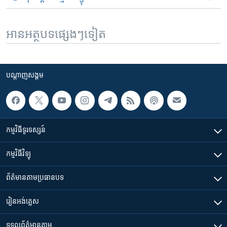
អានអត្ថបទផ្សេងៗទៀត
បណ្តាញ​សង្គម
កម្មវិធី​ទូរទស្សន៍
កម្មវិធី​វិទ្យុ
ព័ត៌មាន​តាមប្រធានបទ​
រៀន​​អង់គ្លេស
ទទួល​ព័ត៌មាន​តាម