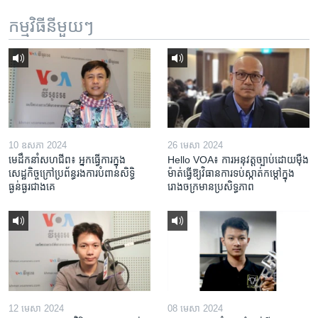
កម្មវិធី​នីមួយៗ
10 ឧសភា 2024
26 មេសា 2024
មេដឹកនាំសហជីព៖ អ្នកធ្វើការក្នុង
Hello VOA៖ ការអនុវត្ត​ច្បាប់​ដោយ​ម៉ឺង
សេដ្ឋកិច្ចក្រៅប្រព័ន្ធរងការបំពានសិទ្ធិ
ម៉ាត់​ធ្វើ​ឱ្យ​វិធានការ​ទប់ស្កាត់​កម្តៅ​ក្នុង​
ធ្ងន់ធ្ងរជាងគេ
រោងចក្រ​មាន​ប្រសិទ្ធភាព​​
12 មេសា 2024
08 មេសា 2024