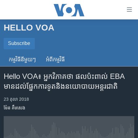
ភ្ជាប់​
ទៅ​
គេហទំព័រ​
HELLO VOA
កម្ពុជា
ទាក់ទង
រំលង​
អន្តរជាតិ
Subscribe
និង​
SUBSCRIBE
អាមេរិក
ចូល​
កម្មវិធី​នីមួយៗ
អំពី​កម្មវិធី​
ទៅ​​
ចិន
ទទួល​​​សេវា​​​ Podcast
ទំព័រ​
Hello VOA៖ អ្នកវិភាគ​ថា ផល​ប៉ះពាល់ EBA
ហេឡូវីអូអេ
ព័ត៌មាន​​
មាន​ដល់​ផ្នែកការទូត​និង​នយោបាយ​អន្តរជាតិ
តែ​
កម្ពុជាច្នៃប្រតិដ្ឋ
ម្តង
ព្រឹត្តិការណ៍ព័ត៌មាន
23 តុលា 2018
រំលង​
ម៉ែន គឹមសេង
និង​
ទូរទស្សន៍ / វីដេអូ​
ចូល​
វិទ្យុ / ផតខាសថ៍
ទៅ​
ទំព័រ​
កម្មវិធីទាំងអស់