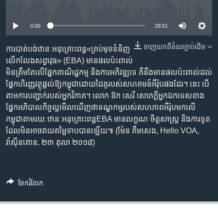
រចនា
No media source currently available
សម្ព័ន្ធ​
Khmer English
រំលង​
0:00
28:51
និង​
បណ្តាញ​សង្គម
ទាញ​យក​ពី​តំណភ្ជាប់​ដើម
ចូល​
ការបាត់បង់​ឋានៈ​អនុគ្រោះ​ពន្ធ«គ្រប់​មុខ​ទំនិញ​
ទៅ​
លើកលែង​សព្វាវុធ‍» (EBA) មាន​ផលប៉ះពាល់​
កាន់​
មិន​ត្រឹមតែ​លើ​ផ្នែក​ពាណិជ្ជកម្ម និង​ការអភិវឌ្ឍ​ទេ គឺ​នឹង​មាន​ផលប៉ះពាល់​ដល់​
ទំព័រ​
ផ្នែក​ហិរញ្ញវត្ថុ​ផ្តល់​ឱ្យ​កម្ពុជា​ដោយ​ដៃ​គូរបស់​សហគមន៍​អឺរ៉ុប​ផងដែរ។ នេះ បើ​
ភាសា
ស្វែង​
តាម​ការបញ្ជាក់​របស់​អ្នកវិភាគ។ លោក ឱក សេរី សោភក្តិ៍​អ្នកឯកទេស​ខាង
រក
ផ្នែក​អភិបាល​កិច្ច​ល្អ​មើល​ឃើញ​ថា​ទណ្ឌកម្ម​របស់​សហភាព​អឺរ៉ុប​មក​លើ​
កម្ពុជា​តាម​រយៈឋានៈ​អនុគ្រោះ​ពន្ធEBA មាន​លក្ខណៈ​ចិត្តសាស្រ្ត និង​ការទូត​
ដែល​មិន​អាច​វាយ​តម្លៃ​ទាប​បាន​ឡើយ៕ (ម៉ែន គឹមសេង, Hello VOA,
វ៉ាស៊ីនតោន, ២៣ តុលា ២០១៨)
ចែករំលែក