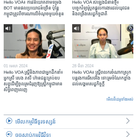
Hello VOA៖ ការ​វិនិយោគ​តាម​ទម្រង់ ​
Hello VOA សំឡេង​ជំនាន់​ថ្មី៖
BOT​ មាន​ផល​ប្រយោជន៍​ច្រើន ប៉ុន្តែ​
បច្ចេកវិទ្យា​រ៉ូបូត​ផ្តល់​ការងារ​ដល់​យុវជន
កម្ពុជា​ត្រូវ​ពិចារណា​លើ​ចំណុច​មួយ​ចំនួន
និង​ពង្រឹង​​សេដ្ឋកិច្ច​ជាតិ​​​​​​
01 មេសា 2024
28 មីនា 2024
Hello VOA ស្ត្រីនិងភាពជាអ្នកដឹកនាំ៖
Hello VOA៖ ស្រ្តីពលករចំណាកស្រុក
អ្នកស្រី សេង រាសី ហ៊ានជន្នះគ្រប់ឧប
បន្តរងការរើសអើង ទោះរួមចំណែកខ្លាំង
សគ្គដើម្បីចូលរួមជំរុញឱ្យស្រ្តីកម្ពុជាមាន
ដល់សង្គមសេដ្ឋកិច្ចក្តី
សិទ្ធិពេញលេញ
មើល​វីដេអូ​ទាំង​អស់
មើល​កម្មវិធី​ទូរទស្សន៍
ចុចស្តាប់កម្មវិធីវិទ្យុ