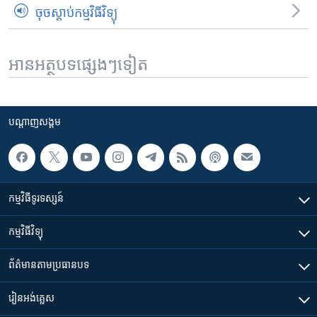
ចុចស្តាប់កម្មវិធីវិទ្យុ
អានអត្ថបទផ្សេងៗទៀត
បណ្តាញ​សង្គម
កម្មវិធី​ទូរទស្សន៍
កម្មវិធី​វិទ្យុ
ព័ត៌មាន​តាមប្រធានបទ​
រៀន​​អង់គ្លេស