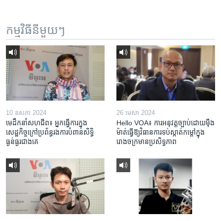
កម្មវិធី​នីមួយៗ
10 ឧសភា 2024
26 មេសា 2024
មេដឹកនាំសហជីព៖ អ្នកធ្វើការក្នុង
Hello VOA៖ ការអនុវត្ត​ច្បាប់​ដោយ​ម៉ឺង
សេដ្ឋកិច្ចក្រៅប្រព័ន្ធរងការបំពានសិទ្ធិ
ម៉ាត់​ធ្វើ​ឱ្យ​វិធានការ​ទប់ស្កាត់​កម្តៅ​ក្នុង​
ធ្ងន់ធ្ងរជាងគេ
រោងចក្រ​មាន​ប្រសិទ្ធភាព​​