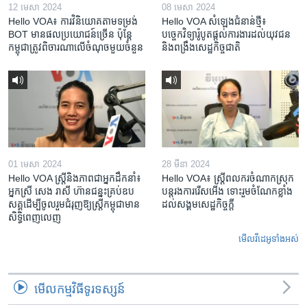
12 មេសា 2024
08 មេសា 2024
Hello VOA៖ ការ​វិនិយោគ​តាម​ទម្រង់ ​
Hello VOA សំឡេង​ជំនាន់​ថ្មី៖
BOT​ មាន​ផល​ប្រយោជន៍​ច្រើន ប៉ុន្តែ​
បច្ចេកវិទ្យា​រ៉ូបូត​ផ្តល់​ការងារ​ដល់​យុវជន
កម្ពុជា​ត្រូវ​ពិចារណា​លើ​ចំណុច​មួយ​ចំនួន
និង​ពង្រឹង​​សេដ្ឋកិច្ច​ជាតិ​​​​​​
01 មេសា 2024
28 មីនា 2024
Hello VOA ស្ត្រីនិងភាពជាអ្នកដឹកនាំ៖
Hello VOA៖ ស្រ្តីពលករចំណាកស្រុក
អ្នកស្រី សេង រាសី ហ៊ានជន្នះគ្រប់ឧប
បន្តរងការរើសអើង ទោះរួមចំណែកខ្លាំង
សគ្គដើម្បីចូលរួមជំរុញឱ្យស្រ្តីកម្ពុជាមាន
ដល់សង្គមសេដ្ឋកិច្ចក្តី
សិទ្ធិពេញលេញ
មើល​វីដេអូ​ទាំង​អស់
មើល​កម្មវិធី​ទូរទស្សន៍