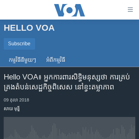
ភ្ជាប់​
ទៅ​
គេហទំព័រ​
HELLO VOA
កម្ពុជា
ទាក់ទង
រំលង​
អន្តរជាតិ
Subscribe
និង​
SUBSCRIBE
អាមេរិក
ចូល​
កម្មវិធី​នីមួយៗ
អំពី​កម្មវិធី​
ទៅ​​
ចិន
ទទួល​​​សេវា​​​ Podcast
ទំព័រ​
Hello VOA៖ អ្នកការពារ​សិទ្ធិមនុស្ស​ថា ការ​គ្រប់
ហេឡូវីអូអេ
ព័ត៌មាន​​
គ្រង​តំបន់​សេដ្ឋកិច្ច​ពិសេស​ នៅ​ខ្វះ​តម្លាភាព
តែ​
កម្ពុជាច្នៃប្រតិដ្ឋ
ម្តង
ព្រឹត្តិការណ៍ព័ត៌មាន
09 តុលា 2018
រំលង​
សាយ មុន្នី
និង​
ទូរទស្សន៍ / វីដេអូ​
ចូល​
វិទ្យុ / ផតខាសថ៍
ទៅ​
ទំព័រ​
កម្មវិធីទាំងអស់