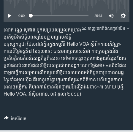
រចនា
No media source currently available
សម្ព័ន្ធ​
Khmer English
រំលង​
0:00
25:31
និង​
បណ្តាញ​សង្គម
ទាញ​យក​ពី​តំណភ្ជាប់​ដើម
ចូល​
លោក វណ្ណ សុផាត អ្នក​សម្របសម្រួល​គម្រោង​
ទៅ​
ធុរកិច្ច​និង​សិទ្ធិមនុស្ស​នៃ​មជ្ឈមណ្ឌល​សិទ្ធិ
កាន់​
មនុស្ស​កម្ពុជា ដែល​ជា​វាគ្មិន​ក្នុង​កម្មវិធី Hello VOA ស្ដីពី​«‍ការ​អភិវឌ្ឍ»
ទំព័រ​
កាល​ពី​ថ្ងៃ​ចន្ទ​ទី៨ ខែ​តុលា​នេះ បាន​មាន​ប្រសាសន៍​ថា ការ​គ្រប់គ្រង​និង​
ភាសា
ស្វែង​
ប្រតិបត្តិការ​តំបន់​សេដ្ឋកិច្ច​ពិសេស នៅ​មាន​ចន្លោះប្រហោង​មួយ​ចំនួន​ ដែល​
រក
ផ្ដល់​ផល​ប៉ះពាល់​ដល់​សិទ្ធិ​របស់​ប្រជាពលរដ្ឋ។ លោក​ថ្លែង​ថា៖ «‍យើង​ដែល​
ជា​អ្នក​ធ្វើ​ការ​សម្រាប់​លើកស្ទួយ​សិទ្ធិ​របស់​សហគមន៍​ក៏​ដូចជា​​ប្រជាពលរដ្ឋ​
ខ្មែរ​ទាំង​មូល​ហ្នឹង គឺ​នៅ​ខ្វះ​ចន្លោះ​ក្នុង​ការ​ស្វែងរក​ព័ត៌មាន ហើយ​ជួនកាល​
ពេល​ចុះ​ធ្វើ​ការ ក៏​មាន​ការ​រំខាន​ពី​អាជ្ញាធរ​អី​អញ្ចឹង​ដែរ​បាទ»៕ (សាយ មុន្នី,
Hello VOA, វ៉ាស៊ីនតោន, ០៨ តុលា ២០១៨)
ចែករំលែក