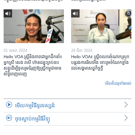
01 មេសា 2024
28 មីនា 2024
Hello VOA ស្ត្រីនិងភាពជាអ្នកដឹកនាំ៖
Hello VOA៖ ស្រ្តីពលករចំណាកស្រុក
អ្នកស្រី សេង រាសី ហ៊ានជន្នះគ្រប់ឧប
បន្តរងការរើសអើង ទោះរួមចំណែកខ្លាំង
សគ្គដើម្បីចូលរួមជំរុញឱ្យស្រ្តីកម្ពុជាមាន
ដល់សង្គមសេដ្ឋកិច្ចក្តី
សិទ្ធិពេញលេញ
មើល​វីដេអូ​ទាំង​អស់
មើល​កម្មវិធី​ទូរទស្សន៍
ចុចស្តាប់កម្មវិធីវិទ្យុ