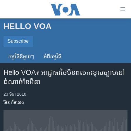
ភ្ជាប់​
ទៅ​
គេហទំព័រ​
HELLO VOA
កម្ពុជា
ទាក់ទង
រំលង​
អន្តរជាតិ
Subscribe
និង​
SUBSCRIBE
អាមេរិក
ចូល​
កម្មវិធី​នីមួយៗ
អំពី​កម្មវិធី​
ទៅ​​
ចិន
ទទួល​​​សេវា​​​ Podcast
ទំព័រ​
Hello VOA៖ អាជ្ញាធរ​ថៃ​បិទ​ពលករ​ខុសច្បាប់​នៅ​
ហេឡូវីអូអេ
ព័ត៌មាន​​
ដំណាច់​ខែមីនា
តែ​
កម្ពុជាច្នៃប្រតិដ្ឋ
ម្តង
ព្រឹត្តិការណ៍ព័ត៌មាន
23 មីនា 2018
រំលង​
ម៉ែន គឹមសេង
និង​
ទូរទស្សន៍ / វីដេអូ​
ចូល​
វិទ្យុ / ផតខាសថ៍
ទៅ​
ទំព័រ​
កម្មវិធីទាំងអស់