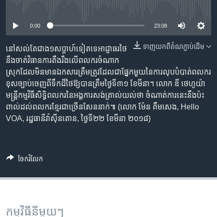
រចនា
No media source currently available
សម្ព័ន្ធ​
Khmer English
រំលង​
0:00
23:08
និង​
បណ្តាញ​សង្គម
ទាញ​យក​ពី​តំណភ្ជាប់​ដើម
ចូល​
នៅ​សល់តែ​ជាង​១សប្តាហ៍​ទៀត​ទេ​អាជ្ញាធរ​ថៃ​
ទៅ​
នឹង​ចាត់​វិធានការ​តឹងរឹង​​លើ​ពលករ​ចំណាក
កាន់​
ស្រុក​ដែល​មិន​មាន​ឯកសារ​ត្រឹមត្រូវ​ដែល​ជា​ផ្នែក​មួយ​នៃ​ការលុប​បំបាត់​ពលករ​
ទំព័រ​
ខុសច្បាប់​ចេញ​ពី​ទឹកដី​ថៃ​ឱ្យ​បាន​ត្រឹម​ថ្ងៃទី​៣១ ខែមីនា។ លោក ឌី ថេហូយ៉ា
ភាសា
ស្វែង​
មន្ត្រី​កម្មវិធី​សិទ្ធិ​ពលករ​នៃ​អង្គការ​សង់ត្រាល់​​​យល់​ថា ចំណាត់ការ​នេះ​​នឹង​ប៉ះ
រក
ពាល់​ដល់​ពលករ​ខ្មែរ​ជាច្រើន​សែន​នាក់៕ (លោក ម៉ែន គឹមសេង, Hello
VOA, រដ្ឋធានី​វ៉ាស៊ីនតោន, ថ្ងៃទី២២ ខែមីនា ២០១៨)
ចែករំលែក
កម្មវិធី​នីមួយៗ