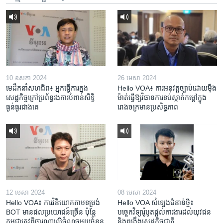
10 ឧសភា 2024
26 មេសា 2024
មេដឹកនាំសហជីព៖ អ្នកធ្វើការក្នុង
Hello VOA៖ ការអនុវត្ត​ច្បាប់​ដោយ​ម៉ឺង
សេដ្ឋកិច្ចក្រៅប្រព័ន្ធរងការបំពានសិទ្ធិ
ម៉ាត់​ធ្វើ​ឱ្យ​វិធានការ​ទប់ស្កាត់​កម្តៅ​ក្នុង​
ធ្ងន់ធ្ងរជាងគេ
រោងចក្រ​មាន​ប្រសិទ្ធភាព​​
12 មេសា 2024
08 មេសា 2024
Hello VOA៖ ការ​វិនិយោគ​តាម​ទម្រង់ ​
Hello VOA សំឡេង​ជំនាន់​ថ្មី៖
BOT​ មាន​ផល​ប្រយោជន៍​ច្រើន ប៉ុន្តែ​
បច្ចេកវិទ្យា​រ៉ូបូត​ផ្តល់​ការងារ​ដល់​យុវជន
កម្ពុជា​ត្រូវ​ពិចារណា​លើ​ចំណុច​មួយ​ចំនួន
និង​ពង្រឹង​​សេដ្ឋកិច្ច​ជាតិ​​​​​​