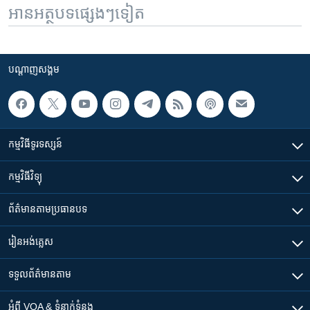
អានអត្ថបទផ្សេងៗទៀត
បណ្តាញ​សង្គម
កម្មវិធី​ទូរទស្សន៍
កម្មវិធី​វិទ្យុ
ព័ត៌មាន​តាមប្រធានបទ​
រៀន​​អង់គ្លេស
ទទួល​ព័ត៌មាន​តាម
អំពី​ VOA & ទំនាក់ទំនង