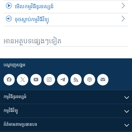
មើល​កម្មវិធី​ទូរទស្សន៍
ចុចស្តាប់កម្មវិធីវិទ្យុ
អានអត្ថបទផ្សេងៗទៀត
បណ្តាញ​សង្គម
កម្មវិធី​ទូរទស្សន៍
កម្មវិធី​វិទ្យុ
ព័ត៌មាន​តាមប្រធានបទ​