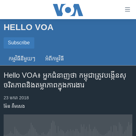
ភ្ជាប់​
ទៅ​
គេហទំព័រ​
HELLO VOA
កម្ពុជា
ទាក់ទង
រំលង​
អន្តរជាតិ
Subscribe
និង​
SUBSCRIBE
អាមេរិក
ចូល​
កម្មវិធី​នីមួយៗ
អំពី​កម្មវិធី​
ទៅ​​
ចិន
ទទួល​​​សេវា​​​ Podcast
ទំព័រ​
Hello VOA៖ អ្នកជំនាញ​ថា កម្ពុជា​ត្រូវ​បង្កើន​សុ
ហេឡូវីអូអេ
ព័ត៌មាន​​
ចរិតភាព​និង​តម្លាភាព​ក្នុងការងារ
តែ​
កម្ពុជាច្នៃប្រតិដ្ឋ
ម្តង
ព្រឹត្តិការណ៍ព័ត៌មាន
23 មករា 2018
រំលង​
ម៉ែន គឹមសេង
និង​
ទូរទស្សន៍ / វីដេអូ​
ចូល​
វិទ្យុ / ផតខាសថ៍
ទៅ​
ទំព័រ​
កម្មវិធីទាំងអស់