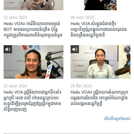
12 មេសា 2024
08 មេសា 2024
Hello VOA៖ ការ​វិនិយោគ​តាម​ទម្រង់ ​
Hello VOA សំឡេង​ជំនាន់​ថ្មី៖
BOT​ មាន​ផល​ប្រយោជន៍​ច្រើន ប៉ុន្តែ​
បច្ចេកវិទ្យា​រ៉ូបូត​ផ្តល់​ការងារ​ដល់​យុវជន
កម្ពុជា​ត្រូវ​ពិចារណា​លើ​ចំណុច​មួយ​ចំនួន
និង​ពង្រឹង​​សេដ្ឋកិច្ច​ជាតិ​​​​​​
01 មេសា 2024
28 មីនា 2024
Hello VOA ស្ត្រីនិងភាពជាអ្នកដឹកនាំ៖
Hello VOA៖ ស្រ្តីពលករចំណាកស្រុក
អ្នកស្រី សេង រាសី ហ៊ានជន្នះគ្រប់ឧប
បន្តរងការរើសអើង ទោះរួមចំណែកខ្លាំង
សគ្គដើម្បីចូលរួមជំរុញឱ្យស្រ្តីកម្ពុជាមាន
ដល់សង្គមសេដ្ឋកិច្ចក្តី
សិទ្ធិពេញលេញ
មើល​វីដេអូ​ទាំង​អស់