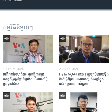
កម្មវិធី​នីមួយៗ
10 ឧសភា 2024
26 មេសា 2024
មេដឹកនាំសហជីព៖ អ្នកធ្វើការក្នុង
Hello VOA៖ ការអនុវត្ត​ច្បាប់​ដោយ​ម៉ឺង
សេដ្ឋកិច្ចក្រៅប្រព័ន្ធរងការបំពានសិទ្ធិ
ម៉ាត់​ធ្វើ​ឱ្យ​វិធានការ​ទប់ស្កាត់​កម្តៅ​ក្នុង​
ធ្ងន់ធ្ងរជាងគេ
រោងចក្រ​មាន​ប្រសិទ្ធភាព​​