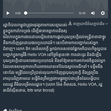
រចនា
No media source currently available
សម្ព័ន្ធ​
Khmer English
រំលង​
0:00
31:40
និង​
បណ្តាញ​សង្គម
ទាញ​យក​ពី​តំណភ្ជាប់​ដើម
ចូល​
រដ្ឋាភិបាល​កម្ពុជា​ត្រូវ​អនុវត្ត​តាម​ការសន្យា​របស់​
ទៅ​
ខ្លួន​ក្នុងការ​កែទម្រង់ ដើម្បី​ធានា​តម្លាភាព​និង​សុ
កាន់​
ចរិតភាព​ក្នុង​ការងារ​ដោយ​ជៀសវាង​ការផ្តល់​បុណ្យសក្តិ​ដល់​មន្ត្រី​នានា​ជាថ្នូរ​
ទំព័រ​
នឹង​ការទិញដូរ​ដោយ​ផលប្រយោជន៍។ នេះ​បើ​តាមការ​បញ្ជាក់​របស់​អ្នក​
ភាសា
ស្វែង​
ជំនាញ។ លោក ឱក សេរីសោភក្តិ៍ អ្នកឯកទេស​ខាងផ្នែក​អភិបាល​កិច្ច​ល្អ​បាន​
រក
បញ្ជាក់​ក្នុង​កម្ម​វិធី​ Hello VOA នៅ​ថ្ងៃច័ន្ទ​នេះ​ថា ការដោះដូរ និង​ដំឡើង​
បុណ្យសក្តិ​ដោយសារ​ផលប្រយោជន៍ នឹង​នាំ​ឱ្យ​មាន​ការអាក់អន់​ចិត្ត​ដល់​អ្នក​
ដែល​មាន​សមត្ថភាព​​ហើយ​អាច​ឈាន​ទៅ​លែង​ស្តាប់​មេដឹកនាំ។​ ទន្ទឹម​នឹង
នោះ​ដែរ មន្ត្រី​ដែល​ប្រើប្រាស់​លុយកាក់​ទិញដូរ​បុណ្យសក្តិ នឹង​ត្រូវ​​ប្រឹង​
រកលុយ​វិញ​តាម​រយៈទង្វើ​មិន​ត្រឹម​ត្រូវ​តាម​ផ្លូវច្បាប់​ជាច្រើន​ដែល​ធ្វើ​បាប​
ពលរដ្ឋ គឺ​មិន​បម្រើ​ពលរដ្ឋ​ទេ។ (លោក ម៉ែន គឹមសេង, Hello VOA, រដ្ឋ
ធានី​វ៉ាស៊ីនតោន, ២២ មករា ២០១៨)
ចែករំលែក