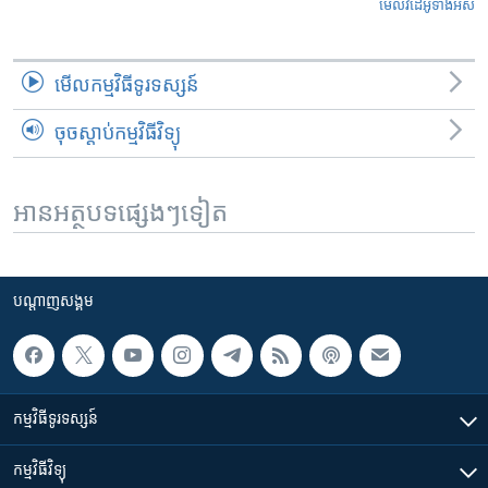
មើល​វីដេអូ​ទាំង​អស់
មើល​កម្មវិធី​ទូរទស្សន៍
ចុចស្តាប់កម្មវិធីវិទ្យុ
អានអត្ថបទផ្សេងៗទៀត
បណ្តាញ​សង្គម
កម្មវិធី​ទូរទស្សន៍
កម្មវិធី​វិទ្យុ