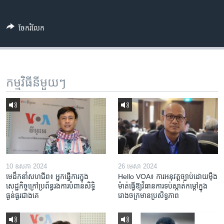
ចែករំលែក
កម្មវិធី​នីមួយៗ
10 ឧសភា 2024
26 មេសា 2024
មេដឹកនាំសហជីព៖ អ្នកធ្វើការក្នុង
Hello VOA៖ ការអនុវត្ត​ច្បាប់​ដោយ​ម៉ឺង
សេដ្ឋកិច្ចក្រៅប្រព័ន្ធរងការបំពានសិទ្ធិ
ម៉ាត់​ធ្វើ​ឱ្យ​វិធានការ​ទប់ស្កាត់​កម្តៅ​ក្នុង​
ធ្ងន់ធ្ងរជាងគេ
រោងចក្រ​មាន​ប្រសិទ្ធភាព​​