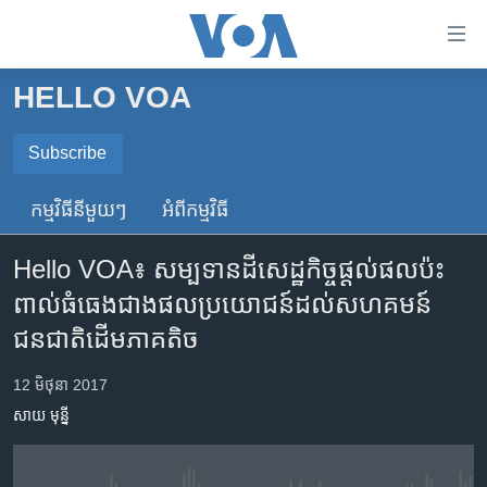
ភ្ជាប់​
ទៅ​
គេហទំព័រ​
HELLO VOA
កម្ពុជា
ទាក់ទង
រំលង​
អន្តរជាតិ
Subscribe
និង​
SUBSCRIBE
អាមេរិក
ចូល​
កម្មវិធី​នីមួយៗ
អំពី​កម្មវិធី​
ទៅ​​
ចិន
ទទួល​​​សេវា​​​ Podcast
ទំព័រ​
Hello VOA៖ សម្បទាន​ដី​សេដ្ឋកិច្ច​ផ្ដល់​ផល​ប៉ះ
ហេឡូវីអូអេ
ព័ត៌មាន​​
ពាល់​ធំធេង​ជាង​ផលប្រយោជន៍​ដល់​សហគមន៍​
តែ​
កម្ពុជាច្នៃប្រតិដ្ឋ
ជនជាតិ​ដើម​ភាគតិច
ម្តង
ព្រឹត្តិការណ៍ព័ត៌មាន
រំលង​
12 មិថុនា 2017
និង​
ទូរទស្សន៍ / វីដេអូ​
ចូល​
សាយ មុន្នី
វិទ្យុ / ផតខាសថ៍
ទៅ​
ទំព័រ​
កម្មវិធីទាំងអស់