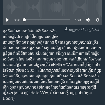
រចនា
សម្ព័ន្ធ​
Khmer English
No media source currently available
រំលង​
និង​
0:00
25:23
បណ្តាញ​សង្គម
ចូល​
ទៅ​
ទាញ​យក​ពី​តំណភ្ជាប់​ដើម
អ្នក​ដឹកនាំ​សហគមន៍​ជន​ជាតិ​ដើម​ភាគ​តិច
កាន់​
លើក​ឡើង​ថា​ ការ​ផ្តល់​ដី​សម្បទាន​សេដ្ឋកិច្ច​
ទំព័រ​
ដោយ​រដ្ឋាភិបាល​ទៅ​ឲ្យ​ក្រុម​ហ៊ុន​ឯកជន មិន​បាន​ផ្ដល់​ផល​ប្រយោជន៍​ច្រើន​
ភាសា
ស្វែង​
ដល់​សហគមន៍​របស់​ពួកគេ​ទេ តែ​ផ្ទុយ​ទៅ​វិញ វា​បែរ​ជា​បង្ក​ផល​ប៉ះពាល់​យ៉ាង​
រក
ធ្ងន់ធ្ងរ​ទៅ​លើ​ជីវភាព​រស់នៅ​របស់​ពួកគេ​ទៅ​វិញ។ នេះ​បើ​តាម​ការ​លើក​ឡើង​
របស់​លោក ង៉ាច សាមីន ប្រធាន​សមាគម​យុវជន​ជនជាតិ​ដើម​ភាគតិច​កម្ពុជា
ដែល​បាន​ថ្លែង​បែប​នេះ​នៅ​ក្នុង​កម្មវិធី «Hello VOA» កាល​ពី​ថ្ងៃ​ច័ន្ទ​ ទី១២
ខែ​មិថុនា ឆ្នាំ​២០១៧​នេះ។ «ដំណោះស្រាយ​ដែល​មាន​ប្រសិទ្ធភាព​ហ្នឹង​ គឺ​ត្រូវ​
តែ​ប្រគល់​ដី​ជូន​ប្រជាពលរដ្ឋ​នៅ​មូលដ្ឋាន​ជាពិសេស​គឺ​ជនជាតិ​ដើម​ភាគតិច
ដែល​កំពុង​តែ​រង​ផល​ប៉ះពាល់​ពី​ការ​វិនិយោគ​ហ្នឹង ហើយ​ត្រូវ​តែ​បន្ត​ចុះ​បញ្ជី​ដី​
ហ្នឹង ឲ្យ​បាន​គ្រប់​សហគមន៍​ទាំងអស់ ដែល​កំពុង​តែ​ចង់​បាន​ការ​ចុះ​បញ្ជី​ដី​
ហ្នឹង»។ (សាយ មុន្នី, Hello VOA, វ៉ាស៊ីនតោន/ភ្នំពេញ, ១២ មិថុនា
២០១៧)