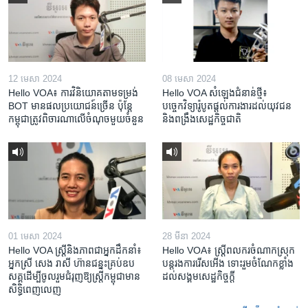
12 មេសា 2024
08 មេសា 2024
Hello VOA៖ ការ​វិនិយោគ​តាម​ទម្រង់ ​
Hello VOA សំឡេង​ជំនាន់​ថ្មី៖
BOT​ មាន​ផល​ប្រយោជន៍​ច្រើន ប៉ុន្តែ​
បច្ចេកវិទ្យា​រ៉ូបូត​ផ្តល់​ការងារ​ដល់​យុវជន
កម្ពុជា​ត្រូវ​ពិចារណា​លើ​ចំណុច​មួយ​ចំនួន
និង​ពង្រឹង​​សេដ្ឋកិច្ច​ជាតិ​​​​​​
01 មេសា 2024
28 មីនា 2024
Hello VOA ស្ត្រីនិងភាពជាអ្នកដឹកនាំ៖
Hello VOA៖ ស្រ្តីពលករចំណាកស្រុក
អ្នកស្រី សេង រាសី ហ៊ានជន្នះគ្រប់ឧប
បន្តរងការរើសអើង ទោះរួមចំណែកខ្លាំង
សគ្គដើម្បីចូលរួមជំរុញឱ្យស្រ្តីកម្ពុជាមាន
ដល់សង្គមសេដ្ឋកិច្ចក្តី
សិទ្ធិពេញលេញ