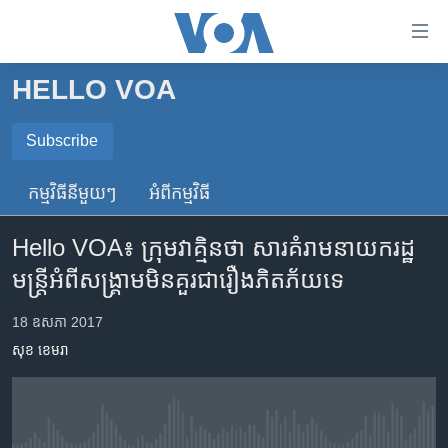
ភ្ជាប់​
ទៅ​
គេហទំព័រ​
HELLO VOA
កម្ពុជា
ទាក់ទង
រំលង​
អន្តរជាតិ
Subscribe
និង​
SUBSCRIBE
អាមេរិក
ចូល​
កម្មវិធី​នីមួយៗ
អំពី​កម្មវិធី​
ទៅ​​
ចិន
ទទួល​​​សេវា​​​ Podcast
ទំព័រ​
Hello VOA៖ ក្រុម​វាគ្មិន​ថា​ សារ​គំរាម​នាយក​រដ្ឋ
ហេឡូវីអូអេ
ព័ត៌មាន​​
មន្ត្រី​អំពី​សង្គ្រាម​មិន​គួរ​ជា​រឿង​ភិតភ័យ​ទេ
តែ​
កម្ពុជាច្នៃប្រតិដ្ឋ
ម្តង
ព្រឹត្តិការណ៍ព័ត៌មាន
18 ឧសភា 2017
រំលង​
សុខ ខេមរា
និង​
ទូរទស្សន៍ / វីដេអូ​
ចូល​
វិទ្យុ / ផតខាសថ៍
ទៅ​
ទំព័រ​
កម្មវិធីទាំងអស់