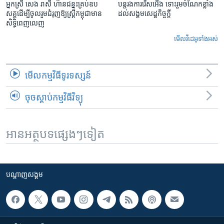
អ្នកស្រី សេង រាសី ហ៊ានជន្នះគ្រប់ឧប
បន្តរងការរើសអើង ទោះរួមចំណែកខ្លាំង
សគ្គដើម្បីចូលរួមជំរុញឱ្យស្រ្តីកម្ពុជាមាន
ដល់សង្គមសេដ្ឋកិច្ចក្តី
សិទ្ធិពេញលេញ
មើល​វីដេអូ​ទាំង​អស់
មើល​កម្មវិធី​ទូរទស្សន៍
ចុចស្តាប់កម្មវិធីវិទ្យុ
អានអត្ថបទផ្សេងៗទៀត
បណ្តាញ​សង្គម