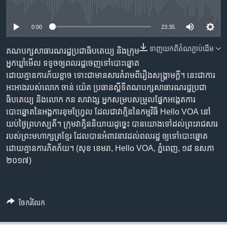
រចនា
No media source currently available
សម្ព័ន្ធ​
Khmer English
រំលង​
0:00
23:35
និង​
បណ្តាញ​សង្គម
ទាញ​យក​ពី​តំណភ្ជាប់​ដើម
ចូល​
គណបក្ស​សាធារណរដ្ឋ​ប្រជាធិបតេយ្យ និង​ក្រុម​
ទៅ​
អ្នក​ឃ្លាំមើល​ ទទូច​ឲ្យ​ពលរដ្ឋ​ចេញ​ទៅ​បោះឆ្នោត​
កាន់​
ដោយ​គ្មាន​ការ​ភ័យខ្លាច ទោះ​ជា​មាន​សារ​គំរាម​ពី​រឿង​សង្គ្រាម​ក្តី។ នេះ​ជា​ការ​
ទំព័រ​
អះអាង​របស់​លោក ចាន់ យ៉េត ប្រធាន​ស្តីទី​គណបក្ស​សាធារណរដ្ឋ​ប្រជា
ភាសា
ស្វែង​
ធិបតេយ្យ និង​លោក កន សាវាង្ស អ្នក​សម្រប​សម្រួល​ផ្នែក​អង្កេត​ការ​
រក
បោះឆ្នោត​នៃ​អង្គការ​ខុមហ្រ្វែល ដែល​ជា​វាគ្មិន​នៃ​កម្មវិធី Hello VOA នៅ​
យប់​ថ្ងៃ​ព្រហស្បតិ៍។ ក្រុម​វាគ្មិន​និយាយ​ដូច្នេះ បាន​យោង​ទៅ​ដល់​ព្រះរាជសារ​
របស់​ព្រះមហាក្សត្រ​ខ្មែរ ដែល​បាន​អំពាវនាវ​ដល់​ពលរដ្ឋ ឲ្យ​ទៅ​បោះឆ្នោត​
ដោយ​គ្មាន​ការ​ភិតភ័យ។ (សុខ ខេមរា, Hello VOA, ភ្នំពេញ, ១៨ ឧសភា
២០១៧)
ចែករំលែក