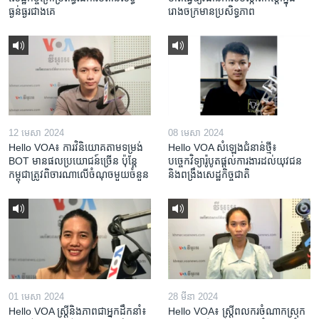
ធ្ងន់ធ្ងរជាងគេ
រោងចក្រ​មាន​ប្រសិទ្ធភាព​​
12 មេសា 2024
08 មេសា 2024
Hello VOA៖ ការ​វិនិយោគ​តាម​ទម្រង់ ​
Hello VOA សំឡេង​ជំនាន់​ថ្មី៖
BOT​ មាន​ផល​ប្រយោជន៍​ច្រើន ប៉ុន្តែ​
បច្ចេកវិទ្យា​រ៉ូបូត​ផ្តល់​ការងារ​ដល់​យុវជន
កម្ពុជា​ត្រូវ​ពិចារណា​លើ​ចំណុច​មួយ​ចំនួន
និង​ពង្រឹង​​សេដ្ឋកិច្ច​ជាតិ​​​​​​
01 មេសា 2024
28 មីនា 2024
Hello VOA ស្ត្រីនិងភាពជាអ្នកដឹកនាំ៖
Hello VOA៖ ស្រ្តីពលករចំណាកស្រុក