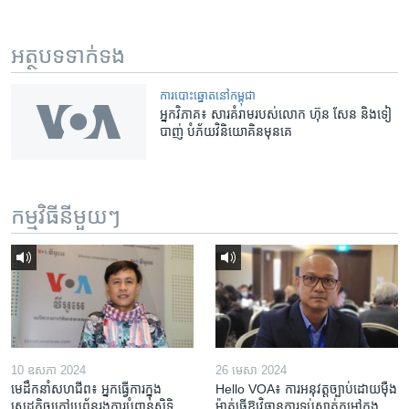
អត្ថបទ​ទាក់ទង
​ការ​បោះឆ្នោត​​នៅ​កម្ពុជា
អ្នក​វិភាគ៖ សារ​គំរាម​របស់​លោក ហ៊ុន​ សែន​ និង​ទៀ
បាញ់​ បំភ័យ​វិនិយោគិន​មុន​គេ
កម្មវិធី​នីមួយៗ
10 ឧសភា 2024
26 មេសា 2024
មេដឹកនាំសហជីព៖ អ្នកធ្វើការក្នុង
Hello VOA៖ ការអនុវត្ត​ច្បាប់​ដោយ​ម៉ឺង
សេដ្ឋកិច្ចក្រៅប្រព័ន្ធរងការបំពានសិទ្ធិ
ម៉ាត់​ធ្វើ​ឱ្យ​វិធានការ​ទប់ស្កាត់​កម្តៅ​ក្នុង​