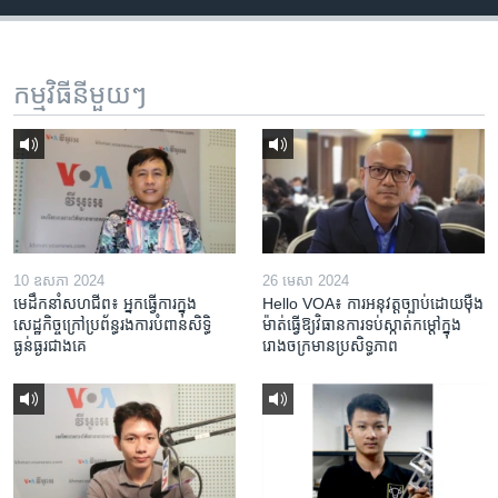
កម្មវិធី​នីមួយៗ
10 ឧសភា 2024
26 មេសា 2024
មេដឹកនាំសហជីព៖ អ្នកធ្វើការក្នុង
Hello VOA៖ ការអនុវត្ត​ច្បាប់​ដោយ​ម៉ឺង
សេដ្ឋកិច្ចក្រៅប្រព័ន្ធរងការបំពានសិទ្ធិ
ម៉ាត់​ធ្វើ​ឱ្យ​វិធានការ​ទប់ស្កាត់​កម្តៅ​ក្នុង​
ធ្ងន់ធ្ងរជាងគេ
រោងចក្រ​មាន​ប្រសិទ្ធភាព​​