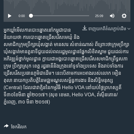
រចនា
No media source currently available
សម្ព័ន្ធ​
Khmer English
រំលង​
0:00
25:09
និង​
បណ្តាញ​សង្គម
ទាញ​យក​ពី​តំណភ្ជាប់​ដើម
ចូល​
អ្នក​ឃ្លាំ​មើល​ការ​បោះឆ្នោត​នៅ​កម្ពុជា​បាន​
ទៅ​
និយាយ​ថា​ ការ​បោះ​ឆ្នោត​ជ្រើស​រើស​មេ​ឃុំ និង​
កាន់​
សមាជិក​ក្រុម​ប្រឹក្សា​ឃុំសង្កាត់​ មាន​សារៈ​សំខាន់​ណាស់​ ពីព្រោះ​ថា​ក្រុម​ប្រឹក្សា​
ទំព័រ​
ឃុំសង្កាត់​មាន​តួនាទី​ជួយ​ដល់​ពលរដ្ឋ​មូលដ្ឋាន​ផ្នែក​លិខិត​ស្នាម ​ជួយ​ដល់​ការ
ភាសា
ស្វែង​
អភិវឌ្ឍន៍​ថ្នាក់​មូលដ្ឋាន​ ក្លាយជា​អង្គ​បោះឆ្នោត​ជ្រើសរើស​សមាជិក​ព្រឹទ្ធ​សភា​
រក
ក្រុម ប្រឹក្សា​ស្រុក ​ខេត្ត​ រដ្ឋធានី​និងក្រុង​នៅ​ទូទាំង​ប្រទេស​ និង​រាប់​ទាំង​ការ​
ជ្រើសរើស​ប្រធាន​ភូមិ​ជាដើម។​ នេះបើ​តាម​ការ​អះអាង​របស់​លោក​ មឿន
តុលា ​នាយក​ប្រតិបត្តិ​នៃ​មជ្ឈ​មណ្ឌល​សម្ព័ន្ធ​ការងារ​ និង​សិទ្ធិមនុស្ស​
(Central) ​ដែល​ជា​វាគ្មិន​នៃ​កម្មវិធី​ Hello VOA នៅយប់​ថ្ងៃព្រហស្បតិ៍​
ទី៣០​ខែមីនា ​ឆ្នាំ​២០១៧។ (សុខ ខេមរា, Hello VOA, វ៉ាស៊ីនតោន/
ភ្នំពេញ, ៣០ មីនា ២០១៧)
ចែករំលែក