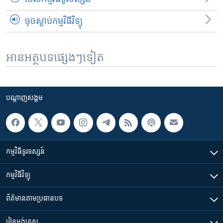
ចុចស្តាប់កម្មវិធីវិទ្យុ
អានអត្ថបទផ្សេងៗទៀត
បណ្តាញ​សង្គម
កម្មវិធី​ទូរទស្សន៍
កម្មវិធី​វិទ្យុ
ព័ត៌មាន​តាមប្រធានបទ​
រៀន​​អង់គ្លេស