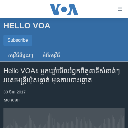
ភ្ជាប់​
ទៅ​
គេហទំព័រ​
HELLO VOA
កម្ពុជា
ទាក់ទង
រំលង​
អន្តរជាតិ
Subscribe
និង​
SUBSCRIBE
អាមេរិក
ចូល​
កម្មវិធី​នីមួយៗ
អំពី​កម្មវិធី​
ទៅ​​
ចិន
ទទួល​​​សេវា​​​ Podcast
ទំព័រ​
Hello VOA៖ អ្នក​ឃ្លាំមើល​រំឭក​ពី​តួនាទី​សំខាន់ៗ​
ហេឡូវីអូអេ
ព័ត៌មាន​​
របស់​មន្ត្រី​ឃុំសង្កាត់​ មុន​ការ​បោះឆ្នោត
តែ​
កម្ពុជាច្នៃប្រតិដ្ឋ
ម្តង
ព្រឹត្តិការណ៍ព័ត៌មាន
30 មីនា 2017
រំលង​
សុខ ខេមរា
និង​
ទូរទស្សន៍ / វីដេអូ​
ចូល​
វិទ្យុ / ផតខាសថ៍
ទៅ​
ទំព័រ​
កម្មវិធីទាំងអស់