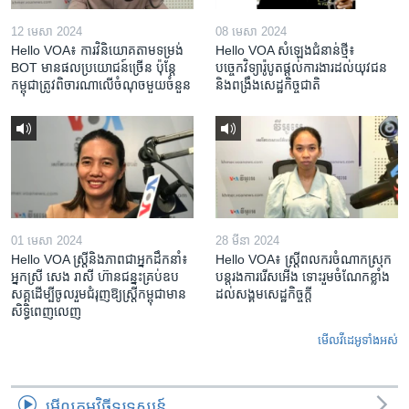
12 មេសា 2024
08 មេសា 2024
Hello VOA៖ ការ​វិនិយោគ​តាម​ទម្រង់ ​
Hello VOA សំឡេង​ជំនាន់​ថ្មី៖
BOT​ មាន​ផល​ប្រយោជន៍​ច្រើន ប៉ុន្តែ​
បច្ចេកវិទ្យា​រ៉ូបូត​ផ្តល់​ការងារ​ដល់​យុវជន
កម្ពុជា​ត្រូវ​ពិចារណា​លើ​ចំណុច​មួយ​ចំនួន
និង​ពង្រឹង​​សេដ្ឋកិច្ច​ជាតិ​​​​​​
01 មេសា 2024
28 មីនា 2024
Hello VOA ស្ត្រីនិងភាពជាអ្នកដឹកនាំ៖
Hello VOA៖ ស្រ្តីពលករចំណាកស្រុក
អ្នកស្រី សេង រាសី ហ៊ានជន្នះគ្រប់ឧប
បន្តរងការរើសអើង ទោះរួមចំណែកខ្លាំង
សគ្គដើម្បីចូលរួមជំរុញឱ្យស្រ្តីកម្ពុជាមាន
ដល់សង្គមសេដ្ឋកិច្ចក្តី
សិទ្ធិពេញលេញ
មើល​វីដេអូ​ទាំង​អស់
មើល​កម្មវិធី​ទូរទស្សន៍