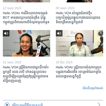
12 មេសា 2024
08 មេសា 2024
Hello VOA៖ ការ​វិនិយោគ​តាម​ទម្រង់ ​
Hello VOA សំឡេង​ជំនាន់​ថ្មី៖
BOT​ មាន​ផល​ប្រយោជន៍​ច្រើន ប៉ុន្តែ​
បច្ចេកវិទ្យា​រ៉ូបូត​ផ្តល់​ការងារ​ដល់​យុវជន
កម្ពុជា​ត្រូវ​ពិចារណា​លើ​ចំណុច​មួយ​ចំនួន
និង​ពង្រឹង​​សេដ្ឋកិច្ច​ជាតិ​​​​​​
01 មេសា 2024
28 មីនា 2024
Hello VOA ស្ត្រីនិងភាពជាអ្នកដឹកនាំ៖
Hello VOA៖ ស្រ្តីពលករចំណាកស្រុក
អ្នកស្រី សេង រាសី ហ៊ានជន្នះគ្រប់ឧប
បន្តរងការរើសអើង ទោះរួមចំណែកខ្លាំង
សគ្គដើម្បីចូលរួមជំរុញឱ្យស្រ្តីកម្ពុជាមាន
ដល់សង្គមសេដ្ឋកិច្ចក្តី
សិទ្ធិពេញលេញ
មើល​វីដេអូ​ទាំង​អស់
មើល​កម្មវិធី​ទូរទស្សន៍