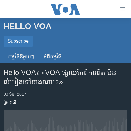
ភ្ជាប់​
ទៅ​
គេហទំព័រ​
HELLO VOA
កម្ពុជា
ទាក់ទង
រំលង​
អន្តរជាតិ
Subscribe
និង​
SUBSCRIBE
អាមេរិក
ចូល​
កម្មវិធី​នីមួយៗ
អំពី​កម្មវិធី​
ទៅ​​
ចិន
ទទួល​​​សេវា​​​ Podcast
ទំព័រ​
Hello VOA៖ «VOA ​ផ្សាយ​តែពី​ការ​ពិត មិន​
ហេឡូវីអូអេ
ព័ត៌មាន​​
លំអៀង​ទៅ​ខាង​ណា​ទេ‍»
តែ​
កម្ពុជាច្នៃប្រតិដ្ឋ
ម្តង
ព្រឹត្តិការណ៍ព័ត៌មាន
03 មីនា 2017
រំលង​
ប៉ូច រាសី
និង​
ទូរទស្សន៍ / វីដេអូ​
ចូល​
វិទ្យុ / ផតខាសថ៍
ទៅ​
ទំព័រ​
កម្មវិធីទាំងអស់