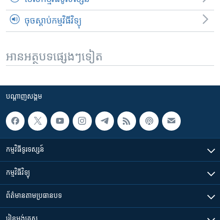
ចុចស្តាប់កម្មវិធីវិទ្យុ
អានអត្ថបទផ្សេងៗទៀត
បណ្តាញ​សង្គម
កម្មវិធី​ទូរទស្សន៍
កម្មវិធី​វិទ្យុ
ព័ត៌មាន​តាមប្រធានបទ​
រៀន​​អង់គ្លេស