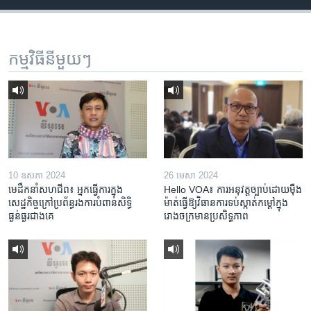
កម្មវិធី​នីមួយៗ
10 ឧសភា 2024
26 មេសា 2024
មេដឹកនាំសហជីព៖ អ្នកធ្វើការក្នុង
Hello VOA៖ ការអនុវត្ត​ច្បាប់​ដោយ​ម៉ឺង
សេដ្ឋកិច្ចក្រៅប្រព័ន្ធរងការបំពានសិទ្ធិ
ម៉ាត់​ធ្វើ​ឱ្យ​វិធានការ​ទប់ស្កាត់​កម្តៅ​ក្នុង​
ធ្ងន់ធ្ងរជាងគេ
រោងចក្រ​មាន​ប្រសិទ្ធភាព​​