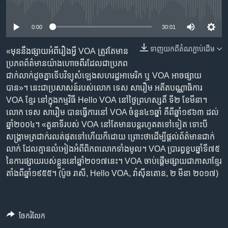
រចនា
No media source currently available
សម្ព័ន្ធ​
Khmer English
រំលង​
0:00
30:01
និង​
បណ្តាញ​សង្គម
ទាញ​យក​ពី​តំណភ្ជាប់​ដើម
ចូល​
«មុន​នឹង​ផ្សាយ​អំពីរឿង​អ្វី VOA ត្រូវ​តែ​មាន​
ទៅ​
ប្រភព​ព័ត៌មាន​យ៉ាង​ហោចពីរ​ដែល​ជា​ប្រភព​
កាន់​
ជាក់​លាក់​ដូចគ្នា​ទើប​វិទ្យុ​សំឡេង​សហរដ្ឋ​អាមេរិក ឬ VOA អាច​ផ្សាយ​
ទំព័រ​
បាន»។ នេះ​ជា​ប្រសាសន៍​របស់​លោក​ ទេស សារឿម អតីត​បណ្ណាធិការ​
ភាសា
ស្វែង​
VOA ខ្មែរ នៅ​ក្នុង​កម្មវិធី Hello VOA ​នៅ​ថ្ងៃព្រហស្សតិ៍​ ទី២ ខែ​មីនា។
រក
លោក ទេស សារឿម បាន​ធ្វើ​ការ​នៅ VOA ចំនួន៤១​ឆ្នាំ គឺ​ពី​ឆ្នាំ១៩៦៣ ដល់​
ឆ្នាំ២០០៤។ «តួនាទី​របស់​ VOA នៅ​តែ​មាន​បន្ត​រហូត​ត​ទៅ​ទៀត ទោះ​បី​
សង្គ្រាម​ត្រជាក់​រលត់​ផុត​ទៅ​ហើយក៏​ដោយ ព្រោះ​ថា​ដើម្បី​ផ្តល់​ព័ត៌មាន​ជាក់​
លាក់​ ដែល​គ្មាន​លំអៀង​អំពី​ពិភពលោក​ទាំង​មូល។ VOA ប្រារព្ធ​ខួប​ឆ្នាំ​ទី​៧៥​
នៃ​ការ​ផ្សាយ​របស់​ខ្លួន​នៅ​ឆ្នាំ​២០១៧​នេះ។ VOA ចាប់​ផ្តើម​ផ្សាយ​ជា​ភាសាខ្មែរ​
តាំង​ពី​ឆ្នាំ១៩៥៥។ (ប៉ូច រាសី, Hello VOA, វ៉ាស៊ីនតោន, ២ មីនា ២០១៧)
ចែករំលែក