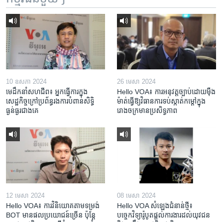
10 ឧសភា 2024
26 មេសា 2024
មេដឹកនាំសហជីព៖ អ្នកធ្វើការក្នុង
Hello VOA៖ ការអនុវត្ត​ច្បាប់​ដោយ​ម៉ឺង
សេដ្ឋកិច្ចក្រៅប្រព័ន្ធរងការបំពានសិទ្ធិ
ម៉ាត់​ធ្វើ​ឱ្យ​វិធានការ​ទប់ស្កាត់​កម្តៅ​ក្នុង​
ធ្ងន់ធ្ងរជាងគេ
រោងចក្រ​មាន​ប្រសិទ្ធភាព​​
12 មេសា 2024
08 មេសា 2024
Hello VOA៖ ការ​វិនិយោគ​តាម​ទម្រង់ ​
Hello VOA សំឡេង​ជំនាន់​ថ្មី៖
BOT​ មាន​ផល​ប្រយោជន៍​ច្រើន ប៉ុន្តែ​
បច្ចេកវិទ្យា​រ៉ូបូត​ផ្តល់​ការងារ​ដល់​យុវជន