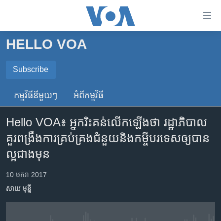
ភ្ជាប់​
ទៅ​
គេហទំព័រ​
HELLO VOA
កម្ពុជា
ទាក់ទង
រំលង​
អន្តរជាតិ
Subscribe
និង​
SUBSCRIBE
អាមេរិក
ចូល​
កម្មវិធី​នីមួយៗ
អំពី​កម្មវិធី​
ទៅ​​
ចិន
ទទួល​​​សេវា​​​ Podcast
ទំព័រ​
Hello VOA៖ អ្នក​រិះគន់​លើក​ឡើង​ថា រដ្ឋាភិបាល​
ហេឡូវីអូអេ
ព័ត៌មាន​​
គួរ​ពង្រឹង​ការគ្រប់គ្រង​ជំនួយ​និង​កម្ចី​បរទេស​ឲ្យ​បាន​
តែ​
កម្ពុជាច្នៃប្រតិដ្ឋ
ល្អ​ជាង​មុន
ម្តង
ព្រឹត្តិការណ៍ព័ត៌មាន
រំលង​
10 មករា 2017
និង​
ទូរទស្សន៍ / វីដេអូ​
ចូល​
សាយ មុន្នី
វិទ្យុ / ផតខាសថ៍
ទៅ​
ទំព័រ​
កម្មវិធីទាំងអស់