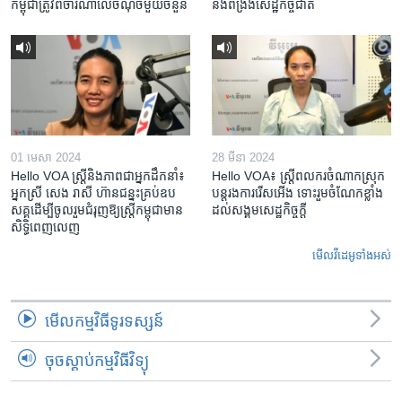
កម្ពុជា​ត្រូវ​ពិចារណា​លើ​ចំណុច​មួយ​ចំនួន
និង​ពង្រឹង​​សេដ្ឋកិច្ច​ជាតិ​​​​​​
01 មេសា 2024
28 មីនា 2024
Hello VOA ស្ត្រីនិងភាពជាអ្នកដឹកនាំ៖
Hello VOA៖ ស្រ្តីពលករចំណាកស្រុក
អ្នកស្រី សេង រាសី ហ៊ានជន្នះគ្រប់ឧប
បន្តរងការរើសអើង ទោះរួមចំណែកខ្លាំង
សគ្គដើម្បីចូលរួមជំរុញឱ្យស្រ្តីកម្ពុជាមាន
ដល់សង្គមសេដ្ឋកិច្ចក្តី
សិទ្ធិពេញលេញ
មើល​វីដេអូ​ទាំង​អស់
មើល​កម្មវិធី​ទូរទស្សន៍
ចុចស្តាប់កម្មវិធីវិទ្យុ