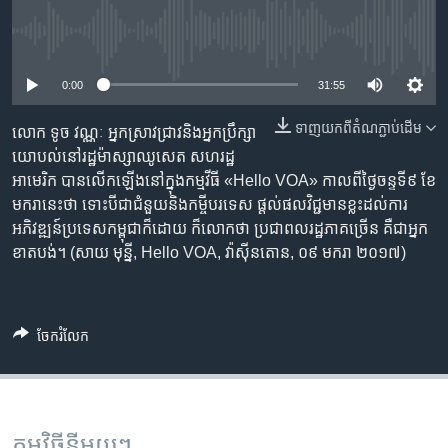
រចនា
សម្ព័ន្ធ​
Khmer English
No media source currently available
រំលង​
និង​
0:00
31:55
បណ្តាញ​សង្គម
ចូល​
ទៅ​
ទាញ​យក​ពី​តំណភ្ជាប់​ដើម
លោក ទូច វណ្ណៈ អ្នក​ស្រាវជ្រាវ​និង​អ្នក​ប្រឹក្សា​
កាន់​
យោបល់​នៅ​រដ្ឋ​ម៉ាស្សាឈូសេត សហរដ្ឋ​
ទំព័រ​
អាមេរិក បាន​លើកឡើង​នៅ​ក្នុង​កម្មវីធី «Hello VOA» កាល​ពី​ថ្ងៃ​ចន្ទ​ទី​៩ ខែ​
ភាសា
ស្វែង​
មករា​នេះ​ថា ទោះបីជា​ជំនួយ​និង​កម្ចី​បរទេស ផ្ដល់​ផល​វិជ្ជមាន​ខ្លះ​ដល់​ការ​
រក
អភិវឌ្ឍន៍​ប្រទេស​កម្ពុជា​ក៏​ដោយ ក៏​លោក​ថា ប្រជាពលរដ្ឋ​ភាគ​ច្រើន​ គឺ​ជា​អ្នក​
ខាតបង់។ (សាយ មុន្នី, Hello VOA, វ៉ាស៊ីនតោន, ០៩ មករា ២០១៧)
ចែករំលែក
កម្មវិធី​នីមួយៗ