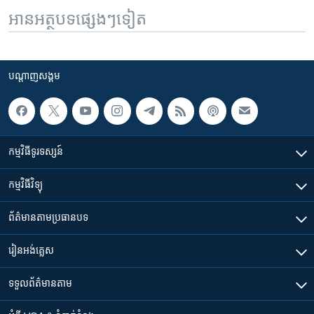
អានអត្ថបទផ្សេងៗទៀត
បណ្តាញ​សង្គម
កម្មវិធី​ទូរទស្សន៍
កម្មវិធី​វិទ្យុ
ព័ត៌មាន​តាមប្រធានបទ​
រៀន​​អង់គ្លេស
ទទួល​ព័ត៌មាន​តាម