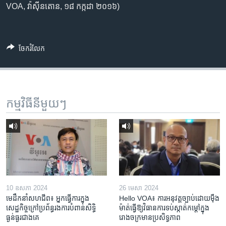
VOA, វ៉ាស៊ីនតោន, ១៨ កក្កដា ២០១៦)
ចែករំលែក
កម្មវិធី​នីមួយៗ
10 ឧសភា 2024
26 មេសា 2024
មេដឹកនាំសហជីព៖ អ្នកធ្វើការក្នុង
Hello VOA៖ ការអនុវត្ត​ច្បាប់​ដោយ​ម៉ឺង
សេដ្ឋកិច្ចក្រៅប្រព័ន្ធរងការបំពានសិទ្ធិ
ម៉ាត់​ធ្វើ​ឱ្យ​វិធានការ​ទប់ស្កាត់​កម្តៅ​ក្នុង​
ធ្ងន់ធ្ងរជាងគេ
រោងចក្រ​មាន​ប្រសិទ្ធភាព​​