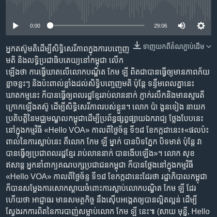
រចនា
No media source currently available
សម្ព័ន្ធ​
Khmer English
រំលង​
0:00
29:06
និង​
បណ្តាញ​សង្គម
ទាញ​យក​ពី​តំណភ្ជាប់​ដើម
ចូល​
អ្នក​តស៊ូ​មតិ​ដើម្បី​សិទ្ធិ​សេរីភាព​ក្នុង​ការ​បញ្ចេញ​
ទៅ​
មតិ​ និង​លទ្ធិប្រជាធិបតេយ្យ​នៅ​កម្ពុជា លើក
កាន់​
ឡើង​ថា ការ​ធ្វើឃាត​លើ​លោក​បណ្ឌិត​​ កែម ឡី ពិត​ជា​បាន​ធ្វើ​ឲ្យ​មាន​ភាព​ភ័យ
ទំព័រ​
ខ្លាច​ខ្លះៗ​ និង​ប៉ះពាល់​ខ្លាំង​ដល់​សិទ្ធិ​បញ្ចេញ​មតិ ប៉ុន្តែ ទន្ទឹម​ពេល​គ្នា​នេះ
ភាសា
ស្វែង​
ឃាតកម្ម​នេះ​ ក៏​បាន​ធ្វើ​ឲ្យ​ពលរដ្ឋ​ខ្មែរ​រាប់​លាន​នាក់​ ភ្ញាក់​រលឹក​និង​មាន​ស្មារតី​
រក
ក្រោក​ឡើង​តស៊ូ ដើម្បី​សិទ្ធិ​សេរីភាព​របស់​ខ្លួន។ លោក ប៉ា ងួនទៀង ​នាយក​
ប្រតិបត្តិ​នៃ​មជ្ឈមណ្ឌល​កម្ពុជា​ដើម្បី​ប្រព័ន្ធ​ផ្សព្វផ្សាយ​ឯករាជ្យ ថ្លែង​បែបនេះ​
នៅ​ក្នុង​កម្មវិធី​ «Hello VOA» កាល​ពី​ថ្ងៃ​ច័ន្ទ ទី​១៨ ខែ​កក្កដា​នេះ៖«ផល​ប៉ះ
ពាល់​នៃ​ការ​ស្លាប់​នេះ គឺ​លោក កែម ឡី​ ម្នាក់ បាន​បិទ​ភ្នែក​ បិទ​មាត់ ប៉ុន្តែ វា​
បាន​ធ្វើ​​ឲ្យ​ប្រជាពលរដ្ឋ​ខ្មែរ​ រាប់​លាន​នាក់ បាន​ងើបឡើង»។ លោក សុខ
ឥសាន្ត អ្នក​នាំ​ពាក្យ​គណបក្ស​ប្រជាជន​កម្ពុជា ក៏​បាន​ថ្លែង​នៅ​ក្នុង​កម្មវិធី​
«Hello VOA» កាល​ពី​ថ្ងៃ​ច័ន្ទ ទី​១៨ ខែ​កក្កដា​នេះ​ដែរ​ថា រដ្ឋាភិបាល​កម្ពុជា
ក៏​បាន​សម្ដែង​ការ​សោក​ស្ដាយ​ចំពោះ​ការ​ស្លាប់​លោក​បណ្ឌិត​ កែម ឡី​ ដែរ
ហើយ​ថា​ អាជ្ញាធរ មាន​សមត្ថកិច្ច​ នឹង​ស៊ើបអង្កេត​ឲ្យ​បាន​ល្អិតល្អន់​ ដើម្បី​
ស្វែងរក​ការពិត​នៃ​ការ​បាញ់​សម្លាប់​លោក កែម​ ឡី​ នេះ៕ (សាយ មុន្នី, Hello