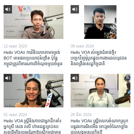
12 មេសា 2024
08 មេសា 2024
Hello VOA៖ ការ​វិនិយោគ​តាម​ទម្រង់ ​
Hello VOA សំឡេង​ជំនាន់​ថ្មី៖
BOT​ មាន​ផល​ប្រយោជន៍​ច្រើន ប៉ុន្តែ​
បច្ចេកវិទ្យា​រ៉ូបូត​ផ្តល់​ការងារ​ដល់​យុវជន
កម្ពុជា​ត្រូវ​ពិចារណា​លើ​ចំណុច​មួយ​ចំនួន
និង​ពង្រឹង​​សេដ្ឋកិច្ច​ជាតិ​​​​​​
01 មេសា 2024
28 មីនា 2024
Hello VOA ស្ត្រីនិងភាពជាអ្នកដឹកនាំ៖
Hello VOA៖ ស្រ្តីពលករចំណាកស្រុក
អ្នកស្រី សេង រាសី ហ៊ានជន្នះគ្រប់ឧប
បន្តរងការរើសអើង ទោះរួមចំណែកខ្លាំង
សគ្គដើម្បីចូលរួមជំរុញឱ្យស្រ្តីកម្ពុជាមាន
ដល់សង្គមសេដ្ឋកិច្ចក្តី