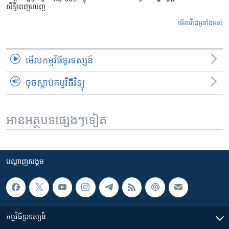
សិទ្ធិពេញលេញ
មើល​វីដេអូ​ទាំង​អស់
មើល​កម្មវិធី​ទូរទស្សន៍
ចុចស្តាប់កម្មវិធីវិទ្យុ
អានអត្ថបទផ្សេងៗទៀត
បណ្តាញ​សង្គម
កម្មវិធី​ទូរទស្សន៍