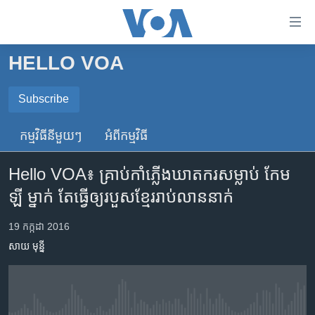
ភ្ជាប់​
ទៅ​
គេហទំព័រ​
HELLO VOA
កម្ពុជា
ទាក់ទង
រំលង​
អន្តរជាតិ
Subscribe
និង​
SUBSCRIBE
អាមេរិក
ចូល​
កម្មវិធី​នីមួយៗ
អំពី​កម្មវិធី​
ទៅ​​
ចិន
ទទួល​​​សេវា​​​ Podcast
ទំព័រ​
Hello VOA៖ គ្រាប់​កាំភ្លើង​ឃាតករ​សម្លាប់ កែម
ហេឡូវីអូអេ
ព័ត៌មាន​​
ឡី​ ម្នាក់​ តែ​ធ្វើ​ឲ្យ​របួស​ខ្មែរ​រាប់​លាន​នាក់
តែ​
កម្ពុជាច្នៃប្រតិដ្ឋ
ម្តង
ព្រឹត្តិការណ៍ព័ត៌មាន
19 កក្កដា 2016
រំលង​
សាយ មុន្នី
និង​
ទូរទស្សន៍ / វីដេអូ​
ចូល​
វិទ្យុ / ផតខាសថ៍
ទៅ​
ទំព័រ​
កម្មវិធីទាំងអស់