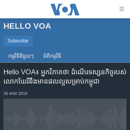
ភ្ជាប់​
ទៅ​
គេហទំព័រ​
HELLO VOA
កម្ពុជា
ទាក់ទង
រំលង​
អន្តរជាតិ
Subscribe
និង​
SUBSCRIBE
អាមេរិក
ចូល​
កម្មវិធី​នីមួយៗ
អំពី​កម្មវិធី​
ទៅ​​
ចិន
ទទួល​​​សេវា​​​ Podcast
ទំព័រ​
Hello VOA៖ អ្នកវិភាគ​ថា ដំណើរ​ទស្សនកិច្ច​របស់​
ហេឡូវីអូអេ
ព័ត៌មាន​​
លោក​ឃែរី​នឹង​មាន​ផលល្អ​សម្រាប់​កម្ពុជា
តែ​
កម្ពុជាច្នៃប្រតិដ្ឋ
ម្តង
ព្រឹត្តិការណ៍ព័ត៌មាន
26 មករា 2016
រំលង​
និង​
ទូរទស្សន៍ / វីដេអូ​
ចូល​
វិទ្យុ / ផតខាសថ៍
ទៅ​
No media source currently available
ទំព័រ​
កម្មវិធីទាំងអស់