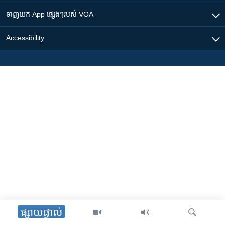
ទាញយក​ App ផ្សេងៗ​របស់​ VOA
Accessibility
ផ្សាយផ្ទាល់