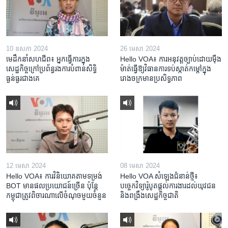
10 ឧសភា 2024
26 មេសា 2024
មេដឹកនាំសហជីព៖ អ្នកធ្វើការក្នុង
Hello VOA៖ ការអនុវត្ត​ច្បាប់​ដោយ​ម៉ឺង
សេដ្ឋកិច្ចក្រៅប្រព័ន្ធរងការបំពានសិទ្ធិ
ម៉ាត់​ធ្វើ​ឱ្យ​វិធានការ​ទប់ស្កាត់​កម្តៅ​ក្នុង​
ធ្ងន់ធ្ងរជាងគេ
រោងចក្រ​មាន​ប្រសិទ្ធភាព​​
12 មេសា 2024
08 មេសា 2024
Hello VOA៖ ការ​វិនិយោគ​តាម​ទម្រង់ ​
Hello VOA សំឡេង​ជំនាន់​ថ្មី៖
BOT​ មាន​ផល​ប្រយោជន៍​ច្រើន ប៉ុន្តែ​
បច្ចេកវិទ្យា​រ៉ូបូត​ផ្តល់​ការងារ​ដល់​យុវជន
កម្ពុជា​ត្រូវ​ពិចារណា​លើ​ចំណុច​មួយ​ចំនួន
និង​ពង្រឹង​​សេដ្ឋកិច្ច​ជាតិ​​​​​​