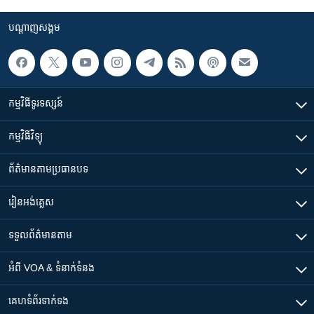
បណ្តាញ​សង្គម
កម្មវិធី​ទូរទស្សន៍
កម្មវិធី​វិទ្យុ
ព័ត៌មាន​តាមប្រធានបទ​
រៀន​​អង់គ្លេស
ទទួល​ព័ត៌មាន​តាម
អំពី​ VOA & ទំនាក់ទំនង
គេហទំព័រ​​ទាក់ទង