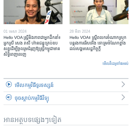
01 មេសា 2024
28 មីនា 2024
Hello VOA ស្ត្រីនិងភាពជាអ្នកដឹកនាំ៖
Hello VOA៖ ស្រ្តីពលករចំណាកស្រុក
អ្នកស្រី សេង រាសី ហ៊ានជន្នះគ្រប់ឧប
បន្តរងការរើសអើង ទោះរួមចំណែកខ្លាំង
សគ្គដើម្បីចូលរួមជំរុញឱ្យស្រ្តីកម្ពុជាមាន
ដល់សង្គមសេដ្ឋកិច្ចក្តី
សិទ្ធិពេញលេញ
មើល​វីដេអូ​ទាំង​អស់
មើល​កម្មវិធី​ទូរទស្សន៍
ចុចស្តាប់កម្មវិធីវិទ្យុ
អានអត្ថបទផ្សេងៗទៀត