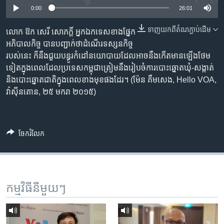
រចនា
0:00
26:01
សម្ព័ន្ធ​
Khmer English
រំលង​
ទាញ​យក​ពី​តំណភ្ជាប់​ដើម
លោក ឱក សេរី សោភក្តិ៍ អ្នក​ឯកទេស​ខាង​ផ្នែក​
និង​
អភិបាល​កិច្ច បាន​បញ្ជាក់​ថា​ដំណើរ​ទស្សនកិច្ច​
បណ្តាញ​សង្គម
ចូល​
របស់​នេះ ក៏​នឹង​ជួយ​បន្ធូរ​កំដៅ​នយោបាយ​ដែល​អាច​នឹង​កើត​មាន​ឡើង​ថែម​
ទៅ​
ទៀត​ក្នុង​ពេល​ដែល​ប្រទេស​កម្ពុជា​ត្រៀម​នឹង​រៀបចំ​ការបោះឆ្នោត​ឃុំ-សង្កាត់​
កាន់​
និង​បោះឆ្នោត​ជាតិ​ក្នុង​ពេល​ខាងមុខ​ផងដែរ។ (ម៉ែន គឹមសេង, Hello VOA,
ទំព័រ​
ភាសា
វ៉ាស៊ីនតោន, ២៥ មករា ២០១៥)
ស្វែង​
រក
ចែករំលែក
កម្មវិធី​នីមួយៗ