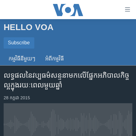
ភ្ជាប់​
ទៅ​
គេហទំព័រ​
HELLO VOA
កម្ពុជា
ទាក់ទង
រំលង​
អន្តរជាតិ
Subscribe
និង​
SUBSCRIBE
អាមេរិក
ចូល​
កម្មវិធី​នីមួយៗ
អំពី​កម្មវិធី​
ទៅ​​
ចិន
ទទួល​​​សេវា​​​ Podcast
ទំព័រ​
លទ្ធផល​នៃ​វប្បធម៌​សន្ទនា​មក​លើ​ផ្នែក​អភិបាល​កិច្ច​
ហេឡូវីអូអេ
ព័ត៌មាន​​
ល្អ​ក្នុង​រយៈ​ពេល​មួយ​ឆ្នាំ
តែ​
កម្ពុជាច្នៃប្រតិដ្ឋ
ម្តង
ព្រឹត្តិការណ៍ព័ត៌មាន
28 កក្កដា 2015
រំលង​
និង​
ទូរទស្សន៍ / វីដេអូ​
ចូល​
វិទ្យុ / ផតខាសថ៍
ទៅ​
No media source currently available
ទំព័រ​
កម្មវិធីទាំងអស់