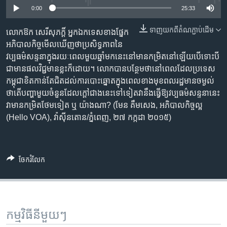
រចនា
0:00
25:33
សម្ព័ន្ធ​
Khmer English
រំលង​
ទាញ​យក​ពី​តំណភ្ជាប់​ដើម
លោក​ឱក សេរីសុភក្តិ៍ អ្នក​ឯកទេស​ខាងផ្នែក​
និង​
អភិបាល​កិច្ច​មើល​ឃើញ​ថា​ប្រសិទ្ធភាព​នៃ​
បណ្តាញ​សង្គម
ចូល​
វប្បធម៌​សន្ទនា​ក្នុង​រយៈ​ពេល​មួយ​ឆ្នាំមក​នេះ​នៅ​មាន​កម្រិត​នៅឡើយ​បើ​ទោះបី​
ទៅ​
ជា​មាន​ផល​វិជ្ជមាន​ខ្លះ​ក៏ដោយ។ លោក​បាន​បន្ថែម​ថា​​នៅ​ពេល​ដែល​ប្រទេស​
កាន់​
កម្ពុជា​​ខិត​កាន់​តែ​ជិត​ដល់​ការ​បោះឆ្នោត​ក្នុង​ពេល​ខាងមុខ​ពលរដ្ឋ​មាន​ចម្ងល់​
ទំព័រ​
ភាសា
ថា​តើ​បញ្ហា​មួយចំនួន​ដែល​ក្តៅ​ជាង​នេះ​ទៅទៀត​វានឹង​ធ្វើ​ឱ្យ​វប្បធម៌​សន្ទនា​នេះ​
ស្វែង​
វា​មាន​កម្រិត​ថែម​ទៀត ឬ យ៉ាងណា? (មែន គឹមសេង, អភិបាលកិច្ច​ល្អ
រក
(Hello VOA), វ៉ាស៊ីនតោន/ភ្នំពេញ, ២៧ កក្កដា ២០១៥)
ចែករំលែក
កម្មវិធី​នីមួយៗ