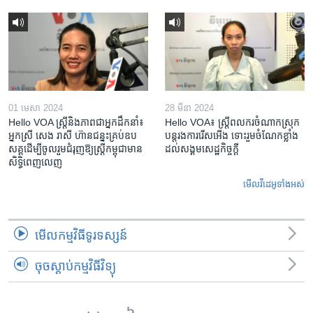
01 មេសា 2024
28 មីនា 2024
Hello VOA ស្ត្រីនិងភាពជាអ្នកដឹកនាំ៖
Hello VOA៖ ស្រ្តីពលករចំណាកស្រុក
អ្នកស្រី សេង រាសី ហ៊ានជន្នះគ្រប់ឧប
បន្តរងការរើសអើង ទោះរួមចំណែកខ្លាំង
សគ្គដើម្បីចូលរួមជំរុញឱ្យស្រ្តីកម្ពុជាមាន
ដល់សង្គមសេដ្ឋកិច្ចក្តី
សិទ្ធិពេញលេញ
មើល​វីដេអូ​ទាំង​អស់
មើល​កម្មវិធី​ទូរទស្សន៍
ចុចស្តាប់កម្មវិធីវិទ្យុ