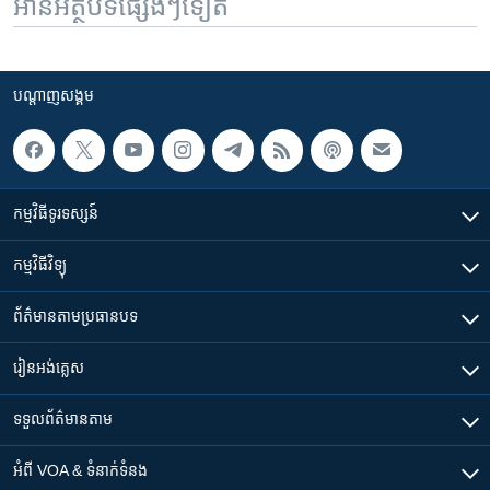
អានអត្ថបទផ្សេងៗទៀត
បណ្តាញ​សង្គម
កម្មវិធី​ទូរទស្សន៍
កម្មវិធី​វិទ្យុ
ព័ត៌មាន​តាមប្រធានបទ​
រៀន​​អង់គ្លេស
ទទួល​ព័ត៌មាន​តាម
អំពី​ VOA & ទំនាក់ទំនង