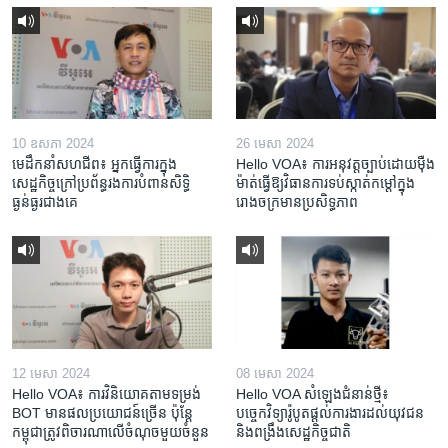
10 ឧសភា 2024
26 មេសា 2024
មេដឹកនាំសហជីព៖ អ្នកធ្វើការក្នុង
Hello VOA៖ ការអនុវត្ត​ច្បាប់​ដោយ​ម៉ឺង
សេដ្ឋកិច្ចក្រៅប្រព័ន្ធរងការបំពានសិទ្ធិ
ម៉ាត់​ធ្វើ​ឱ្យ​វិធានការ​ទប់ស្កាត់​កម្តៅ​ក្នុង​
ធ្ងន់ធ្ងរជាងគេ
រោងចក្រ​មាន​ប្រសិទ្ធភាព​​
12 មេសា 2024
08 មេសា 2024
Hello VOA៖ ការ​វិនិយោគ​តាម​ទម្រង់ ​
Hello VOA សំឡេង​ជំនាន់​ថ្មី៖
BOT​ មាន​ផល​ប្រយោជន៍​ច្រើន ប៉ុន្តែ​
បច្ចេកវិទ្យា​រ៉ូបូត​ផ្តល់​ការងារ​ដល់​យុវជន
កម្ពុជា​ត្រូវ​ពិចារណា​លើ​ចំណុច​មួយ​ចំនួន
និង​ពង្រឹង​​សេដ្ឋកិច្ច​ជាតិ​​​​​​