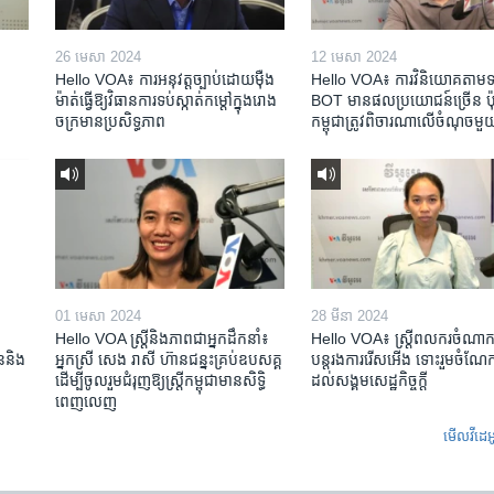
26 មេសា 2024
12 មេសា 2024
Hello VOA៖ ការអនុវត្ត​ច្បាប់​ដោយ​ម៉ឺង
Hello VOA៖ ការ​វិនិយោគ​តាម​ទម្
ម៉ាត់​ធ្វើ​ឱ្យ​វិធានការ​ទប់ស្កាត់​កម្តៅ​ក្នុង​រោង
BOT​ មាន​ផល​ប្រយោជន៍​ច្រើន ប៉ុន្
ចក្រ​មាន​ប្រសិទ្ធភាព​​
កម្ពុជា​ត្រូវ​ពិចារណា​លើ​ចំណុច​មួ
01 មេសា 2024
28 មីនា 2024
Hello VOA ស្ត្រីនិងភាពជាអ្នកដឹកនាំ៖
Hello VOA៖ ស្រ្តីពលករចំណាក
ជននិង​
អ្នកស្រី សេង រាសី ហ៊ានជន្នះគ្រប់ឧបសគ្គ
បន្តរងការរើសអើង ទោះរួមចំណែកខ
ដើម្បីចូលរួមជំរុញឱ្យស្រ្តីកម្ពុជាមានសិទ្ធិ
ដល់សង្គមសេដ្ឋកិច្ចក្តី
ពេញលេញ
មើល​វីដេអ