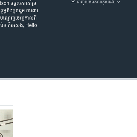
ទាញ​យក​ពី​តំណភ្ជាប់​ដើម
n ​ទទួល​ការ​គាំទ្រ​
EMBED
ថម្ភ​និង​ចូលរួម​ ការពារ​
បាល​បណ្តេញ​ចេញ​កាលពី​
រ។ (ម៉ែន គឹមសេង, Hello