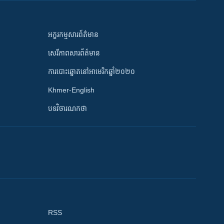
អក្ខរកម្មសារព័ត៌មាន
សេរីភាពសារព័ត៌មាន
ការបោះឆ្នោតនៅអាមេរិកឆ្នាំ២០២០
Khmer-English
បទវិចារណកថា
RSS