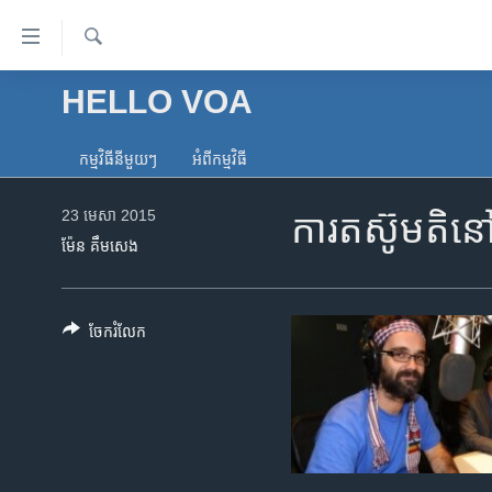
ភ្ជាប់​
ទៅ​
គេហទំព័រ​
ស្វែង​
HELLO VOA
កម្ពុជា
រក
ទាក់ទង
អន្តរជាតិ
រំលង​
កម្មវិធី​នីមួយៗ
អំពី​កម្មវិធី​
និង​
អាមេរិក
ចូល​
23 មេសា 2015
ការ​តស៊ូ​មតិ​នៅ
ចិន
ទៅ​​
ម៉ែន គឹមសេង
ទំព័រ​
ហេឡូវីអូអេ
ព័ត៌មាន​​
កម្ពុជាច្នៃប្រតិដ្ឋ
តែ​
ចែករំលែក
ម្តង
ព្រឹត្តិការណ៍ព័ត៌មាន
រំលង​
ទូរទស្សន៍ / វីដេអូ​
និង​
ចូល​
វិទ្យុ / ផតខាសថ៍
ទៅ​
កម្មវិធីទាំងអស់
ទំព័រ​