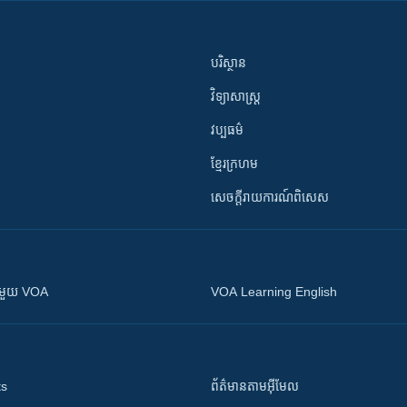
បរិស្ថាន
វិទ្យាសាស្រ្ត
វប្បធម៌
ខ្មែរក្រហម
សេចក្តីរាយការណ៍ពិសេស
ស​​ជាមួយ VOA
VOA Learning English
ts
ព័ត៌មាន​តាម​អ៊ីមែល