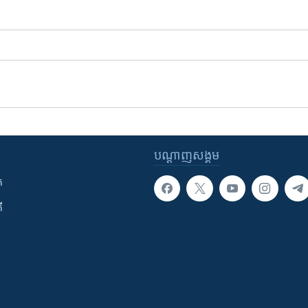
បណ្តាញ​សង្គម
ក
ី