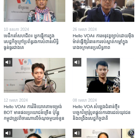
10 ឧសភា 2024
26 មេសា 2024
មេដឹកនាំសហជីព៖ អ្នកធ្វើការក្នុង
Hello VOA៖ ការអនុវត្ត​ច្បាប់​ដោយ​ម៉ឺង
សេដ្ឋកិច្ចក្រៅប្រព័ន្ធរងការបំពានសិទ្ធិ
ម៉ាត់​ធ្វើ​ឱ្យ​វិធានការ​ទប់ស្កាត់​កម្តៅ​ក្នុង​
ធ្ងន់ធ្ងរជាងគេ
រោងចក្រ​មាន​ប្រសិទ្ធភាព​​
12 មេសា 2024
08 មេសា 2024
Hello VOA៖ ការ​វិនិយោគ​តាម​ទម្រង់ ​
Hello VOA សំឡេង​ជំនាន់​ថ្មី៖
BOT​ មាន​ផល​ប្រយោជន៍​ច្រើន ប៉ុន្តែ​
បច្ចេកវិទ្យា​រ៉ូបូត​ផ្តល់​ការងារ​ដល់​យុវជន
កម្ពុជា​ត្រូវ​ពិចារណា​លើ​ចំណុច​មួយ​ចំនួន
និង​ពង្រឹង​​សេដ្ឋកិច្ច​ជាតិ​​​​​​