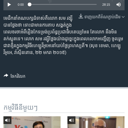
រចនា
0:00
28:15
សម្ព័ន្ធ​
Khmer English
រំលង​
ទាញ​យក​ពី​តំណភ្ជាប់​ដើម
មេដឹកនាំ​គណបក្ស​ជំទាស់​គឺលោក​ សម រង្ស៊ី
និង​
បានថ្លែង​ថា ទោះជា​មាន​ការ​គាប សង្គត់​ក្នុង​
បណ្តាញ​សង្គម
ចូល​
ពេល​ចរចា​អំពី​រឿង​កែទម្រង់​ប្រព័ន្ធ​ប្រជាធិបតេយ្យ​មែន តែ​លោក នឹង​មិន​
ទៅ​
តក់ស្លុត​ទេ។ លោក សម រង្ស៊ី​ថ្លែង​យ៉ាងដូច្នេះ​ក្នុងពេល​លោក​អញ្ជើញ ចូលរួម​
កាន់​
ជា​វាគ្មិន​ក្នុង​កម្មវិធី​ហេឡូ​វីអូអេ​នៅ​យប់​ថ្ងៃព្រហស្បតិ៍៕ (សុខ ខេមរា, ហេឡូ​
ទំព័រ​
ភាសា
វីអូអេ, វ៉ាស៊ីនតោន, ២២ មករា ២០១៥)
ស្វែង​
រក
ចែករំលែក
កម្មវិធី​នីមួយៗ