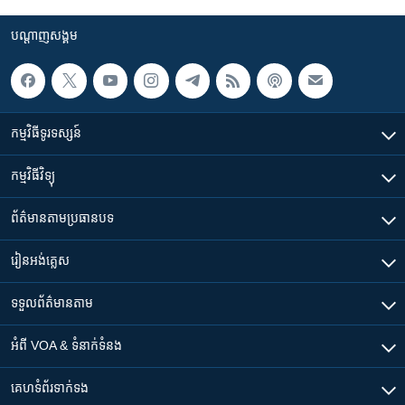
បណ្តាញ​សង្គម
កម្មវិធី​ទូរទស្សន៍
កម្មវិធី​វិទ្យុ
ព័ត៌មាន​តាមប្រធានបទ​
រៀន​​អង់គ្លេស
ទទួល​ព័ត៌មាន​តាម
អំពី​ VOA & ទំនាក់ទំនង
គេហទំព័រ​​ទាក់ទង