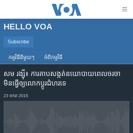
ភ្ជាប់​
ទៅ​
គេហទំព័រ​
HELLO VOA
កម្ពុជា
ទាក់ទង
រំលង​
អន្តរជាតិ
Subscribe
និង​
SUBSCRIBE
អាមេរិក
ចូល​
កម្មវិធី​នីមួយៗ
អំពី​កម្មវិធី​
ទៅ​​
ចិន
ទទួល​​​សេវា​​​ Podcast
ទំព័រ​
សម រង្ស៊ី៖ ការគាប​សង្កត់​នយោបាយ​ពេល​ចរចា
ហេឡូវីអូអេ
ព័ត៌មាន​​
មិន​ធ្វើ​ឲ្យ​លោក​ប្តូរ​ជំហរ​ទេ
តែ​
កម្ពុជាច្នៃប្រតិដ្ឋ
ម្តង
ព្រឹត្តិការណ៍ព័ត៌មាន
23 មករា 2015
រំលង​
និង​
ទូរទស្សន៍ / វីដេអូ​
ចូល​
វិទ្យុ / ផតខាសថ៍
ទៅ​
No media source currently available
ទំព័រ​
កម្មវិធីទាំងអស់