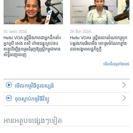
01 មេសា 2024
28 មីនា 2024
Hello VOA ស្ត្រីនិងភាពជាអ្នកដឹកនាំ៖
Hello VOA៖ ស្រ្តីពលករចំណាកស្រុក
អ្នកស្រី សេង រាសី ហ៊ានជន្នះគ្រប់ឧប
បន្តរងការរើសអើង ទោះរួមចំណែកខ្លាំង
សគ្គដើម្បីចូលរួមជំរុញឱ្យស្រ្តីកម្ពុជាមាន
ដល់សង្គមសេដ្ឋកិច្ចក្តី
សិទ្ធិពេញលេញ
មើល​វីដេអូ​ទាំង​អស់
មើល​កម្មវិធី​ទូរទស្សន៍
ចុចស្តាប់កម្មវិធីវិទ្យុ
អានអត្ថបទផ្សេងៗទៀត