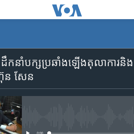
SUBSCRIBE
ឹកនាំ​បក្ស​ប្រឆាំង​ឡើង​តុលាការ​និង​
Apple Podcasts
ហ៊ុន សែន
ទទួល​​​សេវា​​​ Podcast
No media source currently availa
0:00