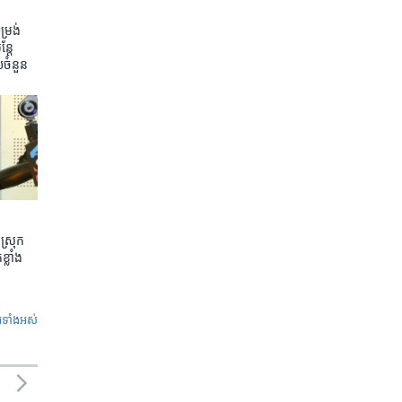
រង់ ​
តែ​
យ​ចំនួន
ស្រុក
្លាំង
ូ​ទាំង​អស់