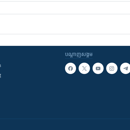
បណ្តាញ​សង្គម
ក
ី