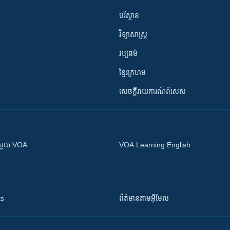
បរិស្ថាន
វិទ្យាសាស្រ្ត
វប្បធម៌
ខ្មែរក្រហម
សេចក្តីរាយការណ៍ពិសេស
ស​​ជាមួយ VOA
VOA Learning English
ts
ព័ត៌មាន​តាម​អ៊ីមែល