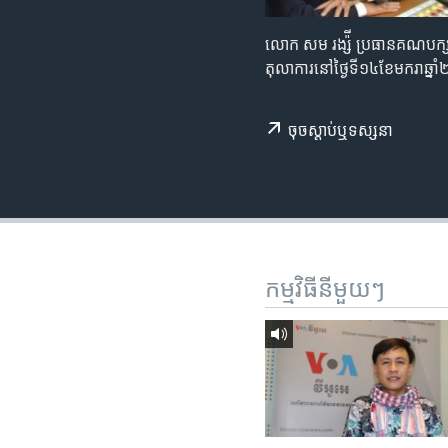
រចនា
សម្ព័ន្ធ​
លោក សម រង្ស៉ី ប្រធាន​គណបក្ស​សង
រំលង​
តុលាការ​នៅ​ថ្ងៃ​ទី​១៤​ខែ​មករា​
និង​
ចូល​
ទៅ​
ចុច​​ស្តាប់​ឬ​ទស្សនា
កាន់​
ទំព័រ​
ស្វែង​
រក
កម្មវិធី​នីមួយៗ