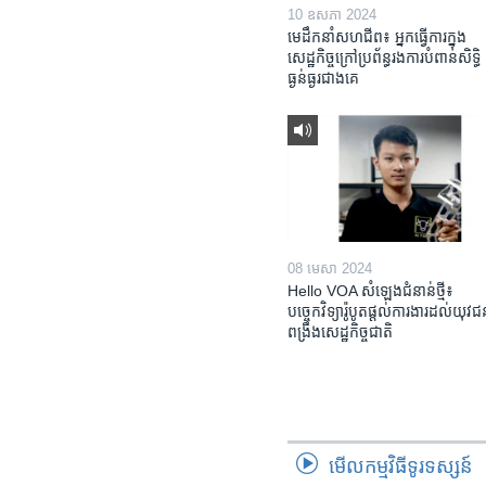
10 ឧសភា 2024
មេដឹកនាំសហជីព៖ អ្នកធ្វើការក្នុង
សេដ្ឋកិច្ចក្រៅប្រព័ន្ធរងការបំពានសិទ្ធិ
ធ្ងន់ធ្ងរជាងគេ
08 មេសា 2024
Hello VOA សំឡេង​ជំនាន់​ថ្មី៖
បច្ចេកវិទ្យា​រ៉ូបូត​ផ្តល់​ការងារ​ដល់​យុវ
ពង្រឹង​​សេដ្ឋកិច្ច​ជាតិ​​​​​​
មើល​កម្មវិធី​ទូរទស្សន៍