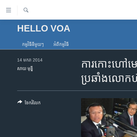
ភ្ជាប់​
ទៅ​
គេហទំព័រ​
ស្វែង​
HELLO VOA
កម្ពុជា
រក
ទាក់ទង
អន្តរជាតិ
រំលង​
កម្មវិធី​នីមួយៗ
អំពី​កម្មវិធី​
និង​
អាមេរិក
ចូល​
14 មករា 2014
ការ​កោះ​ហៅ​មេដ
ចិន
ទៅ​​
សាយ មុន្នី
ទំព័រ​
ហេឡូវីអូអេ
ប្រឆាំង​លោក​
ព័ត៌មាន​​
កម្ពុជាច្នៃប្រតិដ្ឋ
តែ​
ម្តង
ព្រឹត្តិការណ៍ព័ត៌មាន
រំលង​
ចែករំលែក
ទូរទស្សន៍ / វីដេអូ​
និង​
ចូល​
វិទ្យុ / ផតខាសថ៍
ទៅ​
កម្មវិធីទាំងអស់
ទំព័រ​