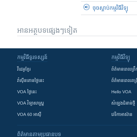
ចុចស្តាប់កម្មវិធីវិទ្យុ
អានអត្ថបទផ្សេងៗទៀត
កម្មវិធី​ទូរទស្សន៍
កម្មវិធី​វិទ្យុ
វីដេអូ​ខ្មែរ
ព័ត៌មាន​ពេល​ព្រឹ
វ៉ាស៊ីនតោន​ថ្ងៃ​នេះ
ព័ត៌មាន​​ពេល​រាត្រ
VOA ថ្ងៃនេះ
Hello VOA
VOA ​វិទ្យាសាស្ត្រ
សំឡេង​ជំនាន់​ថ្មី
VOA 60 អាស៊ី
វេទិកា​អាស៊ាន
ព័ត៌មាន​តាមប្រធានបទ​