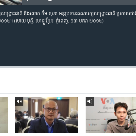
្គ្រោះ​ជាតិ និង​លោក កឹម សុខា អនុប្រធាន​គណបក្ស​សង្គ្រោះ​ជាតិ​ ប្រកាស​ថា​នឹង​ទ
ឆ្នាំ​២០១៤។ (សាយ មុន្នី, ហេឡូវីអូអ, ភ្នំពេញ, ១៣ មករា ២០១៤)