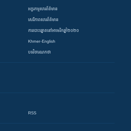
អក្ខរកម្មសារព័ត៌មាន
សេរីភាពសារព័ត៌មាន
ការបោះឆ្នោតនៅអាមេរិកឆ្នាំ២០២០
Khmer-English
បទវិចារណកថា
RSS