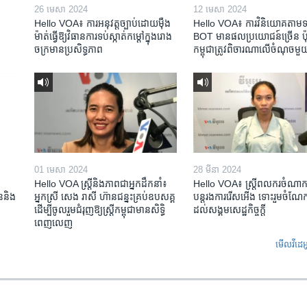
26 មេសា 2024
12 មេសា 2024
Hello VOA៖ ការអនុវត្ត​ច្បាប់​ដោយ​ម៉ឺង
Hello VOA៖ ការ​វិនិយោគ​តាម​ទម្
ម៉ាត់​ធ្វើ​ឱ្យ​វិធានការ​ទប់ស្កាត់​កម្តៅ​ក្នុង​រោង
BOT​ មាន​ផល​ប្រយោជន៍​ច្រើន ប៉ុន្
ចក្រ​មាន​ប្រសិទ្ធភាព​​
កម្ពុជា​ត្រូវ​ពិចារណា​លើ​ចំណុច​មួ
01 មេសា 2024
28 មីនា 2024
Hello VOA ស្ត្រីនិងភាពជាអ្នកដឹកនាំ៖
Hello VOA៖ ស្រ្តីពលករចំណាក
ជននិង​
អ្នកស្រី សេង រាសី ហ៊ានជន្នះគ្រប់ឧបសគ្គ
បន្តរងការរើសអើង ទោះរួមចំណែកខ
ដើម្បីចូលរួមជំរុញឱ្យស្រ្តីកម្ពុជាមានសិទ្ធិ
ដល់សង្គមសេដ្ឋកិច្ចក្តី
ពេញលេញ
មើល​វីដេអ