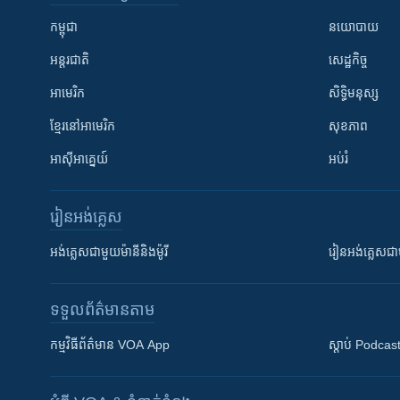
កម្ពុជា
នយោបាយ
អន្តរជាតិ
សេដ្ឋកិច្ច
អាមេរិក
សិទ្ធិមនុស្ស
ខ្មែរ​នៅអាមេរិក
សុខភាព
អាស៊ីអាគ្នេយ៍
អប់រំ
រៀន​​អង់គ្លេស
អង់គ្លេស​ជាមួយ​ម៉ានី​និង​ម៉ូរី
រៀន​​​​​​អង់គ្លេ
ទទួល​ព័ត៌មាន​តាម
កម្មវិធី​ព័ត៌មាន VOA App
ស្តាប់ Podcas