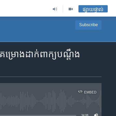
ផ្សាយផ្ទាល់
Subscribe
គម្រោង​ដាក់​ពាក្យ​បណ្តឹង​
EMBED
ble
34:08