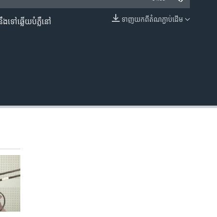
ទាញ​យក​ពី​តំណភ្ជាប់​ដើម
ៅ​ឆ្លើយ​បំភ្លឺ​នៅ​
EMBED