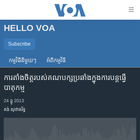
ភ្ជាប់​
ទៅ​
គេហទំព័រ​
HELLO VOA
កម្ពុជា
ទាក់ទង
រំលង​
អន្តរជាតិ
Subscribe
និង​
SUBSCRIBE
អាមេរិក
ចូល​
កម្មវិធី​នីមួយៗ
អំពី​កម្មវិធី​
ទៅ​​
ចិន
ទទួល​​​សេវា​​​ Podcast
ទំព័រ​
ការ​តាំង​ចិត្ត​របស់​គណបក្ស​ប្រឆាំង​ក្នុង​ការ​បន្ត​ធ្វើ​
ហេឡូវីអូអេ
ព័ត៌មាន​​
បាតុកម្ម
តែ​
កម្ពុជាច្នៃប្រតិដ្ឋ
ម្តង
ព្រឹត្តិការណ៍ព័ត៌មាន
24 ធ្នូ 2013
រំលង​
គង់ សុឋានរិទ្ធ
និង​
ទូរទស្សន៍ / វីដេអូ​
ចូល​
វិទ្យុ / ផតខាសថ៍
ទៅ​
ទំព័រ​
កម្មវិធីទាំងអស់