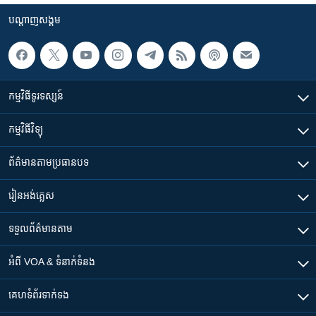
បណ្តាញ​សង្គម
កម្មវិធី​ទូរទស្សន៍
កម្មវិធី​វិទ្យុ
ព័ត៌មាន​តាមប្រធានបទ​
រៀន​​អង់គ្លេស
ទទួល​ព័ត៌មាន​តាម
អំពី​ VOA & ទំនាក់ទំនង
គេហទំព័រ​​ទាក់ទង