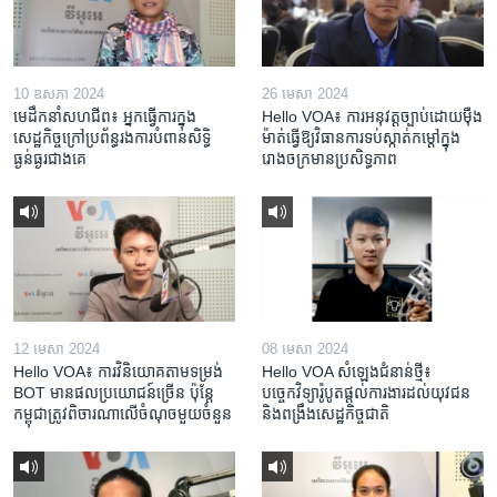
10 ឧសភា 2024
26 មេសា 2024
មេដឹកនាំសហជីព៖ អ្នកធ្វើការក្នុង
Hello VOA៖ ការអនុវត្ត​ច្បាប់​ដោយ​ម៉ឺង
សេដ្ឋកិច្ចក្រៅប្រព័ន្ធរងការបំពានសិទ្ធិ
ម៉ាត់​ធ្វើ​ឱ្យ​វិធានការ​ទប់ស្កាត់​កម្តៅ​ក្នុង​
ធ្ងន់ធ្ងរជាងគេ
រោងចក្រ​មាន​ប្រសិទ្ធភាព​​
12 មេសា 2024
08 មេសា 2024
Hello VOA៖ ការ​វិនិយោគ​តាម​ទម្រង់ ​
Hello VOA សំឡេង​ជំនាន់​ថ្មី៖
BOT​ មាន​ផល​ប្រយោជន៍​ច្រើន ប៉ុន្តែ​
បច្ចេកវិទ្យា​រ៉ូបូត​ផ្តល់​ការងារ​ដល់​យុវជន
កម្ពុជា​ត្រូវ​ពិចារណា​លើ​ចំណុច​មួយ​ចំនួន
និង​ពង្រឹង​​សេដ្ឋកិច្ច​ជាតិ​​​​​​