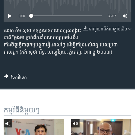
រចនា
No media source currently available
សម្ព័ន្ធ​
Khmer English
រំលង​
0:00
36:07
និង​
បណ្តាញ​សង្គម
ទាញ​យក​ពី​តំណភ្ជាប់​ដើម
ចូល​
លោក កឹម សុខា អនុប្រធាន​គណបក្ស​សង្គ្រោះ
ទៅ​
ជាតិ​ ថ្លែង​ថា ថ្នាក់​ដឹកនាំ​គណបក្ស​ប្រឆាំង​នឹង​
កាន់​
តាំង​ចិត្ត​ធ្វើ​បាតុកម្ម​បន្ត​ជា​រៀងរាល់​ថ្ងៃ ដើម្បី​គាំទ្រ​ដល់​ឆន្ទៈ​របស់​ប្រជា
ទំព័រ​
ពលរដ្ឋ។ (គង់ សុឋានរិទ្ធ, ហេឡូវីអូអេ, ភ្នំពេញ, ២៣ ធ្នូ ២០១៣)
ភាសា
ស្វែង​
រក
ចែករំលែក
កម្មវិធី​នីមួយៗ