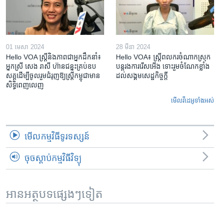
01 មេសា 2024
28 មីនា 2024
Hello VOA ស្ត្រីនិងភាពជាអ្នកដឹកនាំ៖
Hello VOA៖ ស្រ្តីពលករចំណាកស្រុក
អ្នកស្រី សេង រាសី ហ៊ានជន្នះគ្រប់ឧប
បន្តរងការរើសអើង ទោះរួមចំណែកខ្លាំង
សគ្គដើម្បីចូលរួមជំរុញឱ្យស្រ្តីកម្ពុជាមាន
ដល់សង្គមសេដ្ឋកិច្ចក្តី
សិទ្ធិពេញលេញ
មើល​វីដេអូ​ទាំង​អស់
មើល​កម្មវិធី​ទូរទស្សន៍
ចុចស្តាប់កម្មវិធីវិទ្យុ
អានអត្ថបទផ្សេងៗទៀត