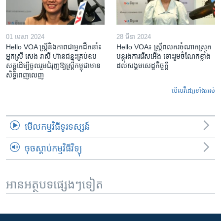
01 មេសា 2024
28 មីនា 2024
Hello VOA ស្ត្រីនិងភាពជាអ្នកដឹកនាំ៖
Hello VOA៖ ស្រ្តីពលករចំណាកស្រុក
អ្នកស្រី សេង រាសី ហ៊ានជន្នះគ្រប់ឧប
បន្តរងការរើសអើង ទោះរួមចំណែកខ្លាំង
សគ្គដើម្បីចូលរួមជំរុញឱ្យស្រ្តីកម្ពុជាមាន
ដល់សង្គមសេដ្ឋកិច្ចក្តី
សិទ្ធិពេញលេញ
មើល​វីដេអូ​ទាំង​អស់
មើល​កម្មវិធី​ទូរទស្សន៍
ចុចស្តាប់កម្មវិធីវិទ្យុ
អានអត្ថបទផ្សេងៗទៀត