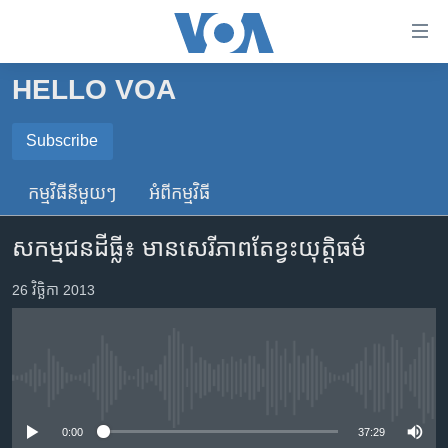
ភ្ជាប់​
ទៅ​
គេហទំព័រ​
HELLO VOA
កម្ពុជា
ទាក់ទង
រំលង​
អន្តរជាតិ
Subscribe
និង​
SUBSCRIBE
អាមេរិក
ចូល​
កម្មវិធី​នីមួយៗ
អំពី​កម្មវិធី​
ទៅ​​
ចិន
ទទួល​​​សេវា​​​ Podcast
ទំព័រ​
សកម្មជន​ដីធ្លី៖ មាន​សេរីភាព​តែ​ខ្វះ​យុត្តិធម៌
ហេឡូវីអូអេ
ព័ត៌មាន​​
តែ​
កម្ពុជាច្នៃប្រតិដ្ឋ
26 វិច្ឆិកា 2013
ម្តង
ព្រឹត្តិការណ៍ព័ត៌មាន
រំលង​
និង​
ទូរទស្សន៍ / វីដេអូ​
ចូល​
No media source currently available
វិទ្យុ / ផតខាសថ៍
ទៅ​
ទំព័រ​
កម្មវិធីទាំងអស់
0:00
37:29