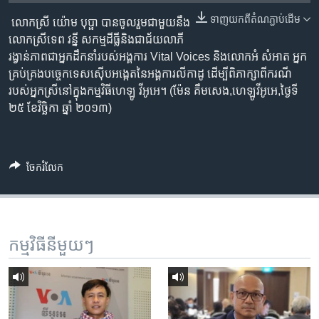
រចនា
សម្ព័ន្ធ​
ទាញ​យក​ពី​តំណភ្ជាប់​ដើម
លោក​ស្រី យ៉ោម បុប្ផា ​បាន​ចូលរួម​ជាមួយ​នឹង​
Khmer English
រំលង​
លោក​ស្រី​ទេព វន្នី ​សកម្មដីធ្លី​និង​ជា​ជ័យ​លាភី​
និង​
រង្វាន់​ភាព​ជា​អ្នក​ដឹកនាំ​របស់​អង្គការ​ Vital Voices ​និង​លោក​អំ សំអាត ​អ្នក​
បណ្តាញ​សង្គម
ចូល​
គ្រប់​គ្រង​បច្ចេកទេស​ស៊ើប​អង្កេត​នៃ​អង្គការ​លីកាដូ ​ដើម្បី​ពិភាក្សា​ពី​ករណី​
ទៅ​
របស់​អ្នក​ស្រី​​​នៅ​ក្នុង​កម្មវិធី​ហេឡូ​ វីអូអេ។ (ម៉ែន គឹមសេង​,ហេឡូ​វីអូអេ,ថ្ងៃទី
កាន់​
២៥ ខែវិច្ឆិកា ឆ្នាំ ២០១៣)
ទំព័រ​
ភាសា
ស្វែង​
រក
ចែករំលែក
កម្មវិធី​នីមួយៗ