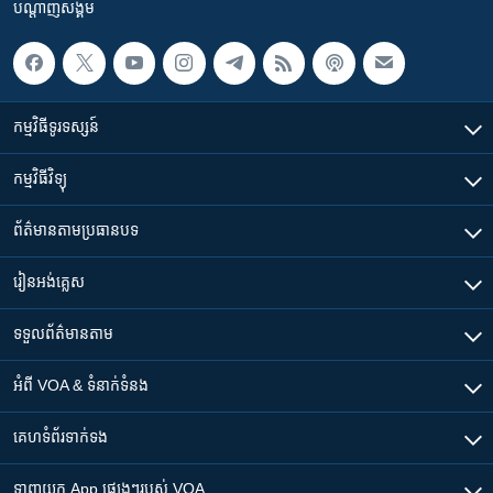
បណ្តាញ​សង្គម
កម្មវិធី​ទូរទស្សន៍
កម្មវិធី​វិទ្យុ
ព័ត៌មាន​តាមប្រធានបទ​
រៀន​​អង់គ្លេស
ទទួល​ព័ត៌មាន​តាម
អំពី​ VOA & ទំនាក់ទំនង
គេហទំព័រ​​ទាក់ទង
ទាញយក​ App ផ្សេងៗ​របស់​ VOA