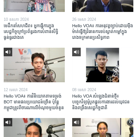
10 ឧសភា 2024
26 មេសា 2024
មេដឹកនាំសហជីព៖ អ្នកធ្វើការក្នុង
Hello VOA៖ ការអនុវត្ត​ច្បាប់​ដោយ​ម៉ឺង
សេដ្ឋកិច្ចក្រៅប្រព័ន្ធរងការបំពានសិទ្ធិ
ម៉ាត់​ធ្វើ​ឱ្យ​វិធានការ​ទប់ស្កាត់​កម្តៅ​ក្នុង​
ធ្ងន់ធ្ងរជាងគេ
រោងចក្រ​មាន​ប្រសិទ្ធភាព​​
12 មេសា 2024
08 មេសា 2024
Hello VOA៖ ការ​វិនិយោគ​តាម​ទម្រង់ ​
Hello VOA សំឡេង​ជំនាន់​ថ្មី៖
BOT​ មាន​ផល​ប្រយោជន៍​ច្រើន ប៉ុន្តែ​
បច្ចេកវិទ្យា​រ៉ូបូត​ផ្តល់​ការងារ​ដល់​យុវជន
កម្ពុជា​ត្រូវ​ពិចារណា​លើ​ចំណុច​មួយ​ចំនួន
និង​ពង្រឹង​​សេដ្ឋកិច្ច​ជាតិ​​​​​​