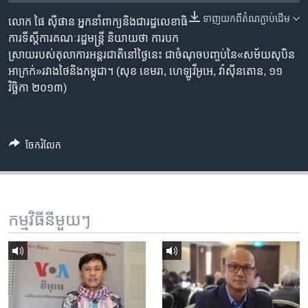
រចនា
សម្ព័ន្ធ​
ទាញ​យក​ពី​តំណភ្ជាប់​ដើម
លោក ផៃ ស៊ីផាន អ្នកនាំ​ពាក្យ​និង​ជា​រដ្ឋលេខាធិ
Khmer English
រំលង​
ការ​ទីស្តីការ​គណៈរដ្ឋមន្ត្រី​ និយាយ​ថា ការ​បក
និង​
ស្រាយ​របស់​តុលាការ​អន្តរជាតិ​នៅ​ថ្ងៃ​នេះ ជា​ចំណុច​បញ្ចប់​នៃ​«សម័យ​សុបិន​
បណ្តាញ​សង្គម
ចូល​
អាក្រក់»​រវាង​ថៃ​និង​កម្ពុជា។​ (សុខ ខេមរា, ហេឡូវីអូអេ, វ៉ាស៊ីនតោន, ១១
ទៅ​
វិច្ឆិកា ២០១៣)
កាន់​
ទំព័រ​
ភាសា
ស្វែង​
ចែករំលែក
រក
កម្មវិធី​នីមួយៗ