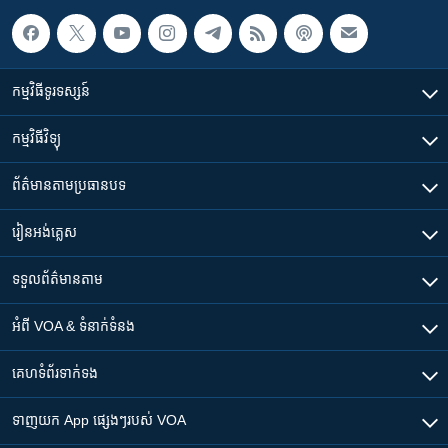
កម្មវិធី​ទូរទស្សន៍
កម្មវិធី​វិទ្យុ
ព័ត៌មាន​តាមប្រធានបទ​
រៀន​​អង់គ្លេស
ទទួល​ព័ត៌មាន​តាម
អំពី​ VOA & ទំនាក់ទំនង
គេហទំព័រ​​ទាក់ទង
ទាញយក​ App ផ្សេងៗ​របស់​ VOA