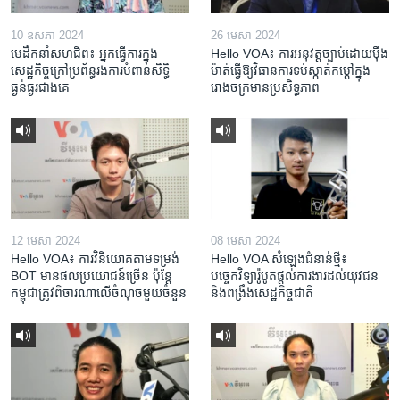
10 ឧសភា 2024
26 មេសា 2024
មេដឹកនាំសហជីព៖ អ្នកធ្វើការក្នុង
Hello VOA៖ ការអនុវត្ត​ច្បាប់​ដោយ​ម៉ឺង
សេដ្ឋកិច្ចក្រៅប្រព័ន្ធរងការបំពានសិទ្ធិ
ម៉ាត់​ធ្វើ​ឱ្យ​វិធានការ​ទប់ស្កាត់​កម្តៅ​ក្នុង​
ធ្ងន់ធ្ងរជាងគេ
រោងចក្រ​មាន​ប្រសិទ្ធភាព​​
12 មេសា 2024
08 មេសា 2024
Hello VOA៖ ការ​វិនិយោគ​តាម​ទម្រង់ ​
Hello VOA សំឡេង​ជំនាន់​ថ្មី៖
BOT​ មាន​ផល​ប្រយោជន៍​ច្រើន ប៉ុន្តែ​
បច្ចេកវិទ្យា​រ៉ូបូត​ផ្តល់​ការងារ​ដល់​យុវជន
កម្ពុជា​ត្រូវ​ពិចារណា​លើ​ចំណុច​មួយ​ចំនួន
និង​ពង្រឹង​​សេដ្ឋកិច្ច​ជាតិ​​​​​​