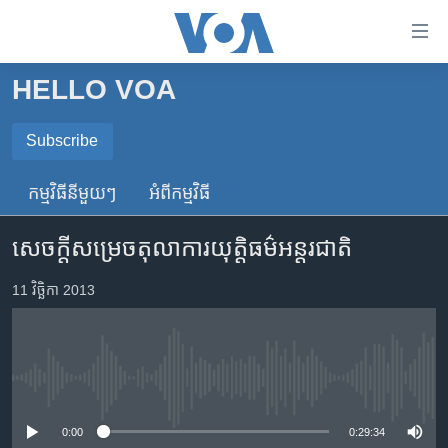
ភ្ជាប់​
ទៅ​
គេហទំព័រ​
HELLO VOA
កម្ពុជា
ទាក់ទង
រំលង​
អន្តរជាតិ
Subscribe
និង​
SUBSCRIBE
អាមេរិក
ចូល​
កម្មវិធី​នីមួយៗ
អំពី​កម្មវិធី​
ទៅ​​
ចិន
ទទួល​​​សេវា​​​ Podcast
ទំព័រ​
សេចក្តី​សម្រេច​តុលាការ​យុត្តិធម៌​អន្តរជាតិ​
ហេឡូវីអូអេ
ព័ត៌មាន​​
តែ​
កម្ពុជាច្នៃប្រតិដ្ឋ
11 វិច្ឆិកា 2013
ម្តង
ព្រឹត្តិការណ៍ព័ត៌មាន
រំលង​
និង​
ទូរទស្សន៍ / វីដេអូ​
ចូល​
No media source currently available
វិទ្យុ / ផតខាសថ៍
ទៅ​
ទំព័រ​
កម្មវិធីទាំងអស់
0:00
0:29:34