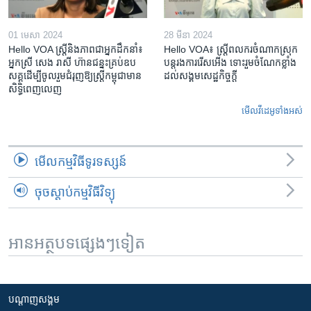
01 មេសា 2024
28 មីនា 2024
Hello VOA ស្ត្រីនិងភាពជាអ្នកដឹកនាំ៖
Hello VOA៖ ស្រ្តីពលករចំណាកស្រុក
អ្នកស្រី សេង រាសី ហ៊ានជន្នះគ្រប់ឧប
បន្តរងការរើសអើង ទោះរួមចំណែកខ្លាំង
សគ្គដើម្បីចូលរួមជំរុញឱ្យស្រ្តីកម្ពុជាមាន
ដល់សង្គមសេដ្ឋកិច្ចក្តី
សិទ្ធិពេញលេញ
មើល​វីដេអូ​ទាំង​អស់
មើល​កម្មវិធី​ទូរទស្សន៍
ចុចស្តាប់កម្មវិធីវិទ្យុ
អានអត្ថបទផ្សេងៗទៀត
បណ្តាញ​សង្គម