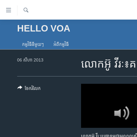
ភ្ជាប់​
ទៅ​
គេហទំព័រ​
ស្វែង​
HELLO VOA
កម្ពុជា
រក
ទាក់ទង
អន្តរជាតិ
រំលង​
កម្មវិធី​នីមួយៗ
អំពី​កម្មវិធី​
និង​
អាមេរិក
ចូល​
06 សីហា 2013
លោក​អ៊ូ វីរៈ៖​
ចិន
ទៅ​​
ទំព័រ​
ហេឡូវីអូអេ
ព័ត៌មាន​​
កម្ពុជាច្នៃប្រតិដ្ឋ
តែ​
ចែករំលែក
ម្តង
ព្រឹត្តិការណ៍ព័ត៌មាន
រំលង​
ទូរទស្សន៍ / វីដេអូ​
និង​
ចូល​
វិទ្យុ / ផតខាសថ៍
ទៅ​
កម្មវិធីទាំងអស់
ទំព័រ​
លោក​អ៊ូ វីរៈ​​ប្រធាន​មជ្ឈមណ្ឌល​សិ