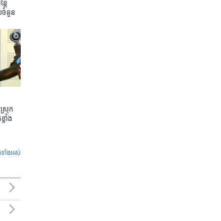
តែ​
យ​ចំនួន
ស្រុក
្លាំង
ូ​ទាំង​អស់