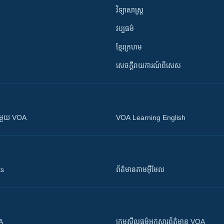
វិទ្យាសាស្រ្ត
វប្បធម៌
ខ្មែរក្រហម
សេចក្តីរាយការណ៍ពិសេស
ស​​ជាមួយ VOA
VOA Learning English
ts
ព័ត៌មាន​តាម​អ៊ីមែល
OA
ក្រម​​​សីលធម៌​​​អ្នក​​​សារព័ត៌មាន VOA