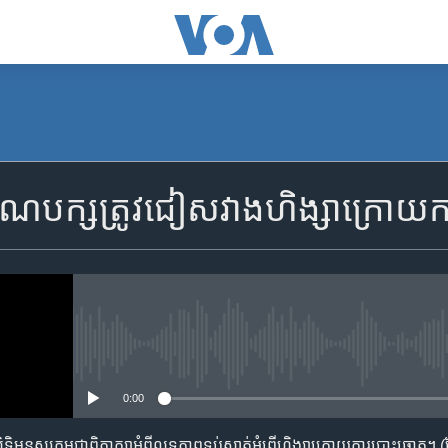
SUBSCRIBE
គណបក្ស​ត្រូវ​​​​ជៀសវាង​ហិង្សា​ក្រោយ​
Apple Podcasts
ទទួល​​​សេវា​​​ Podcast
No media source currently availa
0:00
ទ្ធិ​មនុស្ស​កម្ពុជា​ពិភាក្សា​អំពី​លទ្ធភាព​ទប់ស្កាត់​អំពើ​ហិង្សា​ក្រោយ​ការ​បោះឆ្នោត។ 