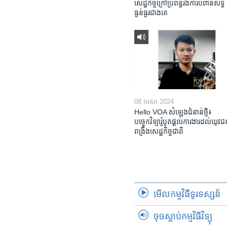
សេដ្ឋកិច្ចក្រៅប្រព័ន្ធរងការបំពានសិទ្ធិ
ធ្ងន់ធ្ងរជាងគេ
08 មេសា 2024
Hello VOA សំឡេង​ជំនាន់​ថ្មី៖
បច្ចេកវិទ្យា​រ៉ូបូត​ផ្តល់​ការងារ​ដល់​យុវ
ពង្រឹង​​សេដ្ឋកិច្ច​ជាតិ​​​​​​
មើល​កម្មវិធី​ទូរទស្សន៍
ចុចស្តាប់កម្មវិធីវិទ្យុ