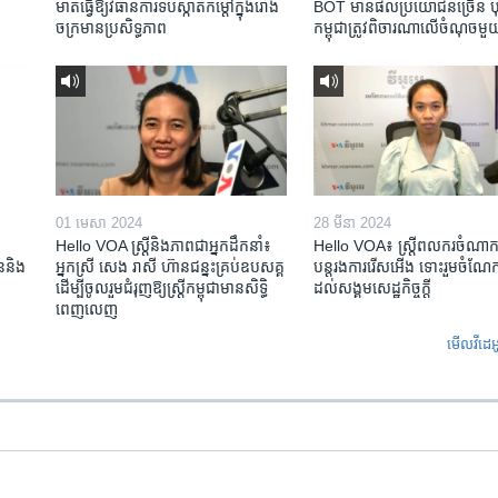
ម៉ាត់​ធ្វើ​ឱ្យ​វិធានការ​ទប់ស្កាត់​កម្តៅ​ក្នុង​រោង
BOT​ មាន​ផល​ប្រយោជន៍​ច្រើន ប៉ុន្
ចក្រ​មាន​ប្រសិទ្ធភាព​​
កម្ពុជា​ត្រូវ​ពិចារណា​លើ​ចំណុច​មួ
01 មេសា 2024
28 មីនា 2024
Hello VOA ស្ត្រីនិងភាពជាអ្នកដឹកនាំ៖
Hello VOA៖ ស្រ្តីពលករចំណាក
ជននិង​
អ្នកស្រី សេង រាសី ហ៊ានជន្នះគ្រប់ឧបសគ្គ
បន្តរងការរើសអើង ទោះរួមចំណែកខ
ដើម្បីចូលរួមជំរុញឱ្យស្រ្តីកម្ពុជាមានសិទ្ធិ
ដល់សង្គមសេដ្ឋកិច្ចក្តី
ពេញលេញ
មើល​វីដេអ