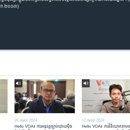
ីហា ​​២០១៣)
26 មេសា 2024
12 មេសា 2024
Hello VOA៖ ការអនុវត្ត​ច្បាប់​ដោយ​ម៉ឺង
Hello VOA៖ ការ​វិនិយោគ​តាម​ទម្