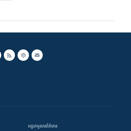
អក្ខរកម្មសារព័ត៌មាន