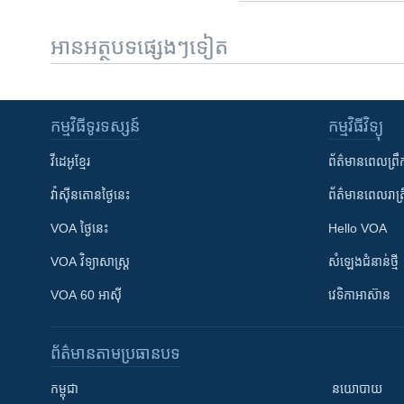
អានអត្ថបទផ្សេងៗទៀត
កម្មវិធី​ទូរទស្សន៍
កម្មវិធី​វិទ្យុ
វីដេអូ​ខ្មែរ
ព័ត៌មាន​ពេល​ព្រឹ
វ៉ាស៊ីនតោន​ថ្ងៃ​នេះ
ព័ត៌មាន​​ពេល​រាត្រ
VOA ថ្ងៃនេះ
Hello VOA
VOA ​វិទ្យាសាស្ត្រ
សំឡេង​ជំនាន់​ថ្មី
VOA 60 អាស៊ី
វេទិកា​អាស៊ាន
ព័ត៌មាន​តាមប្រធានបទ​
កម្ពុជា
នយោបាយ