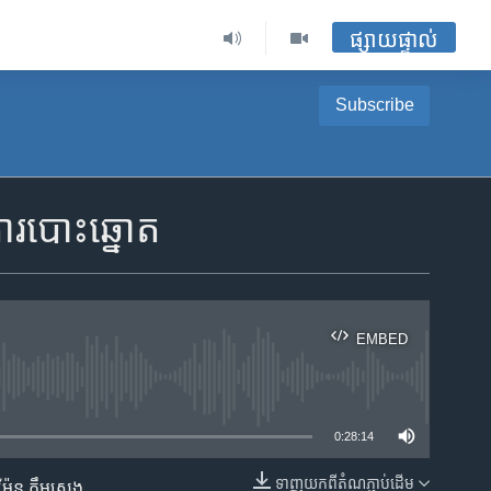
ផ្សាយផ្ទាល់
Subscribe
ការ​បោះឆ្នោត
EMBED
ble
0:28:14
ទាញ​យក​ពី​តំណភ្ជាប់​ដើម
​(ម៉ែន គឹមសេង,​