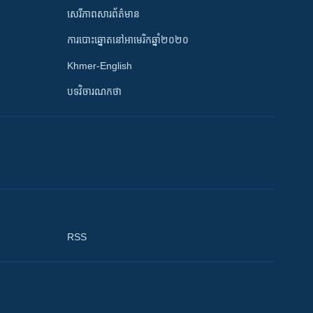
សេរីភាពសារព័ត៌មាន
ការបោះឆ្នោតនៅអាមេរិកឆ្នាំ២០២០
Khmer-English
បទវិចារណកថា
RSS