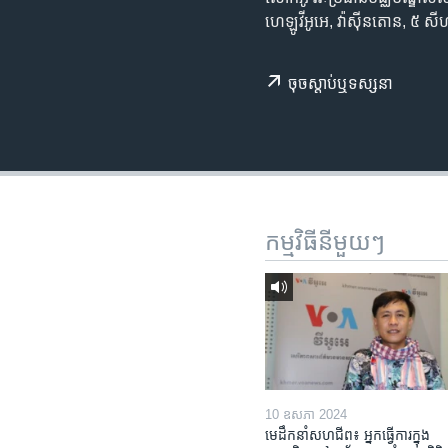
រចនា
ហេឡូវីអូអេ, ​វ៉ាស៊ីនតោន,​ ៥​ ស
សម្ព័ន្ធ​
រំលង​
និង​
ចុច​​ស្តាប់​ឬ​ទស្សនា
ចូល​
ទៅ​
កាន់​
ទំព័រ​
ស្វែង​
រក
កម្មវិធី​នីមួយៗ
10 ឧសភា 2024
មេដឹកនាំសហជីព៖ អ្នកធ្វើការក្នុង