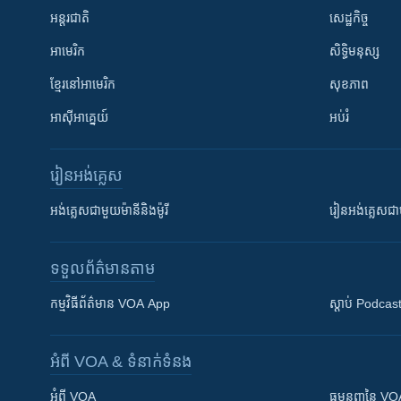
អន្តរជាតិ
សេដ្ឋកិច្ច
អាមេរិក
សិទ្ធិមនុស្ស
ខ្មែរ​នៅអាមេរិក
សុខភាព
អាស៊ីអាគ្នេយ៍
អប់រំ
រៀន​​អង់គ្លេស
អង់គ្លេស​ជាមួយ​ម៉ានី​និង​ម៉ូរី
រៀន​​​​​​អង់គ្លេ
ទទួល​ព័ត៌មាន​តាម
កម្មវិធី​ព័ត៌មាន VOA App
ស្តាប់ Podcas
អំពី​ VOA & ទំនាក់ទំនង
អំពី​ VOA
ធម្មនុញ្ញ​នៃ V