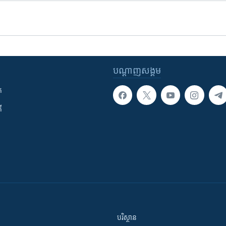
បណ្តាញ​សង្គម
ក
ី
បរិស្ថាន