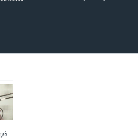
EMBED
រង់ ​