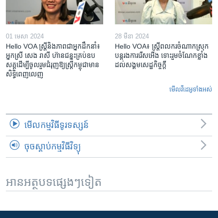
01 មេសា 2024
28 មីនា 2024
Hello VOA ស្ត្រីនិងភាពជាអ្នកដឹកនាំ៖
Hello VOA៖ ស្រ្តីពលករចំណាកស្រុក
អ្នកស្រី សេង រាសី ហ៊ានជន្នះគ្រប់ឧប
បន្តរងការរើសអើង ទោះរួមចំណែកខ្លាំង
សគ្គដើម្បីចូលរួមជំរុញឱ្យស្រ្តីកម្ពុជាមាន
ដល់សង្គមសេដ្ឋកិច្ចក្តី
សិទ្ធិពេញលេញ
មើល​វីដេអូ​ទាំង​អស់
មើល​កម្មវិធី​ទូរទស្សន៍
ចុចស្តាប់កម្មវិធីវិទ្យុ
អានអត្ថបទផ្សេងៗទៀត