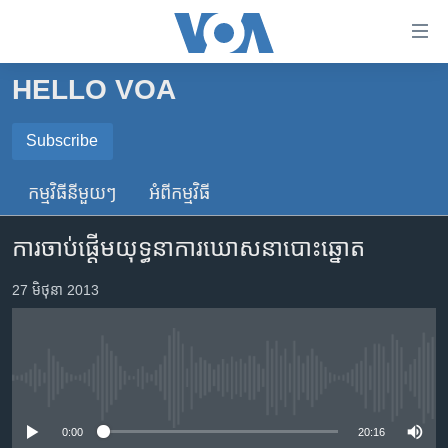
ភ្ជាប់​
ទៅ​
គេហទំព័រ​
HELLO VOA
កម្ពុជា
ទាក់ទង
រំលង​
អន្តរជាតិ
Subscribe
និង​
SUBSCRIBE
អាមេរិក
ចូល​
កម្មវិធី​នីមួយៗ
អំពី​កម្មវិធី​
ទៅ​​
ចិន
ទទួល​​​សេវា​​​ Podcast
ទំព័រ​
ការចាប់​ផ្តើម​យុទ្ធនា​ការឃោសនា​បោះឆ្នោត
ហេឡូវីអូអេ
ព័ត៌មាន​​
តែ​
កម្ពុជាច្នៃប្រតិដ្ឋ
27 មិថុនា 2013
ម្តង
ព្រឹត្តិការណ៍ព័ត៌មាន
រំលង​
និង​
ទូរទស្សន៍ / វីដេអូ​
ចូល​
No media source currently available
វិទ្យុ / ផតខាសថ៍
ទៅ​
ទំព័រ​
កម្មវិធីទាំងអស់
0:00
20:16