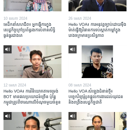
10 ឧសភា 2024
26 មេសា 2024
មេដឹកនាំសហជីព៖ អ្នកធ្វើការក្នុង
Hello VOA៖ ការអនុវត្ត​ច្បាប់​ដោយ​ម៉ឺង
សេដ្ឋកិច្ចក្រៅប្រព័ន្ធរងការបំពានសិទ្ធិ
ម៉ាត់​ធ្វើ​ឱ្យ​វិធានការ​ទប់ស្កាត់​កម្តៅ​ក្នុង​
ធ្ងន់ធ្ងរជាងគេ
រោងចក្រ​មាន​ប្រសិទ្ធភាព​​
12 មេសា 2024
08 មេសា 2024
Hello VOA៖ ការ​វិនិយោគ​តាម​ទម្រង់ ​
Hello VOA សំឡេង​ជំនាន់​ថ្មី៖
BOT​ មាន​ផល​ប្រយោជន៍​ច្រើន ប៉ុន្តែ​
បច្ចេកវិទ្យា​រ៉ូបូត​ផ្តល់​ការងារ​ដល់​យុវជន
កម្ពុជា​ត្រូវ​ពិចារណា​លើ​ចំណុច​មួយ​ចំនួន
និង​ពង្រឹង​​សេដ្ឋកិច្ច​ជាតិ​​​​​​