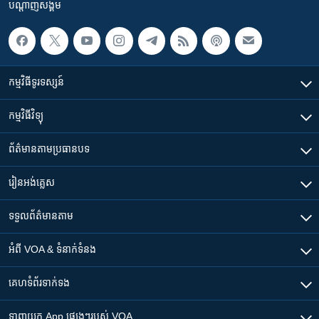
បណ្តាញ​សង្គម
កម្មវិធី​ទូរទស្សន៍
កម្មវិធី​វិទ្យុ
ព័ត៌មាន​តាមប្រធានបទ​
រៀន​​អង់គ្លេស
ទទួល​ព័ត៌មាន​តាម
អំពី​ VOA & ទំនាក់ទំនង
គេហទំព័រ​​ទាក់ទង
ទាញយក​ App ផ្សេងៗ​របស់​ VOA