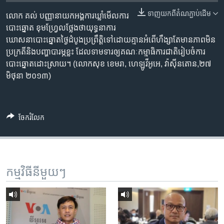
រចនា
សម្ព័ន្ធ​
ទាញ​យក​ពី​តំណភ្ជាប់​ដើម
លោក​ គល់ បញ្ញា​នាយក​អង្គការ​ឃ្លាំមើល​ការ​
Khmer English
រំលង​
បោះឆ្នោត ខុមហ្រ្វែល​ថ្លែង​ថា​យុទ្ធនាការ​
និង​
ឃោសនា​បោះឆ្នោត​ថ្ងៃ​ដំបូង​ប្រព្រឹត្តិ​ទៅ​ដោយ​គ្មាន​អំពើ​ហឹង្សា​តែ​មាន​ភាព​មិន​
បណ្តាញ​សង្គម
ចូល​
ប្រក្រតី​និង​បញ្ហា​បារម្ភ​ខ្លះ ដែល​ទាមទារ​ឲ្យ​គណៈ​កម្មាធិការ​ជាតិ​រៀបចំ​ការ​
ទៅ​
បោះឆ្នោត​ដោះស្រាយ។ (លោក​សុខ ខេមរា,​ ហេឡូវីអូអេ, ​វ៉ាស៊ីនតោន,​២៧​
កាន់​
មិថុនា ២០១៣)
ទំព័រ​
ភាសា
ស្វែង​
រក
ចែករំលែក
កម្មវិធី​នីមួយៗ