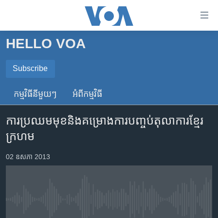
ភ្ជាប់​
ទៅ​
គេហទំព័រ​
HELLO VOA
កម្ពុជា
ទាក់ទង
រំលង​
អន្តរជាតិ
Subscribe
និង​
SUBSCRIBE
អាមេរិក
ចូល​
កម្មវិធី​នីមួយៗ
អំពី​កម្មវិធី​
ទៅ​​
ចិន
ទទួល​​​សេវា​​​ Podcast
ទំព័រ​
ការ​ប្រឈម​មុខ​និង​គម្រោង​ការ​បញ្ចប់​តុលាការ​ខ្មែរ
ហេឡូវីអូអេ
ព័ត៌មាន​​
ក្រហម
តែ​
កម្ពុជាច្នៃប្រតិដ្ឋ
ម្តង
ព្រឹត្តិការណ៍ព័ត៌មាន
02 ឧសភា 2013
រំលង​
និង​
ទូរទស្សន៍ / វីដេអូ​
ចូល​
វិទ្យុ / ផតខាសថ៍
ទៅ​
No media source currently available
ទំព័រ​
កម្មវិធីទាំងអស់