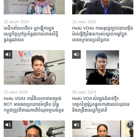
10 ឧសភា 2024
26 មេសា 2024
មេដឹកនាំសហជីព៖ អ្នកធ្វើការក្នុង
Hello VOA៖ ការអនុវត្ត​ច្បាប់​ដោយ​ម៉ឺង
សេដ្ឋកិច្ចក្រៅប្រព័ន្ធរងការបំពានសិទ្ធិ
ម៉ាត់​ធ្វើ​ឱ្យ​វិធានការ​ទប់ស្កាត់​កម្តៅ​ក្នុង​
ធ្ងន់ធ្ងរជាងគេ
រោងចក្រ​មាន​ប្រសិទ្ធភាព​​
12 មេសា 2024
08 មេសា 2024
Hello VOA៖ ការ​វិនិយោគ​តាម​ទម្រង់ ​
Hello VOA សំឡេង​ជំនាន់​ថ្មី៖
BOT​ មាន​ផល​ប្រយោជន៍​ច្រើន ប៉ុន្តែ​
បច្ចេកវិទ្យា​រ៉ូបូត​ផ្តល់​ការងារ​ដល់​យុវជន
កម្ពុជា​ត្រូវ​ពិចារណា​លើ​ចំណុច​មួយ​ចំនួន
និង​ពង្រឹង​​សេដ្ឋកិច្ច​ជាតិ​​​​​​