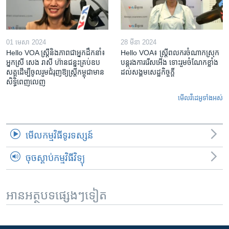
01 មេសា 2024
28 មីនា 2024
Hello VOA ស្ត្រីនិងភាពជាអ្នកដឹកនាំ៖
Hello VOA៖ ស្រ្តីពលករចំណាកស្រុក
អ្នកស្រី សេង រាសី ហ៊ានជន្នះគ្រប់ឧប
បន្តរងការរើសអើង ទោះរួមចំណែកខ្លាំង
សគ្គដើម្បីចូលរួមជំរុញឱ្យស្រ្តីកម្ពុជាមាន
ដល់សង្គមសេដ្ឋកិច្ចក្តី
សិទ្ធិពេញលេញ
មើល​វីដេអូ​ទាំង​អស់
មើល​កម្មវិធី​ទូរទស្សន៍
ចុចស្តាប់កម្មវិធីវិទ្យុ
អានអត្ថបទផ្សេងៗទៀត