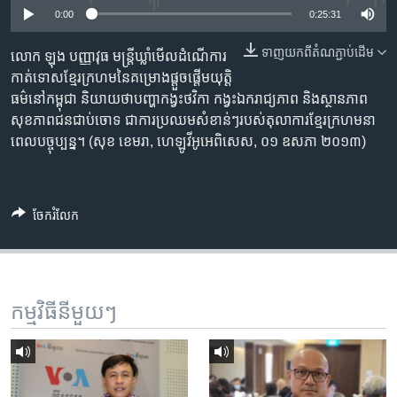
រចនា
0:00
0:25:31
សម្ព័ន្ធ​
Khmer English
រំលង​
ទាញ​យក​ពី​តំណភ្ជាប់​ដើម
លោក ឡុង បញ្ញាវុធ មន្ត្រី​ឃ្លាំមើល​ដំណើការ​
និង​
កាត់ទោស​ខ្មែរក្រហម​នៃ​គម្រោង​ផ្តួចផ្តើម​យុត្តិ
បណ្តាញ​សង្គម
ចូល​
ធម៌​នៅ​កម្ពុជា​ និយាយ​ថា​បញ្ហា​កង្វះ​ថវិកា កង្វះ​ឯករាជ្យភាព​ និង​ស្ថានភាព​
ទៅ​
សុខភាព​ជន​ជាប់ចោទ ជា​ការ​ប្រឈម​សំខាន់ៗ​របស់​តុលាការ​ខ្មែរ​ក្រហម​នា​
កាន់​
ពេល​បច្ចុប្បន្ន។​ (សុខ ខេមរា, ហេឡូវីអូអេ​ពិសេស, ០១ ឧសភា ២០១៣)
ទំព័រ​
ភាសា
ស្វែង​
រក
ចែករំលែក
កម្មវិធី​នីមួយៗ