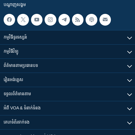
បណ្តាញ​សង្គម
កម្មវិធី​ទូរទស្សន៍
កម្មវិធី​វិទ្យុ
ព័ត៌មាន​តាមប្រធានបទ​
រៀន​​អង់គ្លេស
ទទួល​ព័ត៌មាន​តាម
អំពី​ VOA & ទំនាក់ទំនង
គេហទំព័រ​​ទាក់ទង