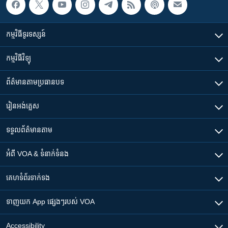
កម្មវិធី​ទូរទស្សន៍
កម្មវិធី​វិទ្យុ
ព័ត៌មាន​តាមប្រធានបទ​
រៀន​​អង់គ្លេស
ទទួល​ព័ត៌មាន​តាម
អំពី​ VOA & ទំនាក់ទំនង
គេហទំព័រ​​ទាក់ទង
ទាញយក​ App ផ្សេងៗ​របស់​ VOA
Accessibility