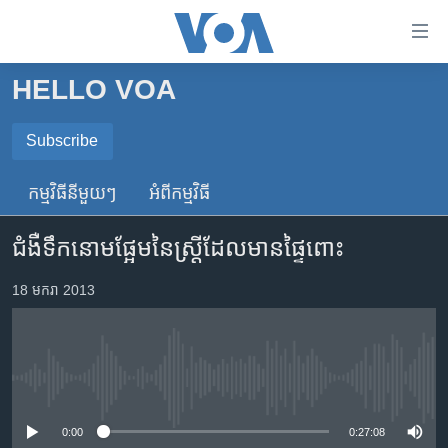
ភ្ជាប់​
ទៅ​
គេហទំព័រ​
HELLO VOA
កម្ពុជា
ទាក់ទង
រំលង​
អន្តរជាតិ
Subscribe
និង​
SUBSCRIBE
អាមេរិក
ចូល​
កម្មវិធី​នីមួយៗ
អំពី​កម្មវិធី​
ទៅ​​
ចិន
ទទួល​​​សេវា​​​ Podcast
ទំព័រ​
ជំងឺ​ទឹក​នោម​ផ្អែម​នៃ​ស្ត្រី​ដែល​មាន​ផ្ទៃពោះ
ហេឡូវីអូអេ
ព័ត៌មាន​​
តែ​
កម្ពុជាច្នៃប្រតិដ្ឋ
18 មករា 2013
ម្តង
ព្រឹត្តិការណ៍ព័ត៌មាន
រំលង​
និង​
ទូរទស្សន៍ / វីដេអូ​
ចូល​
No media source currently available
វិទ្យុ / ផតខាសថ៍
ទៅ​
ទំព័រ​
កម្មវិធីទាំងអស់
0:00
0:27:08