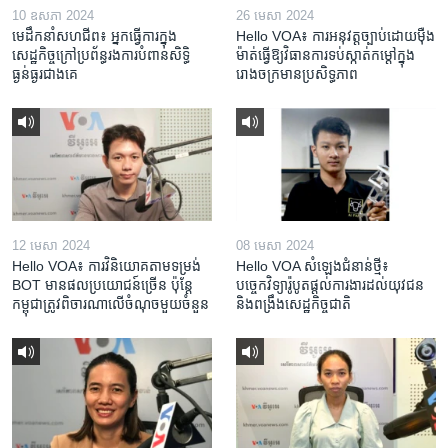
10 ឧសភា 2024
26 មេសា 2024
មេដឹកនាំសហជីព៖ អ្នកធ្វើការក្នុង
Hello VOA៖ ការអនុវត្ត​ច្បាប់​ដោយ​ម៉ឺង
សេដ្ឋកិច្ចក្រៅប្រព័ន្ធរងការបំពានសិទ្ធិ
ម៉ាត់​ធ្វើ​ឱ្យ​វិធានការ​ទប់ស្កាត់​កម្តៅ​ក្នុង​
ធ្ងន់ធ្ងរជាងគេ
រោងចក្រ​មាន​ប្រសិទ្ធភាព​​
12 មេសា 2024
08 មេសា 2024
Hello VOA៖ ការ​វិនិយោគ​តាម​ទម្រង់ ​
Hello VOA សំឡេង​ជំនាន់​ថ្មី៖
BOT​ មាន​ផល​ប្រយោជន៍​ច្រើន ប៉ុន្តែ​
បច្ចេកវិទ្យា​រ៉ូបូត​ផ្តល់​ការងារ​ដល់​យុវជន
កម្ពុជា​ត្រូវ​ពិចារណា​លើ​ចំណុច​មួយ​ចំនួន
និង​ពង្រឹង​​សេដ្ឋកិច្ច​ជាតិ​​​​​​