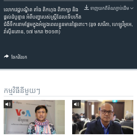
រចនា
សម្ព័ន្ធ​
ទាញ​យក​ពី​តំណភ្ជាប់​ដើម
លោក​វេជ្ជ​បណ្ឌិត តាំង តិកហុង ពិភាក្សា​ និង​
Khmer English
រំលង​
ផ្តល់​ដំបូន្មាន​ អំពី​បញ្ហា​របស់​ស្ត្រី​ដែល​ទើប​កើត​
និង​
ជំងឺ​ទឹកនោម​ផ្អែម​ក្នុង​អំឡុង​ពេល​ខ្លួន​មាន​ផ្ទៃ​ពោះ។ (នុច សារីតា, ហេឡូវីអូអេ,
បណ្តាញ​សង្គម
ចូល​
វ៉ាស៊ីនតោន, ១៧ មករា ២០១៣)
ទៅ​
កាន់​
ទំព័រ​
ភាសា
ចែករំលែក
ស្វែង​
រក
កម្មវិធី​នីមួយៗ