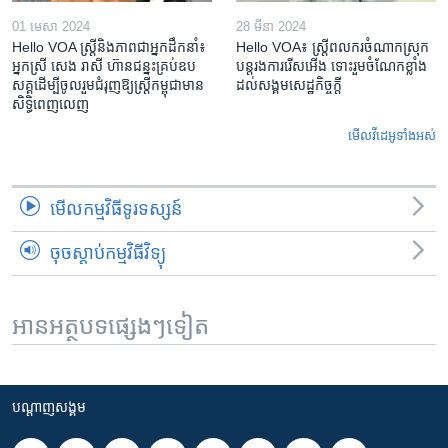
01 មេសា 2024
28 មីនា 2024
Hello VOA ស្ត្រីនិងភាពជាអ្នកដឹកនាំ៖
Hello VOA៖ ស្រ្តីពលករចំណាកស្រុក
អ្នកស្រី សេង រាសី ហ៊ានជន្នះគ្រប់ឧប
បន្តរងការរើសអើង ទោះរួមចំណែកខ្លាំង
សគ្គដើម្បីចូលរួមជំរុញឱ្យស្រ្តីកម្ពុជាមាន
ដល់សង្គមសេដ្ឋកិច្ចក្តី
សិទ្ធិពេញលេញ
មើល​វីដេអូ​ទាំង​អស់
មើល​កម្មវិធី​ទូរទស្សន៍
ចុចស្តាប់កម្មវិធីវិទ្យុ
អានអត្ថបទផ្សេងៗទៀត
បណ្តាញ​សង្គម