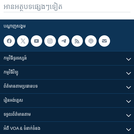
អានអត្ថបទផ្សេងៗទៀត
បណ្តាញ​សង្គម
កម្មវិធី​ទូរទស្សន៍
កម្មវិធី​វិទ្យុ
ព័ត៌មាន​តាមប្រធានបទ​
រៀន​​អង់គ្លេស
ទទួល​ព័ត៌មាន​តាម
អំពី​ VOA & ទំនាក់ទំនង