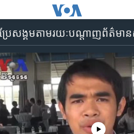
ប្រែ​សង្គម​តាមរយៈ​បណ្តាញ​ព័ត៌មា
No media source currently availa