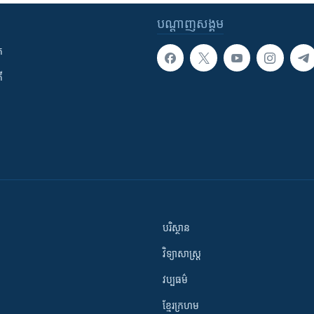
បណ្តាញ​សង្គម
ក
ី
បរិស្ថាន
វិទ្យាសាស្រ្ត
វប្បធម៌
ខ្មែរក្រហម