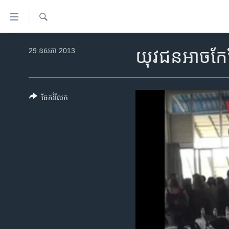
ភ្ជាប់​
ទៅ​
គេហទំព័រ​
ស្វែង​
កម្ពុជា
រក
29 ឧសភា 2013
យុវជន​អាច​កែ
ទាក់ទង
អន្តរជាតិ
រំលង​
និង​
អាមេរិក
ចូល​
ចែករំលែក
ចិន
ទៅ​​
ទំព័រ​
ហេឡូវីអូអេ
ព័ត៌មាន​​
កម្ពុជាច្នៃប្រតិដ្ឋ
តែ​
ម្តង
ព្រឹត្តិការណ៍ព័ត៌មាន
រំលង​
ទូរទស្សន៍ / វីដេអូ​
និង​
ចូល​
វិទ្យុ / ផតខាសថ៍
ទៅ​
កម្មវិធីទាំងអស់
ទំព័រ​