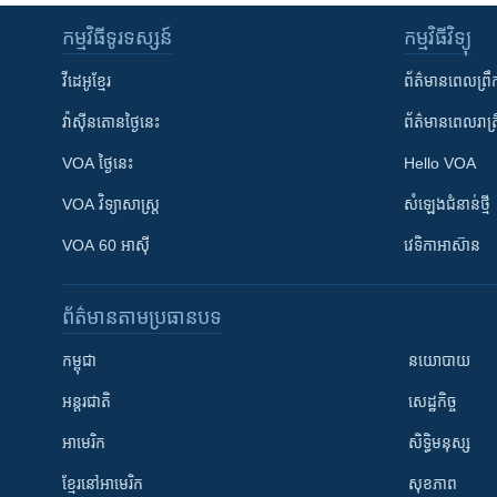
កម្មវិធី​ទូរទស្សន៍
កម្មវិធី​វិទ្យុ
វីដេអូ​ខ្មែរ
ព័ត៌មាន​ពេល​ព្រឹ
វ៉ាស៊ីនតោន​ថ្ងៃ​នេះ
ព័ត៌មាន​​ពេល​រាត្រ
VOA ថ្ងៃនេះ
Hello VOA
VOA ​វិទ្យាសាស្ត្រ
សំឡេង​ជំនាន់​ថ្មី
VOA 60 អាស៊ី
វេទិកា​អាស៊ាន
ព័ត៌មាន​តាមប្រធានបទ​
កម្ពុជា
នយោបាយ
អន្តរជាតិ
សេដ្ឋកិច្ច
អាមេរិក
សិទ្ធិមនុស្ស
ខ្មែរ​នៅអាមេរិក
សុខភាព