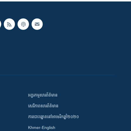
អក្ខរកម្មសារព័ត៌មាន
សេរីភាពសារព័ត៌មាន
ការបោះឆ្នោតនៅអាមេរិកឆ្នាំ២០២០
Khmer-English