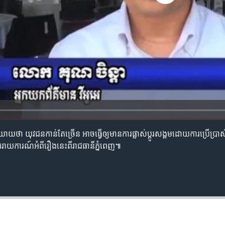
ិយាយ​ថា​ យុវជន​កាន់តែ​ច្រើន​ អាច​ធ្វើ​ឲ្យ​មាន​ការ​ផ្លាស់ប្តូរ​សង្គម​ដោយ​ការ​ប្រើប្រាស់​ប្
េ​រាយ​ការណ៍​អំពី​រឿង​នេះ​ពី​រាជធានី​ភ្នំពេញ៕