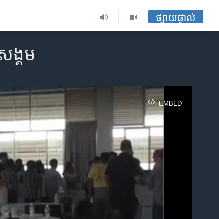
ផ្សាយផ្ទាល់
នសង្គម
EMBED
ble