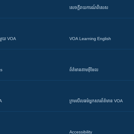
សេចក្តីរាយការណ៍ពិសេស
ស​​ជាមួយ VOA
VOA Learning English
ts
ព័ត៌មាន​តាម​អ៊ីមែល
OA
ក្រម​​​សីលធម៌​​​អ្នក​​​សារព័ត៌មាន VOA
Accessibility