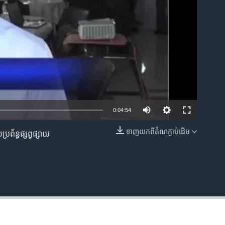
0:04:54
ទាញ​យក​ពី​តំណភ្ជាប់​ដើម
រព័ន្ធ​ផ្សព្វ​ផ្សាយ​
EMBED