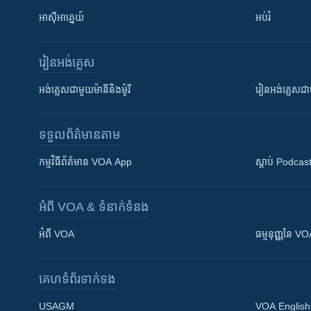
អាស៊ីអាគ្នេយ៍
អប់រំ
រៀន​​អង់គ្លេស
អង់គ្លេស​ជាមួយ​ម៉ានី​និង​ម៉ូរី
រៀន​​​​​​អង់គ្លេ
ទទួល​ព័ត៌មាន​តាម
កម្មវិធី​ព័ត៌មាន VOA App
ស្តាប់ Podcas
អំពី​ VOA & ទំនាក់ទំនង
អំពី​ VOA
ធម្មនុញ្ញ​នៃ V
គេហទំព័រ​​ទាក់ទង
USAGM
VOA English