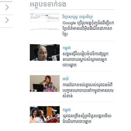
អត្ថបទ​ទាក់ទង
វិទ្យាសាស្ត្រ បច្ចេកវិទ្យា
Google ប្រើ​រូបមន្ត​កុំព្យូទ័រ​ដើម្បី​បក
ប្រែ​ព័ត៌មាន​លើ​អ៊ីនធឺណិត​ជា​ភាសា​
ខ្មែរ
កម្ពុជា
សង្គម​ស៊ីវិល​រៀបចំ​វេទិការ​ឱ្យ​អ្នក​
នយោបាយ​ស្តាប់​សំណូម​ពរ​អ្នក​
បោះឆ្នោត
អប់រំ
ការ​​ជជែក​​តទល់​​គ្នា​​របស់​​យុវជន​​អំពី​​
បញ្ហា​​នយោបាយ​​នៅ​​កម្ពុជា​​មាន​​សារៈ​
សំខាន់
កម្ពុជា
យុវជន​ច្រើន​ស្ម័គ្រ​ចិត្ត​សង្កេត​មើល
ដំណើរ​ការ​បោះឆ្នោត