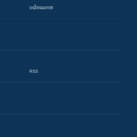
បទវិចារណកថា
RSS