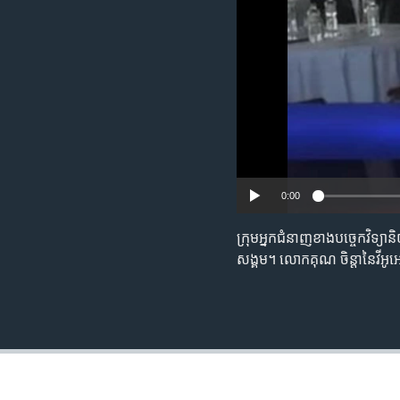
រចនា
សម្ព័ន្ធ​
រំលង​
និង​
ចូល​
ទៅ​
កាន់​
ទំព័រ​
ស្វែង​
រក
0:00
ក្រុម​អ្នក​ជំនាញ​ខាង​បច្ចេក​វិទ្យា​ន
សង្គម។​ លោក​​គុណ ចិន្តា​នៃ​វីអូអ