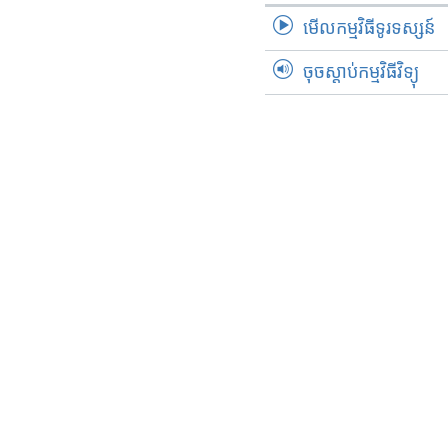
មើល​កម្មវិធី​ទូរទស្សន៍
ចុចស្តាប់កម្មវិធីវិទ្យុ