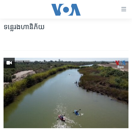
ភ្ជាប់​
ទៅ​
គេហទំព័រ​
ទន្លេរងហានិភ័យ
កម្ពុជា
ទាក់ទង
រំលង​
អន្តរជាតិ
និង​
អាមេរិក
ចូល​
ទៅ​​
ចិន
ទំព័រ​
ហេឡូវីអូអេ
ព័ត៌មាន​​
តែ​
កម្ពុជាច្នៃប្រតិដ្ឋ
ម្តង
ព្រឹត្តិការណ៍ព័ត៌មាន
រំលង​
និង​
ទូរទស្សន៍ / វីដេអូ​
ចូល​
វិទ្យុ / ផតខាសថ៍
ទៅ​
ទំព័រ​
កម្មវិធីទាំងអស់