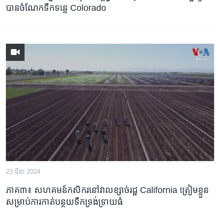
បាន​ចំណែក​ទឹក​ទន្លេ Colorado
23 មីនា 2024
ភាគ៣៖ សហគមន៍​កសិករ​នៅ​វាលខ្សាច់​រដ្ឋ California ត្រៀមខ្លួន​
សម្រាប់​ការ​កាត់​បន្ថយ​ទឹក​ទ្រង់ទ្រាយ​ធំ