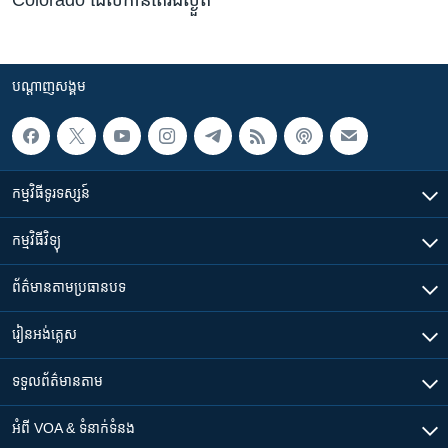
បណ្តាញ​សង្គម
កម្មវិធី​ទូរទស្សន៍
កម្មវិធី​វិទ្យុ
ព័ត៌មាន​តាមប្រធានបទ​
រៀន​​អង់គ្លេស
ទទួល​ព័ត៌មាន​តាម
អំពី​ VOA & ទំនាក់ទំនង