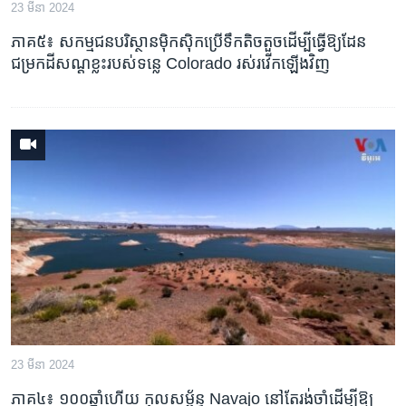
រចនា
23 មីនា 2024
សម្ព័ន្ធ​
Khmer English
ភាគ៥៖ សកម្មជន​បរិស្ថាន​ម៉ិកស៊ិក​ប្រើ​ទឹក​តិចតួច​ដើម្បី​ធ្វើ​ឱ្យ​ដែន​
រំលង​
ជម្រក​ដី​សណ្ដ​ខ្លះ​របស់​ទន្លេ Colorado រស់រវើក​ឡើងវិញ
និង​
បណ្តាញ​សង្គម
ចូល​
ទៅ​
កាន់​
ទំព័រ​
ភាសា
ស្វែង​
រក
23 មីនា 2024
ភាគ៤៖ ១០០ឆ្នាំ​ហើយ កុលសម្ព័ន្ធ Navajo នៅតែ​រង់ចាំ​ដើម្បី​ឱ្យ​