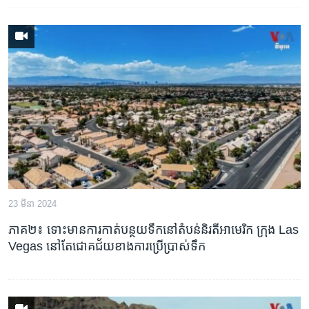
23 មីនា 2024
ភាគ២៖ ទោះ​មាន​ការ​កាត់​បន្ថយ​ទឹក​នៅ​តំបន់​និរតី​អាមេរិក ក្រុង Las
Vegas នៅតែ​ជោគជ័យ​ខាង​ការ​ប្រើប្រាស់​ទឹក