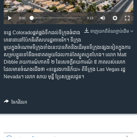
រចនា
សម្ព័ន្ធ​
Khmer English
រំលង​
0:00
3:19
និង​
បណ្តាញ​សង្គម
ចូល​
ទាញ​យក​ពី​តំណភ្ជាប់​ដើម
ទន្លេ Coloradoផ្គត់ផ្គង់​ទឹក​ដល់​ទីក្រុង​ធំ​ជាង​
ទៅ​
គេ​នានា​នៅ​ប៉ែក​និរតី​សហរដ្ឋ​អាមេរិក។ ទីក្រុង​
កាន់​
មួយ​ក្នុង​ចំណោម​ទីក្រុង​ទាំង​នេះ​បាន​គិត​និង​ដើរ​មុន​ទីក្រុង​ផ្សេង​ទៀត​ក្នុង​ការ​
ទំព័រ​
សម្រប​ខ្លួន​ទៅ​នឹង​អនាគត​មួយ​ដែល​កាន់តែ​ស្ងួត​ហួតហែង។ លោក Matt
ភាសា
ស្វែង​
Dibble រាយការណ៍​ភាគទី ២ នៃ​សេចក្តី​រាយការណ៍ ៥ ភាគ​របស់​លោក​
រក
ដែល​មាន​ចំណងជើង​ថា «ទន្លេ​រង​ហានិភ័យ» ពី​ទីក្រុង Las Vegas រដ្ឋ
Nevada។ លោក សាយ មុន្នី​​ ប្រែ​សម្រួល​ជូន។
ចែករំលែក