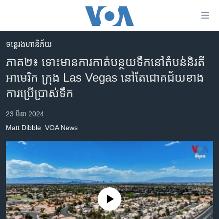
ភ្ជាប់​
ទៅ​
គេហទំព័រ​
ទន្លេរងហានិភ័យ
កម្ពុជា
ទាក់ទង
ភាគ២៖ ទោះ​មាន​ការ​កាត់​បន្ថយ​ទឹក​នៅ​តំបន់​និរតី​
រំលង​
អន្តរជាតិ
អាមេរិក ក្រុង Las Vegas នៅតែ​ជោគជ័យ​ខាង​
និង​
អាមេរិក
ការ​ប្រើប្រាស់​ទឹក
ចូល​
ទៅ​​
ចិន
23 មីនា 2024
ទំព័រ​
ហេឡូវីអូអេ
ព័ត៌មាន​​
Matt Dibble
VOA News
តែ​
កម្ពុជាច្នៃប្រតិដ្ឋ
ម្តង
ព្រឹត្តិការណ៍ព័ត៌មាន
រំលង​
និង​
ទូរទស្សន៍ / វីដេអូ​
ចូល​
វិទ្យុ / ផតខាសថ៍
ទៅ​
No media source currently available
ទំព័រ​
កម្មវិធីទាំងអស់