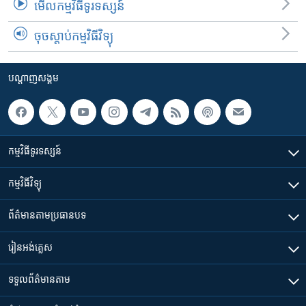
មើល​កម្មវិធី​ទូរទស្សន៍
ចុចស្តាប់កម្មវិធីវិទ្យុ
បណ្តាញ​សង្គម
កម្មវិធី​ទូរទស្សន៍
កម្មវិធី​វិទ្យុ
ព័ត៌មាន​តាមប្រធានបទ​
រៀន​​អង់គ្លេស
ទទួល​ព័ត៌មាន​តាម