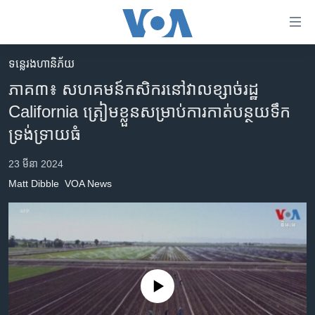
ភ្ជាប់​
ទៅ​
គេហទំព័រ​
ទន្លេរងហានិភ័យ
កម្ពុជា
ទាក់ទង
ភាគ៣៖ សហគមន៍​កសិករ​នៅ​វាលខ្សាច់​រដ្ឋ
រំលង​
អន្តរជាតិ
California ត្រៀមខ្លួន​សម្រាប់​ការ​កាត់​បន្ថយ​ទឹក​
និង​
អាមេរិក
ទ្រង់ទ្រាយ​ធំ
ចូល​
ទៅ​​
ចិន
23 មីនា 2024
ទំព័រ​
ហេឡូវីអូអេ
ព័ត៌មាន​​
Matt Dibble
VOA News
តែ​
កម្ពុជាច្នៃប្រតិដ្ឋ
ម្តង
ព្រឹត្តិការណ៍ព័ត៌មាន
រំលង​
និង​
ទូរទស្សន៍ / វីដេអូ​
ចូល​
វិទ្យុ / ផតខាសថ៍
ទៅ​
No media source currently available
ទំព័រ​
កម្មវិធីទាំងអស់