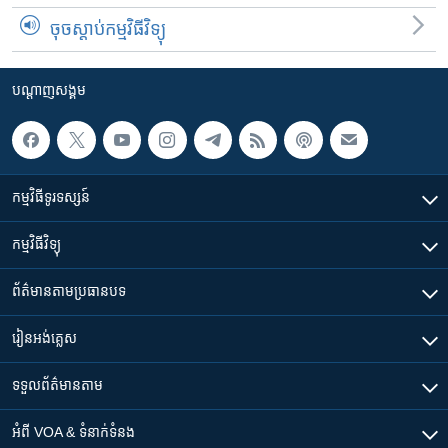
ចុចស្តាប់កម្មវិធីវិទ្យុ
បណ្តាញ​សង្គម
កម្មវិធី​ទូរទស្សន៍
កម្មវិធី​វិទ្យុ
ព័ត៌មាន​តាមប្រធានបទ​
រៀន​​អង់គ្លេស
ទទួល​ព័ត៌មាន​តាម
អំពី​ VOA & ទំនាក់ទំនង