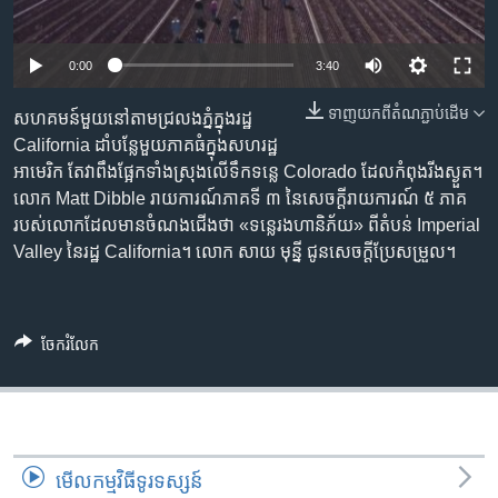
រចនា
សម្ព័ន្ធ​
Khmer English
រំលង​
0:00
3:40
និង​
បណ្តាញ​សង្គម
ចូល​
ទាញ​យក​ពី​តំណភ្ជាប់​ដើម
សហគមន៍​មួយ​នៅ​តាម​ជ្រលង​ភ្នំ​ក្នុង​រដ្ឋ
ទៅ​
California ដាំ​បន្លែ​មួយ​ភាគ​ធំ​ក្នុង​សហរដ្ឋ​
កាន់​
អាមេរិក តែ​វា​ពឹងផ្អែក​ទាំងស្រុង​លើ​ទឹក​ទន្លេ Colorado ដែល​កំពុង​រីងស្ងួត។
ទំព័រ​
លោក Matt Dibble រាយការណ៍​ភាគ​ទី ៣ នៃ​សេចក្តី​រាយការណ៍ ៥ ភាគ​
ភាសា
ស្វែង​
របស់​លោក​ដែល​មាន​ចំណងជើង​ថា «ទន្លេ​រង​ហានិភ័យ» ពី​តំបន់ ​Imperial
រក
Valley នៃ​រដ្ឋ California។ លោក សាយ មុន្នី ជូន​សេចក្ដី​ប្រែ​សម្រួល។
ចែករំលែក
មើល​កម្មវិធី​ទូរទស្សន៍