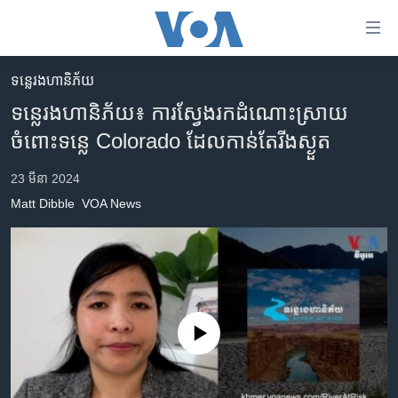
ភ្ជាប់​
ទៅ​
គេហទំព័រ​
ទន្លេរងហានិភ័យ
កម្ពុជា
ទាក់ទង
ទន្លេ​រង​ហានិភ័យ៖​ ការ​ស្វែង​រក​ដំណោះស្រាយ​
រំលង​
អន្តរជាតិ
ចំពោះ​ទន្លេ​ Colorado​ ដែល​កាន់​តែ​រីងស្ងួត
និង​
អាមេរិក
ចូល​
23 មីនា 2024
ទៅ​​
ចិន
Matt Dibble
VOA News
ទំព័រ​
ហេឡូវីអូអេ
ព័ត៌មាន​​
តែ​
កម្ពុជាច្នៃប្រតិដ្ឋ
ម្តង
ព្រឹត្តិការណ៍ព័ត៌មាន
រំលង​
និង​
ទូរទស្សន៍ / វីដេអូ​
No media source currently available
ចូល​
វិទ្យុ / ផតខាសថ៍
ទៅ​
ទំព័រ​
កម្មវិធីទាំងអស់