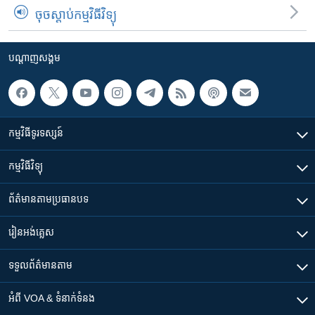
ចុចស្តាប់កម្មវិធីវិទ្យុ
បណ្តាញ​សង្គម
កម្មវិធី​ទូរទស្សន៍
កម្មវិធី​វិទ្យុ
ព័ត៌មាន​តាមប្រធានបទ​
រៀន​​អង់គ្លេស
ទទួល​ព័ត៌មាន​តាម
អំពី​ VOA & ទំនាក់ទំនង