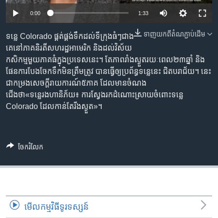
រចនា
សម្ព័ន្ធ​
0:00
1:33
Khmer English
រំលង​
ទាញ​យក​ពី​តំណភ្ជាប់​ដើម
ទន្លេ Colorado ផ្គត់ផ្គង់​ទឹក​ដល់​ទីក្រុង​ធំៗ​ជាង​
និង​
បណ្តាញ​សង្គម
គេនៅ​ភាគ​និរតី​សហរដ្ឋ​អាមេរិក​ និង​ដល់​វិស័យ​
ចូល​
កសិកម្ម​មួយ​ភាគ​ធំ​ក្នុង​ប្រទេស​នេះ។ តែ​ភាព​រាំងស្ងួត​រយៈ​ពេល​២៣​ឆ្នាំ​ និង​
ទៅ​
ផែន​ការ​បែងចែក​ទឹក​មិន​ត្រឹមត្រូវ បាន​ធ្វើ​ឲ្យ​ប្រព័ន្ធ​ទន្លេ​នេះ ជិត​បរាជ័យ។ នេះ
កាន់​
ជាកម្រងសេចក្តីរាយការណ៍៥ភាគ ដែលមានចំណង
ទំព័រ​
ភាសា
ជើងថា«ទន្លេរងហានិភ័យ៖ ការស្វែងរកដំណោះស្រាយចំពោះទន្លេ
ស្វែង​
Colorado ដែលកាន់តែរីងស្ងួត»។
រក
ចែករំលែក
មើល​កម្មវិធី​ទូរទស្សន៍