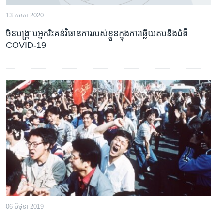
13 មេសា 2020
ចិន​បង្ក្រាប​អ្នករិះគន់​​វិធានការ​របស់​ខ្លួន​ក្នុងការ​​ឆ្លើយតប​នឹង​ជំងឺ​
COVID-19
06 មិថុនា 2019