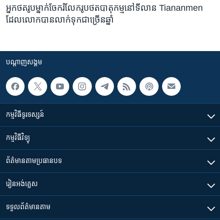
អ្នក​ថត​រូប​ម្នាក់​ចែក​រំលែក​រូបថត​បាតុកម្ម​នៅ​ទីលាន Tiananmen
ដែល​លោក​បាន​លាក់​ទុក​ជាច្រើន​ឆ្នាំ
បណ្តាញ​សង្គម
កម្មវិធី​ទូរទស្សន៍
កម្មវិធី​វិទ្យុ
ព័ត៌មាន​តាមប្រធានបទ​
រៀន​​អង់គ្លេស
ទទួល​ព័ត៌មាន​តាម