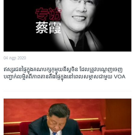
រចនា
សម្ព័ន្ធ​
Khmer English
រំលង​
និង​
បណ្តាញ​សង្គម
ចូល​
ទៅ​
កាន់​
ទំព័រ​
ភាសា
04 កញ្ញា 2020
ស្វែង​
រក
ឥស្សរជនផ្ទៃ​ក្នុង​​​គណបក្ស​កុម្មុយនីស្ត​ចិន​ ដែល​ត្រូវ​បណ្តេញ​ចេញ ​
បញ្ជាក់​លម្អិត​ពី​ភាព​តានតឹង​ផ្ទៃ​ក្នុង​នៅ​ពេល​សម្ភាស​ជាមួយ​ VOA​