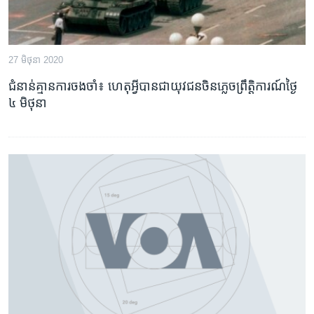
27 មិថុនា 2020
ជំនាន់​គ្មាន​ការ​ចងចាំ៖ ហេតុអ្វី​បាន​ជា​យុវជន​ចិន​ភ្លេច​ព្រឹត្តិការណ៍​ថ្ងៃ
៤ មិថុនា