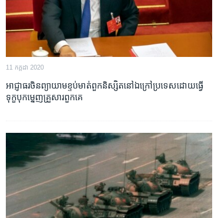
11 កក្កដា 2020
អាជ្ញាធរ​ចិន​ព្យាយាម​ខ្ទប់​មាត់​ពួក​និស្សិត​នៅ​ឯ​ក្រៅ​ប្រទេស​ដោយ​ធ្វើ​
ទុក្ខ​បុក​ម្នេញ​គ្រួសារ​ពួក​គេ