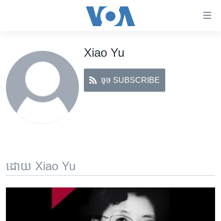
ភ្ជាប់​
ទៅ​
គេហទំព័រ​
Xiao Yu
កម្ពុជា
ទាក់ទង
រំលង​
អន្តរជាតិ
និង​
ចុច SUBSCRIBE
អាមេរិក
ចូល​
ទៅ​​
ចិន
ទំព័រ​
ហេឡូវីអូអេ
ព័ត៌មាន​​
តែ​
កម្ពុជាច្នៃប្រតិដ្ឋ
ម្តង
ព្រឹត្តិការណ៍ព័ត៌មាន
រំលង​
ដោយ Xiao Yu
និង​
ទូរទស្សន៍ / វីដេអូ​
ចូល​
វិទ្យុ / ផតខាសថ៍
ទៅ​
ទំព័រ​
កម្មវិធីទាំងអស់