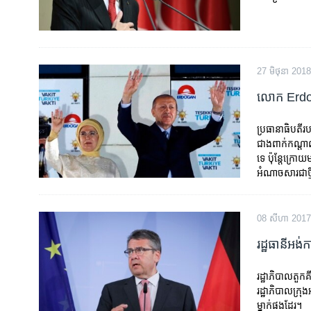
27 មិថុនា 2018
លោក Erdogan
ប្រធានាធិបតី​រ
ជាង​ពាក់​កណ្តាល
ទេ​ ប៉ុន្តែ​ក្រ
អំណាច​សារ​ជា​ថ្
08 សីហា 2017
រដ្ឋធានី​អង់ក
រដ្ឋាភិបាល​តួកគ
រដ្ឋាភិបាល​ក្រុង
ម្នាក់​ផង​ដែរ។