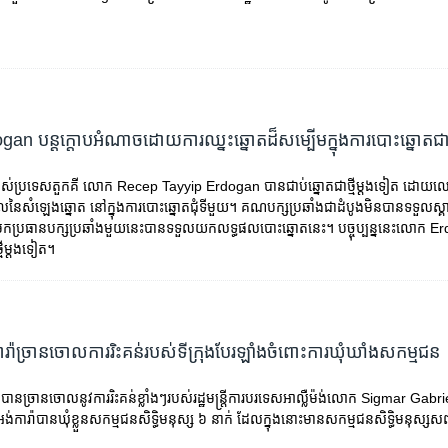
 បន្ត​ក្តោប​អំណាច​ដោយ​ការ​ឈ្នះ​ឆ្នោត​ដ៏​សម្បើម​ក្នុង​ការ​បោះ​ឆ្នោត​ជា
បស់​ប្រទេស​តួកគី លោក Recep Tayyip Erdogan បាន​ជាប់​ឆ្នោត​​ជា​ថ្មី​ម្តង​ទៀត​ ដោយ​លោ
​នៃ​សំឡេង​ឆ្នោត​ នៅ​ក្នុង​ការ​បោះឆ្នោត​ជុំ​ទី​មួយ។ គណបក្ស​ប្រឆាំង​ជា​ដំបូង​មិន​បាន​ទទួល​ស្
ោយ​មក​ប្រធាន​បក្ស​ប្រឆាំង​មួយ​នេះ​បាន​ទទួល​យក​លទ្ធផល​បោះឆ្នោត​នេះ។ បច្ចុប្បន្ន​នេះ​លោក E
មី​ម្តង​ទៀត។
ារ៉ាច្រាន​ចោល​ការ​រិះ​គន់​របស់​ទីក្រុង​បែរឡាំង​ចំពោះ​ការ​ឃុំ​ឃាំង​សកម្ម​ជន
ី​បាន​ច្រាន​ចោល​នូវ​ការ​រិះគន់​ខ្លាំងៗ​របស់​រដ្ឋមន្ត្រី​ការបរទេស​អាល្លឺម៉ង់​លោក Sigmar Gabr
​អង់ការ៉ា​បាន​ឃុំ​ខ្លួន​សកម្មជន​សិទ្ធិមនុស្ស ៦ នាក់ ដែល​ក្នុង​នោះ​មាន​សកម្មជន​សិទ្ធិ​មនុស្ស​សញ្ជា