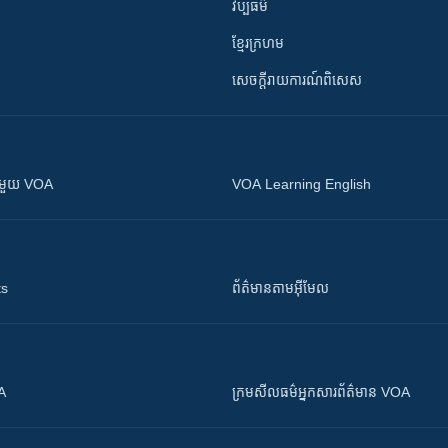
វប្បធម៌
ខ្មែរក្រហម
សេចក្តីរាយការណ៍ពិសេស
ស​​ជាមួយ VOA
VOA Learning English
ts
ព័ត៌មាន​តាម​អ៊ីមែល
OA
ក្រម​​​សីលធម៌​​​អ្នក​​​សារព័ត៌មាន VOA