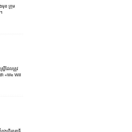
មុខ ក្រុម​
យ។
តី​ដែល​ត្រូវ​
មោះ​ថា «We Will
ំពុង​ដើរ​តួនាទី​