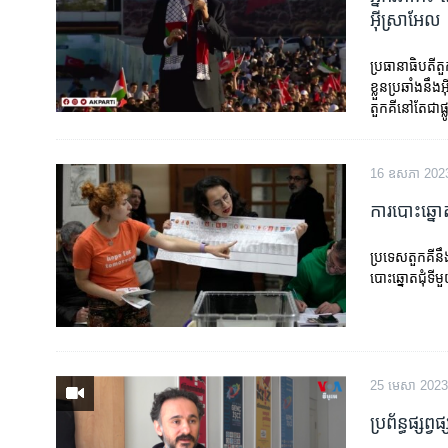
រចនា
អ៊ីស្រាអែល
សម្ព័ន្ធ​
រំលង​
ប្រធានាធិបតី​ត
និង​
ខ្លួន​ប្រឆាំងនឹ
ចូល​
តួកគី​នៅតែ​ជា​ផ
ទៅ​
កាន់​
ទំព័រ​
16 ឧសភា 202
ស្វែង​
ការបោះឆ្នោត​
រក
ប្រទេស​តួកគី​​ន
បោះឆ្នោត​ជុំ​ទី​ម
25 មេសា 2023
ប្រព័ន្ធ​ផ្ស