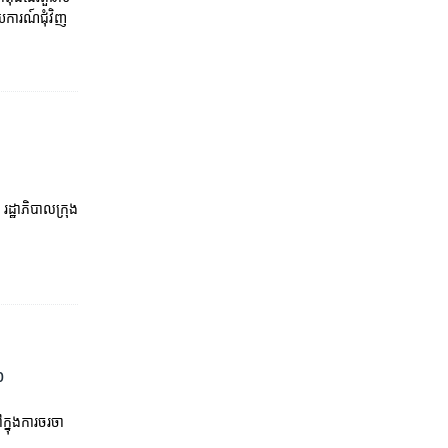
​ការណ៍​ជុំវិញ​
រដ្ឋាភិបាល​ក្រុង​
p
ក្នុងការ​ចរចា​