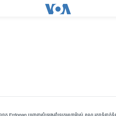
លោក Erdogan បញ្ចេញ​សំឡេង​គាំទ្រ​ក្រុម​ហាម៉ាស់ ខណៈ​រក្សា​ទំនាក់ទំ