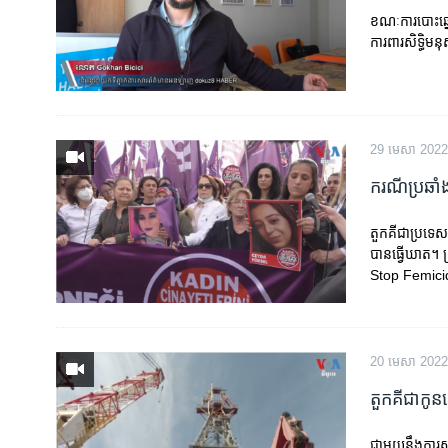
ខណៈ​ការបោះឆ្នោត
ការពារ​សិទ្ធិ​មន
29 មេសា 2022
ករណី​ប្រឆាំង​ន
តួកគីជាប្រទេសមួ
បាន​ធ្វើ​ឃាត។ ក
Stop Femicide
20 មេសា 2022
តួកគី​​​​​ជា​ក
ជាមួយ​នឹង​​ការ​សន