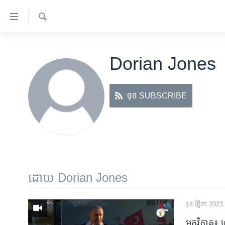
ភ្ជាប់​
ទៅ​
គេហទំព័រ​
ស្វែង​
កម្ពុជា
រក
ទាក់ទង
Dorian Jones
អន្តរជាតិ
រំលង​
និង​
អាមេរិក
ចូល​
ចុច SUBSCRIBE
ចិន
ទៅ​​
ទំព័រ​
ហេឡូវីអូអេ
ព័ត៌មាន​​
កម្ពុជាច្នៃប្រតិដ្ឋ
តែ​
ម្តង
ព្រឹត្តិការណ៍ព័ត៌មាន
រំលង​
ទូរទស្សន៍ / វីដេអូ​
ដោយ Dorian Jones
និង​
ចូល​
វិទ្យុ / ផតខាសថ៍
ទៅ​
14 វិច្ឆិកា 2023
កម្មវិធីទាំងអស់
ទំព័រ​
អ្នកវិភាគ៖ 