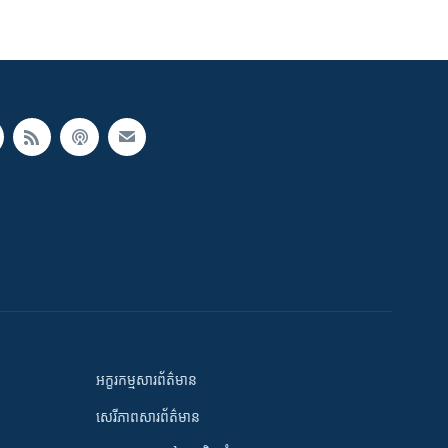
អក្ខរកម្មសារព័ត៌មាន
សេរីភាពសារព័ត៌មាន