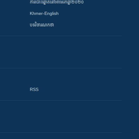
ការបោះឆ្នោតនៅអាមេរិកឆ្នាំ២០២០
Khmer-English
បទវិចារណកថា
RSS