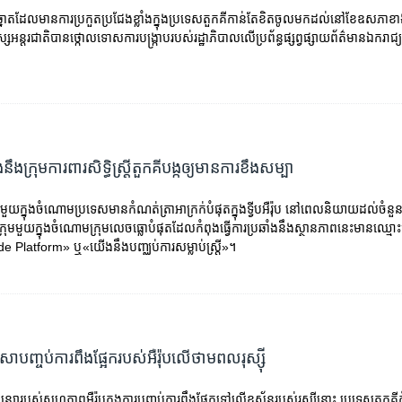
​ដែល​មាន​ការប្រកួត​ប្រជែង​ខ្លាំង​ក្នុង​ប្រទេស​តួកគី​កាន់តែ​ខិត​ចូល​មក​ដល់​នៅ​ខែឧសភា​ខាង
ុស្ស​អន្តរជាតិ​បាន​ថ្កោលទោស​ការបង្ក្រាប​របស់​រដ្ឋាភិបាល​លើ​ប្រព័ន្ធ​ផ្សព្វផ្សាយ​ព័ត៌មាន​ឯករាជ្
ឹង​ក្រុម​ការពារ​សិទ្ធិ​ស្រ្តី​តួកគី​បង្ក​ឲ្យ​មាន​ការ​ខឹង​សម្បា
យក្នុងចំណោម​ប្រទេស​មាន​កំណត់ត្រា​អាក្រក់​បំផុត​ក្នុង​ទ្វីបអឺរ៉ុប នៅពេលនិយាយ​ដល់​ចំនួន​ស្រ្
្រុម​មួយ​ក្នុង​ចំណោម​ក្រុម​លេចធ្លោ​បំផុត​ដែល​កំពុង​ធ្វើការ​ប្រឆាំង​នឹង​ស្ថានភាព​នេះ​មាន​ឈ្
 Platform» ឬ​«យើង​នឹង​បញ្ឈប់​ការសម្លាប់​ស្រ្តី»។
ូនសោ​បញ្ចប់​ការ​​ពឹង​ផ្អែក​​របស់​អឺរ៉ុប​លើ​ថាមពល​រុស្ស៊ី
្យា​​​របស់​សហភាព​អឺរ៉ុប​ក្នុង​ការ​បញ្ចប់​​​ការ​ពឹង​ផ្អែក​ទៅ​លើ​​ឧស្ម័ន​របស់​រុស្ស៊ី​នោះ​ ប្រទេស​តួកគី​ក