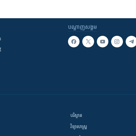
បណ្តាញ​សង្គម
ក
ី
បរិស្ថាន
វិទ្យាសាស្រ្ត