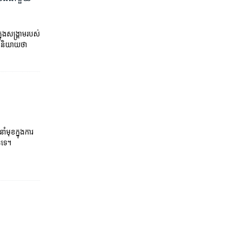
​សង្គ្រាម​របស់​
ាគ​និយាយ​ថា
មុខ​ក្នុង​ការ
ខ​ទេ។