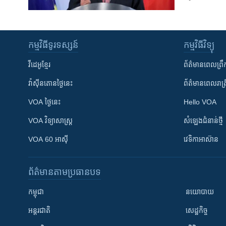
កម្មវិធី​ទូរទស្សន៍
កម្មវិធី​វិទ្យុ
វីដេអូ​ខ្មែរ
ព័ត៌មាន​ពេល​ព្រឹ
វ៉ាស៊ីនតោន​ថ្ងៃ​នេះ
ព័ត៌មាន​​ពេល​រាត្រ
VOA ថ្ងៃនេះ
Hello VOA
VOA ​វិទ្យាសាស្ត្រ
សំឡេង​ជំនាន់​ថ្មី
VOA 60 អាស៊ី
វេទិកា​អាស៊ាន
ព័ត៌មាន​តាមប្រធានបទ​
កម្ពុជា
នយោបាយ
អន្តរជាតិ
សេដ្ឋកិច្ច