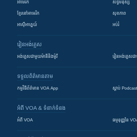
អាមេរិក
សិទ្ធិមនុស្ស
ខ្មែរ​នៅអាមេរិក
សុខភាព
អាស៊ីអាគ្នេយ៍
អប់រំ
រៀន​​អង់គ្លេស
អង់គ្លេស​ជាមួយ​ម៉ានី​និង​ម៉ូរី
រៀន​​​​​​អង់គ្លេ
ទទួល​ព័ត៌មាន​តាម
កម្មវិធី​ព័ត៌មាន VOA App
ស្តាប់ Podcas
អំពី​ VOA & ទំនាក់ទំនង
អំពី​ VOA
ធម្មនុញ្ញ​នៃ V