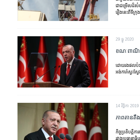
ជា​ជម្រើស​​ដ៏​ស
រឿង​នេះ​ពី​ទីក្រ
29 ធ្នូ 2020
ខណៈ​ពាណិជ្ជកម
ដោយ​រង​ផលប៉ះពាល់
អង់ការ៉ា​ស្វះស្
14 វិច្ឆិកា 2019
ភាពតាន​តឹង​
កិច្ចប្រតិបត្តិក
រវាង​ប្រធានា​ធ