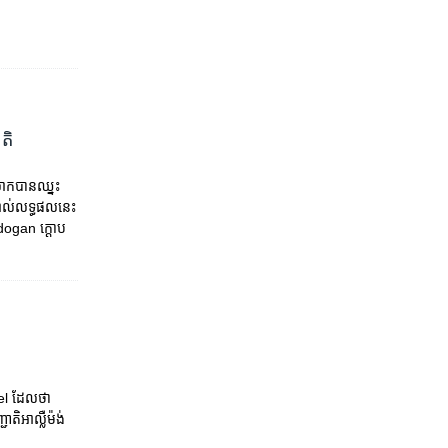
តិ
ក​បាន​ឈ្នះ​
គាល់​លទ្ធផល​នេះ​
rdogan ក្តោប​
iel ដែល​ថា​
តិ​អាល្លឺម៉ង់​