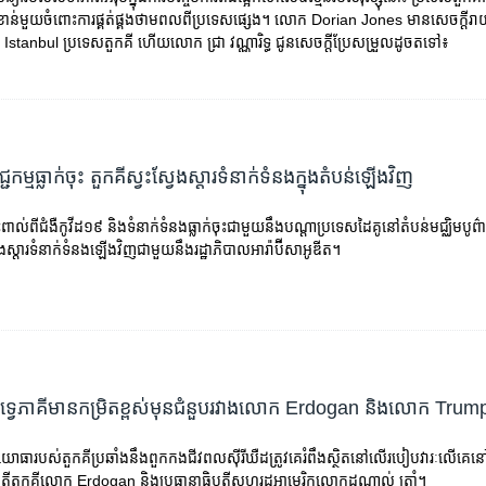
ំខាន់​មួយ​ចំពោះ​ការ​ផ្គត់​ផ្គង​ថាមពល​ពី​ប្រទេស​ផ្សេង។​ លោក ​Dorian Jones ​មាន​សេចក្តី​រាយ
ុង​ Istanbul ​ប្រទេស​តួកគី​​ ហើយ​លោក​ ជ្រា វណ្ណារិទ្ធ​ ជូន​សេចក្តី​ប្រែ​សម្រួល​ដូច​តទៅ៖
្ម​ធ្លាក់​ចុះ តួកគី​ស្វះស្វែង​ស្តារ​ទំនាក់ទំនង​ក្នុង​តំបន់​ឡើង​វិញ
​​ពី​ជំងឺ​កូវីដ១៩ និង​ទំនាក់ទំនង​ធ្លាក់ចុះ​ជាមួយ​នឹង​បណ្តា​ប្រទេស​ដៃគូ​នៅ​តំបន់​មជ្ឈិមបូព៌ា 
វែង​ស្តារ​ទំនាក់ទំនង​ឡើងវិញ​ជាមួយ​នឹង​រដ្ឋាភិបាល​អារ៉ាប៊ីសាអូឌីត។
ទ្វេភាគី​មាន​កម្រិត​ខ្ពស់​មុន​ជំនួប​រវាង​លោក​ Erdogan ​និង​លោក Trum
ារ​យោ​ធា​របស់​តួកគី​ប្រឆាំង​នឹង​​ពួក​កងជីវពលស៊ីរីឃឺដ​ត្រូវគេ​រំពឹង​ស្ថិត​នៅ​លើ​របៀប​វារៈ​លើគេ​នៅ​
ិបតី​តួកគី​លោក Erdogan និង​ប្រ​ធានា​ធិបតី​សហរដ្ឋ​អាមេរិក​​លោក​ដូណាល់ ​ត្រាំ។