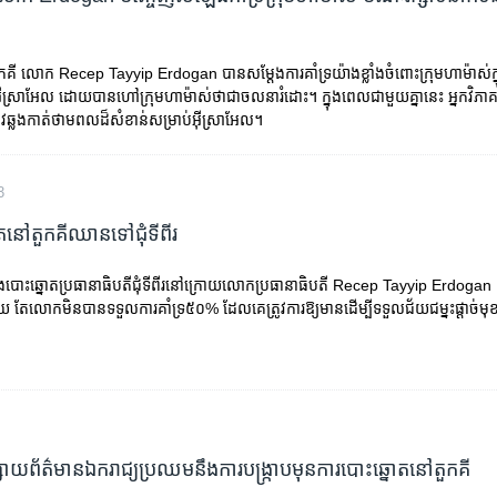
ួកគី លោក Recep Tayyip Erdogan បាន​សម្តែង​ការគាំទ្រ​យ៉ាងខ្លាំង​ចំពោះ​ក្រុម​ហាម៉ាស់​ក្នុង
ង​អ៊ីស្រាអែល ដោយ​បាន​ហៅ​ក្រុម​ហាម៉ាស់​ថា​ជា​ចលនា​រំដោះ។ ក្នុង​ពេល​ជាមួយគ្នា​នេះ អ្នកវិភ
្លូវ​ឆ្លងកាត់​ថាមពល​ដ៏​សំខាន់​សម្រាប់​អ៊ីស្រាអែល។
3
នៅ​តួកគី​ឈាន​ទៅ​ជុំ​ទីពីរ
ឹង​​បោះឆ្នោត​ប្រធានាធិបតី​ជុំ​ទី​ពីរ​នៅក្រោយ​​លោក​ប្រធានាធិបតី Recep Tayyip Erdogan នាំ​​
ួយ​ ​​តែ​លោកមិន​បាន​ទទួល​ការគាំទ្រ​៥០%​​ ដែល​​គេ​ត្រូវ​ការ​ឱ្យ​មាន​​​ដើម្បី​​​ទទួល​ជ័យជម្នះ​​ផ្តាច់មុ
ព្វផ្សាយ​ព័ត៌មាន​ឯករាជ្យ​ប្រឈមនឹង​ការបង្ក្រាប​មុន​ការបោះឆ្នោត​នៅ​តួកគី