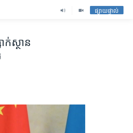
ផ្សាយផ្ទាល់
ក់ស្ថាន​
ល