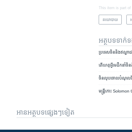
This item is part of
នយោបាយ
អ
អត្ថបទ​ទាក់
ប្រទេសចិន​និង​ឥណ្ឌា​ដក​
តើ​ហេតុអ្វី​មេដឹកនាំ​
ចិន​លុប​ចោល​បំណុល​នៃ
មន្រ្តី​កោះ​ Solomon 
អានអត្ថបទផ្សេងៗទៀត