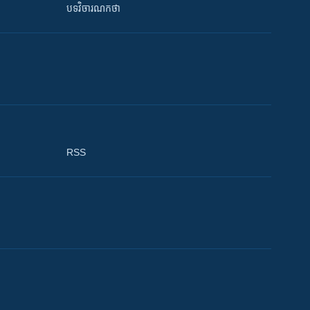
បទវិចារណកថា
RSS