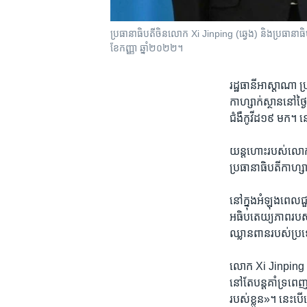
ប្រធានាធិបតី​ចិន​លោក Xi Jinping (ឆ្វេង) និង​ប្រធានាធ
ខែកញ្ញា ឆ្នាំ២០២២។
រដ្ឋធានី​អាស្ដាណា 
កាហ្សាក់ស្ថាន​នៅ​ថ្
ជំងឺ​កូវីដ១៩ មក។ ន
យន្តហោះ​របស់​លោក X
ប្រធានាធិបតី​កាហ
នៅ​ក្នុង​អំឡុង​ពេល
អធិបតេយ្យភាព​របស់​
ឈ្លានពាន​របស់​ប្រទេ
លោក Xi Jinping បា
នៅតែ​បន្ត​គាំទ្រ​ពេ
របស់​ខ្លួន»។ នេះ​បើ