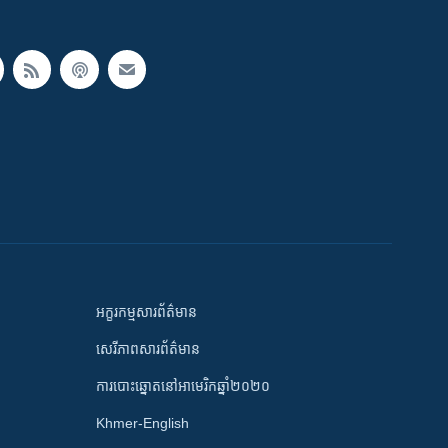
អក្ខរកម្មសារព័ត៌មាន
សេរីភាពសារព័ត៌មាន
ការបោះឆ្នោតនៅអាមេរិកឆ្នាំ២០២០
Khmer-English