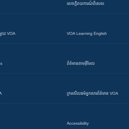
សេចក្តីរាយការណ៍ពិសេស
ស​​ជាមួយ VOA
VOA Learning English
ts
ព័ត៌មាន​តាម​អ៊ីមែល
OA
ក្រម​​​សីលធម៌​​​អ្នក​​​សារព័ត៌មាន VOA
Accessibility