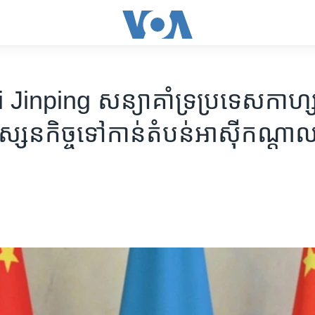
inping សន្យា​គាំទ្រ​ប្រទេស​កាហ្សា
ទស្សនកិច្ច​ទៅ​កាន់​តំបន់​អាស៊ី​កណ្ដា