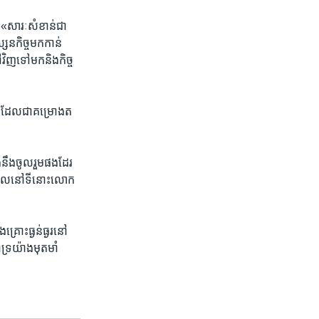
«សារៈសំខាន់​ជា​
សនកិច្ច​មក​កាន់​
វិញ​ទៅ​មក​និង​កិច្ច​
ន ដែល​ជា​គម្រោង​ត​
នឹង​ចូលរួម​ផង​ដែរ​
ន ដែល​នៅ​ទីនោះ​លោក​
គ្រោះ​ធ្ងន់ធ្ងរ​នៅ​
ទ្រ​យ៉ាង​មុតមាំ​