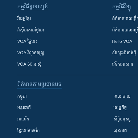
កម្មវិធី​ទូរទស្សន៍
កម្មវិធី​វិទ្យុ
វីដេអូ​ខ្មែរ
ព័ត៌មាន​ពេល​ព្រឹ
វ៉ាស៊ីនតោន​ថ្ងៃ​នេះ
ព័ត៌មាន​​ពេល​រាត្រ
VOA ថ្ងៃនេះ
Hello VOA
VOA ​វិទ្យាសាស្ត្រ
សំឡេង​ជំនាន់​ថ្មី
VOA 60 អាស៊ី
វេទិកា​អាស៊ាន
ព័ត៌មាន​តាមប្រធានបទ​
កម្ពុជា
នយោបាយ
អន្តរជាតិ
សេដ្ឋកិច្ច
អាមេរិក
សិទ្ធិមនុស្ស
ខ្មែរ​នៅអាមេរិក
សុខភាព