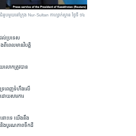
ំនួប​មួយ​នៅ​ក្រុង Nur-Sultan កាហ្សាក់ស្ថាន ថ្ងៃទី ១៤
ដល់​ប្រទេស​
ី​ពេល​មាន​វិបត្តិ​
យ​លោក​ត្រូវ​បាន​
ទ្រ​ពេញ​ទំហឹង​លើ​
ច​ដោយសារ​ការ​
​នោះ​ទេ យើង​នឹង​
 និង​បូរណភាព​ទឹកដី​