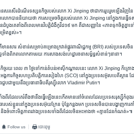
រសើរ​ដំណើរ​ទស្សនកិច្ច​របស់​លោក Xi Jinping ថា​ជា​ការ​រួបរួម​ឡើង​វិញ​នៃ 
យ​លោក​បាន​និយាយ​ថា ការ​សម្រេច​ចិត្ត​របស់​លោក Xi Jinping នៅ​ក្នុង​ការ​ធ្វើ​ទស្
ដំបូង​គេ​តាំងពី​ពេល​មាន​វិបត្តិ​ជំងឺ​កូវីដ១៩ មក គឺ​ជា​សញ្ញា​នៃ «ភាព​ទុកចិត្ត​គ្នា​ទៅ​
ម្រិត​ខ្ពស់»។
គឺ​មាន​សារៈសំខាន់​សម្រាប់​គម្រោង​ក្រវាត់​ផ្លូវ​ពាណិជ្ជកម្ម (BRI) របស់​ប្រទេស​ចិ
នៅ​ទូទាំង​ពិភពលោក​តាម​រយៈ​ការ​សាងសង់​ហេដ្ឋារចនាសម្ព័ន្ធ​សំខាន់ៗ​នានា។
នកិច្ច​រយៈពេល ៣ ថ្ងៃ​ទៅ​កាន់​តំបន់​អាស៊ី​កណ្ដាល​នេះ លោក Xi Jinping ក៏​គ្រោង​
ុំ​របស់​អង្គការ​កិច្ច​សហប្រតិបត្តិការ​សៀងហៃ (SCO) នៅ​ក្នុង​ប្រទេស​អ៊ូសបេគីស្ថា
ា​នឹង​ជួប​ជាមួយ​នឹង​ប្រធានាធិបតី​រុស្ស៊ី​លោក Vladimir Putin។
ាំង​ពីរ​ដែល​គេ​រំពឹង​ថា​នឹង​ធ្វើ​ឡើង​នេះ​កើត​មាន​នៅ​ចំ​ពេល​ដែល​ប្រទេស​រុស្ស៊ី​កំពុង​រង
ោធា​របស់​ខ្លួន​នៅ​ក្នុង​ប្រទេស​អ៊ុយក្រែន ប៉ុន្តែ​កន្លង​មក ប្រទេស​ចិន​បាន​បង្ហាញ​ការ​គាំ
ង​ចំពោះ​មិត្តភាព​រវាង​ប្រទេស​ទាំង​ពីរ​ដែល​ចិន​អះអាង​ថា «គ្មាន​ដែន​កំណត់»៕
Follow us
បោះពុម្ព