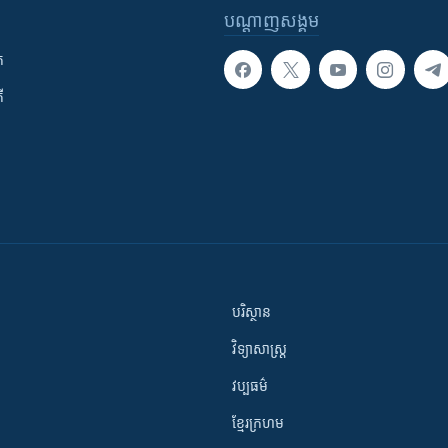
បណ្តាញ​សង្គម
ក
ី
បរិស្ថាន
វិទ្យាសាស្រ្ត
វប្បធម៌
ខ្មែរក្រហម