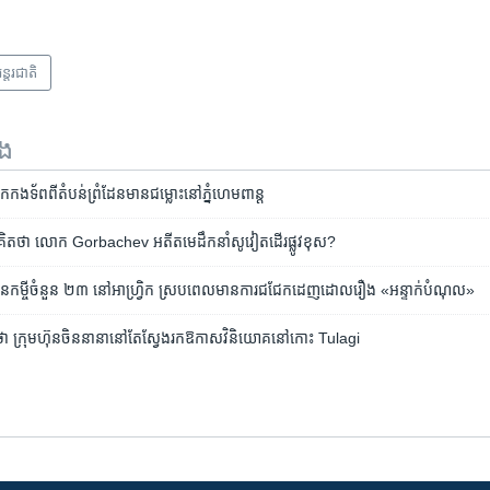
ន្តរជាតិ
ទង
កងទ័ព​ពី​តំបន់​ព្រំដែន​មាន​ជម្លោះ​នៅ​ភ្នំ​ហេមពាន្ត
ចិន​គិត​ថា លោក Gorbachev អតីត​មេដឹកនាំ​សូវៀត​ដើរ​ផ្លូវ​ខុស?
​កម្ចី​ចំនួន ២៣ នៅ​អាហ្វ្រិក ស្រប​ពេល​មាន​ការ​ជជែក​ដេញដោល​រឿង «អន្ទាក់​បំណុល»
ថា ក្រុមហ៊ុន​ចិន​នានា​នៅ​តែ​ស្វែងរក​ឱកាស​វិនិយោគ​នៅ​កោះ Tulagi