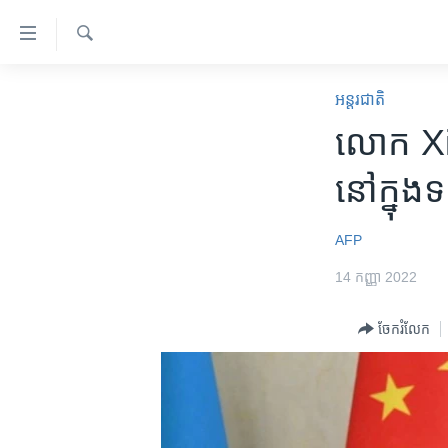
ភ្ជាប់​
ទៅ​
គេហទំព័រ​
ស្វែង​
កម្ពុជា
រក
អន្តរជាតិ
ទាក់ទង
អន្តរជាតិ
លោក Xi J
រំលង​
និង​
អាមេរិក
នៅ​ក្នុង​
ចូល​
ចិន
ទៅ​​
ទំព័រ​
ហេឡូវីអូអេ
AFP
ព័ត៌មាន​​
កម្ពុជាច្នៃប្រតិដ្ឋ
14 កញ្ញា 2022
តែ​
ម្តង
ព្រឹត្តិការណ៍ព័ត៌មាន
ចែករំលែក
រំលង​
ទូរទស្សន៍ / វីដេអូ​
និង​
ចូល​
វិទ្យុ / ផតខាសថ៍
ទៅ​
កម្មវិធីទាំងអស់
ទំព័រ​