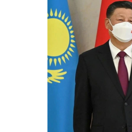
រចនា
សម្ព័ន្ធ​
រំលង​
និង​
ចូល​
ទៅ​
កាន់​
ទំព័រ​
ស្វែង​
រក