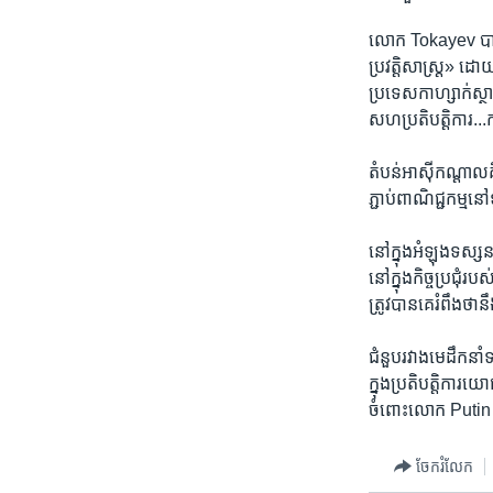
លោក Tokayev បាន​ស
ប្រវត្តិសាស្ត្រ» ដោ
ប្រទេស​កាហ្សាក់ស្ថាន​
សហប្រតិបត្តិការ...ក
តំបន់​អាស៊ី​កណ្ដាល​
ភ្ជាប់​ពាណិជ្ជកម្ម​
នៅ​ក្នុង​អំឡុង​ទស្ស
នៅ​ក្នុង​កិច្ច​ប្រជ
ត្រូវ​បាន​គេ​រំពឹង​ថ
ជំនួប​រវាង​មេដឹកនាំ​ទ
ក្នុង​ប្រតិបត្តិការ​យ
ចំពោះ​លោក Putin និ
ចែករំលែក