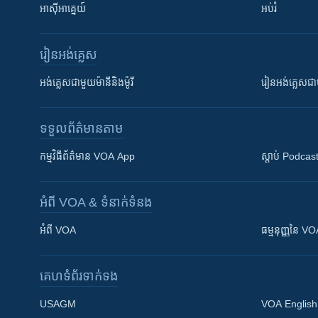
អាស៊ីអាគ្នេយ៍
អប់រំ
រៀន​​អង់គ្លេស
អង់គ្លេស​ជាមួយ​ម៉ានី​និង​ម៉ូរី
រៀន​​​​​​អង់គ្លេ
ទទួល​ព័ត៌មាន​តាម
កម្មវិធី​ព័ត៌មាន VOA App
ស្តាប់ Podcas
អំពី​ VOA & ទំនាក់ទំនង
អំពី​ VOA
ធម្មនុញ្ញ​នៃ V
គេហទំព័រ​​ទាក់ទង
USAGM
VOA English