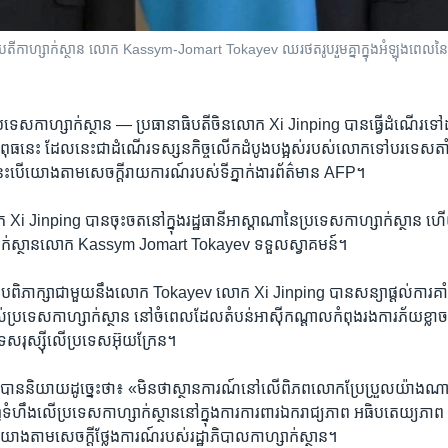
ិបតី​កាហ្សាក់ស្ថាន លោក Kassym-Jomart Tokayev ឈរ​ថតរូប​រួម​គ្នា​ក្នុង​អំឡុងពេល​នៃ​ជ
ប្រទេស​កាហ្សាក់ស្ថាន —
ប្រធានាធិបតី​ចិន​លោក Xi Jinping បាន​ធ្វើ​ដំណើរ​ទៅ​
ងៃ​ពុធ​នេះ ដែល​នេះ​ជា​ដំណើរ​ទស្សនកិច្ច​លើក​ដំបូង​បង្អស់​របស់​លោក​ទៅ​បរទេស​តាំងព
េះ​បើ​យោង​តាម​សេចក្ដី​រាយការណ៍​របស់​ទីភ្នាក់ងារ​ព័ត៌មាន AFP។
i Jinping បាន​ចុះ​ចត​នៅ​ក្នុង​រដ្ឋធានី​អាស្ដាណា​នៃ​ប្រទេស​កាហ្សាក់ស្ថាន ហើ
្សាក់ស្ថាន​លោក Kassym Jomart Tokayev ទទួល​ស្វាគមន៍។
​ជួប​ពិភាក្សា​ជាមួយ​នឹង​លោក Tokayev លោក Xi Jinping បាន​សន្យា​ផ្ដល់​ការ​គាំ
ប្រទេស​កាហ្សាក់ស្ថាន នៅ​ចំ​ពេល​ដែល​តំបន់​អាស៊ី​កណ្ដាល​កំពុង​រង​ការ​ភ័យខ្លា
ស​រុស្ស៊ី​លើ​ប្រទេស​អ៊ុយក្រែន។
ន​និយាយ​ដូច្នេះ​ថា៖ «មិន​ថា​ស្ថានការណ៍​នៅ​លើ​ពិភពលោក​ប្រែប្រួល​យ៉ាង​ណា
ញ​ទំហឹង​លើ​ប្រទេស​កាហ្សាក់ស្ថាន​នៅ​ក្នុង​ការ​ការពារ​ឯករាជ្យភាព អធិបតេយ្យភាព
​យោង​តាម​សេចក្ដី​ថ្លែងការណ៍​របស់​រដ្ឋាភិបាល​កាហ្សាក់ស្ថាន។