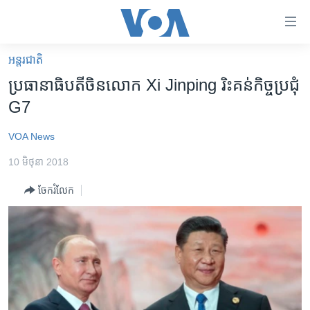
ភ្ជាប់​
ទៅ​
គេហទំព័រ​
អន្តរជាតិ
កម្ពុជា
ទាក់ទង
ប្រធានាធិបតី​ចិន​លោក Xi Jinping រិះគន់​កិច្ច​ប្រជុំ
រំលង​
អន្តរជាតិ
G7
និង​
អាមេរិក
ចូល​
VOA News
ទៅ​​
ចិន
ទំព័រ​
10 មិថុនា 2018
ហេឡូវីអូអេ
ព័ត៌មាន​​
ចែករំលែក
តែ​
កម្ពុជាច្នៃប្រតិដ្ឋ
ម្តង
ព្រឹត្តិការណ៍ព័ត៌មាន
រំលង​
និង​
ទូរទស្សន៍ / វីដេអូ​
ចូល​
វិទ្យុ / ផតខាសថ៍
ទៅ​
ទំព័រ​
កម្មវិធីទាំងអស់