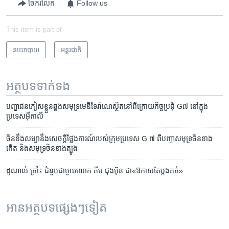
ចែករំលែក
Follow us
This item is part of
នយោបាយ
អន្តរជាតិ
អត្ថបទ​ទាក់ទង
បញ្ហា​ជន​ភៀស​ខ្លួន​ឆ្លង​សមុទ្រ​មេឌីទែរ៉ាណេ​ស្ថិត​នៅ​ពី​ក្រោយ​កិច្ច​ប្រជុំ G៧ នៅ​ក្នុង​
ប្រទេស​អ៊ីតាលី
ចិន​ខឹង​សម្បានឹង​សេចក្ដី​ថ្លែងការណ៍​របស់​ក្រុម​ប្រទេស G ៧ ពី​បញ្ហា​សមុទ្រ​ចិន​ខាង​
កើត និង​សមុទ្រ​ចិន​ខាង​ត្បូង
ដូណាល់ ត្រាំ៖ ជំនួប​ជាមួយ​លោក​ គីម ​ជុងអ៊ុន ជា​«ឱកាស​តែ​ម្តង​គត់»
អានអត្ថបទផ្សេងៗទៀត