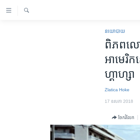
ភ្ជាប់​
ទៅ​
គេហទំព័រ​
ស្វែង​
កម្ពុជា
រក
នយោបាយ
ទាក់ទង
អន្តរជាតិ
ពិភព​លោក​
រំលង​
និង​
អាមេរិក
អាមេរិក​
ចូល​
ចិន
ទៅ​​
ហ្គាហ្សា
ទំព័រ​
ហេឡូវីអូអេ
ព័ត៌មាន​​
កម្ពុជាច្នៃប្រតិដ្ឋ
តែ​
Zlatica Hoke
ម្តង
ព្រឹត្តិការណ៍ព័ត៌មាន
17 ឧសភា 2018
រំលង​
ទូរទស្សន៍ / វីដេអូ​
និង​
ចែករំលែក
ចូល​
វិទ្យុ / ផតខាសថ៍
ទៅ​
កម្មវិធីទាំងអស់
ទំព័រ​