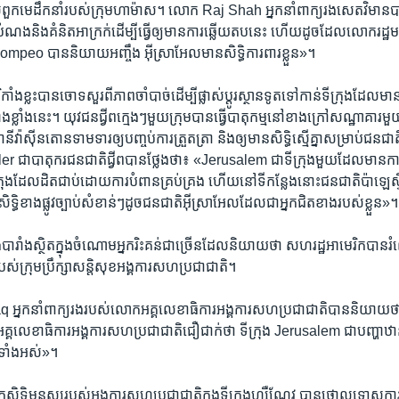
ទោស​ពួកមេដឹកនាំ​របស់​ក្រុម​ហាម៉ាស។ ​លោក Raj Shah ​អ្នកនាំ​ពាក្យ​រង​សេតវិម
ំណង​និង​គំនិត​អាក្រក់​ដើម្បី​ធ្វើ​ឲ្យ​មាន​ការ​ឆ្លើយតប​នេះ ​ហើយ​ដូចដែល​លោករដ្ឋ​
ompeo ​បាននិយាយ​អញ្ចឹង ​អ៊ីស្រាអែល​មាន​សិទ្ធិការ​ពារ​ខ្លួន‍»។
េរិកាំង​ខ្លះ​បាន​ចោទ​សួរ​ពីភាព​ចាំបាច់​ដើម្បី​ផ្លាស់ប្តូរ​ស្ថានទូត​ទៅ​កាន់​ទីក្រុង​ដែល​
ាង​ខ្លាំង​នេះ។ យុវជនជ្វីព​ក្មេងៗ​មួយ​ក្រុម​បាន​ធ្វើ​បាតុកម្ម​នៅ​ខាងក្រៅ​សណ្ឋាគារ​ម
ានី​វ៉ាស៊ីនតោន​ទាម​ទារ​ឲ្យ​បញ្ចប់​ការ​ត្រួតត្រា​ និង​ឲ្យ​មាន​សិទ្ធិ​ស្មើ​គ្នា​សម្រាប់​ជន​ជ
ជា​បាតុករ​ជន​ជាតិ​ជ្វីព​បាន​ថ្លែងថា៖ «Jerusalem ​ជាទីក្រុង​មួយ​ដែល​មាន​ការឈ
​ទីក្រុង​ដែល​ដិតជាប់​ដោយ​ការ​បំពានគ្រប់​គ្រង ​ហើយ​នៅ​ទី​កន្លែង​នោះ​ជន​ជាតិ​ប៉ាឡ
ិទ្ធិ​ខាង​ផ្លូវ​ច្បាប់​សំខាន់ៗដូច​ជន​ជាតិ​អ៊ីស្រាអែល​ដែល​ជាអ្នក​ជិតខាង​របស់​ខ្លួន‍»។
​បារាំង​ស្ថិត​ក្នុង​ចំណោម​អ្នករិះគន់​ជា​ច្រើន​ដែល​និយាយថា ​សហរដ្ឋ​អាមេរិក​បាន​រំ
បស់​ក្រុម​ប្រឹក្សា​សន្តិសុខ​អង្គការ​សហប្រជាជាតិ។
នកនាំ​ពាក្យ​រង​របស់​លោក​អគ្គលេខាធិការ​អង្គការ​សហប្រជាជាតិ​បាន​និយាយថា
្គលេខាធិការ​អង្គការ​សហប្រជាជាតិ​ជឿជាក់ថា ទីក្រុង Jerusalem ជា​បញ្ហា​ឋា
​ទាំងអស់‍»។
្ទុក​សិទ្ធិ​មនុស្ស​របស់​អង្គការ​សហប្រជាជាតិ​ក្នុង​ទីក្រុង​ហ្សឺណែវ ​បាន​ថ្កោលទោស​ក