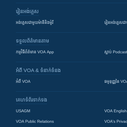
រៀន​​អង់គ្លេស
អង់គ្លេស​ជាមួយ​ម៉ានី​និង​ម៉ូរី
រៀន​​​​​​អង់គ្លេ
ទទួល​ព័ត៌មាន​តាម
កម្មវិធី​ព័ត៌មាន VOA App
ស្តាប់ Podcas
អំពី​ VOA & ទំនាក់ទំនង
អំពី​ VOA
ធម្មនុញ្ញ​នៃ V
គេហទំព័រ​​ទាក់ទង
USAGM
VOA English
VOA Public Relations
VOA's Privac