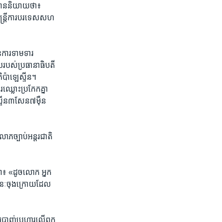
ានបាន​និយាយថា៖
មន្ត្រី​ការ​បរទេស​សហ
មានការ​ទាមទារ​
ួយរបស់​ប្រធានា​ធិបតី​
ាតិ​ប៉ាឡេស្ទីន។
្លោះ​ប្រកែក​គ្នា​
េស្ទីន​៣សែន​៧ម៉ឺន
លោភ​ច្បាប់​អន្តរជាតិ
៖ «ដូច​លោក អ្នក ​
នៈចុង​ក្រោយ​ដែល​
ារ​បាញ់​ប្រហារ​លើ​ពួក