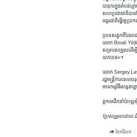
បាតុករ​ក្នុង​តំបន់​
សហប្រជាជាតិ​បាន​ថ្ល
អន្តរជាតិ​ធ្វើ​ឲ្យ​
​ប្រទេស​តួកគី​ដែល​ជាស
លោក Binali Yildiri
សម្រប​សម្រួលដើម្បី​រ
យក​បាន‍»។
លោក Sergey Lavrov រ
រដ្ឋ​មន្ត្រី​ការ​បរទេ
មាន​កម្មវិធី​សន្ទនា​គ
ពួកមេដឹកនាំ​ប៉ាឡេស
ប្រែ​សម្រួល​ដោយ ជឹ
ចែករំលែក