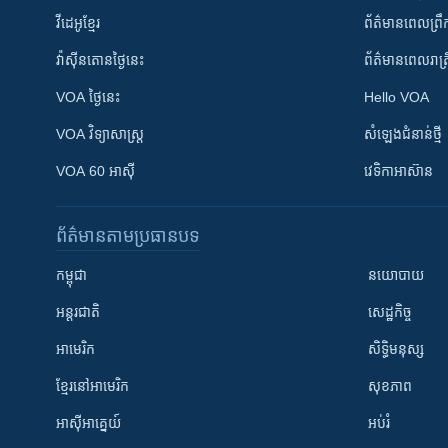
វីដេអូ​ខ្មែរ
ព័ត៌មាន​ពេល​ព្រឹ
វ៉ាស៊ីនតោន​ថ្ងៃ​នេះ
ព័ត៌មាន​​ពេល​រាត្រ
VOA ថ្ងៃនេះ
Hello VOA
VOA ​វិទ្យាសាស្ត្រ
សំឡេង​ជំនាន់​ថ្មី
VOA 60 អាស៊ី
វេទិកា​អាស៊ាន
ព័ត៌មាន​តាមប្រធានបទ​
កម្ពុជា
នយោបាយ
អន្តរជាតិ
សេដ្ឋកិច្ច
អាមេរិក
សិទ្ធិមនុស្ស
ខ្មែរ​នៅអាមេរិក
សុខភាព
អាស៊ីអាគ្នេយ៍
អប់រំ