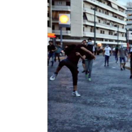
រចនា
សម្ព័ន្ធ​
រំលង​
និង​
ចូល​
ទៅ​
កាន់​
ទំព័រ​
ស្វែង​
រក