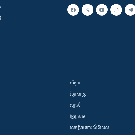
ក
ី
បរិស្ថាន
វិទ្យាសាស្រ្ត
វប្បធម៌
ខ្មែរក្រហម
សេចក្តីរាយការណ៍ពិសេស