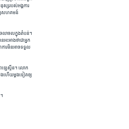
ុស្ស​របស់​អង្គការ​
ឲ្យ​សហគមន៍​
។
ាព​ចលាចល​ក្នុង​តំបន់។
ន​អះអាងថា​ជា​អ្នក​
ជា​ការ​មិន​អាច​ទទួល​
​ប៉ាឡេស្ទីន។ ​លោក​
្តង​ហើយ​ម្តង​ទៀត​ឲ្យ​
ព។