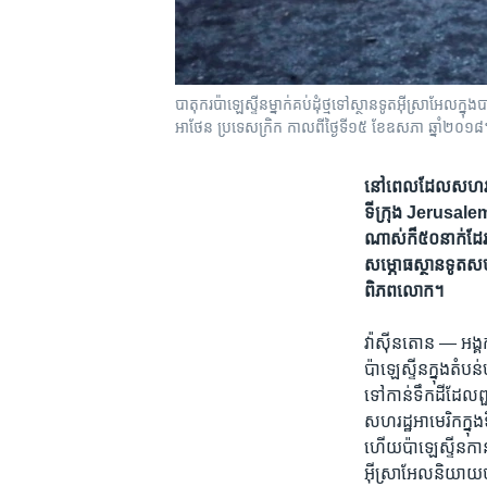
បាតុករ​ប៉ាឡេស្ទីន​ម្នាក់​គប់​ដុំ​ថ្ម​ទៅ​ស្ថានទូត​អ៊ីស្រាអែល​ក្
អាថែន ប្រទេស​ក្រិក កាលពី​ថ្ងៃទី១៥​ ខែឧសភា ឆ្នាំ២០១៨
នៅពេល​ដែល​សហរដ្ឋ​អា
ទីក្រុង Jerusalem ​ថ
ណាស់​ក៏​៥០​នាក់​ដែរ ​
សម្ភោធ​ស្ថាន​ទូត​សហរដ
ពិភពលោក។
វ៉ាស៊ីនតោន —
អង្គ
ប៉ាឡេស្ទីន​ក្នុង​តំបន
ទៅកាន់​ទឹក​ដី​ដែល​ពួក
សហរដ្ឋ​អាមេរិក​ក្នុ
ហើយ​ប៉ាឡេស្ទីនកាន់​ទ
អ៊ីស្រាអែល​និយាយថា ​