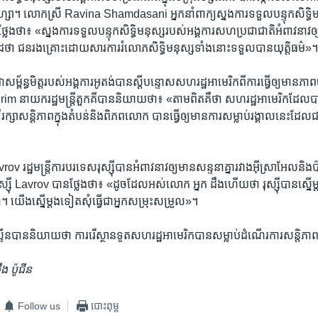
ហ្គាហ្សា។ លោកស្រី Ravina Shamdasani អ្នកនាំ​ពាក្យស្នងការ​ទទួល​បន្ទុក​សិទ្ធិ​មន
ែងថា៖ «ស្នងការ​ទទួល​បន្ទុក​សិទ្ធិ​មនុស្ស​របស់​អង្គការ​សហ​ប្រជាជាតិ​អំពាវនាវ​
ប្រាកដថា ​ជនរងគ្រោះ​ដោយសារការ​រំលោភសិទ្ធិ​មនុស្ស​ទាំងនោះ​ទទួល​បាន​យុត្តិធម៌‍»
ម្ព័ន្ធ​មិត្ត​របស់​អង្គការ​អូតង់​បាន​ស្តី​បន្ទោស​សហរដ្ឋ​អាមេរិក​ពី​ការ​ធ្វើ​ឲ្យមាន​ភ
m ​នាយករដ្ឋ​មន្ត្រី​តួកគី​បាន​និយាយ​ថា៖ «តាម​ពិត​គឺ​ថា សហរដ្ឋ​អាមេរិក​ដែល​បា
ក្សា​សន្តិភាព​ក្នុង​តំបន់​និង​ពិភពលោក ​បាន​ធ្វើ​ឲ្យ​មានការ​សម្លាប់​រង្គាល​នេះ​ដែល​
ដ្ឋមន្ត្រី​ការបរទេស​រុស្ស៊ី​បាន​អំពាវនាវ​ឲ្យ​មាន​សន្ទនាគ្នា​រវាងអ៊ីស្រាអែល​និង
ស​រុស្ស៊ី Lavrov ​បាន​ថ្លែង​ថា៖ «ដូចដែល​អស់លោក ​អ្នក ​ដឹង​ហើយ​ថា ​រុស្ស៊ី​បាន​ស្នើម
្នា។​ យើង​ស្នើ​ម្តង​ទៀត​សុំ​ធ្វើ​ជាអ្នកសម្រុះ​សម្រួល»។
្ទីន​បាន​និយាយ​ថា ការរើ​ស្ថានទូត​សហរដ្ឋ​អាមេរិក​បាន​សម្លាប់​ដំណើរការ​សន្តិភា
ង ប៉ូជីន
Follow us
បោះពុម្ព