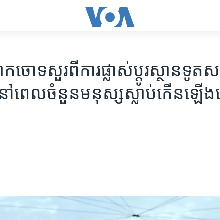
ចោទ​សួរ​ពី​ការ​ផ្លាស់ប្តូរ​ស្ថាន​ទូត​ស
នៅ​ពេល​ចំនួន​មនុស្ស​ស្លាប់​កើន​ឡើង​