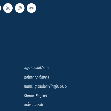
អក្ខរកម្មសារព័ត៌មាន
សេរីភាពសារព័ត៌មាន
ការបោះឆ្នោតនៅអាមេរិកឆ្នាំ២០២០
Khmer-English
បទវិចារណកថា