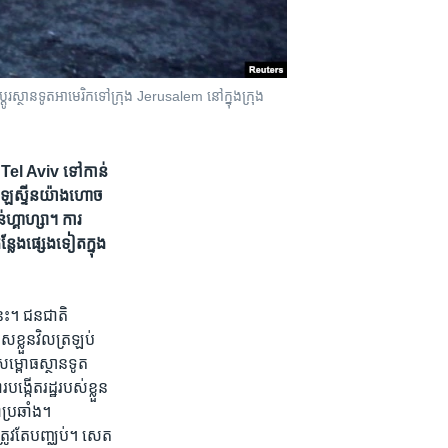
់ប្តូរ​ស្ថានទូត​អាមេរិក​ទៅ​ក្រុង Jerusalem នៅ​ក្នុង​ក្រុង​
ុង Tel Aviv ​ទៅកាន់​
៉ាឡេស្ទីន​យ៉ាង​ហោច​
់​ហ្គាហ្សា។ ការ​
លែង​ផ្សេង​ទៀត​​ក្នុង​
​នេះ។ ជន​ជាតិ​
ៀស​ខ្លួន​វិលត្រឡប់​
សម្ពោធ​ស្ថាន​ទូត​
ើត​រដ្ឋ​របស់​ខ្លួន ​
​ប្រឆាំង។ ​
​ត្រូវ​តែ​បញ្ឈប់។ សេត