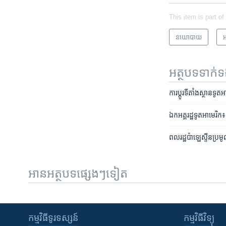
This item is part of
នយោបាយ
អ
អត្ថបទ​ទាក់
ការ​ប្ដូរ​ទីតាំង​ស្ថានទ
ឯកអគ្គរដ្ឋ​ទូត​អាមេរិក៖
ពលរដ្ឋប៉ាឡេស្ទីន​ប្រមូល
អានអត្ថបទផ្សេងៗទៀត
កម្មវិធី​ទូរទស្សន៍
កម្មវិធី​វិទ្យុ