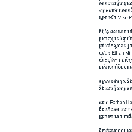
វិមាន​បាន​ស្តី​បន្
«ក្រុម​ហាម៉ាស​មាន​ប
រដ្ឋ​អាមេរិក Mike P
ក៏ប៉ុន្តែ ​ពលរដ្ឋ​អាម
ប្រទាញ​ប្រទង់​គ្នាយ៉
ត្រាំ​នៅ​កណ្តាល​រដ្ឋ​ធ
យុវជន Ethan Miller 
យ៉ាង​ខ្លាំង។ ​វា​ជា
នាក់​រស់​នៅ​មិន​មាន​ស
ចក្រ​ភព​អង់គ្លេស​និង
និង​សេចក្តី​សម្រេច​រ
លោក Farhan Haq អ្
ដឹង​ហើយ​ថា លោក​អគ
ត្រូវ​ចរចា​ដោយ​ភាគី
​ទីភ្នាក់​ងារទទួល​បន