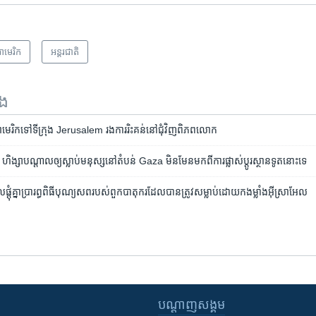
ាមេរិក​
អន្តរជាតិ
ទង
ូត​អាមេរិក​ទៅ​ទីក្រុង Jerusalem រង​ការ​រិះគន់​នៅ​ជុំវិញ​ពិភពលោក
 ហិង្សា​បណ្តាល​ឲ្យ​ស្លាប់​មនុស្ស​នៅ​តំបន់ Gaza មិនមែន​មក​ពី​ការ​ផ្លាស់​ប្តូរ​ស្ថាន​ទូត​នោះ​ទេ
​ផ្តុំគ្នា​ប្រារព្ធ​ពិធីបុណ្យ​សព​របស់​ពួក​បាតុករ​ដែល​បាន​ត្រូវសម្លាប់​ដោយ​កងម្លាំង​អ៊ីស្រាអែល
បណ្តាញ​សង្គម