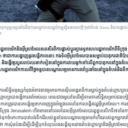
នុង​បាតុកម្ម​មួយ​ប្រឆាំង​នឹង​ការ​សម្លាប់​ពលរដ្ឋ​ប៉ាឡេស្ទីន​នា​ពេល​ថ្មីៗ​នៅ​តំបន់ Gaza និង​ការ​ផ្លាស
។
មេរិក​និង​អ៊ីស្រាអែល​សរសើរ​ពី​ការ​ផ្លាស់ប្តូរ​ស្ថាន​ទូត​សហរដ្ឋ​អាមេរិក​ពី​ទីក្រ
ា​​ជា​ការ​បង្ហាញ​នូវ​សន្តិភាព​​នោះ ​កងទ័ព​អ៊ីស្រាអែល​បាន​សម្លាប់​បាតុករ​​ជាតិ​ប
និង​ធ្វើ​ឲ្យ​របួស​រាប់​រយ​នាក់​ទៀត​នៅ​ក្នុង​ការ​វាយ​ឆ្មក់​ទៅលើ​ពួក​បាតុករ​នៅ​ក្នុង​តំបន
្ឋ​អាមេរិក​កាល​ពី​ថ្ងៃ​ចន្ទ​បាន​បណ្តាល​ឲ្យ​មានការ​តវ៉ា​ប្រឆាំង​នៅ​ក្នុង​តំបន់​និង​ទីកន្
ការ​សិទ្ធិ​មនុស្សកំពុង​អំពាវនាវ​ឲ្យ​មាន​ការ​ស៊ើបអង្កេត​ពីការ​ស្លាប់​ក្នុង​តំបន់​ហ្គាហ្សា
់​ហ្គាហ្សា​បាន​ធ្វើ​ការ​តវ៉ា​អស់​រយៈ​ពេល​ជាង​មួយ​ខែ​ដើម្បី​ទាមទារ​សិទ្ធិ​សម្រាប់​ជន​ភ
គេ​ត្រូវ​បាន​គេ​បង្ខំ​ឲ្យ​ចាក​ចេញ​ក្នុង​អំឡុងពេល​នៃ​ការ​បង្កើត​រដ្ឋ​អ៊ីស្រាអែល។ ការ​
ង​ទីក្រុង Jerusalem កើត​មាន​នៅ​ពេល​ដែល​អ៊ីស្រា​អែល​បារព្ធខួប​លើកទី៧០​នៃ​ការ​បង្ក
ុក​ចំពោះ​ការ​បាត់​បង់​ទឹកដី​របស់​ខ្លួន​ដែល​បណ្តាល​ឲ្យ​មាន​កំហឹង​របស់​ពួក​អ្នក​តវ៉ា
ការ​ប៉ុនប៉ង​ដើម្បី​ដើម្បី​បុក​ទំលុះ​របង​សន្តិសុខ​រវាង​តំបន់​ហ្គាហ្សា​និង​អ៊ីស្រាអែល