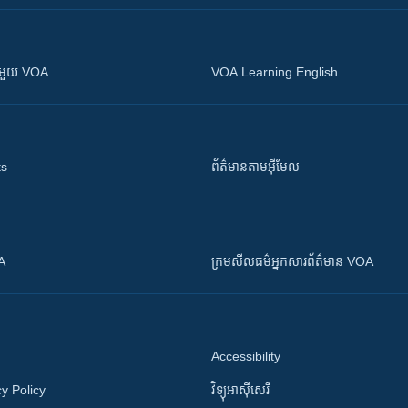
ស​​ជាមួយ VOA
VOA Learning English
ts
ព័ត៌មាន​តាម​អ៊ីមែល
OA
ក្រម​​​សីលធម៌​​​អ្នក​​​សារព័ត៌មាន VOA
Accessibility
y Policy
វិទ្យុ​អាស៊ី​សេរី