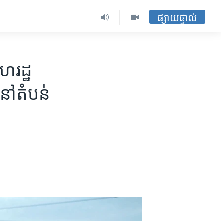
ផ្សាយផ្ទាល់
ហរដ្ឋ​
នៅ​តំបន់​