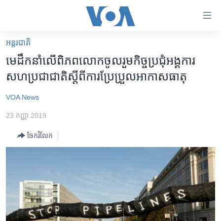
ភ្ជាប់​
ទៅ​
គេហទំព័រ​
អន្តរជាតិ
កម្ពុជា
ទាក់ទង
មេដឹកនាំ​លើ​ពិភពលោក​ចូលរួម​កិច្ច​ប្រជុំ​អង្គការ​
រំលង​
អន្តរជាតិ
សហប្រជាជាតិ​ស្ដី​ពី​ការ​ប្រែប្រួល​អាកាសធាតុ
និង​
អាមេរិក
ចូល​
VOA News
ទៅ​​
ចិន
ទំព័រ​
23 កញ្ញា 2019
ហេឡូវីអូអេ
ព័ត៌មាន​​
ចែករំលែក
តែ​
កម្ពុជាច្នៃប្រតិដ្ឋ
ម្តង
ព្រឹត្តិការណ៍ព័ត៌មាន
រំលង​
និង​
ទូរទស្សន៍ / វីដេអូ​
ចូល​
វិទ្យុ / ផតខាសថ៍
ទៅ​
ទំព័រ​
កម្មវិធីទាំងអស់