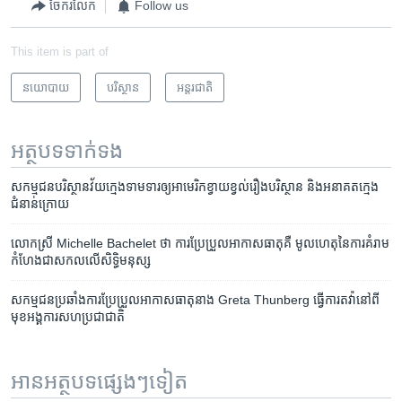
ចែករំលែក
Follow us
This item is part of
នយោបាយ
បរិស្ថាន
អន្តរជាតិ
អត្ថបទ​ទាក់ទង
សកម្មជន​បរិស្ថាន​វ័យ​ក្មេង​ទាមទារ​ឲ្យ​អាមេរិក​ខ្វាយខ្វល់​រឿង​បរិស្ថាន និង​អនាគត​ក្មេង​
ជំនាន់​ក្រោយ
លោកស្រី Michelle Bachelet ថា ​ការប្រែប្រួល​អាកាសធាតុ​គឺ ​មូលហេតុ​នៃ​ការគំរាម​
កំហែង​ជា​សកល​លើ​សិទ្ធិមនុស្ស
សកម្មជន​ប្រឆាំង​ការ​ប្រែប្រួល​អាកាសធាតុ​នាង Greta Thunberg ធ្វើ​ការ​តវ៉ា​នៅ​ពី​
មុខ​អង្គការ​សហប្រជាជាតិ
អានអត្ថបទផ្សេងៗទៀត