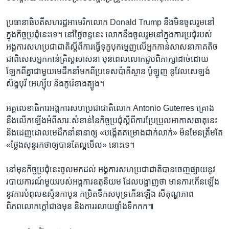
ប្រធានាធិបតី​សហរដ្ឋ​អាមេរិក​លោក Donald Trump នឹង​មិន​ចូលរួម​នៅ​
ក្នុង​កិច្ច​ប្រជុំ​នេះ​ទេ។ នៅ​ថ្ងៃ​ចន្ទ​នេះ លោក​នឹង​ចូលរួម​នៅ​ក្នុង​ការ​ប្រជុំ​របស់​
អង្គការ​សហប្រជាជាតិ​ស្ដីពី​ការ​ធ្វើ​ទុក្ខបុកម្នេញ​លើ​អ្នក​កាន់​សាសនា​ភាគ​តិច
ជា​ពិសេស​អ្នក​កាន់​គ្រិស្ត​សាសនា មុន​ពេល​លោក​ជួប​ពិភាក្សា​ដាច់​ដោយ​
ឡែក​ពី​គ្នា​ជាមួយ​មេដឹកនាំ​មក​ពី​ប្រទេស​ប៉ាគីស្ថាន ប៉ូឡូញ នូវែលសេឡង់
សិង្ហបុរី អេហ្ស៊ីប និង​កូរ៉េ​ខាង​ត្បូង។
អគ្គលេខាធិការ​អង្គការ​សហប្រជាជាតិ​លោក Antonio Guterres គ្រោង​
នឹង​លើក​ឡើង​អំពី​សារៈសំខាន់​នៃ​កិច្ច​ប្រជុំ​ស្ដីពី​ការ​ប្រែប្រួល​អាកាសធាតុ​នេះ
និង​ដេញដោល​មេដឹកនាំ​នានា​ឲ្យ «បង្កើត​គម្រោង​ជាក់លាក់» មិន​មែន​ត្រឹមតែ
«ថ្លែង​សុន្ទរកថា​ឲ្យ​បាន​តែ​ល្អ​មើល» នោះ​ទេ។
នៅ​មុន​កិច្ច​ប្រជុំ​នេះ​ចូល​មក​ដល់ អង្គការ​សហប្រជាជាតិ​បាន​ចេញ​ផ្សាយ​នូវ​
របាយការណ៍​មួយ​របស់​អង្គការ​ឧតុ​និយម ដែល​បង្ហាញ​ថា មាន​ការ​កើន​ឡើង​
នូវ​ការ​បំពុល​ឧស្ម័ន​កាបូន កម្រិត​ទឹក​សមុទ្រ​កើន​ឡើង សីតុណ្ហភាព​
ពិភពលោក​ក្ដៅ​ជាង​មុន និង​ការ​រលាយ​ផ្ទាំង​ទឹកកក៕