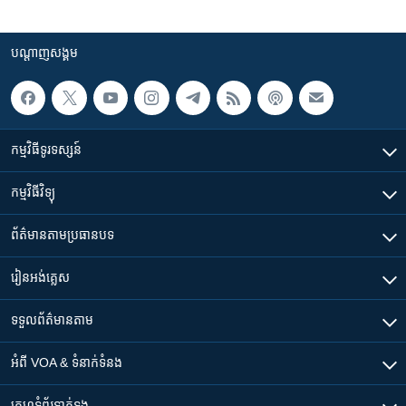
បណ្តាញ​សង្គម
កម្មវិធី​ទូរទស្សន៍
កម្មវិធី​វិទ្យុ
ព័ត៌មាន​តាមប្រធានបទ​
រៀន​​អង់គ្លេស
ទទួល​ព័ត៌មាន​តាម
អំពី​ VOA & ទំនាក់ទំនង
គេហទំព័រ​​ទាក់ទង