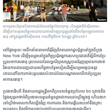
រចនា
សម្ព័ន្ធ​
Khmer English
រំលង​
និង​
បណ្តាញ​សង្គម
ចូល​
សកម្មជន​បរិស្ថាន​បិទ​ចរាចរណ៍​ដែល​ជា​ផ្នែក​នៃ​បាតុកម្ម «បិទ​រដ្ឋធានី​វ៉ាស៊ីនតោន»
ទៅ​
ដើម្បី​ដាក់​សម្ពាធ​លើ​អ្នក​នយោបាយ​អាមេរិក​ឲ្យ​ប្រយុទ្ធប្រឆាំង​នឹង​បម្រែបម្រួល​អាកាស
កាន់​
ធាតុ នៅ​ក្នុង​រដ្ឋធានី​វ៉ាស៊ីនតោន កាលពី​ថ្ងៃទី២៣ ខែកញ្ញា ឆ្នាំ២០១៩។
ទំព័រ​
ភាសា
ស្វែង​
នៅ​ថ្ងៃ​ចន្ទ​នេះ មេដឹកនាំ​នានា​មក​ពី​ជុំវិញ​ពិភពលោក​ជួបជុំ​គ្នា​នៅ​ក្នុង​ទីក្រុង
រក
New York ដើម្បី​ចូលរួម​នៅ​ក្នុង​កិច្ច​ប្រជុំ​អង្គការ​សហប្រជាជាតិ​ស្ដីពី​ការ​ប្រែ
ប្រួល​អាកាសធាតុ ស្រប​ពេល​ដែល​អ្នក​វិទ្យាសាស្ត្រ​បាន​ជំរុញ​ឲ្យ​មាន​ការ​ចាត់
វិធានការ​ពោរពេញ​ដោយ​មហិច្ឆតា​បន្ថែម​ទៀត​ដើម្បី​សម្រេច​ឲ្យ​បាន​នូវ​
គោលដៅ​នៃ​ការ​កាត់​បន្ថយ​ផល​ប៉ះពាល់​ដែល​បណ្ដាល​មក​ពី​ការ​ប្រែប្រួល​
អាកាសធាតុ។
ប្រធានាធិបតី និង​នាយករដ្ឋមន្ត្រី​មក​ពី​ប្រទេស​ចំនួន​ប្រហែល ៦០ គ្រោង​នឹង​
ថ្លែង​សុន្ទរកថា​អំពី​ប្រធានបទ​មួយ​ចំនួន​ដូចជា​ការ​ឈប់​ប្រើ​ធ្យូង​ថ្ម ហើយ​ងាក​
ទៅ​ប្រើ​ថាមពល​កកើត​ឡើង​វិញ ការ​ការពារ និង​ការ​ឆ្លើយតប​ទៅ​នឹង​គ្រោះ​
មហន្តរាយ និង​ថវិកា​សម្រាប់​បញ្ហា​ប្រែប្រួល​អាកាសធាតុ​ជា​ដើម។