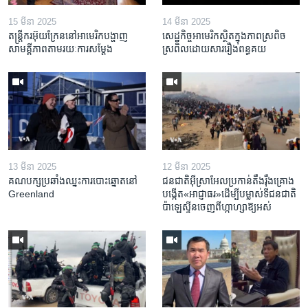
15 មីនា 2025
14 មីនា 2025
តន្ត្រីករ​អ៊ុយក្រែន​នៅ​អាមេរិក​បង្ហាញ​
សេដ្ឋកិច្ច​អាមេរិក​ស្ថិត​ក្នុង​ភាពស្រពិច
សាមគ្គីភាព​តាម​រយៈ​ការសម្តែង
ស្រពិល​ដោយសារ​រឿង​ពន្ធគយ
13 មីនា 2025
12 មីនា 2025
គណបក្ស​ប្រឆាំង​ឈ្នះ​ការបោះឆ្នោត​នៅ
ជនជាតិ​អ៊ីស្រាអែល​ប្រកាន់​តឹងរ៉ឹង​គ្រោង​
Greenland
បង្កើត​«អាជ្ញាធរ‍»​ដើម្បី​បម្លាស់​ទី​ជនជាតិ​
ប៉ាឡេស្ទីន​ចេញពី​ហ្កាហ្សា​ឱ្យ​អស់