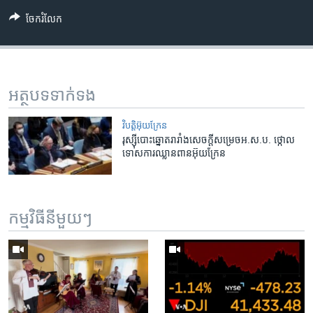
ចែករំលែក
អត្ថបទ​ទាក់ទង
វិបត្តិអ៊ុយក្រែន
រុស្ស៊ី​​បោះឆ្នោត​រារាំង​សេចក្តី​សម្រេច​អ.ស.ប.​ ថ្កោល​
ទោស​ការ​ឈ្លានពាន​អ៊ុយក្រែន
កម្មវិធី​នីមួយៗ