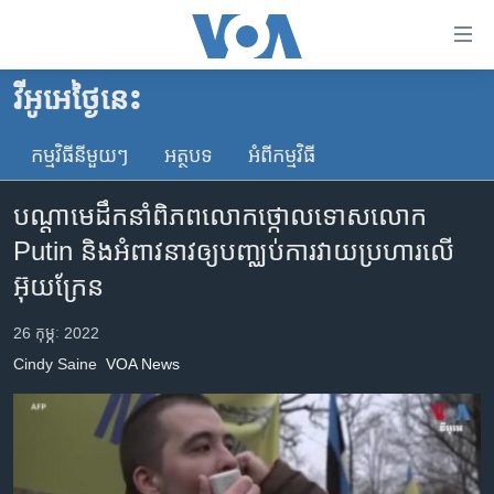
ភ្ជាប់​
ទៅ​
គេហទំព័រ​
វីអូអេថ្ងៃនេះ
កម្ពុជា
ទាក់ទង
រំលង​
កម្មវិធី​នីមួយៗ
អត្ថបទ​
អំពី​កម្មវិធី​
អន្តរជាតិ
និង​
អាមេរិក
ចូល​
បណ្តា​មេដឹកនាំ​ពិភពលោក​ថ្កោលទោស​លោក
ទៅ​​
ចិន
Putin និង​អំពាវនាវ​ឲ្យ​បញ្ឈប់​ការ​វាយប្រហារ​លើ​
ទំព័រ​
ហេឡូវីអូអេ
អ៊ុយក្រែន
ព័ត៌មាន​​
តែ​
កម្ពុជាច្នៃប្រតិដ្ឋ
26 កុម្ភៈ 2022
ម្តង
ព្រឹត្តិការណ៍ព័ត៌មាន
រំលង​
Cindy​ Saine​
VOA News
និង​
ទូរទស្សន៍ / វីដេអូ​
ចូល​
វិទ្យុ / ផតខាសថ៍
ទៅ​
ទំព័រ​
កម្មវិធីទាំងអស់