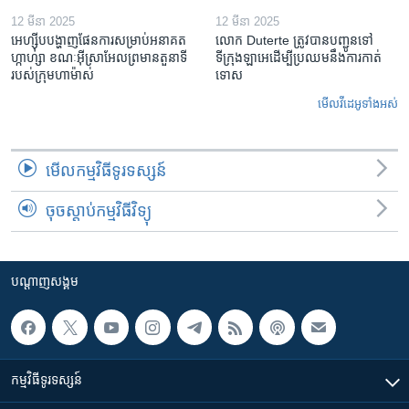
12 មីនា 2025
12 មីនា 2025
អេហ្ស៊ីប​បង្ហាញ​ផែនការ​សម្រាប់​អនាគត​
លោក Duterte ត្រូវ​បាន​បញ្ជូនទៅ
ហ្កាហ្សា ខណៈ​អ៊ីស្រាអែល​ព្រមាន​តួនាទី​
ទីក្រុងឡាអេ​ដើម្បី​ប្រឈម​នឹង​ការកាត់
របស់​ក្រុម​ហាម៉ាស់
ទោស
មើល​វីដេអូ​ទាំង​អស់
មើល​កម្មវិធី​ទូរទស្សន៍
ចុចស្តាប់កម្មវិធីវិទ្យុ
បណ្តាញ​សង្គម
កម្មវិធី​ទូរទស្សន៍