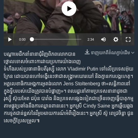
រចនា
សម្ព័ន្ធ​
No media source currently available
Khmer English
រំលង​
និង​
បណ្តាញ​សង្គម
ចូល​
ទៅ​
0:00
2:34
កាន់​
ទំព័រ​
ទាញ​យក​ពី​តំណភ្ជាប់​ដើម
បណ្តា​មេដឹកនាំ​នានា​ជុំវិញ​ពិភពលោក​បាន​
ភាសា
ស្វែង​
ថ្កោលទោស​ចំពោះ​ការ​វាយប្រហារ​យ៉ាង​ពេញ​
រក
ទំហឹង​របស់​ប្រធានាធិបតី​រុស្ស៊ី លោក Vladimir Putin ទៅ​លើ​ប្រទេស​អ៊ុយ
ក្រែន ដោយ​បាន​ហៅ​ទង្វើ​នេះ​ថា​ជា​សង្គ្រាម​ឃោរឃៅ និង​គ្មាន​ការ​បង្ក​ហេតុ។
អគ្គលេខាធិការ​អង្គការ​អូតង់​លោក Jens Stoltenberg ថា«សន្តិភាព​នៅ​
ក្នុង​ទ្វីប​របស់​យើង​ត្រូវ​បាន​បំផ្លាញ»។ ពលរដ្ឋ​នៅ​តាម​ប្រទេស​នានា​ដូច​ជា​
រុស្ស៊ី ស៊ុយអែត​ ជប៉ុន បារាំង ​និង​ប្រទេស​ផ្សេង​ទៀត​ជាច្រើន​ចេញ​ធ្វើ​បាតុកម្ម​
តាម​ផ្លូវ​ប្រឆាំង​នឹង​ការ​ឈ្លានពាន​នេះ។ អ្នកស្រី Cindy Saine អ្នក​ឆ្លើយឆ្លង​
ការទូត​ជាន់​ខ្ពស់​នៃ​វីអូអេ​រាយការណ៍​អំពី​រឿង​នេះ។ អ្នកស្រី ស៊ូ ពេជ្រចិន្តា ជូន​
សេចក្ដី​ប្រែសម្រួល៕