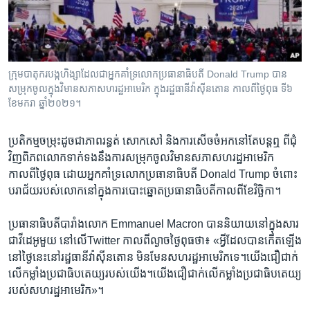
រចនា
សម្ព័ន្ធ​
Khmer English
រំលង​
និង​
បណ្តាញ​សង្គម
ចូល​
ក្រុមបាតុករបង្កហិង្សាដែលជាអ្នកគាំទ្រលោកប្រធានាធិបតី Donald Trump បាន
ទៅ​
សម្រុកចូលក្នុងវិមានសភាសហរដ្ឋអាមេរិក ក្នុងរដ្ឋធានីវ៉ាស៊ីនតោន កាលពីថ្ងៃពុធ ទី៦
កាន់​
ខែមករា ឆ្នាំ២០២១។
ទំព័រ​
ភាសា
ស្វែង​
ប្រតិកម្ម​ចម្រុះ​ដូច​ជា​ភាព​រន្ធត់ ​សោក​សៅ​ និង​ការ​សើចចំអក​នៅតែ​បន្ត​ឮ ពី​ជុំ
រក
វិញ​ពិភពលោក​ទាក់ទង​នឹង​ការ​សម្រុក​ចូល​វិមាន​សភាសហរដ្ឋ​អាមេរិក ​
កាលពី​ថ្ងៃពុធ​ ដោយ​អ្នកគាំទ្រ​លោក​ប្រធានាធិបតី ​Donald Trump ​ចំពោះ​
បរាជ័យ​របស់​លោកនៅ​ក្នុង​ការបោះឆ្នោត​ប្រធានាធិបតី​កាល​ពី​ខែ​វិច្ឆិកា។​
ប្រធានាធិបតី​បារាំង​លោក​ Emmanuel Macron ​បាន​និយាយ​នៅក្នុង​សារ​
ជា​វីដេអូមួយ​ នៅ​លើ​Twitter​ កាលពី​ល្ងាច​ថ្ងៃពុធ​ថា៖ ​«អ្វីដែល​បាន​កើតឡើង​
នៅថ្ងៃនេះ​នៅ​រដ្ឋធានី​វ៉ាស៊ីនតោន ​មិនមែន​សហរដ្ឋ​អាមេរិក​ទេ។​យើង​ជឿជាក់​
លើ​កម្លាំង​ប្រជា​ធិបតេយ្យ​របស់​យើង។​យើងជឿជាក់​លើ​កម្លាំង​ប្រជា​ធិបតេយ្យ​
របស់​សហរដ្ឋ​អាមេរិក»។​