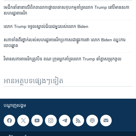
មេដឹកនាំ​នានា​លើ​ពិភពលោក​ថ្កោលទោស​កុបកម្ម​គាំទ្រ​លោក Trump នៅ​វិមាន​សភា​
សហរដ្ឋ​អាមេរិក
លោក Trump ទទួល​ស្គាល់​ជ័យជម្នះ​របស់​លោក Biden
សភា​ទាំងពីរ​ថ្នាក់​របស់​សហរដ្ឋ​អាមេរិក​ប្រកាស​ជា​ផ្លូវការ​ថា លោក Biden ឈ្នះ​ការ
បោះឆ្នោត
វិមាន​សភា​អាមេរិក​ត្រូវ​បិទ ខណៈ​ក្រុម​អ្នក​គាំទ្រ​លោក Trump នាំ​គ្នា​សម្រុក​ចូល
អានអត្ថបទផ្សេងៗទៀត
បណ្តាញ​សង្គម