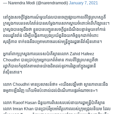
— Narendra Modi (@narendramodi)
January 7, 2021
នៅ​ក្នុង​សេចក្តីថ្លែងការណ៍​មួយ​ដែល​បាន​ចេញផ្សាយ​កាលពី​ថ្ងៃ​ព្រហស្បតិ៍​
ក្រសួង​ការ​បរទេស​តៃវ៉ាន់​បាន​សម្តែង​ការ​សោកស្តាយ​ចំពោះ​អំពើ​ហិង្សា​នេះ។ ​
ក្រសួង​បាន​ឲ្យ​ដឹង​ថា​ ខ្លួនបាន​បញ្ជូន​សេចក្តី​ជូន​ដំណឹង​បន្ទាន់​មួយ​ទៅកាន់​
ពលរដ្ឋ​តៃវ៉ាន់ ​ដើម្បី​បង្កើន​ការប្រុង​ប្រយ័ត្ន​និង​យកចិត្ត​ទុក​ដាក់​ចំពោះ​
សុវត្ថិភាព​ ទាក់ទង​នឹង​បម្រាម​គោចរ​របស់​មន្ត្រី​ក្នុង​រដ្ឋធានី​វ៉ាស៊ីនតោន។​
អ្នកនាំពាក្យ​ក្រសួង​ការ​បរទេស​ប៉ាគីស្ថាន​លោក ​Zahid Hafeez
Choudhri​ បាន​ប្រាប់​ក្រុម​អ្នក​យកព័ត៌មាន​ កាលពី​ថ្ងៃព្រហស្បតិ៍​ថា​
រដ្ឋាភិបាល​កំពុង​តែតាមដាន​យ៉ាងដិត​ដល់​នូវការ​វិវត្តនៅ​ក្នុង​រដ្ឋធានី​
វ៉ាស៊ីនតោន។ ​
លោក Choudhri មាន​ប្រសាសន៍​ថា​៖ «យើង​សង្ឃឹមថា​ ស្ថានភាព​នេះ​នឹង​
ធម្មតា​ឡើង​វិញ​ ហើយ​មិន​ប៉ះពាល់​ដល់​ដំណើរការ​ផ្ទេរអំណាច​ទេ»។​
លោក ​Raoof Hasan ​ជំនួយ​ការ​ពិសេស​របស់​នាយករដ្ឋ​មន្រ្តី​ប៉ាគីស្ថាន​
លោក ​Imran Khan ​បាន​ប្រាប់​វីអូអេ​អំពី​រូប​ភាព​របស់​ក្រុមជ្រុលនិយម​ ដែល​