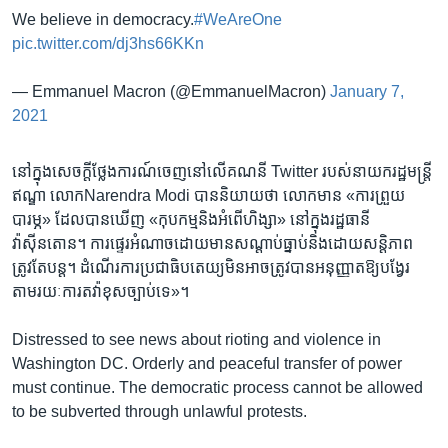
We believe in democracy.
#WeAreOne
pic.twitter.com/dj3hs66KKn
— Emmanuel Macron (@EmmanuelMacron)
January 7,
2021
នៅ​ក្នុង​សេច​ក្តីថ្លែង​ការណ៍​ចេញ​នៅ​លើ​គណនី​ Twitter ​របស់​នាយករដ្ឋ​មន្រ្តី​
ឥណ្ឌា​ លោក​Narendra Modi បាន​និយាយ​ថា​ លោក​មាន «ការ​ព្រួយ
បារម្ភ» ​ដែល​បាន​ឃើញ​ «កុបកម្ម​និង​អំពើ​ហិង្សា»​ នៅ​ក្នុង​រដ្ឋធានី​
វ៉ាស៊ីនតោន។ ការ​ផ្ទេរ​អំណាច​ដោយ​មាន​សណ្តាប់​ធ្នាប់​និង​ដោយសន្តិភាព​
ត្រូវតែ​បន្ដ។ ដំណើរការ​ប្រជា​ធិបតេយ្យ​មិនអាច​ត្រូវ​បាន​អនុញ្ញាត​ឱ្យបង្វែរ​
តាមរយៈ​ការ​តវ៉ា​ខុសច្បាប់​ទេ»។
Distressed to see news about rioting and violence in
Washington DC. Orderly and peaceful transfer of power
must continue. The democratic process cannot be allowed
to be subverted through unlawful protests.