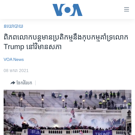
ភ្ជាប់​
ទៅ​
គេហទំព័រ​
នយោបាយ
កម្ពុជា
ទាក់ទង
ពិភពលោក​​បន្ដ​មាន​ប្រតិកម្ម​នឹង​កុបកម្ម​គាំទ្រ​លោក​
រំលង​
អន្តរជាតិ
Trump ​នៅ​វិមាន​សភា
និង​
អាមេរិក
ចូល​
VOA News
ទៅ​​
ចិន
ទំព័រ​
08 មករា 2021
ហេឡូវីអូអេ
ព័ត៌មាន​​
ចែករំលែក
តែ​
កម្ពុជាច្នៃប្រតិដ្ឋ
ម្តង
ព្រឹត្តិការណ៍ព័ត៌មាន
រំលង​
និង​
ទូរទស្សន៍ / វីដេអូ​
ចូល​
វិទ្យុ / ផតខាសថ៍
ទៅ​
ទំព័រ​
កម្មវិធីទាំងអស់