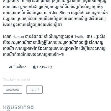
គាំទ្រ​លោក​ Trump​ ដែល​បាន​សម្រុកចូលទៅ​ក្នុង​សម័យ​ប្រជុំ​សភា​និង​ព្រឹទ្ធ​
សភា​ ខណៈ​អ្នក​តាក់តែង​ច្បាប់​កំពុង​បញ្ជាក់​អំពី​ជ័យជម្នះ​នៃ​សំឡេង​ប្រតិភូ​
របស់​ប្រធានាធិបតី​ជាប់ឆ្នោត​លោក ​Joe Biden បញ្ជាក់​ថា សហរដ្ឋ​អាមេរិក​
បញ្ជា​ភាព​ស្របច្បាប់​តាម​ក្រមសីលធម៌​ខ្លះតាម​គោល​ការណ៍​ប្រជា​ធិបតេយ្យ ​
ដែល​ទទួល​បាន​នៅក្នុង​ប្រទេស​ដទៃ​ទៀត។ ​
លោក Hasan បាន​និយាយ​នៅលើ​បណ្តាញ​សង្គម​ Twitter​ ថា៖​ «ប្រសិន​
បើ​សហ​រដ្ឋ​អាមេរិក​បាន​ឃើញ​អ្វីដែល​សហរដ្ឋ​អាមេរិក​កំពុង​ធ្វើ​នៅ​សហ​រដ្ឋ​
អាមេរិក​ សហរដ្ឋ​អាមេរិក​នឹង​លុក​លុយ​សហ​រដ្ឋ​អាមេរិក​ ដើម្បី​រំដោះ​សហរដ្ឋ​
អាមេរិក​ពីភាព​វឹកវរ​របស់​សហ​រដ្ឋ​អាមេរិក»៕
ចែករំលែក
Follow us
This item is part of
នយោបាយ
អន្តរជាតិ
អត្ថបទ​ទាក់ទង