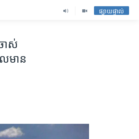
ផ្សាយផ្ទាល់
​ចាស់​
ដែល​មាន​