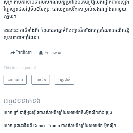
សុក្រ តាម​ការ​ទាមទារ​របស់​គណបក្ស​ប្រជាធិបតេយ្យ​ឱ្យ​បើក​រដ្ឋាភិបាល​ឡើង
វិញ​រហូត​ដល់​ថ្ងៃ​ទី​១៥​ខែ​កុម្ភៈ ដោយ​គ្មាន​ថវិកា​សម្រាប់​សង់​ជញ្ជាំង​ណាមួយ​
ឡើយ។
ពេលនេះ ភាគី​ទាំងពីរ កំពុង​ចរចា​គ្នា​អំពី​បញ្ហា​ថវិកា​ដែល​ត្រូវ​ចំណាយ​លើ​សន្តិ
សុខ​នៅ​តាម​ព្រំដែន៕
ចែករំលែក
Follow us
This item is part of
នយោបាយ
អាមេរិក​
អន្តរជាតិ
អត្ថបទ​ទាក់ទង
លោក ​ត្រាំ ​ជាថ្មី​ម្ដង​ទៀត​​បាន​គំរាម​បិទ​ព្រំដែន​អាមេរិក​និង​ម៉ិកស៊ិក​ទាំង​ស្រុង​
លោកប្រធានាធិបតី Donald Trump បានគំរាម​បិទ​​ព្រំដែន​អាមេរិក-ម៉ិកស៊ិក ​​