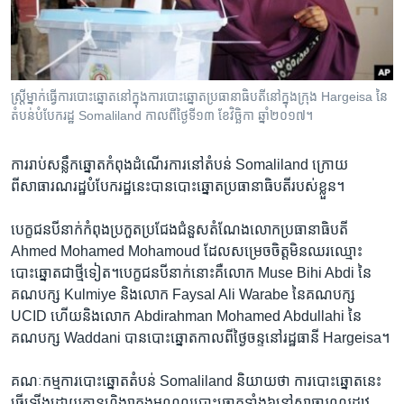
រចនា
សម្ព័ន្ធ​
Khmer English
រំលង​
និង​
បណ្តាញ​សង្គម
ចូល​
ស្ត្រី​ម្នាក់​ធ្វើ​ការ​បោះឆ្នោត​នៅ​ក្នុង​ការ​បោះឆ្នោត​ប្រធានាធិបតី​នៅ​ក្នុង​ក្រុង Hargeisa នៃ​
ទៅ​
តំបន់​បំបែក​រដ្ឋ Somaliland កាលពី​ថ្ងៃទី១៣ ខែវិច្ឆិកា ឆ្នាំ២០១៧។
កាន់​
ទំព័រ​
ភាសា
ការ​រាប់​សន្លឹកឆ្នោត​កំពុង​ដំណើរការ​នៅ​តំបន់​ Somaliland ​ក្រោយ
ស្វែង​
ពីសាធារណរដ្ឋ​បំបែក​រដ្ឋ​នេះ​បាន​បោះឆ្នោត​ប្រធានាធិបតី​របស់​ខ្លួន។
រក
បេក្ខជន​បី​នាក់​កំពុង​ប្រកួត​ប្រជែង​ជំនួស​តំណែង​លោក​ប្រធានាធិបតី​
Ahmed Mohamed Mohamoud ​ដែល​សម្រេច​ចិត្ត​មិន​ឈរ​ឈ្មោះ​
បោះឆ្នោត​ជា​ថ្មី​ទៀត។​បេក្ខជន​បី​នាក់​នោះ​គឺ​លោក​ Muse Bihi Abdi ​នៃ​
គណបក្ស Kulmiye និង​លោក Faysal Ali Warabe ​នៃ​គណបក្ស
UCID ​ហើយ​និង​លោក Abdirahman Mohamed Abdullahi នៃ​
គណបក្ស Waddani ​បាន​បោះឆ្នោត​កាលពី​ថ្ងៃចន្ទ​នៅរដ្ឋធានី​ Hargeisa។
គណៈកម្មការ​បោះឆ្នោត​តំបន់ Somaliland​ និយាយ​ថា ​ការ​បោះឆ្នោត​នេះ​
ធ្វើ​ឡើង​ដោយ​គ្មាន​ហិង្សា​ក្នុង​មណ្ឌលបោះឆ្នោត​ទាំង​៦នៅ​សាធារណរដ្​ឋ