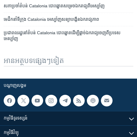
សភា​ប្រចាំ​តំបន់​ Catalonia បោះ​ឆ្នោត​សម្រេច​ឯករាជ្យ​ពី​​អេស្ប៉ាញ
មេដឹកនាំ​ទីក្រុង​ Catalonia អេស្ប៉ាញសន្យា​បង្កើន​ឯករាជ្យភាព
ប្រជាពល​រដ្ឋ​នៅ​តំបន់ ​Catalonia ​បោះ​ឆ្នោត​ដើម្បី​ផ្ដាច់​ឯករាជ្យ​ចេញ​ពី​ប្រទេស​
អេស្ប៉ាញ
អានអត្ថបទផ្សេងៗទៀត
បណ្តាញ​សង្គម
កម្មវិធី​ទូរទស្សន៍
កម្មវិធី​វិទ្យុ