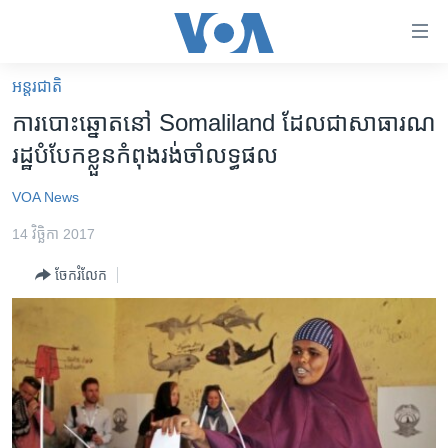
ភ្ជាប់​
ទៅ​
គេហទំព័រ​
អន្តរជាតិ
កម្ពុជា
ទាក់ទង
ការ​បោះឆ្នោត​នៅ​ Somaliland ដែល​ជា​សាធារណ​
រំលង​
អន្តរជាតិ
រដ្ឋ​បំបែក​ខ្លួន​កំពុង​រង់ចាំ​លទ្ធផល
និង​
អាមេរិក
ចូល​
VOA News
ទៅ​​
ចិន
ទំព័រ​
14 វិច្ឆិកា 2017
ហេឡូវីអូអេ
ព័ត៌មាន​​
ចែករំលែក
តែ​
កម្ពុជាច្នៃប្រតិដ្ឋ
ម្តង
ព្រឹត្តិការណ៍ព័ត៌មាន
រំលង​
និង​
ទូរទស្សន៍ / វីដេអូ​
ចូល​
វិទ្យុ / ផតខាសថ៍
ទៅ​
ទំព័រ​
កម្មវិធីទាំងអស់