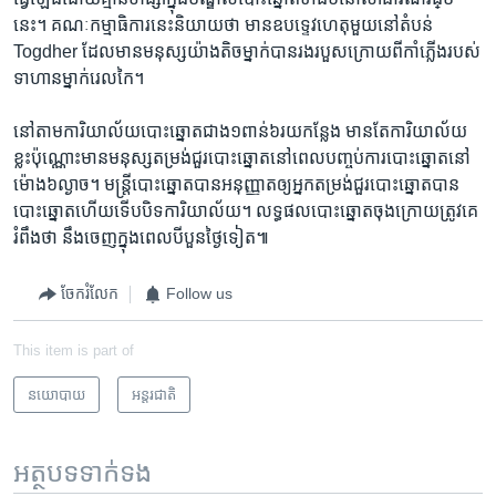
នេះ។ គណៈកម្មាធិការ​នេះ​និយាយ​ថា មាន​ឧបទ្ទេវហេតុ​មួយ​នៅតំបន់
Togdher ​ដែល​មាន​មនុស្ស​យ៉ាង​តិចម្នាក់​បាន​រងរបួស​ក្រោយពី​កាំភ្លើង​របស់​
ទាហាន​ម្នាក់​រេលកៃ។
នៅ​តាម​ការិយាល័យ​បោះឆ្នោត​ជាង​១ពាន់៦​រយ​កន្លែង​ មាន​តែ​ការិយាល័យ​
ខ្លះ​ប៉ុណ្ណោះ​មាន​មនុស្ស​តម្រង់​ជួរ​បោះឆ្នោត​នៅ​ពេល​បញ្ចប់​ការបោះឆ្នោត​នៅ
ម៉ោង​៦ល្ងាច។​ មន្ត្រី​បោះឆ្នោត​បាន​អនុញ្ញាត​ឲ្យ​អ្នក​តម្រង់​ជួរ​បោះឆ្នោត​បាន​
បោះឆ្នោត​ហើយ​ទើប​បិទ​ការិយាល័យ។​ លទ្ធផល​បោះឆ្នោត​ចុងក្រោយត្រូវ​គេ​
រំពឹង​ថា នឹងចេញ​ក្នុង​ពេល​បី​បួន​ថ្ងៃ​ទៀត៕
ចែករំលែក
Follow us
This item is part of
នយោបាយ
អន្តរជាតិ
អត្ថបទ​ទាក់ទង