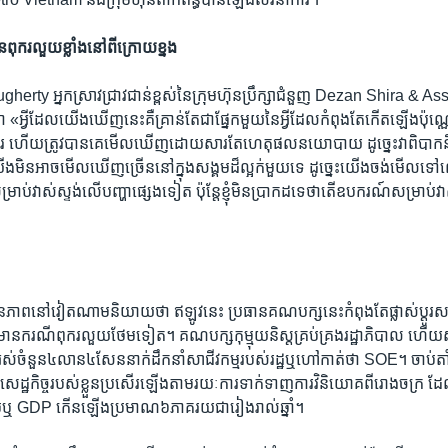
ពុករលួយ​ខ្លាំង​នៅ​ពី​ក្រោយ​ខ្នង​
ty អ្នកស្រាវជ្រាវ​ជាន់ខ្ពស់​នៃ​ក្រុមហ៊ុន​ប្រឹក្សា​ជំនួញ Dezan Shira & Assoc
 «អ្វី​ដែល​យើង​ឃើញ​នេះ​គឺ​គ្រាន់​តែ​ជា​ផ្នែក​មួយ​នៃ​អ្វី​ដែល​កំពុង​តែ​កើតឡើង​ប៉ុណ
 ហើយ​ត្រូវ​បាន​គេ​មើលឃើញ​ដោយសារ​តែ​ហេតុផល​នយោបាយ ដូច្នេះ​វា​ពិបាក​នឹង
មិន​អាច​មើល​ឃើញ​ច្រើន​នៅ​ក្នុង​សង្គម​ដ៏​ល្អក់​មួយ​ទេ ដូច្នេះ​យើង​ចង់​មើល​ទៅ
ាប់​វាស់ស្ទង់​លើ​បញ្ហា​ផ្សេង​ទៀត ប៉ុន្តែ​ខ្ញុំ​មិន​ប្រាកដ​ទេ​ថា​តើ​ឧបករណ៍​សម្រាប់​វាស់​
ានភាព​នៅ​វៀតណាម​និយាយ​ថា ឥឡូវ​នេះ ប្រធាន​គណបក្ស​នេះ​កំពុង​តែ​ផ្លាស់ប្តូរ​សមា
ឲ្យ​មាន​ករណី​ពុករលួយ​ថែមទៀត។ គណបក្ស​កុម្មុយនិស្ត​គ្រប់គ្រង​រដ្ឋាភិបាល​ ហើយ​ស
់​ចំនួន​៤លាន​៤សែន​នាក់​ដឹកនាំ​សាជីវកម្ម​របស់​រដ្ឋ​ឬ​ហៅ​កាត់​ថា SOE។ ចាប់​តាំង
សេដ្ឋកិច្ច​របស់​ខ្លួន​ប្រសើរឡើង​តាមរយៈ​ការ​ទាក់ទាញ​ការ​វិនិយោគ​ពី​រោងចក្រ ដែល​បច្ច
រុប​ឬ GDP កើនឡើង​ប្រមាណ​៦​ភាគរយ​ជា​រៀងរាល់​ឆ្នាំ។