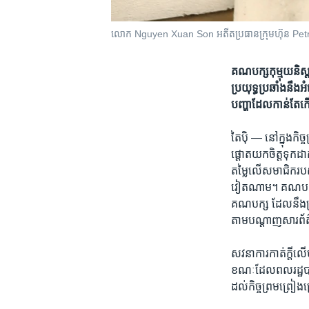
លោក Nguyen Xuan Son អតីត​ប្រធាន​ក្រុមហ៊ុន PetroVi
គណបក្ស​កុម្មុយនិស
ប្រយុទ្ធប្រឆាំង​នឹង
បញ្ហា​ដែល​កាន់​តែ​កើន
តៃប៉ិ —
នៅ​ក្នុង​កិ
ផ្តោត​យក​ចិត្ត​ទុក​ដ
តម្លៃ​លើ​សមាជិក​របស
វៀតណាម។ គណបក្ស​នេ
គណបក្ស ដែល​នឹង​ត្រ
តាម​បណ្តាញ​សារព័ត៌
សវនាការ​កាត់​ក្តី​ល
ខណៈ​ដែល​ពលរដ្ឋ​បាន​
ដល់​កិច្ចព្រមព្រៀង​