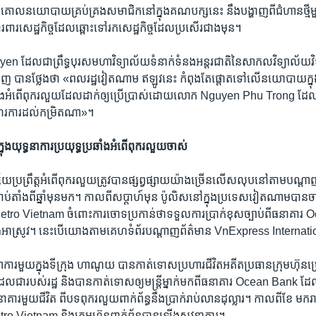
 គោលនយោបាយ​គ្រប់គ្រង​សមាជិក​នៅ​ក្នុង​គណបក្ស​នេះ​ នឹង​បង្ហាញ​ពី​ជំហាន​ថ្មី​មួយ​ក្
ពារ​សេដ្ឋកិច្ច​ដែល​ឆ្ពោះ​ទៅ​រក​សេដ្ឋកិច្ច​ដែល​ប្រសើរ​ជាងមុន។ ​
ែល​ជា​ព្រឹទ្ធបុរស​មហាវិទ្យាល័យ​ទំនាក់ទំនង​អន្តរជាតិ​នៃ​សាកលវិទ្យាល័យ​វិទ្យ
មិញ បាន​ថ្លែង​ថា «ពលរដ្ឋ​វៀតណាម​ ឥឡូវ​នេះ កំពុង​តែ​ផ្តោត​ទៅ​លើ​នយោបាយ​ក្នុង​
ង​នឹង​អំពើ​ពុករលួយ​ដែល​ដាក់​ឲ្យ​ប្រើប្រាស់​ដោយ​លោក Nguyen Phu Trong ដែល​
រការ​ដល់កម្រិត​ណា»។ ​
ក្នុង​យុទ្ធនាការ​ប្រយុទ្ធ​ប្រឆាំង​អំពើ​ពុករលួយ​ចាស់​
ស័យ​ប្រព្រឹត្ត​អំពើ​ពុករលួយ​ត្រូវ​បាន​ផ្សព្វផ្សាយ​យ៉ាង​ច្រើន​លើសលុប​នៅ​តាម​បណ្តាញ
ាំង​ពី​ឆ្នាំ​មុន​មក។ កាល​ពី​សប្តាហ៍​មុន ប៉ូលិស​នៅ​ក្នុង​ប្រទេស​វៀតណាម​បាន​ចាប់​ខ្លួ
Petro Vietnam ចំពោះ​ការ​ចោទប្រកាន់​ថា​ទទួល​ការប្រាក់​ខុស​ច្បាប់​ពី​ធនាគ
រឿង​អាស្រូវ។ នេះ​បើ​យោង​តាម​គេហទំព័រ​បណ្តាញ​ព័ត៌មាន VnExpress Internation
ាការ​មួយ​ក្នុង​ទីក្រុង ហាណូយ បាន​កាត់ទោស​ប្រហារជីវិត​អតីត​ប្រធាន​ក្រុមហ៊ុន​ប្រ
ជា​របស់​រដ្ឋ និង​បាន​កាត់ទោស​ឲ្យ​មន្ត្រី​ម្នាក់​មក​ពី​ធនាគារ Ocean Bank ដែ
រ​មួយ​ជីវិត ពី​បទ​ពុករលួយ​ពាក់ព័ន្ធ​នឹង​ប្រាក់​រាប់​លាន​ដុល្លារ។ កាល​ពី​ខែ មករា មន
etro Vietnam និង​ក្រុមហ៊ុន​ពាក់ព័ន្ធ​បាន​ឡើង​សវនាការ។ ​