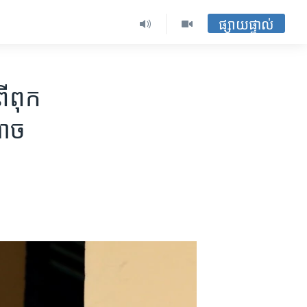
ផ្សាយផ្ទាល់
ើ​ពុក
ណាច