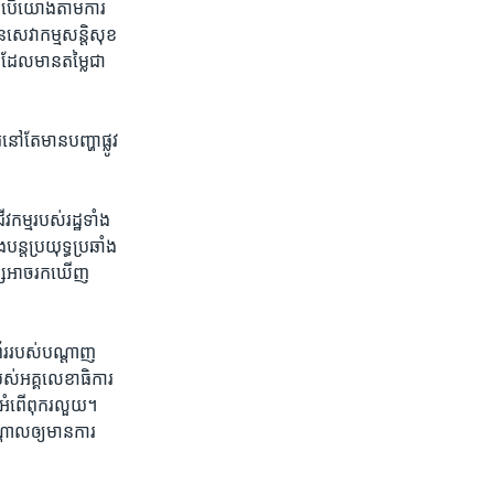
នេះ​បើយោង​តាម​ការ​
​សេវាកម្ម​សន្តិសុខ
ដែល​មាន​តម្លៃ​ជា​
​តែ​មាន​បញ្ហា​ផ្លូវ​
ម​របស់​រដ្ឋ​ទាំង​
ន្ត​ប្រយុទ្ធប្រឆាំង​
ក្ស​អាច​រកឃើញ​
័រ​របស់​បណ្តាញ​
ស់​អគ្គលេខាធិការ​
ឹង​អំពើ​ពុករលួយ។
ាល​ឲ្យ​មាន​ការ​