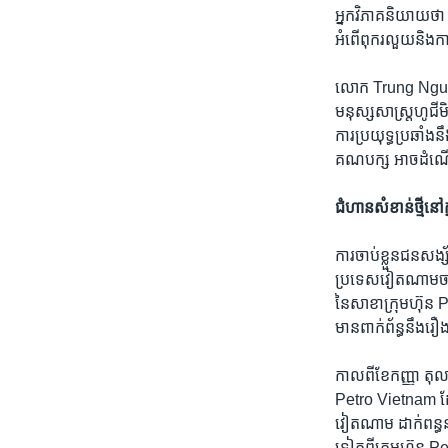
អ្នក​វិភាគ​និយាយ​ថា
អំពើ​ពុករលួយ​និង​ការ
លោក Trung Nguyen ដ
មនុស្សសាស្ត្រ​ហូជី
ការ​ប្រយុទ្ធប្រឆាំ
គណបក្ស​ អាច​ដំណើ
ជំហាន​សំខាន់​ថ្មី​នៅ​
ការ​ចាប់​ខ្លួន​ជនសង្
ប្រទេស​វៀតណាម​ចាប់​ត
នៃ​សាខា​ក្រុមហ៊ុន 
មាន​ពាក់ព័ន្ធ​នឹង​
កាល​ពី​ខែកញ្ញា ​តុល
Petro Vietnam ដែល​
វៀតណាម ដាក់​ពន្ធនាគា
ទៀត​ពី​ក្រុមហ៊ុន P