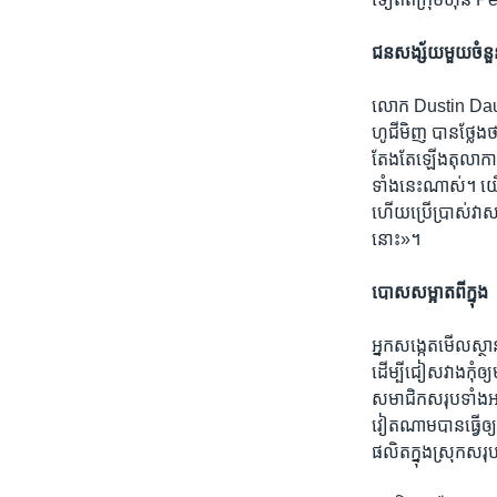
ជនសង្ស័យ​មួយ​ចំនួន​
លោក Dustin Daugher
ហូជីមិញ បាន​ថ្លែង​ថា
តែងតែ​ឡើង​តុលាការ
ទាំង​នេះ​ណាស់។ យើង​
ហើយ​ប្រើប្រាស់​វា​សម្រ
នោះ»។
បោសសម្អាត​ពី​ក្នុង
អ្នក​សង្កេត​មើល​ស្ថ
ដើម្បី​ជៀសវាង​កុំ​
សមាជិក​សរុប​ទាំង​អស
វៀតណាម​បាន​ធ្វើ​ឲ្យ​
ផលិត​ក្នុង​ស្រុក​ស