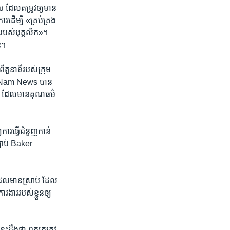
​ ដែល​តម្រូវ​ឲ្យ​មាន​
ដើម្បី ​«គ្រប់គ្រង​
រ​របស់​បុគ្គលិក»។
។​
​តួនាទី​របស់​ក្រុម
iet Nam News បាន​
្ត្រ​ ដែល​មាន​គុណធម៌
ារ​ធ្វើ​ជំនួញ​កាន់​
បាប់ Baker
ដែល​មាន​ស្រាប់ ដែល​
រងារ​របស់​ខ្លួន​ឲ្យ​
ះ​ដឹង​ថា ពួកគេ​ត្រូវ​