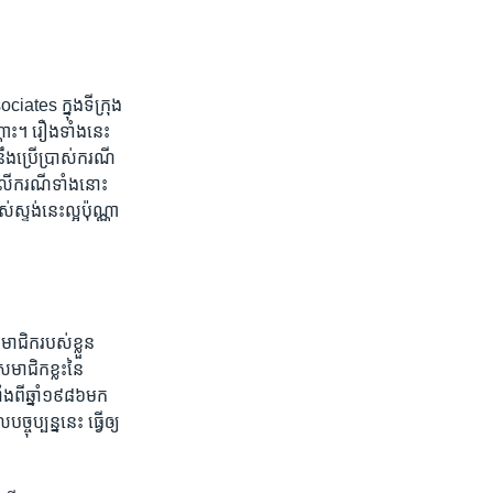
iates ក្នុង​ទីក្រុង
្ណោះ។ រឿង​ទាំង​នេះ​
​ប្រើប្រាស់​ករណី​
​លើ​ករណី​ទាំង​នោះ
ស្ទង់​នេះ​ល្អ​ប៉ុណ្ណា​
ជិក​របស់​ខ្លួន​
មាជិកខ្លះ​នៃ​
​ពី​ឆ្នាំ​១៩៨៦​មក
ុប្បន្ន​នេះ ធ្វើ​ឲ្យ​