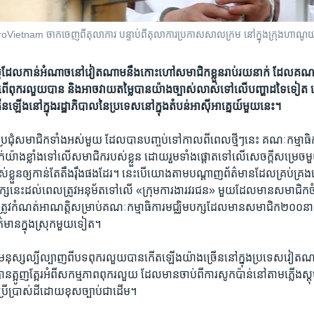
etnam ចាកចេញ​ពី​តុលាការ បន្ទាប់​ពី​តុលាការ​ប្រកាស​សាលក្រម​ នៅ​ក្នុង​ក្រុង​ហាណ
្ត​ដែល​កាន់​អំណាច​នៅ​វៀតណាម​នឹង​កោះ​ហៅ​សមាជិក​ខ្លួន​រាប់​រយ​នាក់ ដែល​គណប
​អំពើ​ពុករលួយ​បាន និង​អាច​វាយ​តម្លៃ​បាន​យ៉ាង​ច្បាស់លាស់​ទៅ​លើ​បញ្ហា​ដទៃទៀត 
ឡើង​នៅ​ក្នុង​រដ្ឋាភិបាល​នៃ​ប្រទេស​​នៅ​ក្នុង​តំបន់​អាស៊ីអាគ្នេយ៍​មួយ​នេះ។ ​​​​
ច្ចប្រជុំសមាជិក​ទាំង​អស់​មួយ ដែល​បាន​បញ្ចប់​ទៅ​កាល​ពី​ពេល​ថ្មីៗ​នេះ គណៈកម្មាធិក
ាក់​យ៉ាង​ខ្លាំង​ទៅ​លើ​សមាជិក​របស់​ខ្លួន ដោយ​រួម​ទាំង​ផ្តោត​ទៅ​លើ​សេចក្តីសម្រេច​មួយ
់​ខ្លួន​ឲ្យ​កាន់​តែ​តឹងរ៉ឹង​ផង​ដែរ។ នេះ​បើយោង​តាម​បណ្តាញ​ព័ត៌មាន​ដែល​គ្រប់គ្រង​
ះ​ដល់​ពេល​ត្រូវ​អនុម័ត​ទៅ​លើ ​«ក្រុមការងារ​វរជន» ​មួយដែល​មាន​សមាជិក​ចំនួ
ូវ​កំណត់​អាណត្តិ​សម្រាប់​គណៈកម្មាធិការ​មជ្ឈិម​បក្ស​ដែល​មាន​សមាជិក​២០០​នា
មាន​ក្នុង​ស្រុក​មួយ​ទៀត។
ើ​មនុស្ស​ល្បីល្បាញ​ពី​បទ​ពុករលួយ​បាន​កើត​ឡើង​យ៉ាង​ច្រើន​នៅ​ក្នុង​ប្រទេស​វៀតណាម​ក
ត្អូញត្អែរ​អំពី​សកម្មភាព​ពុករលួយ ដែល​មាន​ចាប់​ពី​ការ​សូកប៉ាន់​នៅ​តាម​ភ្លើង​ស្ត
ប្រើប្រាស់​ដី​ដោយ​ខុសច្បាប់​ជាដើម។