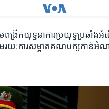
្រីក​យុទ្ធនាការ​ប្រយុទ្ធ​ប្រឆាំង​អំព
មរយៈ​ការ​សម្អាត​គណបក្ស​កាន់​អំ