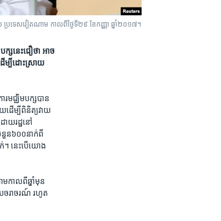
ូយ ប្រទេស​វៀតណាម កាលពី​ថ្ងៃទី២៩ ខែកញ្ញា ឆ្នាំ២០១៧។
ក្ស​នេះ​ជឿ​ថា អាច​
ដើម្បី​ដោះស្រាយ​
ារ​មជ្ឈិមបក្ស​បាន​
​ដើម្បី​ពិនិត្យ​វាយ
ដោយ​រដ្ឋ​នៅ​
ន​៦០០​នាក់​ពី​
ក់។​ នេះ​បើ​យោង​
ាល​ពី​ឆ្នាំ​មុន ​
ុប​ចរាចរណ៍​ រហូត​