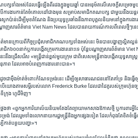
ណបក្ស​ទាំងអស់​ដែល​ធ្វើ​ឡើង​ពីរ​ដង​ក្នុង​មួយ​ឆ្នាំ បាន​អនុម័ត​លើ​សេចក្តីសម្រេច​មួយ
ៃ​លើ​ការងារ​កាន់​តែ​ចំ​គោលដៅ​ជាង​មុន សម្រាប់​សមាជិក​គណបក្ស ជាមួយនឹង​យន្តការ​
​សូកប៉ាន់​ដើម្បី​មុខតំណែង និង​ប្រយុទ្ធប្រឆាំង​នឹង​ភាព​បុគ្គលនិយម​នៅ​ក្នុង​ការងា
្តាញ​សារព័ត៌មាន Viet Nam News ដែល​បាន​រាយការណ៍​កាល​ពី​ពេល​ថ្មីៗ​នេះ
មាន​ក្រោយ​ពី​កិច្ចប្រជុំ​សមាជិក​គណបក្ស​ទាំងអស់​នេះ មិន​បាន​បង្ហាញ​ល្អិតល្អន់​ពី
ជិក​៦០០​នាក់​ឬ​ការ​បង្កើត​ក្រុម​ការងារ​នោះ​ទេ ប៉ុន្តែ​បណ្តាញ​សារព័ត៌មាន V
ះ​នឹង​ជ្រើសរើស «​មន្ត្រី​ជាន់​ខ្ពស់​មួយ​ក្រុម ជាពិសេស​មន្ត្រី​ខាង​បង្កើត​យុទ្ធសាស
យានុភាព ដែល​អាច​បំពេញ​ការងារ​នោះ​បាន»។​
ចជា​ម៉ឺងម៉ាត់​ចំពោះ​កំណែ​ទម្រង់​នេះ ដើម្បី​ឲ្យ​សាធារណជន​នៅ​តែ​គាំទ្រ និង​ធ្វើ​ឲ្យ​ក
បើ​យោង​តាម​សម្តី​របស់​លោក Frederick Burke ដែល​ជា​ដៃគូ​របស់​ក្រុមហ៊ុន​ច្
ទីក្រុង ហូជីមិញ។
ង​ថា «ពួកអ្នក​ការិយាល័យ​និយម​តែង​តែ​ព្យាយាម​កសាង​ឱកាស​ថ្មី ឬ​ការពារ​អ្វី​
ែ​ទម្រង់ ដែល​រួម​ទាំង​លោក​នាយករដ្ឋមន្ត្រី​និង​អ្នក​ផ្សេង​ទៀត ដែល​កំពុង​តែ​ខិតខំ​ធ្វើ​កា
បី​កាត់​បន្ថយ​បញ្ហា»។ ​
ា «មាន​ការ​បំពាន​នៅ​ក្នុង​ក្រុមហ៊ុន​របស់​រដ្ឋ​មួយ​ចំនួន​ដែល​ខ្ញុំ​គិត​ថា គណបក្ស​នេ