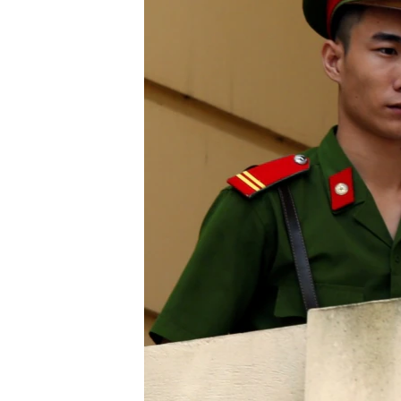
រចនា
សម្ព័ន្ធ​
រំលង​
និង​
ចូល​
ទៅ​
កាន់​
ទំព័រ​
ស្វែង​
រក