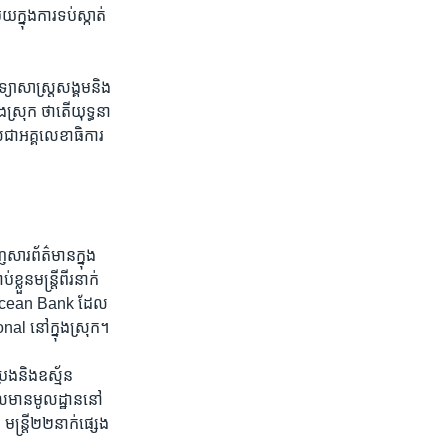
នុង​ការ​ទប់​ស្កាត់​
ាសាស្ត្រ​សង្គម​និង​
ស្រុក ថា​តើ​យុទ្ធនា
ជា​អគ្គលេខាធិការ​
​សារព័ត៌មាន​ក្នុង​
ន​មន្ត្រី​ពីរ​នាក់​
ារ Ocean Bank ដែល​
al នៅ​ក្នុង​ស្រុក។
េង​និង​ឧស្ម័ន
ល​មាន​មូលដ្ឋាន​នៅ​
្ត្រី​២២​នាក់​ផ្សេង​