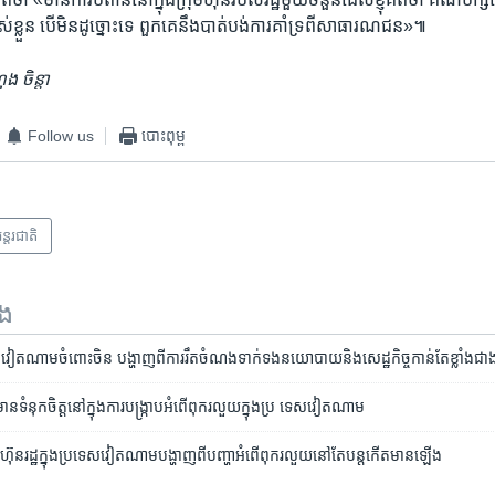
់​ខ្លួន បើ​មិន​ដូច្នោះ​ទេ ពួកគេ​នឹង​បាត់បង់​ការ​គាំទ្រ​ពី​សាធារណជន»៕
ង ចិន្តា
Follow us
បោះពុម្ព
ន្តរជាតិ
ទង
បស់​វៀតណាម​ចំពោះ​ចិន​ បង្ហាញ​ពី​ការ​រឹត​ចំណង​ទាក់ទង​នយោបាយ​និង​សេដ្ឋកិច្ច​កាន់​តែ​ខ្លាំង​ជា
ន​ទំនុក​ចិត្ត​នៅ​ក្នុងការ​បង្ក្រាប​​អំពើ​ពុករលួយ​ក្នុង​ប្រ ទេស​វៀត​ណាម
ហ៊ុន​រដ្ឋ​​ក្នុង​ប្រទេស​វៀតណាម​បង្ហាញ​ពី​បញ្ហា​អំពើ​ពុករលួយ​​នៅ​តែ​បន្ត​កើត​មាន​ឡើង