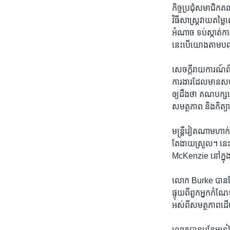
កិច្ចប្រជុំ​សមាជិក​គ
វិធីសាស្ត្រ​វាយតម្ល
អំណាច ទប់ស្កាត់​ការ
នេះ​បើយោង​តាម​បណ
សេចក្តីរាយការណ៍​ព័ត៌
ការងារ​ដែល​មាន​សមា
ឲ្យ​ដឹង​ថា គណបក្ស​នេ
សមត្ថភាព និង​កិត្
មន្ត្រី​វៀតណាម​ហាក់ដូ
តែ​ងាយស្រួល។ នេះ​
McKenzie នៅក្នុង​
លោក Burke បាន​ថ្លែ
ផ្ទុយ​ពី​ពួក​អ្នក​កំណ
អស់​ពី​សមត្ថភាព​ដើម្
លោក​បាន​បន្ថែម​ទៀត​ថ