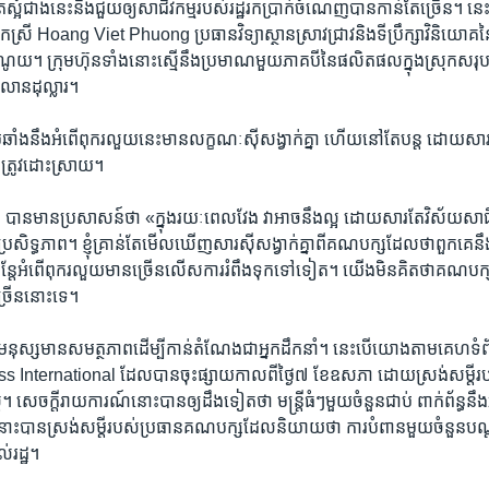
ស្អំ​ជាង​នេះ​នឹង​ជួយ​ឲ្យ​សាជីវកម្ម​របស់​រដ្ឋ​រក​ប្រាក់​ចំណេញ​បាន​កាន់​តែ​ច្រើន។ 
ី Hoang Viet Phuong ប្រធាន​វិទ្យាស្ថានស្រាវជ្រាវ​និង​ទីប្រឹក្សា​វិនិយោគ​នៃ
ាណូយ។ ក្រុមហ៊ុន​ទាំង​នោះ​ស្មើ​នឹង​ប្រមាណ​មួយ​ភាគ​បី​នៃ​ផលិតផល​ក្នុង​ស្រុក​សរុប​
​លាន​ដុល្លារ។
្រឆាំង​នឹង​អំពើ​ពុករលួយ​នេះ​មាន​លក្ខណៈ​ស៊ីសង្វាក់​គ្នា ហើយ​នៅ​តែ​បន្ត ដោយសារ​នៅ
​ត្រូវ​ដោះស្រាយ។ ​
​មាន​ប្រសាសន៍​ថា «ក្នុង​រយៈពេល​វែង​ វា​អាច​នឹង​ល្អ ដោយសារ​តែ​វិស័យ​សាជីវកម្
្រសិទ្ធភាព។ ខ្ញុំ​គ្រាន់​តែ​មើល​ឃើញ​សារ​ស៊ីសង្វាក់​គ្នា​ពី​គណបក្ស​ដែល​ថា​ពួកគេ​នឹង​ប
ប៉ុន្តែ​អំពើ​ពុករលួយ​មាន​ច្រើន​លើស​ការ​រំពឹង​ទុក​ទៅ​ទៀត។ យើង​មិន​គិត​ថា​គណប
រើន​នោះ​ទេ។ ​
មនុស្ស​មាន​សមត្ថភាព​ដើម្បី​កាន់​តំណែង​ជា​អ្នក​ដឹកនាំ។ នេះ​បើ​យោង​តាម​គេហទំព
 International ដែល​បាន​ចុះ​ផ្សាយកាល​ពី​ថ្ងៃ​៧ ខែឧសភា ដោយ​ស្រង់​សម្តី​រប
 សេចក្តីរាយការណ៍​នោះ​បាន​ឲ្យ​ដឹង​ទៀត​ថា មន្ត្រី​ធំ​ៗ​មួយ​ចំនួន​ជាប់ ពាក់ព័ន្ធ​ន
ះ​បាន​ស្រង់​សម្តី​របស់​ប្រធាន​គណបក្ស​ដែល​និយាយ​ថា ការ​បំពាន​មួយ​ចំនួន​បណ្ត
​រដ្ឋ។ ​