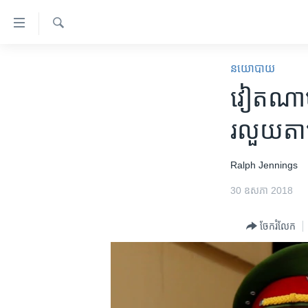
ភ្ជាប់​
ទៅ​
គេហទំព័រ​
ស្វែង​
កម្ពុជា
រក
នយោបាយ
ទាក់ទង
អន្តរជាតិ
វៀតណាម​ពង
រំលង​
និង​
អាមេរិក
រលួយ​តា
ចូល​
ចិន
ទៅ​​
ទំព័រ​
ហេឡូវីអូអេ
Ralph Jennings
ព័ត៌មាន​​
កម្ពុជាច្នៃប្រតិដ្ឋ
30 ឧសភា 2018
តែ​
ម្តង
ព្រឹត្តិការណ៍ព័ត៌មាន
ចែករំលែក
រំលង​
ទូរទស្សន៍ / វីដេអូ​
និង​
ចូល​
វិទ្យុ / ផតខាសថ៍
ទៅ​
កម្មវិធីទាំងអស់
ទំព័រ​