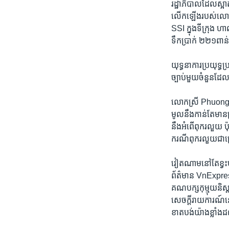
រដ្ឋាភិបាល​ដែល​ស្អាត
លើកឡើង​របស់​លោកស្រ
SSI ក្នុង​ទីក្រុង ហ
ទឹកប្រាក់​ ២២១​ពាន់
យុទ្ធនាការ​ប្រយុទ្ធប
ច្បាប់​មួយ​ចំនួន​ដែល
លោកស្រី Phuong បាន
មូល​នឹង​កាន់​តែ​មាន​ប
នឹង​អំពើ​ពុករលួយ​ 
ករណី​ពុករលួយ​ជាច្
វៀតណាម​នៅ​តែ​ខ្វះ​
ព័ត៌មាន VnExpress
គណបក្ស​កុម្មុយនិស្ត។
សេចក្តីរាយការណ៍​នោ
ខាតបង់​យ៉ាង​ខ្លាំង​ដល់