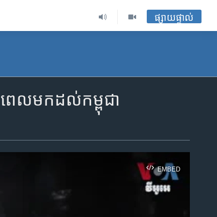
ផ្សាយផ្ទាល់
៩​ ពេល​មក​ដល់​កម្ពុជា
EMBED