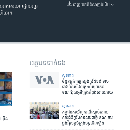
ទាញ​យក​ពី​តំណភ្ជាប់​ដើម
អាកាស​យាន​ដ្ឋាន​អន្តរ​
EMBED
ដាហ៍​នេះ។
អត្ថបទ​ទាក់ទង
សុខភាព
ចំនួន​ផ្លូវការ​អ្នក​ឆ្លង​កូវីដ១៩ ​ទាប​
ជាង​ចំនួន​ដែល​ឆ្លង​ពិត​ប្រាកដ​
ខណៈ​វីរុស​អូមីក្រុង​កំពុង​សាយ​ភាយ
សុខភាព
កម្ពុជា​រកឃើញ​ករណី​ស្លាប់​ដោយ​
សារ​ជំងឺ​កូវីដ១៩​សារ​ជាថ្មី​ ខណៈ​ការ​
ចម្រើន
ឆ្លង​វីរុស​អូមីក្រុង​បន្ត​កើន​ឡើង​