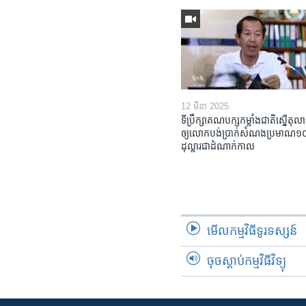
12 មីនា 2025
ទីប្រឹក្សា​គណបក្ស​កម្លាំង​ជាតិ​ស្នើ​តុលា
ឲ្យ​លោក​បង់ប្រាក់​សំណង​ប្រមាណ​១០​ម
ដុល្លារ​ជា​ដំណាក់កាល
មើល​កម្មវិធី​ទូរទស្សន៍
ចុចស្តាប់កម្មវិធីវិទ្យុ