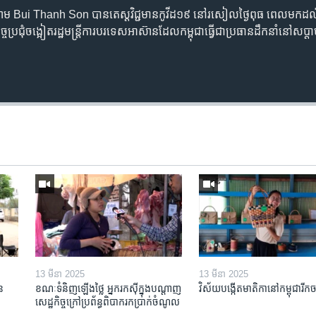
ណាម Bui Thanh Son បាន​តេស្ដ​វិជ្ជមាន​កូវីដ១៩​ នៅ​​រសៀល​ថ្ងៃ​ពុធ ពេល​មក​ដល់​
ច្ច​ប្រជុំ​ចង្អៀត​រដ្ឋមន្ត្រី​ការ​បរទេស​អាស៊ាន​ដែល​កម្ពុជា​ធ្វើ​ជា​ប្រធាន​ដឹក​នាំ​នៅ​សប្
13 មីនា 2025
13 មីនា 2025
ន​
ខណៈទំនិញឡើងថ្លៃ អ្នករកស៊ីក្នុង​បណ្តាញ​
វិស័យ​បង្កើត​មាតិកា​នៅ​កម្ពុជា​រីក​
សេដ្ឋកិច្ចក្រៅ​ប្រព័ន្ធពិបាក​រក​ប្រាក់​ចំណូល