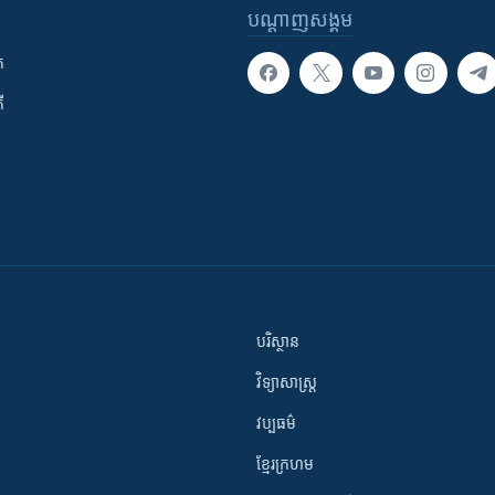
បណ្តាញ​សង្គម
ក
ី
បរិស្ថាន
វិទ្យាសាស្រ្ត
វប្បធម៌
ខ្មែរក្រហម