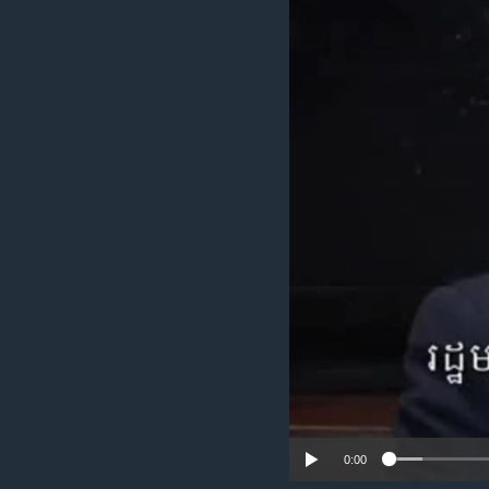
រចនា
សម្ព័ន្ធ​
រំលង​
និង​
ចូល​
ទៅ​
កាន់​
ទំព័រ​
ស្វែង​
រក
0:00