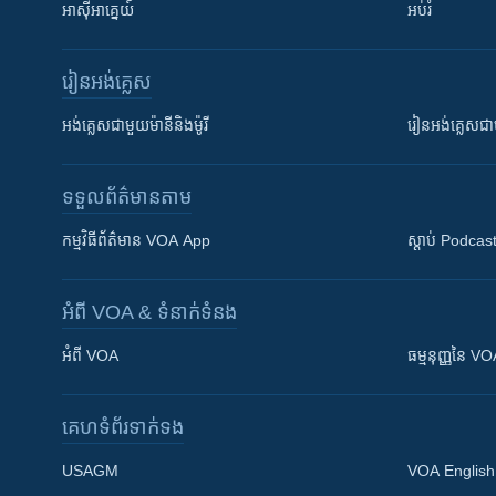
អាស៊ីអាគ្នេយ៍
អប់រំ
រៀន​​អង់គ្លេស
អង់គ្លេស​ជាមួយ​ម៉ានី​និង​ម៉ូរី
រៀន​​​​​​អង់គ្លេ
ទទួល​ព័ត៌មាន​តាម
កម្មវិធី​ព័ត៌មាន VOA App
ស្តាប់ Podcas
អំពី​ VOA & ទំនាក់ទំនង
អំពី​ VOA
ធម្មនុញ្ញ​នៃ V
គេហទំព័រ​​ទាក់ទង
USAGM
VOA English