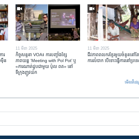
11 មីនា 2025
11 មីនា 2025
ការ​
កិច្ចសន្ទនា VOA៖ ការ​បញ្ចាំង​ខ្សែ
ជីវភាពពលករខ្មែរមួយចំនួននៅ
៉ឺន​
ភាពយន្ត ‘Meeting with Pol Pot’ ឬ
ការលំបាក បើទោះធ្វើការនៅប្រទ
«ការណាត់ជួប​ជាមួយ​ ប៉ុល ពត» នៅ
ទីក្រុងញូវយ៉ក​
មើល​វីដេអ