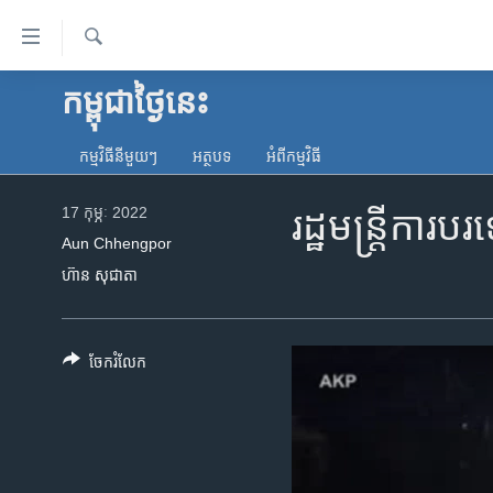
ភ្ជាប់​
ទៅ​
គេហទំព័រ​
ស្វែង​
កម្ពុជាថ្ងៃនេះ
កម្ពុជា
រក
ទាក់ទង
អន្តរជាតិ
រំលង​
កម្មវិធី​នីមួយៗ
អត្ថបទ​
អំពី​កម្មវិធី​
និង​
អាមេរិក
ចូល​
17 កុម្ភៈ 2022
រដ្ឋមន្ត្រី​កា
ចិន
ទៅ​​
Aun Chhengpor
ទំព័រ​
ហេឡូវីអូអេ
ហ៊ាន សុជាតា
ព័ត៌មាន​​
កម្ពុជាច្នៃប្រតិដ្ឋ
តែ​
ម្តង
ព្រឹត្តិការណ៍ព័ត៌មាន
ចែករំលែក
រំលង​
ទូរទស្សន៍ / វីដេអូ​
និង​
ចូល​
វិទ្យុ / ផតខាសថ៍
ទៅ​
កម្មវិធីទាំងអស់
ទំព័រ​