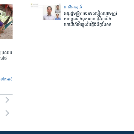
អាស៊ី​អាគ្នេយ៍
អនុ​រដ្ឋមន្ត្រី​ការបរទេស​វៀតណាម​ត្រូវ​​
ចាប់ខ្លួន​​រឿង​ពុករលួយ​ជុំវិញ​​ជើង​
ហោះហើរ​អំឡុង​​វិបត្តិ​ជំងឺកូវីដ១៩
តែប្រឈម
េសថៃ
ូ​ទាំង​អស់