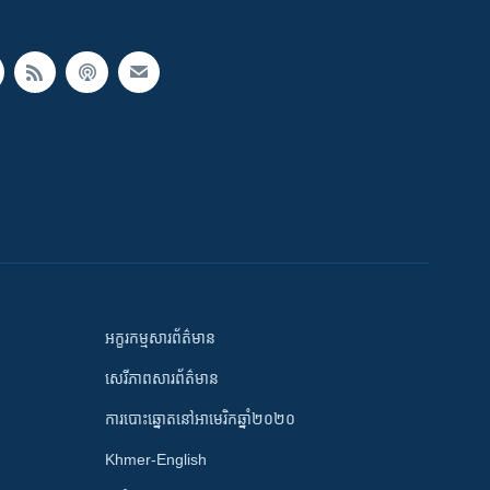
អក្ខរកម្មសារព័ត៌មាន
សេរីភាពសារព័ត៌មាន
ការបោះឆ្នោតនៅអាមេរិកឆ្នាំ២០២០
Khmer-English