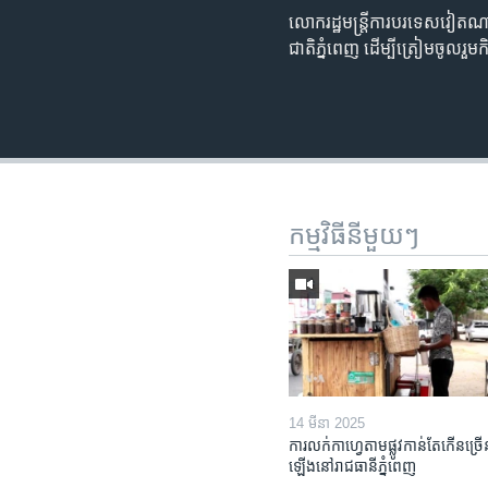
លោក​រដ្ឋ​មន្ត្រី​ការ​បរទេស​វៀត
ជាតិ​ភ្នំពេញ​ ដើម្បីត្រៀម​ចូល​រួម​កិ
កម្មវិធី​នីមួយៗ
14 មីនា 2025
ការលក់​កាហ្វេ​តាម​ផ្លូវ​កាន់តែ​កើន​ច្រើ
ឡើង​នៅ​រាជធានី​ភ្នំពេញ