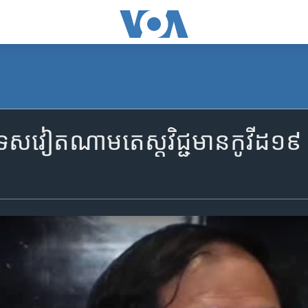
រ​បរទេស​វៀតណាម​តេស្ដ​វិជ្ជមាន​កូវីដ១