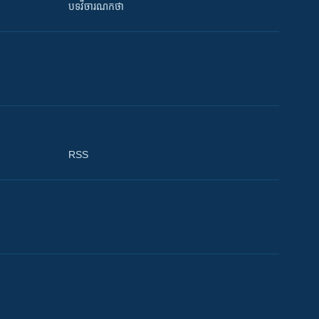
បទវិចារណកថា
RSS