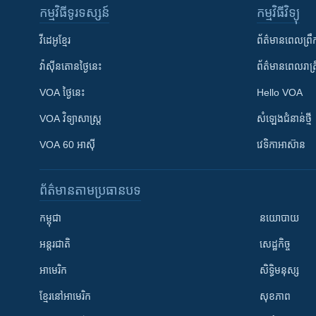
កម្មវិធី​ទូរទស្សន៍
កម្មវិធី​វិទ្យុ
វីដេអូ​ខ្មែរ
ព័ត៌មាន​ពេល​ព្រឹ
វ៉ាស៊ីនតោន​ថ្ងៃ​នេះ
ព័ត៌មាន​​ពេល​រាត្រ
VOA ថ្ងៃនេះ
Hello VOA
VOA ​វិទ្យាសាស្ត្រ
សំឡេង​ជំនាន់​ថ្មី
VOA 60 អាស៊ី
វេទិកា​អាស៊ាន
ព័ត៌មាន​តាមប្រធានបទ​
កម្ពុជា
នយោបាយ
អន្តរជាតិ
សេដ្ឋកិច្ច
អាមេរិក
សិទ្ធិមនុស្ស
ខ្មែរ​នៅអាមេរិក
សុខភាព