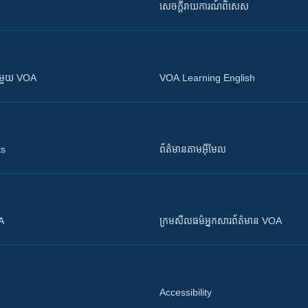
សេចក្តីរាយការណ៍ពិសេស
ស​​ជាមួយ VOA
VOA Learning English
ts
ព័ត៌មាន​តាម​អ៊ីមែល
OA
ក្រម​​​សីលធម៌​​​អ្នក​​​សារព័ត៌មាន VOA
Accessibility