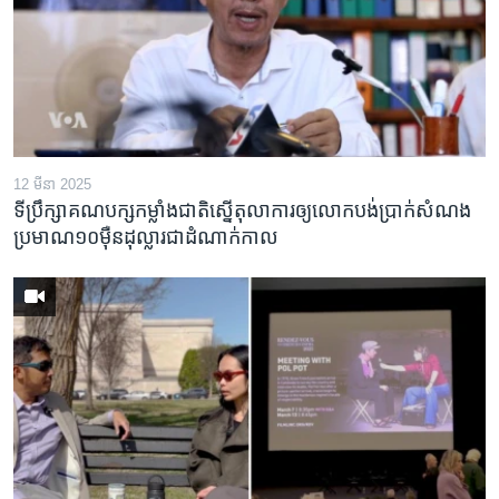
12 មីនា 2025
ទីប្រឹក្សា​គណបក្ស​កម្លាំង​ជាតិ​ស្នើ​តុលាការ​ឲ្យ​លោក​បង់ប្រាក់​សំណង​
ប្រមាណ​១០​ម៉ឺន​ដុល្លារ​ជា​ដំណាក់កាល