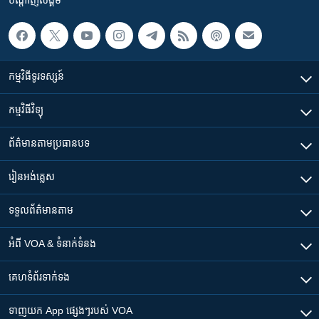
បណ្តាញ​សង្គម
កម្មវិធី​ទូរទស្សន៍
កម្មវិធី​វិទ្យុ
ព័ត៌មាន​តាមប្រធានបទ​
រៀន​​អង់គ្លេស
ទទួល​ព័ត៌មាន​តាម
អំពី​ VOA & ទំនាក់ទំនង
គេហទំព័រ​​ទាក់ទង
ទាញយក​ App ផ្សេងៗ​របស់​ VOA