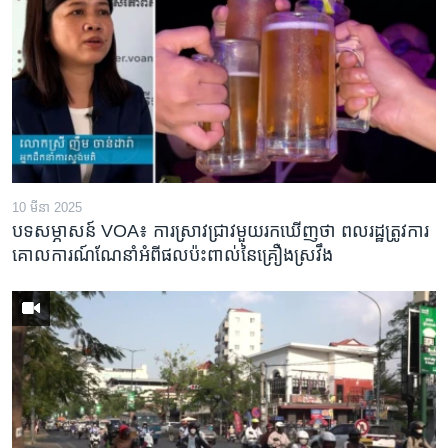
10 មីនា 2025
បទសម្ភាសន៍ VOA៖ ការស្រាវជ្រាវមួយរកឃើញថា ពលរដ្ឋត្រូវការ
គោលការណ៍ណែនាំអំពីផលប៉ះពាល់នៃគ្រឿងស្រវឹង