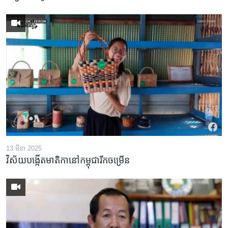
13 មីនា 2025
វិស័យ​បង្កើត​មាតិកា​នៅ​កម្ពុជា​រីក​ចម្រើន