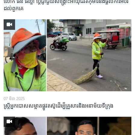
លោក ផន ផល្លា ប្តេជ្ញាជួយសង្រ្គោះអាយុជីវិតកុមារនិងផ្តល់ការអប់រំ
ដល់ពួកគេ
07 មីនា 2025
ស្រ្តីអ្នកបោសសម្អាតផ្លូវតស៊ូដើម្បីគ្រួសារនិងអនាម័យទីក្រុង