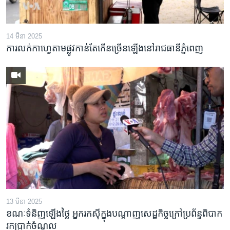
រចនា
សម្ព័ន្ធ​
Khmer English
រំលង​
14 មីនា 2025
និង​
បណ្តាញ​សង្គម
ការលក់​កាហ្វេ​តាម​ផ្លូវ​កាន់តែ​កើន​ច្រើន​ឡើង​នៅ​រាជធានី​ភ្នំពេញ
ចូល​
ទៅ​
កាន់​
ទំព័រ​
ភាសា
ស្វែង​
រក
13 មីនា 2025
ខណៈទំនិញឡើងថ្លៃ អ្នករកស៊ីក្នុង​បណ្តាញ​សេដ្ឋកិច្ចក្រៅ​ប្រព័ន្ធពិបាក​
រក​ប្រាក់​ចំណូល