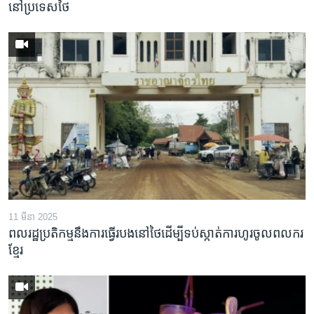
នៅប្រទេសថៃ
11 មីនា 2025
ពលរដ្ឋប្រតិកម្មនឹងការធ្វើរបងនៅថៃដើម្បីទប់ស្កាត់ការហូរចូលពលករ
ខ្មែរ