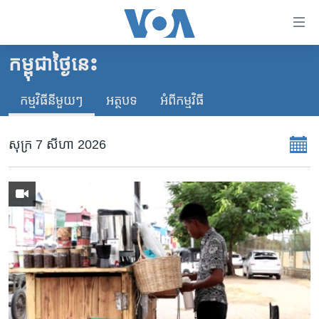
ភ្ជាប់​
ទៅ​
គេហទំព័រ​
កម្ពុជាថ្ងៃនេះ
កម្ពុជា
ទាក់ទង
រំលង​
កម្មវិធី​នីមួយៗ
អត្ថបទ​
អំពី​កម្មវិធី​
អន្តរជាតិ
និង​
អាមេរិក
ចូល​
សុក្រ 7 សីហា 2026
ទៅ​​
ចិន
ទំព័រ​
ហេឡូវីអូអេ
ព័ត៌មាន​​
តែ​
កម្ពុជាច្នៃប្រតិដ្ឋ
ម្តង
ព្រឹត្តិការណ៍ព័ត៌មាន
រំលង​
និង​
ទូរទស្សន៍ / វីដេអូ​
ចូល​
វិទ្យុ / ផតខាសថ៍
ទៅ​
ទំព័រ​
កម្មវិធីទាំងអស់