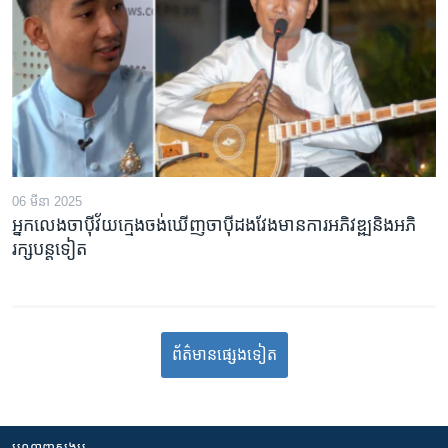
06 មីនា 2025
អ្នកលេងចាប៉ីវ័យក្មេងចង់ឃើញចាប៉ីដងវែងមានការអភិវឌ្ឍនិងអភិ
រក្សបន្តទៀត
ព័ត៌មាន​​​​​​ផ្សេង​​​ទៀត