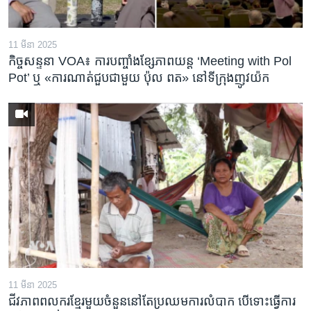
11 មីនា 2025
កិច្ចសន្ទនា VOA៖ ការ​បញ្ចាំង​ខ្សែភាពយន្ត ‘Meeting with Pol
Pot’ ឬ «ការណាត់ជួប​ជាមួយ​ ប៉ុល ពត» នៅទីក្រុងញូវយ៉ក​
11 មីនា 2025
ជីវភាពពលករខ្មែរមួយចំនួននៅតែប្រឈមការលំបាក បើទោះធ្វើការ