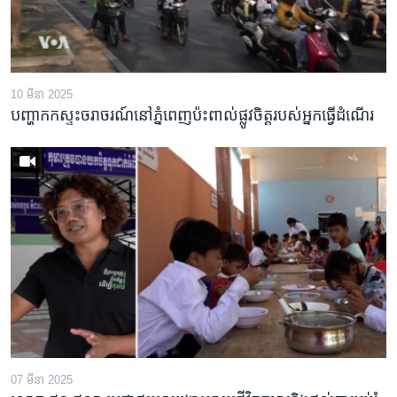
10 មីនា 2025
បញ្ហាកកស្ទះចរាចរណ៍នៅភ្នំពេញប៉ះពាល់ផ្លូវចិត្តរបស់អ្នកធ្វើដំណើរ
07 មីនា 2025