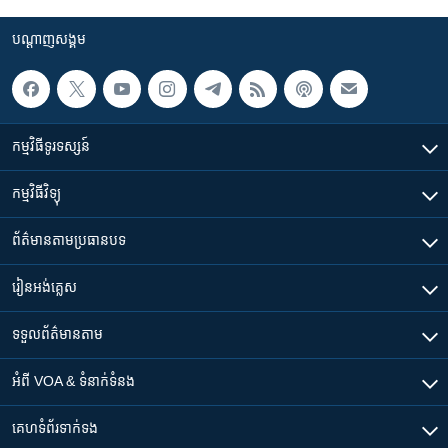
បណ្តាញ​សង្គម
កម្មវិធី​ទូរទស្សន៍
កម្មវិធី​វិទ្យុ
ព័ត៌មាន​តាមប្រធានបទ​
រៀន​​អង់គ្លេស
ទទួល​ព័ត៌មាន​តាម
អំពី​ VOA & ទំនាក់ទំនង
គេហទំព័រ​​ទាក់ទង