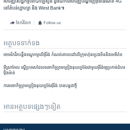
អភិវឌ្ឍ​សេដ្ឋកិច្ច​នៅ​ប៉ាឡេស្ទីន​ ដូចជា​ការ​អភិវឌ្ឍ​បណ្តាញ​អ៊ីនធើណិត​ 4G ​
នៅ​តំបន់​ហ្គាហ្សា ​និង​ West Bank៕
ចែករំលែក
Follow us
អត្ថបទ​ទាក់ទង
អាមេរិក​រឹត​បន្តឹង​ទណ្ឌកម្ម​លើ​អ៊ីរ៉ង់ ​កំណត់​គោលដៅ​លើ​ក្រុមហ៊ុន​ប្រេង​ចិន​និង​អេមីរ៉ាត
អ៊ីស្រាអែល ស្នើ​ប្រទេស​ដែល​ចរចា​កិច្ចព្រមព្រៀង​នុយក្លេអ៊ែរ​ជាមួយ​អ៊ីរ៉ង់​ឲ្យ​ប្រកាន់​ជំហរ​
ម៉ឺងម៉ាត់
ការចរចា​កិច្ចព្រមព្រៀង​នុយក្លេអ៊ែរ​អ៊ីរ៉ង់ បាន​បន្ត​ជាថ្មី
អានអត្ថបទផ្សេងៗទៀត
បណ្តាញ​សង្គម