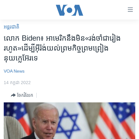
ភ្ជាប់​
ទៅ​
គេហទំព័រ​
អន្តរជាតិ
កម្ពុជា
ទាក់ទង
លោក Biden៖ អាមេរិក​នឹង​មិន​​«រង់ចាំ​ជា​រៀង​
រំលង​
អន្តរជាតិ
រហូត»​ដើម្បី​អ៊ីរ៉ង់​យល់ព្រម​កិច្ច​ព្រមព្រៀង​
និង​
អាមេរិក
នុយក្លេអ៊ែរ​ទេ
ចូល​
ទៅ​​
ចិន
VOA News
ទំព័រ​
ហេឡូវីអូអេ
ព័ត៌មាន​​
14 កក្កដា 2022
តែ​
កម្ពុជាច្នៃប្រតិដ្ឋ
ម្តង
ចែករំលែក
ព្រឹត្តិការណ៍ព័ត៌មាន
រំលង​
និង​
ទូរទស្សន៍ / វីដេអូ​
ចូល​
វិទ្យុ / ផតខាសថ៍
ទៅ​
ទំព័រ​
កម្មវិធីទាំងអស់