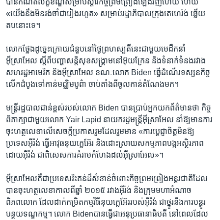
បាន​កំណត់​លក្ខខណ្ឌ​សម្រាប់​ស្ដារ​កិច្ច​ព្រមព្រៀង​ឡើង​វិញ​ហើយ ហើយ​
«យើង​នឹង​មិន​រង់ចាំ​ជារៀង​រហូត» សម្រាប់​រដ្ឋាភិបាល​ក្រុង​តេហេរ៉ង់​ ឆ្លើយ​
តប​នោះទេ។
លោក​ថ្លែង​ដូច្នេះ​ក្រោយ​ជំនួប​នៅ​ថ្ងៃ​ព្រហស្បតិ៍​នេះ​ជាមួយ​មេ​ដឹកនាំ​
អ៊ីស្រាអែល​ ស្តីពី​បញ្ហា​សន្តិសុខ​សង្គ្រាម​នៅ​អ៊ុយក្រែន ​និង​ទំនាក់​ទំនង​រវាង​
សហរដ្ឋ​អាមេរិក​ និង​អ៊ីស្រាអែល ខណៈ​លោក Biden ​ធ្វើ​ដំណើរ​ទស្សនកិច្ច​
លើក​ដំបូង​ទៅ​កាន់​មជ្ឈិម​បូព៌ា​ ចាប់​តាំងពី​ចូល​កាន់​តំណែង​មក។​
មន្ត្រី​រដ្ឋបាល​ជាន់​ខ្ពស់​របស់​លោក​ Biden ​បាន​ប្រាប់​អ្នក​យក​ព័ត៌មាន​ថា កិច្ច​
ពិភាក្សា​ជាមួយ​លោក Yair Lapid ​នាយក​រដ្ឋមន្ត្រីអ៊ីស្រាអែល ​នាំ​ឱ្យ​មាន​ការ​
ចុះ​ហត្ថលេខា​លើ​សេចក្តី​ប្រកាស​រួម​ដែល​រួមមាន​ «ការ​ប្តេជ្ញា​ចិត្ត​មិន​ឱ្យ​
ប្រទេស​អ៊ីរ៉ង់​ ធ្វើ​អាវុធ​នុយក្លេអ៊ែរ ​និង​ដោះស្រាយ​សកម្មភាព​បង្ក​អស្ថិរ​ភាព​
ដោយ​អ៊ីរ៉ង់​ ជាពិសេស​ការ​គំរាម​កំហែង​ដល់​អ៊ីស្រាអែល»។​
អ៊ីស្រាអែល​គឺ​ជា​ប្រទេស​រិះគន់​ដ៏​សំខាន់​ចំពោះ​កិច្ច​ព្រមព្រៀង​អន្តរជាតិ​ដែល​
បាន​ចុះ​ហត្ថលេខា​កាលពី​ឆ្នាំ​ ២០១៥​ រវាង​អ៊ីរ៉ង់ ​និង​ក្រុម​មហា​អំណាច​
ពិភពលោក ​ដែល​ដាក់​កម្រិត​កម្ម​វិធី​នុយក្លេអ៊ែរ​របស់​អ៊ីរ៉ង់​ ជា​ថ្នូរ​នឹង​ការ​បន្ធូរ​
បន្ថយ​ទណ្ឌកម្ម។ ​លោក ​Biden​បាន​ធ្វើ​ជា​អនុ​ប្រធានាធិបតី​ នៅពេល​ដែល​