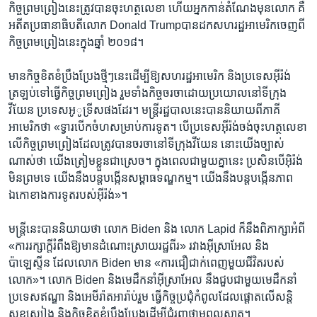
កិច្ច​ព្រមព្រៀង​នេះ​ត្រូវ​បាន​ចុះ​ហត្ថលេខា​ ហើយ​អ្នកកាន់​តំណែង​មុន​លោក​ គឺ​
អតីត​ប្រធានាធិបតី​លោក​ Donald Trump​បានដក​សហរដ្ឋ​អាមេរិក​ចេញពី​
កិច្ច​ព្រមព្រៀង​នេះ​ក្នុង​ឆ្នាំ ២០១៨។​
មាន​កិច្ច​ខិតខំ​ប្រឹង​ប្រែង​ថ្មីៗ​នេះ​ដើម្បី​ឱ្យ​សហរដ្ឋ​អាមេរិក​ និង​ប្រទេស​អ៊ីរ៉ង់​
ត្រឡប់​ទៅ​ធ្វើ​កិច្ច​ព្រមព្រៀង​ រួមទាំង​កិច្ច​ចរចា​ដោយ​ប្រយោល​នៅ​ទីក្រុង​
វីយែន​ ប្រទេស​អូូទ្រីស​ផង​ដែរ។ ​មន្ត្រី​រដ្ឋបាល​នេះ​បាន​និយាយ​ពី​ភាគី​
អាមេរិក​ថា ​«ទ្វារ​បើក​ចំហ​សម្រាប់​ការទូត។ ​បើ​ប្រទេស​អ៊ីរ៉ង់​ចង់​ចុះ​ហត្ថលេខា​
លើ​កិច្ចព្រម​ព្រៀង​ដែល​ត្រូវ​បាន​ចរចា​នៅ​ទីក្រុង​វីយែន ​នោះយើង​ច្បាស់​
ណាស់​ថា​ យើង​ត្រៀម​ខ្លួន​ជា​ស្រេច។ ​ក្នុង​ពេល​ជាមួយ​គ្នា​នេះ​ ប្រសិន​បើ​អ៊ិរ៉ង់​
មិនព្រម​ទេ​ យើង​នឹង​បន្ត​បង្កើន​សម្ពាធ​ទណ្ឌកម្ម។ យើង​នឹង​បន្ត​បង្កើន​ភាព​
ឯកោ​ខាង​ការទូត​របស់​អ៊ីរ៉ង់»។​
មន្ត្រី​នេះ​បាន​និយាយ​ថា ​លោក ​Biden​ និង ​លោក​ Lapid ​ក៏នឹង​ពិភាក្សា​អំពី​
«ការ​រក្សា​ក្តី​រំពឹង​ឱ្យ​មាន​ដំណោះ​ស្រាយ​រដ្ឋ​ពីរ»​ រវាង​អ៊ីស្រាអែល ​និង​
ប៉ាឡេស្ទីន​ ដែល​លោក​ Biden ​មាន​ «ការ​ជឿជាក់​ពេញ​មួយ​ជីវិត​របស់​
លោក»។ ​លោក ​Biden ​និង​មេ​ដឹកនាំ​អ៊ីស្រាអែល​ នឹង​ជួប​ជាមួយ​មេ​ដឹកនាំ​
ប្រទេស​ឥណ្ឌា ​និង​អេមីរ៉ាតអារ៉ាប់រួម​ ធ្វើ​កិច្ច​ប្រជុំ​កំពូល​ដែល​ផ្តោត​លើ​សន្តិ
សុខ​ស្បៀង ​និង​កិច្ច​ខិតខំ​ប្រឹងប្រែង​ដើម្បី​ជំរុញ​ថាមពល​ស្អាត។​