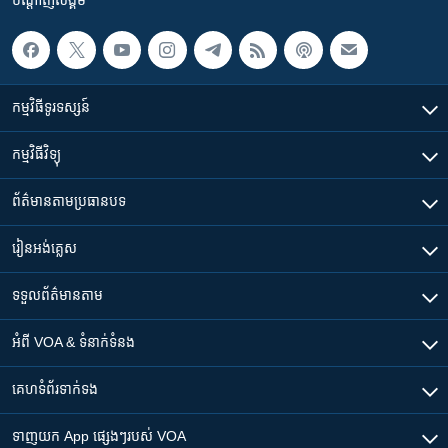
កម្មវិធី​ទូរទស្សន៍
កម្មវិធី​វិទ្យុ
ព័ត៌មាន​តាមប្រធានបទ​
រៀន​​អង់គ្លេស
ទទួល​ព័ត៌មាន​តាម
អំពី​ VOA & ទំនាក់ទំនង
គេហទំព័រ​​ទាក់ទង
ទាញយក​ App ផ្សេងៗ​របស់​ VOA