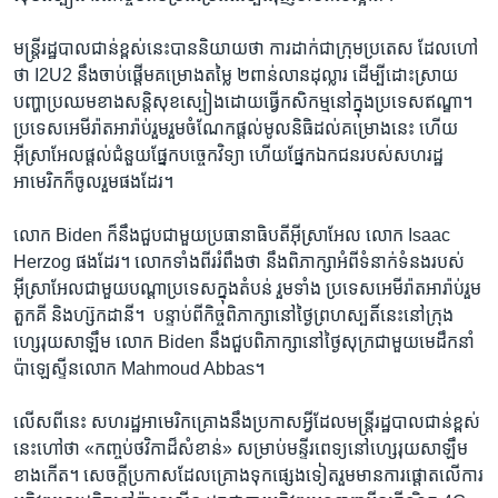
មន្ត្រីរ​ដ្ឋបាល​ជាន់ខ្ពស់​នេះ​បាន​និយាយ​ថា ​ការ​ដាក់​ជា​ក្រុម​ប្រតេស​ ដែល​ហៅ​
ថា​ I2U2 ​នឹង​ចាប់​ផ្តើម​គម្រោង​តម្លៃ​ ២ពាន់​លាន​ដុល្លារ​ ដើម្បី​ដោះស្រាយ​
បញ្ហា​ប្រឈម​ខាង​សន្តិសុខ​ស្បៀង​ដោយ​ធ្វើ​កសិកម្ម​នៅ​ក្នុង​ប្រទេស​ឥណ្ឌា។​
ប្រទេស​អេមីរ៉ាត​អារ៉ាប់រួម​រួម​ចំណែក​ផ្តល់​មូលនិធិ​ដល់​គម្រោង​នេះ ​ហើយ​
អ៊ីស្រាអែល​ផ្តល់​ជំនួយ​ផ្នែក​បច្ចេកវិទ្យា ​ហើយ​ផ្នែក​ឯកជន​របស់​សហរដ្ឋ​
អាមេរិក​ក៏ចូល​រួម​ផង​ដែរ។​
លោក ​Biden ​ក៏​នឹង​ជួប​ជាមួយ​ប្រធានាធិបតី​អ៊ីស្រាអែល ​លោក​ Isaac
Herzog ​ផង​ដែរ។ លោកទាំងពីរ​រំពឹង​ថា​ នឹង​ពិភាក្សា​អំពី​ទំនាក់​ទំនង​របស់​
អ៊ីស្រាអែល​ជាមួយ​បណ្តា​ប្រទេស​ក្នុង​តំបន់​ រួមទាំង​ ប្រទេស​អេមីរ៉ាត​អារ៉ាប់រួម​
តួកគី ​និង​ហ្ស៊កដានី។ ​ បន្ទាប់​ពី​កិច្ច​ពិភាក្សា​នៅ​ថ្ងៃ​ព្រហស្បតិ៍​នេះ​នៅ​ក្រុង​
ហ្សេរុយសាឡឹម​ លោក ​Biden ​នឹង​ជួប​ពិភាក្សា​នៅ​ថ្ងៃ​សុក្រ​ជាមួយ​មេ​ដឹកនាំ​
ប៉ាឡេស្ទីន​លោក​ Mahmoud Abbas។​
លើសពី​នេះ ​សហរដ្ឋ​អាមេរិក​គ្រោង​នឹង​ប្រកាស​អ្វី​ដែល​មន្ត្រី​រដ្ឋបាល​ជាន់ខ្ពស់​
នេះ​ហៅ​ថា​ «កញ្ចប់​ថវិកា​ដ៏​សំខាន់»​ សម្រាប់​មន្ទីរពេទ្យ​នៅ​ហ្សេរុយសាឡឹម​
ខាង​កើត។​ សេចក្តី​ប្រកាស​ដែល​គ្រោង​ទុក​ផ្សេង​ទៀត​រួមមាន​ការ​ផ្តោត​លើ​ការ​