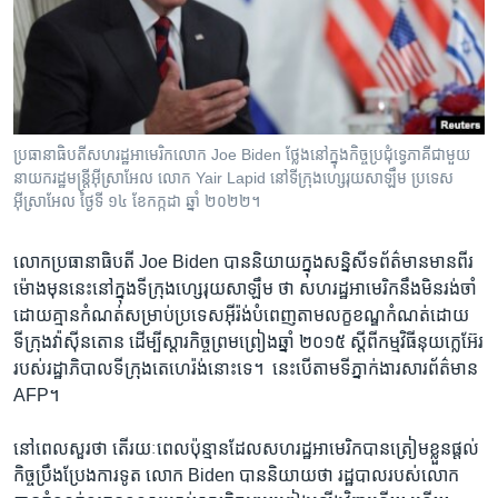
រចនា
សម្ព័ន្ធ​
Khmer English
រំលង​
និង​
បណ្តាញ​សង្គម
ចូល​
ទៅ​
ប្រធានាធិបតីសហរដ្ឋអាមេរិកលោក Joe Biden ថ្លែងនៅក្នុងកិច្ចប្រជុំទ្វេភាគីជាមួយ
កាន់​
នាយករដ្ឋមន្ត្រីអ៊ីស្រាអែល លោក Yair Lapid នៅទីក្រុងហ្សេរុយសាឡឹម ប្រទេស
ទំព័រ​
អ៊ីស្រាអែល ថ្ងៃទី ១៤ ខែកក្កដា ឆ្នាំ ២០២២។
ភាសា
ស្វែង​
រក
លោក​ប្រធានាធិបតី​ Joe Biden ​បាន​និយាយ​ក្នុង​សន្និសីទ​ព័ត៌មាន​មាន​ពីរ​
ម៉ោង​មុន​នេះ​នៅក្នុង​ទីក្រុង​ហ្សេរុយសាឡឹម ​ថា​ សហរដ្ឋ​អាមេរិក​នឹង​មិន​រង់​ចាំ​
ដោយ​គ្មាន​កំណត់​សម្រាប់​ប្រទេស​អ៊ីរ៉ង់​បំពេញ​តាម​លក្ខខណ្ឌ​កំណត់​ដោយ​
ទីក្រុង​វ៉ាស៊ីនតោន ​ដើម្បី​ស្តារ​កិច្ច​ព្រមព្រៀង​ឆ្នាំ​ ២០១៥​ ស្តីពី​កម្ម​វិធី​នុយក្លេអ៊ែរ​
របស់​រដ្ឋាភិបាល​ទីក្រុង​តេហេរ៉ង់​នោះ​ទេ។ ​ នេះ​បើតាម​ទីភ្នាក់ងារ​សារព័ត៌មាន​
AFP។​
នៅពេល​សួរ​ថា​ តើ​រយៈ​ពេល​ប៉ុន្មាន​ដែល​សហរដ្ឋ​អាមេរិក​បាន​ត្រៀម​ខ្លួន​ផ្តល់​
កិច្ច​ប្រឹងប្រែង​ការទូត ​លោក ​Biden ​បាន​និយាយ​ថា​ រដ្ឋបាល​របស់​លោក​