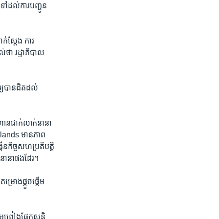
ទៅ​ដល់​ការ​បញ្ជូន​
ាក់ស្ដែង ការ​
់​ថា រដ្ឋាភិបាល​
ឲ្យ​បាន​ដិតដល់​
ហាន​ជាក់លាក់​នានា​
Islands មាន​ភាព​
ើន​កិច្ច​សហប្រតិបត្តិ
ព​នានា​ផង​ដែរ។
គម្រោង​ផ្ដួចផ្ដើម​
មព្រៀង​ផ្នែក​សន្តិ