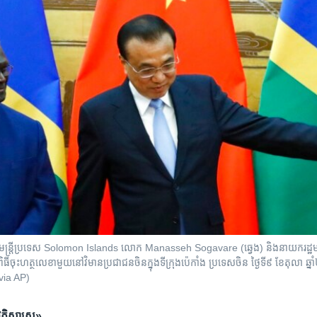
មន្ត្រី​ប្រទេស Solomon Islands លោក Manasseh Sogavare (ឆ្វេង) និង​នាយករដ្ឋមន្ត
ិធី​ចុះ​ហត្ថលេខា​មួយ​នៅ​វិមាន​ប្រជាជន​ចិន​ក្នុង​ទីក្រុង​ប៉េកាំង ប្រទេស​ចិន ថ្ងៃទី៩ ខែតុ
via AP)
វត្តិសាស្ត្រ
»