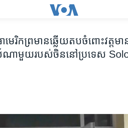
ាមេរិក​ព្រមាន​ឆ្លើយតប​ចំពោះ​វត្តម
រៃយ៍​ណា​មួយ​របស់​ចិន​នៅ​ប្រទេស S
s