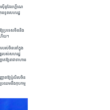
ូអាស៊ីនូវែលហ្គីណេ
ថានទូត​សហរដ្ឋ​
យ​ប្រទេស​ចិន​និង​
់​ហើយ។
ស់​ចិន​នៅ​ក្នុង​
ត​របស់​សហរដ្ឋ​
្ញាត​ឱ្យ​នាវា​ទាហាន​
ញ្ញាត​ឱ្យ​ប៉ូលិស​ចិន​
្រឈម​នឹង​កុបកម្ម​