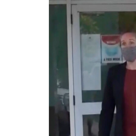
រចនា
សម្ព័ន្ធ​
រំលង​
និង​
ចូល​
ទៅ​
កាន់​
ទំព័រ​
ស្វែង​
រក