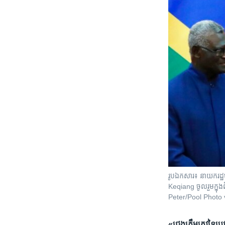
រូបឯកសារ៖ នាយក​រដ្ឋ
Keqiang ចូលរួម​ក្នុងព
Peter/Pool Photo 
«
ជ្រុង​ត្រឹមត្រូវ​នៃ​ប្រ