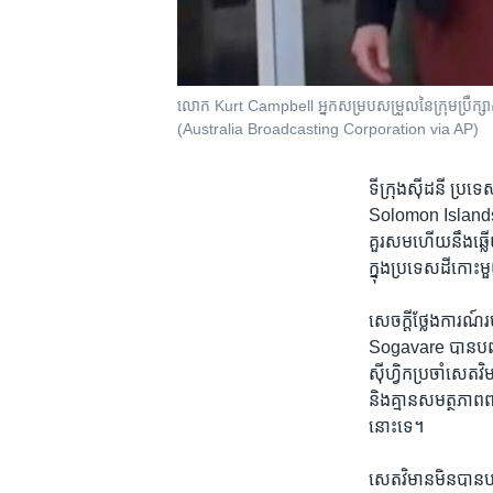
លោក Kurt Campbell អ្នក​សម្របសម្រួល​នៃ​ក្រុម​ប្រឹក្សា​
(Australia Broadcasting Corporation via AP)
ទីក្រុងស៊ីដនី ប្រទេ
Solomon Islands កាល
គួរសម​ហើយនឹង​ឆ្លើយត
ក្នុង​ប្រទេស​ដី​កោះ​
សេចក្ដី​ថ្លែងការណ
Sogavare បាន​បញ្ជាក
ស៊ីហ្វិក​ប្រចាំ​សេ
និង​គ្មាន​សមត្ថភាព​
នោះ​ទេ។
សេតវិមាន​មិន​បាន​ប