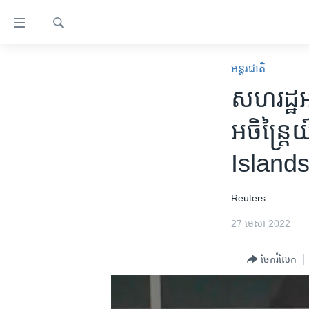
ភ្ជាប់​
ទៅ​
គេហទំព័រ​
ស្វែង​
កម្ពុជា
រក
អន្តរជាតិ
ទាក់ទង
អន្តរជាតិ
សហរដ្ឋ​អ
រំលង​
និង​
អាមេរិក
អចិន្ត្
ចូល​
ចិន
ទៅ​​
Island
ទំព័រ​
ហេឡូវីអូអេ
ព័ត៌មាន​​
កម្ពុជាច្នៃប្រតិដ្ឋ
តែ​
Reuters
ម្តង
ព្រឹត្តិការណ៍ព័ត៌មាន
27 មេសា 2022
រំលង​
ទូរទស្សន៍ / វីដេអូ​
និង​
ចែករំលែក
ចូល​
វិទ្យុ / ផតខាសថ៍
ទៅ​
កម្មវិធីទាំងអស់
ទំព័រ​