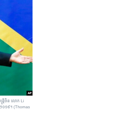
្រី​ចិន​ លោក Li
លា ឆ្នាំ២០១៩។ (Thomas