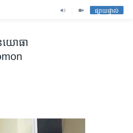
ផ្សាយផ្ទាល់
ាន​យោធា​
olomon