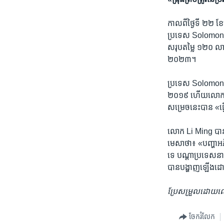
កាលពី​ថ្ងៃ​ទី ២២ 
ប្រទេស Solomon Isl
សរុប​តម្លៃ ១២០ លាន​
២០២៣។
ប្រទេស Solomon Isla
២០១៩ ហើយ​លោក Sogav
សម្រេច​នេះ​បាន «ធ្វើ
លោក Li Ming បាន​កា
មេសា​ថា៖ «បញ្ហា​អភិវឌ្
ទេ បណ្ដា​ប្រទេស​នាន
បាន​បង្ហាញ​ឡើង​ដោយ​
ប្រែ​សម្រួល​ដោយ
ចែករំលែក