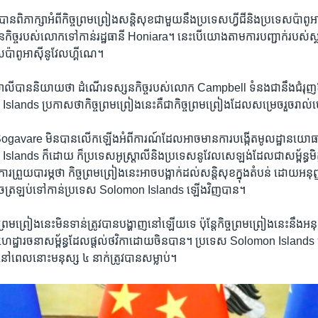
ភាក្សា​អំពី​កិច្ច​ព្រមព្រៀង​សន្តិសុខ​ជាមួយ​នឹង​ប្រទេស​ហ្វីជី​និង​ប្រទេស​ប៉ាព
កិច្ច​របស់​លោក​ទៅកាន់​រដ្ឋធានី Honiara។ នេះ​បើ​យោង​តាម​ការ​បញ្ជាក់​របស់​ស្
េស​ប៉ាពូអាស៊ីនូវែលហ្គីណេ។
អូស្ត្រាលី​បាន​និយាយ​ថា ដំណើរ​ទស្សនកិច្ច​របស់​លោក Campbell ទំនងជា​នឹង​ជំរុញ​ឱ្
ands ប្រកាស​ថា​កិច្ច​ព្រមព្រៀង​នេះ​គឺជា​កិច្ច​ព្រមព្រៀង​ដែល​សម្រេច​រួចរាល
avare មិន​បាន​លើកឡើង​អំពី​ការណ៍​ដែល​អាច​មាន​ការ​បង្កើត​មូលដ្ឋាន​យោធា​រប
ands ក៏ដោយ ក៏​ប្រទេស​អូស្ត្រាលី​និង​ប្រទេស​នូវែលសេឡង់​ដែល​ជា​សម្ព័ន្ធមិត្
ារ​ព្រួយ​បារម្ភ​ថា កិច្ច​ព្រមព្រៀង​នេះ​អាច​បង្អាក់​ដល់​សន្តិសុខ​ក្នុង​តំបន់ ដោយ​អនុញ
អាច​ត្រឡប់​ទៅកាន់​ប្រទេស Solomon Islands ឡើងវិញ​បាន។
ច​ព្រមព្រៀង​នេះ​មិន​ទាន់​ត្រូវ​បាន​បង្ហាញ​នៅ​ឡើយ​ទេ ប៉ុន្តែ​កិច្ច​ព្រមព្រៀង​នេះ​នឹង​អនុ
ហេដ្ឋារចនាសម្ព័ន្ធ​ដែល​ផ្ដល់​ថវិកា​ដោយ​ចិន​បាន។ ប្រទេស Solomon Islands ប
​នៅ​ពេល​នោះ​មនុស្ស ៤ នាក់​ត្រូវ​បាន​សម្លាប់។