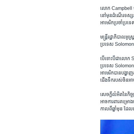
លោក Campbell បាន​ពិ
នៅ​មុន​ដំណើរ​ទស្សន
អាមេរិក​ប្រចាំ​ប្រទ
មន្ត្រី​រដ្ឋាភិបាល​
ប្រទេស Solomon Isl
បើ​ទោះបីជា​លោក Sog
ប្រទេស Solomon Isl
អាមេរិក​បាន​បង្ហាញ​ក
ជើងទឹក​របស់​ចិន​
សេចក្ដី​លំអិត​នៃ​កិច្
អាច​ការពារ​គម្រោង​
កាលពី​ឆ្នាំ​មុន ដែល