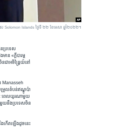
ara ប្រទេស Solomon Islands ថ្ងៃទី ២២ ខែមេសា ឆ្នាំ២០២២។
​នៃ​ប្រទេស
ាន «ក្ដី​បារម្ភ​
​ជា​អចិន្ត្រៃយ៍​នៅ​
 លោក Manasseh
រួល​តំបន់​ឥណ្ឌូ​ប៉ា
​រយៈពេល​យូរ​ណា​មួយ
មួយ​នឹង​ប្រទេស​ចិន​
ឹង​កើតឡើង​ដូច​នេះ​