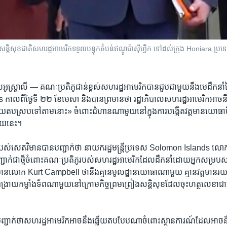
​សន្ដិសុខ​ជាតិ​សហរដ្ឋ​អាមេរិក​ទទួល​បន្ទុក​តំបន់​ឥណ្ឌូ​ប៉ាស៊ីហ្វិក ទៅ​ដល់​ក្រុង​ Honi
ស​អូស្ត្រាលី —
គណៈប្រតិភូ​ជាន់ខ្ពស់​សហរដ្ឋ​អាមេរិក​បាន​ជួប​ជាមួយ​នឹង​មេដឹកនាំ
ពី​ថ្ងៃ​ទី ២២ ខែ​មេសា និង​បាន​ព្រមាន​ថា រដ្ឋាភិបាល​សហរដ្ឋ​អាមេរិក​អាច​នឹង​ម
ប​ស្រប​ទៅ​តាម​នោះ‍» ចំពោះ​ជំហាន​ណា​មួយ​នៅ​ក្នុង​ការ​បង្កើត​វត្តមាន​យោធា​ចិន
មួយ​នេះ។
៍​របស់​សេតវិមាន​បាន​បញ្ជាក់​ថា នាយករដ្ឋមន្ត្រី​ប្រទេស Solomon Islands
់​ជា​ថ្មី​ចំពោះ​គណៈប្រតិភូ​របស់​សហរដ្ឋ​អាមេរិក​ដែល​ដឹកនាំ​ដោយ​អ្នក​សម្របសម្
តវិមាន​លោក Kurt Campbell ថា​នឹង​គ្មាន​មូលដ្ឋាន​យោធា​ណា​មួយ គ្មាន​វត្តមាន
ពង្រាយ​កម្លាំង​ទ័ព​ណា​មួយ​នៅ​ក្រោម​កិច្ចព្រមព្រៀង​សន្តិសុខ​ដែល​ចុះ​ហត្ថលេខា​ជា
ញ្ជាក់​ថា​សហរដ្ឋ​អាមេរិក​អាច​នឹង​ឆ្លើយតប​បែប​ណា​ចំពោះ​ស្ថានការណ៍​ដែល​អាច​ន