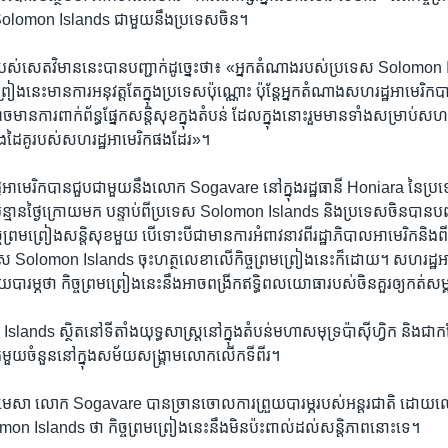
Solomon Islands ជាមួយ​នឹង​ប្រទេស​ចិន។
​របស់​សេតវិមាន​នេះ​បាន​បញ្ជាក់​ដូច្នេះ​ថា៖ «អ្នក​តំណាង​របស់​ប្រទេស Solomon
្រៀង​នេះ​មាន​ការ​អនុវត្ត​តែ​ក្នុង​ប្រទេស​ប៉ុណ្ណោះ ប៉ុន្តែ​អ្នក​តំណាង​សហរដ្ឋ​អាមេរិក
ច​មាន​ការ​ពាក់ព័ន្ធ​ផ្នែក​សន្តិសុខ​ក្នុង​តំបន់ ដែល​ក្នុង​នោះ​រួម​មាន​ទាំង​សម្រាប់​សហរ
ត​និង​ដៃគូ​របស់​សហរដ្ឋ​អាមេរិក​ផងដែរ‍»។
​អាមេរិក​បាន​ជួប​ជាមួយ​នឹង​លោក Sogavare នៅក្នុង​រដ្ឋធានី Honiara នៃ​
៉ុន្មាន​ថ្ងៃ​ក្រោយ​មក បន្ទាប់ពី​ប្រទេស Solomon Islands និង​ប្រទេស​ចិន​បាន​បញ្
ចព្រមព្រៀង​សន្តិសុខ​មួយ បើ​ទោះបីជា​មាន​ការ​អំពាវនាវ​ពី​រដ្ឋាភិបាល​អាមេរិក​និង​ពី​សម្
ទេស Solomon Islands ចុះ​ហត្ថលេខា​លើ​កិច្ចព្រមព្រៀង​នេះ​ក៏ដោយ។ សហរដ្ឋ​អាមេរិក
រួយ​បារម្ភ​ថា កិច្ចព្រមព្រៀង​នេះ​នឹង​អាច​ពង្រីក​ឥទ្ធិពល​យោធា​របស់​ចិន​គួរ​ឲ្យ​កត់​សម្
ds ស្ថិត​នៅ​ទីតាំង​យុទ្ធសាស្ត្រ​នៅ​ក្នុង​តំបន់​មហាសមុទ្រ​ប៉ាស៊ីហ្វិក និង​ជា​កន្លែ
ផុត​មួយ​ចំនួន​នៅ​ក្នុង​សម័យ​សង្គ្រាម​លោក​លើក​ទី​ពីរ។
ែ​មេសា លោក Sogavare បាន​ច្រានចោល​ការ​ព្រួយ​បារម្ភ​របស់​អន្តរជាតិ ដោយ​លោក​
 Islands ថា កិច្ច​ព្រមព្រៀង​នេះ​នឹង​មិន​ប៉ះពាល់​ដល់​សន្តិភាព​នោះទេ។