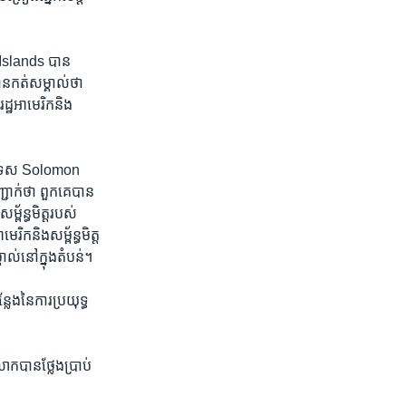
 Islands បាន​
​បាន​កត់សម្គាល់​ថា
ដ្ឋ​អាមេរិក​និង​
ប្រទេស Solomon
ជាក់​ថា ពួកគេ​បាន​
ព័ន្ធមិត្ត​របស់​
​និង​សម្ព័ន្ធមិត្ត​
គាល់​នៅ​ក្នុង​តំបន់។
ង​នៃ​ការ​ប្រយុទ្ធ​
បាន​ថ្លែង​ប្រាប់​