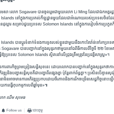
ខែ​មេសា លោក Sogavare បាន​ចូលរួម​ជាមួយ​លោក Li Ming ដែល​ជា​ឯកអគ្គរដ្ឋទូត​
ands នៅ​ក្នុង​ការ​ប្រគល់​កីឡដ្ឋាន​មួយ​ដែល​ជា​អំណោយ​របស់​ប្រទេស​ចិន​ដែល​
ដុល្លារ សម្រាប់​ជួយ​ប្រទេស Solomon Islands នៅ​ក្នុង​ការ​រៀបចំ​ការ​ប្រកួត​កីឡា​ប
nds បាន​ប្ដូរ​ទំនាក់ទំនង​ការទូត​របស់​ខ្លួន​ជាមួយ​នឹង​កោះ​តៃវ៉ាន់​ទៅ​រក​ប្រទេស​
are បាន​បញ្ជាក់​នៅ​ក្នុង​សុន្ទរកថា​មួយ​នៅ​ឯ​ពិធី​កាលពី​ថ្ងៃ​ទី ២២ ខែ​មេស
​ឱ្យ​ប្រទេស Solomon Islands ស្ថិត​នៅ​លើ​ជ្រុង​ត្រឹមត្រូវ​នៃ​ប្រវត្តិសាស្ត្រ»។
រពារ​កិច្ចព្រមព្រៀង​សន្តិសុខ​នេះ ដោយ​លោក​បាន​បញ្ជាក់​នៅក្នុង​សុន្ទរកថា​កាលព
ឍ​និង​បញ្ហា​សន្តិសុខ​គឺជា​បញ្ហា​ពីរ​ផ្សេង​គ្នា ប៉ុន្តែ​ពាក់ព័ន្ធ​គ្នា។ ប្រសិនបើ​គ្មាន​សុវ
ា​មិន​អាច​មាន​ការ​អភិវឌ្ឍ​ប្រកប​ដោយ​ចីរភាព​និង​ការ​រីក​ចម្រើន​សេដ្ឋកិច្ច​នោះ​ឡើ
ការ​ធ្វើ​កុបកម្ម​កាលពី​ឆ្នាំ​មុន»៕
​លោក ឈឹម សុមេធ
Follow us
បោះពុម្ព