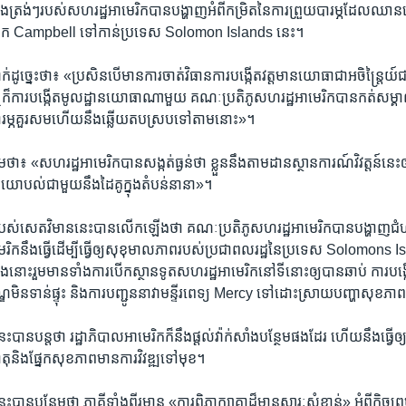
ង​ត្រង់ៗ​របស់​សហរដ្ឋ​អាមេរិក​បាន​បង្ហាញ​អំពី​កម្រិត​នៃ​ការ​ព្រួយ​បារម្ភ​ដែល​ឈាន​
ោក Campbell ទៅកាន់​ប្រទេស Solomon Islands នេះ។
​ដូច្នេះ​ថា៖ «ប្រសិនបើ​មាន​ការ​ចាត់​វិធានការ​បង្កើត​វត្តមាន​យោធា​ជា​អចិន្ត្រៃយ៍​ជ
ឬ​ក៏​ការ​បង្កើត​មូលដ្ឋាន​យោធា​ណា​មួយ គណៈប្រតិភូ​សហរដ្ឋ​អាមេរិក​បាន​កត់​សម្គាល
ី​បារម្ភ​គួរសម​ហើយ​នឹង​ឆ្លើយតប​ស្រប​ទៅ​តាម​នោះ‍»។
ថា៖ «សហរដ្ឋ​អាមេរិក​បាន​សង្កត់ធ្ងន់​ថា ខ្លួន​នឹង​តាមដាន​ស្ថានការណ៍​វិវត្តន៍​នេះ​
ា​យោបល់​ជាមួយ​នឹង​ដៃគូ​ក្នុង​តំបន់​នានា‍»។
​របស់​សេតវិមាន​នេះ​បាន​លើកឡើង​ថា គណៈប្រតិភូ​សហរដ្ឋ​អាមេរិក​បាន​បង្ហាញ​ជំ
រិក​នឹង​ធ្វើ​ដើម្បី​ធ្វើ​ឲ្យ​សុខុមាលភាព​របស់​ប្រជាពលរដ្ឋ​នៃ​ប្រទេស Solomons 
​នោះ​រួម​មាន​ទាំង​ការ​បើក​ស្ថានទូត​សហរដ្ឋ​អាមេរិក​នៅ​ទីនោះ​ឲ្យ​បាន​ឆាប់ ការ​បង្ក
ណ្ឌ​មិន​ទាន់​ផ្ទុះ និង​ការ​បញ្ជូន​នាវា​មន្ទីរពេទ្យ Mercy ទៅ​ដោះស្រាយ​បញ្ហា​សុខភា
ះ​បាន​បន្ត​ថា រដ្ឋាភិបាល​អាមេរិក​ក៏​នឹង​ផ្ដល់​វ៉ាក់សាំង​បន្ថែម​ផងដែរ ហើយ​នឹង​ធ្វើ​ឲ្យ​
ុ​និង​ផ្នែក​សុខភាព​មាន​ការ​វិវឌ្ឍ​ទៅ​មុខ។
ះ​បាន​បន្ថែម​ថា ភាគី​ទាំងពីរ​មាន «ការ​ពិភាក្សា​គ្នា​ដ៏​មាន​សារៈសំខាន់» អំពី​កិច្ច​ព្រ