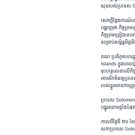
សុខ​របស់​ប្រទេស 
សេចក្ដី​ថ្លែងការណ៍
បង្ហាញ​ថា កិច្ចព្រមព
កិច្ចព្រមព្រៀង​នេះ​អា
សម្រាប់​សម្ព័ន្ធមិត្
គណៈប្រតិភូ​សហរដ្ឋ
Islands ក្នុង​ពេល​ប
ចុះ​ហត្ថលេខា​លើ​កិច្
អាមេរិក​មិន​ឲ្យ​ប្រ
របស់​ខ្លួន​មាន​ការ​ព្
ប្រទេស Solomon Islan
បង្ហូរ​ឈាម​ខ្លាំង​បំ
កាលពី​ថ្ងៃ​ទី ២០ ខ
សភា​ប្រទេស Solomon