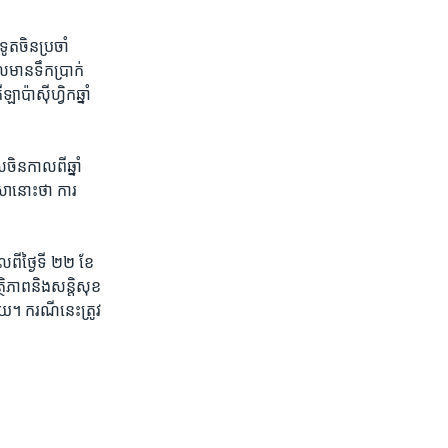
ចិន​ប្រចាំ​
មាន​ទឹកប្រាក់​
៉ាស៊ីហ្វិក​ឆ្នាំ
ចិន​កាលពី​ឆ្នាំ
ា​នោះ​ថា ការ​
ី​ថ្ងៃ​ទី ២២ ខែ​
ត្ថិភាព​និង​សន្តិសុខ​
យ។ ករណី​នេះ​ត្រូវ​