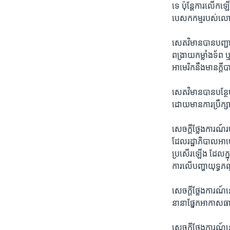
ទេ ប៉ុន្តែ​ការ​លើកឡើ
បេសកកម្ម​របស់​ល
សេតវិមាន​បាន​បញ្ជាក់
ពង្រាយ​កម្លាំង​ទ័ព 
អាមេរិក​នឹង​មាន​ក្ដ
សេតវិមាន​បាន​បន្ថែម​
ដោយ​មាន​ការ​ប្រឹក្ស
សេចក្ដី​ថ្លែងការណ៍
ដែល​រដ្ឋាភិបាល​អាមេ
ប្រសើរ​ឡើង ដែល​ក្នុង
ការ​លើ​បញ្ហា​យុទ្ធភ
សេចក្ដី​ថ្លែងការណ៍​នេ
នានា​ផ្នែក​អាកាសធាត
សេចក្ដី​ថ្លែងការណ៍​នេ