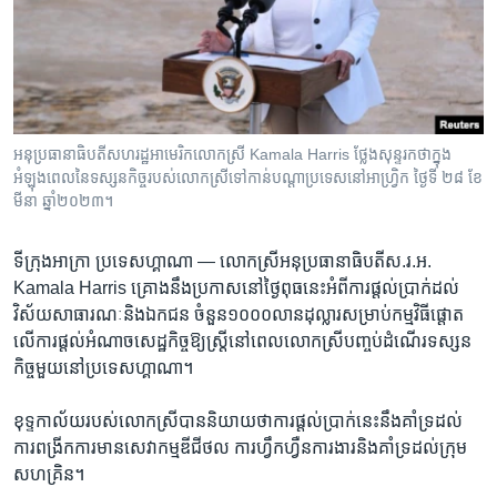
រចនា
សម្ព័ន្ធ​
Khmer English
រំលង​
និង​
បណ្តាញ​សង្គម
ចូល​
ទៅ​
អនុប្រធានាធិបតី​សហរដ្ឋ​អាមេរិក​លោកស្រី Kamala Harris ថ្លែង​សុន្ទរកថា​ក្នុង​
កាន់​
អំឡុងពេល​នៃ​ទស្សនកិច្ច​របស់​លោកស្រី​ទៅ​កាន់​បណ្ដា​ប្រទេស​នៅ​អាហ្វ្រិក ថ្ងៃទី ២៨ ខែ
ទំព័រ​
មីនា ឆ្នាំ២០២៣។
ភាសា
ស្វែង​
រក
ទីក្រុង​អាក្រា ប្រទេស​ហ្គាណា —
លោកស្រីអនុប្រធានាធិបតី​ស.រ.អ.
Kamala Harris ​គ្រោងនឹង​ប្រកាស​នៅ​ថ្ងៃ​ពុធ​នេះ​អំពី​ការផ្តល់​ប្រាក់ដល់​
វិស័យ​សាធារណៈ​និង​ឯកជន ​ចំនួន១០០០​លាន​ដុល្លារ​សម្រាប់​កម្មវិធី​ផ្តោត​
លើ​ការ​ផ្តល់​អំណាច​សេដ្ឋកិច្ច​ឱ្យ​ស្ត្រី​នៅ​ពេល​លោកស្រី​បញ្ចប់​ដំណើរ​ទស្សន
កិច្ច​មួយ​នៅ​ប្រទេស​ហ្គាណា។
ខុទ្ទកាល័យ​របស់​លោកស្រីបាន​និយាយថា​ការ​ផ្តល់​ប្រាក់​នេះ​នឹង​គាំទ្រ​ដល់​
ការ​ពង្រីកការ​មាន​សេវាកម្ម​ឌីជីថល ​ការ​ហ្វឹកហ្វឺន​ការងារ​និង​គាំទ្រ​ដល់​ក្រុម​
សហគ្រិន។