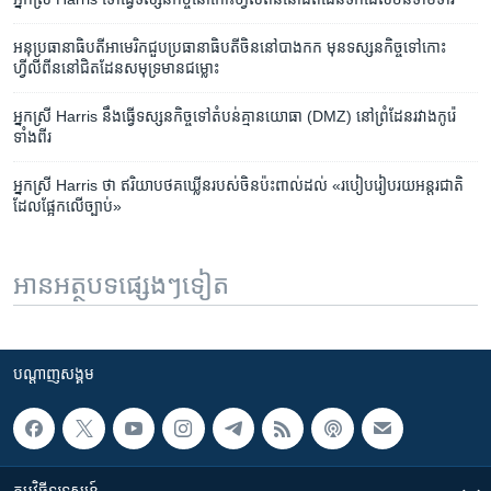
អនុប្រធានាធិបតី​អាមេរិក​ជួប​​ប្រធានាធិបតី​ចិន​​នៅ​បាងកក​ មុន​ទស្សនកិច្ច​ទៅ​​កោះ​
ហ្វីលីពីន​​នៅ​ជិត​​​​ដែនសមុទ្រ​មាន​ជម្លោះ​​​​
អ្នកស្រី Harris នឹង​ធ្វើ​ទស្សនកិច្ច​ទៅ​តំបន់​គ្មាន​យោធា (DMZ) នៅ​ព្រំដែន​រវាង​កូរ៉េ​
ទាំង​ពីរ
អ្នកស្រី Harris ថា ឥរិយាបថ​គឃ្លើន​របស់​ចិន​ប៉ះពាល់​ដល់ «របៀប​រៀបរយ​អន្តរជាតិ​
ដែល​ផ្អែក​លើ​ច្បាប់»
អានអត្ថបទផ្សេងៗទៀត
បណ្តាញ​សង្គម
កម្មវិធី​ទូរទស្សន៍