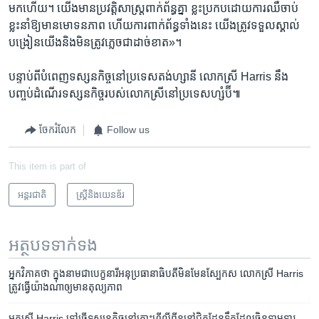
មក​ហើយ។ យើង​មាន​ប្រវត្តិសាស្ត្រពាក់ព័ន្ធ​គ្នា​ ខ្លះប្រកប​ដោយ​ការ​ឈឺ​ចាប់​
ខ្លះ​នាំ​ឱ្យ​មាន​មោទនភាព​ ហើយ​ការ​ពាក់ព័ន្ធ​ទាំង​នេះ យើង​ត្រូវ​ទទួល​ស្គាល់​
បង្រៀន​យើងនិង​មិន​ត្រូវភ្លេចជា​ដាច់​ខាត‍»។
បន្ទាប់ពីបំពេញ​ទស្សនកិច្ច​នៅប្រទេស​តង់ហ្សានី​ លោកស្រី Harris នឹង
បញ្ចប់ដំណើរ​ទស្សនកិច្ចរបស់​លោកស្រីនៅ​ប្រទេសហ្សំប៊ី៕
ចែករំលែក
Follow us
This item is part of
អន្តរជាតិ
ស្ត្រីនិងយេនឌ័រ
អត្ថបទ​ទាក់ទង
អ្នក​វិភាគ​ថា ក្នុង​នាម​ជា​បេក្ខនារី​អនុ​ប្រធានាធិបតី​មិនមែន​ស្បែក​ស លោកស្រី Harris
ត្រូវ​ធ្វើ​យ៉ាង​ណា​ឲ្យ​មាន​តុល្យភាព
អ្នកស្រី Harris ទៅ​ធ្វើ​ទស្សនកិច្ច​នៅ​​កោះ​ហ្វីលីពីន​នៅ​ជិត​ដែន​ទឹក​ដែល​ចិន​ទាមទារ