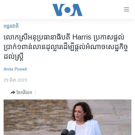
ភ្ជាប់​
ទៅ​
គេហទំព័រ​
អន្តរជាតិ
កម្ពុជា
ទាក់ទង
លោកស្រី​អនុប្រធានាធិបតី ​Harris ​ប្រកាស​ផ្តល់​
រំលង​
អន្តរជាតិ
ប្រាក់​១ពាន់​លាន​ដុល្លារ​​ដើម្បី​ផ្តល់​អំណាច​សេដ្ឋកិច្ច​
និង​
អាមេរិក
ដល់​​ស្ត្រី
ចូល​
ទៅ​​
ចិន
Anita Powell
ទំព័រ​
ហេឡូវីអូអេ
ព័ត៌មាន​​
29 មីនា 2023
តែ​
កម្ពុជាច្នៃប្រតិដ្ឋ
ម្តង
ចែករំលែក
ព្រឹត្តិការណ៍ព័ត៌មាន
រំលង​
និង​
ទូរទស្សន៍ / វីដេអូ​
ចូល​
វិទ្យុ / ផតខាសថ៍
ទៅ​
ទំព័រ​
កម្មវិធីទាំងអស់