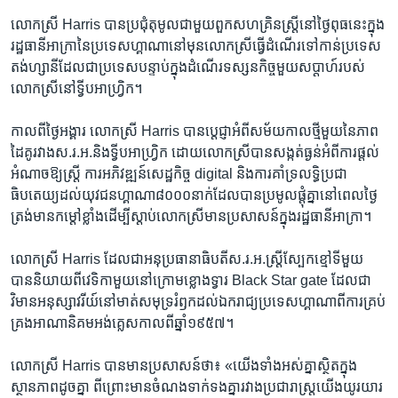
លោកស្រី Harris ​បានប្រជុំតុ​មូលជាមួយ​ពួក​សហគ្រិន​ស្ត្រីនៅ​ថ្ងៃ​ពុធ​នេះ​ក្នុង​
រដ្ឋធានីអាក្រា​នៃ​ប្រទេស​ហ្គាណានៅមុន​លោកស្រីធ្វើដំណើរ​ទៅ​កាន់​ប្រទេស​
តង់ហ្សានី​ដែល​ជាប្រទេស​បន្ទាប់​ក្នុងដំណើរ​ទស្សនកិច្ចមួយ​សប្តាហ៍​របស់​
លោកស្រី​នៅ​ទ្វីប​អាហ្វ្រិក។​
កាល​ពី​ថ្ងៃ​អង្គារ ​លោកស្រី​ Harris ​បានប្តេជ្ញា​អំពី​សម័យកាលថ្មី​មួយ​នៃ​ភាព​
ដៃគូ​រវាងស.រ.អ.​និង​ទ្វីប​អាហ្វ្រិក ​ដោយលោកស្រី​បានសង្កត់ធ្ងន់អំពីការ​ផ្តល់​
អំណាច​ឱ្យ​ស្ត្រី ការអភិវឌ្ឍន៍សេដ្ឋកិច្ច​ digital និង​ការគាំទ្រលទ្ធិប្រជា
ធិបតេយ្យ​ដល់​យុវជនហ្គាណា​៨០០០​នាក់ដែល​បាន​ប្រមូល​ផ្តុំ​គ្នា​នៅ​ពេល​ថ្ងៃ
ត្រង់មាន​កម្តៅខ្លាំង​ដើម្បី​ស្តាប់​លោកស្រី​មាន​ប្រសាសន៍​ក្នុង​រដ្ឋធានីអាក្រា។
លោកស្រី Harris ដែល​ជាអនុប្រធានាធិបតីស.រ.អ.ស្ត្រី​ស្បែក​ខ្មៅ​ទី​មួយ​
បាន​និយាយពី​វេទិកា​មួយ​នៅ​ក្រោមខ្លោង​ទ្វារ​ Black Star gate ដែល​ជា​
វិមាន​អនុស្សាវរីយ៍នៅ​មាត់​សមុទ្ររំឭក​ដល់​ឯករាជ្យប្រទេស​ហ្គាណា​ពី​ការ​គ្រប់
គ្រងអាណានិគម​អង់គ្លេស​កាលពី​ឆ្នាំ១៩៥៧។
លោកស្រី Harris បាន​មាន​ប្រសាសន៍ថា៖ «យើង​ទាំង​អស់​គ្នា​ស្ថិត​ក្នុង
ស្ថានភាព​ដូចគ្នា ​ពីព្រោះ​មាន​ចំណង​ទាក់ទង​គ្នារវាង​ប្រជារាស្ត្រ​យើងយូរយារ​