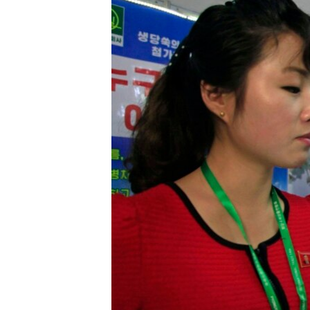
រចនា
សម្ព័ន្ធ​
រំលង​
និង​
ចូល​
ទៅ​
កាន់​
ទំព័រ​
ស្វែង​
រក