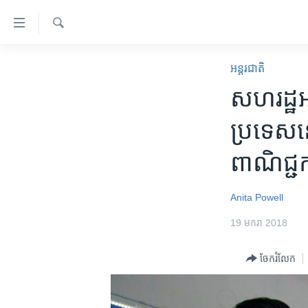
ភ្ជាប់​
ទៅ​
គេហទំព័រ​
ស្វែង​
កម្ពុជា
រក
អន្តរជាតិ
ទាក់ទង
អន្តរជាតិ
សហរដ្ឋ​អ
រំលង​
និង​
អាមេរិក
ប្រទេស​នៅ​
ចូល​
ចិន
ទៅ​​
ពាណិជ្ជក
ទំព័រ​
ហេឡូវីអូអេ
ព័ត៌មាន​​
កម្ពុជាច្នៃប្រតិដ្ឋ
តែ​
Anita Powell
ម្តង
ព្រឹត្តិការណ៍ព័ត៌មាន
19 មករា 2018
រំលង​
ទូរទស្សន៍ / វីដេអូ​
និង​
ចែករំលែក
ចូល​
វិទ្យុ / ផតខាសថ៍
ទៅ​
កម្មវិធីទាំងអស់
ទំព័រ​