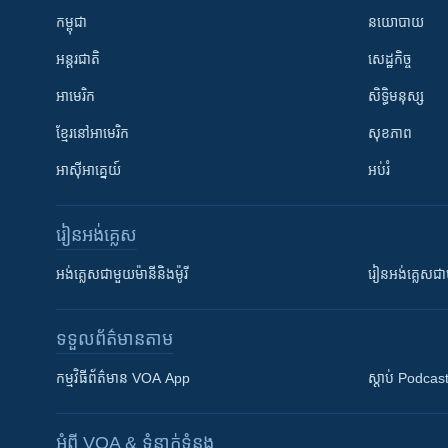
កម្ពុជា
នយោបាយ
អន្តរជាតិ
សេដ្ឋកិច្ច
អាមេរិក
សិទ្ធិមនុស្ស
ខ្មែរ​នៅអាមេរិក
សុខភាព
អាស៊ីអាគ្នេយ៍
អប់រំ
រៀន​​អង់គ្លេស
អង់គ្លេស​ជាមួយ​ម៉ានី​និង​ម៉ូរី
រៀន​​​​​​អង់គ្លេ
ទទួល​ព័ត៌មាន​តាម
កម្មវិធី​ព័ត៌មាន VOA App
ស្តាប់ Podcas
អំពី​ VOA & ទំនាក់ទំនង