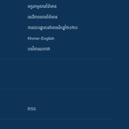
អក្ខរកម្មសារព័ត៌មាន
សេរីភាពសារព័ត៌មាន
ការបោះឆ្នោតនៅអាមេរិកឆ្នាំ២០២០
Khmer-English
បទវិចារណកថា
RSS