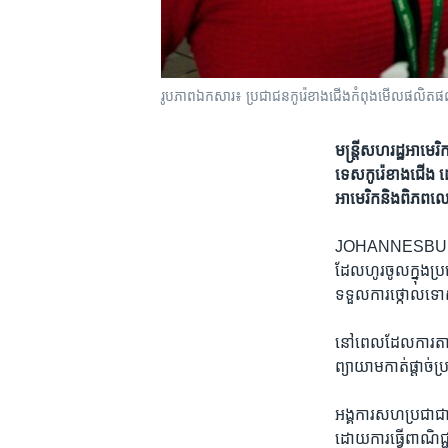
រូបភាពឯកសារ៖ ប្រជាជន​កូរ៉េ​ខាងជើង​កំពុង​មើល​ផលិតផល​នៅ​ក
មន្រ្តី​សហរដ្ឋ​អាមេរិ
ទេស​កូរ៉េខាង​ជើង ​ដោ
អាមេរិក​និង​ពិភពល
JOHANNESB
ដែល​ហូរ​ចូល​ក្នុង​ប្រ
ទទួល​ការ​ថ្កោលទោស​
នៅ​ពេល​ដែល​ការតានតឹ
ព្យាយាម​កាត់​ផ្តាច់​
អង្គការ​សហ​ប្រជាជា
ដោយ​ការធ្វើ​ពាណិជ្ជក