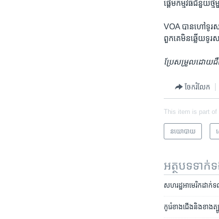
ផ្តើម​កម្មវិធី​ជំនួយ​ថ្ម
VOA បាន​ហៅ​ទូរសព្ទ​ស
ពួកគេ​មិន​ឆ្លើយទូរ
ប្រែ​សម្រួល​ដោយ​ជឹង
ចែករំលែក
This item is part of
នយោបាយ
ស
អត្ថបទ​ទាក់
សហរដ្ឋ​អាមេរិក​ដាក់​ទណ្ឌ
កូរ៉េ​ខាងជើង​និង​ខាង​ត្បូ