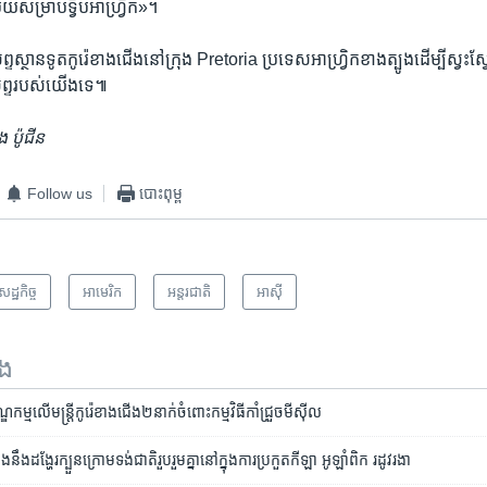
ី​មួយ​សម្រាប់​ទ្វីប​អាហ្វ្រិក‍»។ ​
្ថាន​ទូត​កូរ៉េ​ខាង​ជើង​នៅក្រុង Pretoria ប្រទេស​អាហ្វ្រិក​ខាង​ត្បូង​ដើម្បី​ស្វះស្
សព្ទ​របស់​យើង​ទេ៕
 ប៉ូជីន
Follow us
បោះពុម្ព
េដ្ឋកិច្ច
អាមេរិក​
អន្តរជាតិ
អាស៊ី
ទង
កម្ម​លើ​មន្ត្រី​កូរ៉េខាង​ជើង​២​នាក់​ចំពោះ​កម្មវិធី​កាំជ្រួច​មីស៊ីល
ង​នឹង​ដង្ហែរ​ក្បួន​ក្រោម​ទង់ជាតិ​រួបរួម​គ្នា​នៅ​ក្នុង​ការ​ប្រកួត​កីឡា អូឡាំពិក​ រដូវ​រងា