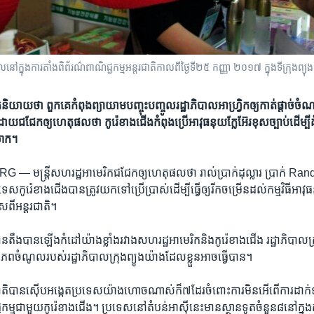
្នុង​ការតាំងពិព័រណ៌​ពាណិជ្ជកម្ម​អន្តរជាតិ​កាលពី​ថ្ងៃទី​២៥ កញ្ញា ២០១៧ ក្នុង​ទីក្រុង​ព្យ
ក​​និយាយថា ​ពួកគេ​កំពុង​ព្យាយាម​បញ្ចុះ​បញ្ចូល​រដ្ឋាភិបាល​អាហ្វ្រិក​ឲ្យកាត់​ផ្តាច់​ចំ
យ​ជជែក​ឲ្យ​ហេតុផល​ថា ​​កូរ៉េខាង​ជើង​កំពុង​ប្រើ​​អាវុធ​នុយក្លែអ៊ែរ​ខុសច្បាប់​ដើម្ប
ោក។​
URG —
មន្រ្តី​សហរដ្ឋ​អាមេរិក​ជជែក​ឲ្យ​ហេតុផល​ថា រាល់​ប្រាក់​ដុល្លារ ប្រាក់ Randនិង
ទេស​កូរ៉េខាង​ជើង​បាន​ត្រូវ​យកទៅប្រើ​ប្រាស់​ដើម្បី​ធ្វើ​ឲ្យរីក​ចម្រើនដល់​កម្មវិធី​អាវុធ
ពី​អន្តរជាតិ។
ង​បាន​ឡើង​កំដៅ​យ៉ាង​ខ្លាំង​រវាង​សហរដ្ឋ​អាមេរិក​និង​កូរ៉េ​ខាង​ជើង ​រដ្ឋាភិបាល​ក្រ
ប្រភព​ចំណូល​របស់​រដ្ឋាភិបាល​ក្រុង​ព្យូងយ៉ាង​ដែល​ខ្លួន​អាច​ធ្វើ​បាន។
តិ​បាន​ស៊ើប​អង្កេត​ប្រទេស​យ៉ាងហោច​ណាស់​ក៏​៧ដែរចំពោះ​ការ​មិនអើពើ​ការ​ដាក់​ទណ
ម្ម​ជាមួយ​កូរ៉េខាង​ជើង។ ប្រទេស​នៅ​តំបន់​អាស៊ី​នេះ​មាន​ស្ថាន​ទូត​ចំនួន​៨​នៅ​ក្នុ