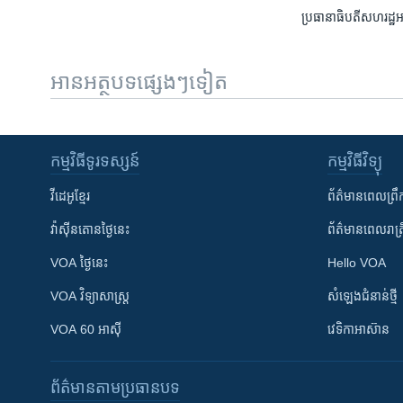
ប្រធានាធិបតី​សហរដ្ឋអាម
អានអត្ថបទផ្សេងៗទៀត
កម្មវិធី​ទូរទស្សន៍
កម្មវិធី​វិទ្យុ
វីដេអូ​ខ្មែរ
ព័ត៌មាន​ពេល​ព្រឹ
វ៉ាស៊ីនតោន​ថ្ងៃ​នេះ
ព័ត៌មាន​​ពេល​រាត្រ
VOA ថ្ងៃនេះ
Hello VOA
VOA ​វិទ្យាសាស្ត្រ
សំឡេង​ជំនាន់​ថ្មី
VOA 60 អាស៊ី
វេទិកា​អាស៊ាន
ព័ត៌មាន​តាមប្រធានបទ​