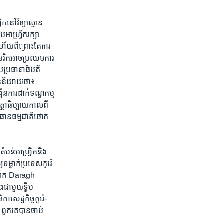
​នៅ​វិទ្យាស្ថាន​
ាហ្វ្រិក​រក្សា​
​ហើយ​ពីព្រោះ​តែ​ការ
មេរិក​អាច​ប្រឈម​ការ​
យ​ប្រធានា​ធិបតី​
ាន​និយាយ​ថា៖
ើន​ការ​ដាក់​ទណ្ឌកម្ម​
ត្ថាធិប្បាយ​កាល​ពី​
ន​ធាន​ធម្មជាតិ​ថោក​
់​អាហ្វ្រិក​និង​
ទម្លាក់​ប្រទេសកូរ៉េ
។ លោក Daragh
ជាមួយ​ទ្វីប​
ា​សេដ្ឋកិច្ច​កូរ៉េ-
ៅ ពួកគេ​បាន​ចាប់​