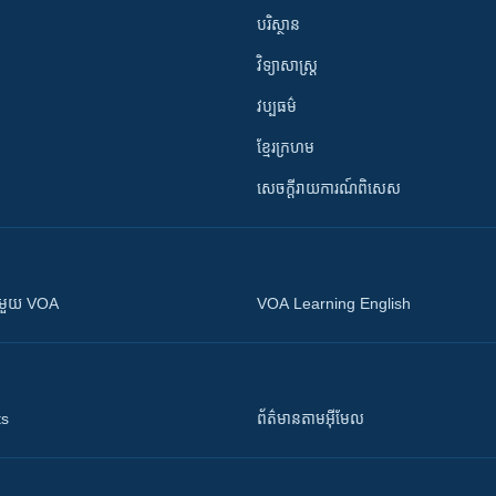
បរិស្ថាន
វិទ្យាសាស្រ្ត
វប្បធម៌
ខ្មែរក្រហម
សេចក្តីរាយការណ៍ពិសេស
ស​​ជាមួយ VOA
VOA Learning English
ts
ព័ត៌មាន​តាម​អ៊ីមែល