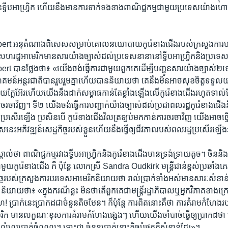
ៃ​ទ្វីប​អាហ្វ្រិក ​ហើយ​នឹង​មាន​ការទាក់​ទង​ខាង​ពាណិជ្ជកម្ម​ជាមួយ​ប្រទេស​យ៉ាង​ហ
 អនុ​តំណាង​ពិសេស​សម្រាប់​គោល​នយោបាយ​កូរ៉េខាង​ជើង​របស់​ក្រសួង​ការប
ដ្ឋ​អាមេរិក​មាន​សារ​យ៉ាង​ច្បាស់​ដល់​ប្រទេសនានា​នៅ​ទ្វីប​អាហ្វ្រិក​និង​ប្រទេស
ាន​ថ្លែងថា៖ «យើង​ចង់​ធ្វើ​ការ​ជាមួយ​ពួកគេ​ដើម្បី​បញ្ជូន​សារ​យ៉ាង​ច្បាស់២​ទៅ​
៍​អន្តរជាតិ​បាន​រួប​រួម​គ្នា​ហើយ​បាន​និយាយថា ​គេ​នឹង​មិន​អាច​សុខចិត្ត​ទទួល​យ
យក្លែអ៊ែរ​ហើយ​យើងនឹងដាក់​សម្ពាធ​កាន់​តែ​ខ្លាំង​ឡើងលើ​កូរ៉េខាង​ជើង​រហូតទាល់​ត
រចា​វិញ។ ទី២ យើង​ចង់​ធ្វើ​ការ​បញ្ជាក់​យ៉ាង​ច្បាស់​ដល់​ប្រជាពលរដ្ឋ​កូរ៉េខាង​ជើង​ន
្រសើរ​ឡើង ​ប្រសិន​បើ​ កូរ៉េខាង​ជើង​វិល​ត្រឡប់​មក​កាន់​ការចរចា​វិញ ​យើង​អាច​ធ្វើ
​នេះ​អភិវឌ្ឍន៍​សេដ្ឋ​កិច្ច​របស់​ខ្លួន​ហើយ​នឹង​ធ្វើ​ឲ្យ​ជីវភាព​របស់​ពលរដ្ឋ​ប្រសើរ​ឡើង
គាល់​ថា ​ពាណិជ្ជកម្ម​រវាង​ទ្វីប​អាហ្វ្រិក​និង​កូរ៉េខាង​ជើង​មាន​ទ្រង់​ទ្រាយ​តូច។ ចិន​និងរុស
មួយ​កូរ៉េខាង​ជើង ក៏ ប៉ុន្តែ លោកស្រី Sandra Oudkirk មន្រ្តី​ជាន់​ខ្ពស់​ប្រឆាំង​ភេរ
ច្ច​របស់​ក្រសួងការ​បរទេស​អាមេរិក​និយាយថា រាល់ប្រាក់​ទាំង​អស់​មាន​សារៈ​សំខ
​ថា៖ «ក្នុង​ករណី​ខ្លះ មិន​ថា​តើ​ពួកគេ​ជា​មន្រ្តី​រដ្ឋាភិបាលឬ​អ្នក​វិភាគ​ខាង​ក្រៅ​ទ
្រាក់​នេះ​ប្រាកដ​ជាចំនួន​តិច​មែន។ ក៏ប៉ុន្តែ ​ការ​ពិត​នោះ​គឺថា ​ការ​គំរាម​កំហែង​
​ មាន​លក្ខណៈ​ខុសការគំរាម​កំហែង​ផ្សេងៗ​ ​ហើយ​យើង​ចាំ​បាច់​ធ្វើ​ឲ្យ​ប្រាកដ​ថា 
លំហូរ​ប្រាក់​ចំណូល។ ទោះ​ជា ​ចំនួន​ប្រាក់​នោះ​តិច​បំផុតក៏​សំខាន់​ដែរ‍»។