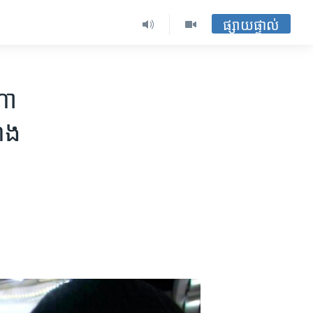
ផ្សាយផ្ទាល់
ា​
ណង​