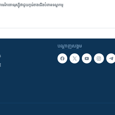
េរិក​ចោទ​រុស្ស៊ី​ថា​ជួយ​កូរ៉េខាងជើង​បំពាន​ទណ្ឌកម្ម
បណ្តាញ​សង្គម
ក
ី