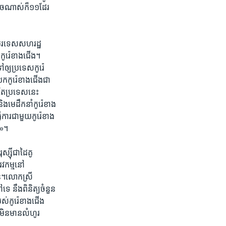
ោច​ណាស់​ក៏​១១ដែរ​
រទេស​សហរដ្ឋ​
​កូរ៉េខាង​ជើង។
ឲ្យ​ប្រទេស​កូរ៉េ
កកូរ៉េ​ខាង​ជើង​ជា​
ែ​ប្រទេស​នេះ​
ិង​មេដឹកនាំ​កូរ៉េខាង​
ការ​ជាមួយ​កូរ៉េខាង​
‍»។
្ស៊ី​ជា​ដៃគូ​
វកម្ម​នៅ​
ាន់។លោកស្រី
េ ​នឹង​ពិនិត្យ​ចំនួន​
របស់​កូរ៉េខាងជើង
មិន​មាន​លំហូរ​