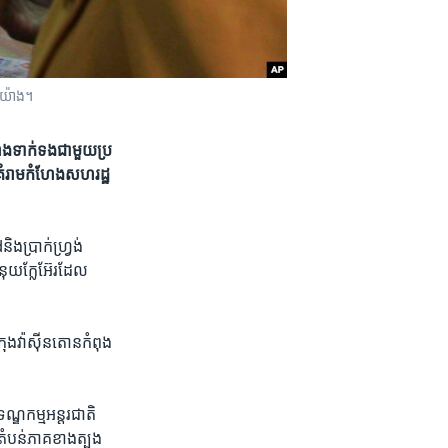
ុងយ៉ាង។
ណង​ទាក់​ទង​ជាមួយ​ប្រ​
ីគំរាម​កំហែង​សហរដ្ឋ​
​ប្រាក់​ហ្វ្រង់​
​នុយក្លែអ៊ែរ​ដែល​
ុង​វ៉ាស៊ីនតោន​កំពុង​
្ឌកម្ម​អន្តរជាតិ​
ងតំបន់ភាគ​ខាងត្បូង​