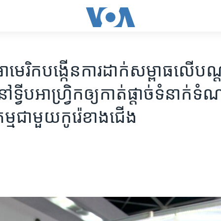
ាមេរិក​បង្កើន​ការ​ដាក់សម្ពាធ​លើ​បណ្ត
ទ្វីប​អាហ្វ្រិក​​ឲ្យ​កាត់​ផ្តាច់​ទំនាក់ទំ
ម្ម​ជាមួយ​កូរ៉េខាង​ជើង