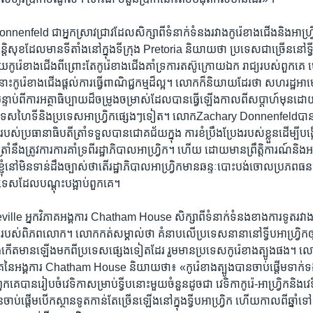
ld ជា​អ្នក​ស្រាវ​ជ្រាវ​ដែល​សិក្សា​ពី​ទំនាក់​ទំនង​រវាង​កូរ៉េ​ខាង​ជើង​និង​អាហ្រ្វិក
ន្តិសុខ​ដែល​មាន​ទីតាំង​នៅ​ក្នុង​ទីក្រុង Pretoria ​និយាយថា ​ប្រទេស​ជា​ច្រើន​នៅទ្វីប​អ
កូរ៉េខាង​ជើង​ពីព្រោះ​តែ​កូរ៉េខាង​ជើងគាំទ្រ​ការ​តស៊ូ​ក្រោយ​ឯក រាជ្យ​របស់​ពួកគេ 
​នោះកូរ៉េខាង​ជើង​ផ្តល់​ការ​ធ្វើ​ពាណិជ្ជកម្ម​ដ៏ល្អ។​ លោក​ក៏​និយាយដែរថា ​សហរដ្ឋ​អា
ទាប់​ពី​ការ​អត្ថា​ធិប្បាយ​ដ៏​ចម្រូង​ចម្រាស់​ដែល​បាន​ធ្វើ​ឡើង​កាល​ពី​សប្តាហ៍​មុន​ដោ
ី​ប្រទេស​ហៃទី​និង​ប្រទេស​អាហ្វ្រិក​ផ្សេងៗ​ទៀត។ លោកZachary Donnenfeldប
់​ប្រធានា​ធិបតី​ត្រាំ​ទទួល​បាន​ជោគជ័យ​ក្នុង ការ​ខំ​ប្រឹង​ប្រែង​របស់​ខ្លួន​ដើម្បី​បង្ក
ាំ​នឹង​ត្រូវការ​ការគាំទ្រ​ពី​រដ្ឋាភិបាល​អាហ្វ្រិក។ ​ហើយ ​ដោយ​មាន​ព្រឹត្តិការណ៍និង​អ
ខ្ញុំ​នៅ​មិន​ទាន់​ដឹង​ច្បាស់​ថា​តើ​រដ្ឋាភិ​បាល​អាហ្វ្រិក​មាន​ឆន្ទៈ​បោះ​បង់ចោល​ប្រភព​ធ
រទេស​ដែល​បណ្តុះ​បង្អាប់​ពួកគេ‍​។
 អ្នក​វិភាគ​អង្គការ Chatham House សិក្សា​ពីទំនាក់​ទំនង​ខាង​ការទូត​រវាង​តំបន
របស់​ពិភព​លោក។ លោក​កត់​សម្គាល់​ថា ​គំនាប​លើ​ប្រទេស​នានា​នៅ​ទ្វីប​អាហ្រ្វិក​ឲ្យ​
​កើត​មាន​ឡើង​មក​ពី​ប្រទេស​ផ្សេង​ទៀត​ដែរ ​រួមមាន​ប្រទេស​កូរ៉េ​ខាង​ត្បូងផង
ភាគនៃ​អង្គការ Chatham House និយាយថា៖ «កូរ៉េខាង​ត្បូង​បាន​ចាប់​ផ្តើមទាក់​ទង​
កគេ​បាន​រៀបចំ​វេទិកា​សម្រាប់​ទ្វីប​នោះ​មួយ​ចំនួន​ដូចជា វេទិកា​កូរ៉េ​-អាហ្វ្រិកនិង​វេទិក
​ចាប់​ផ្តើម​បើក​ស្ថានទូត​កាន់​តែ​ច្រើន​ឡើង​នៅ​ក្នុង​ទ្វីប​អាហ្វ្រិក ហើយកាលពី​ឆ្នាំ​ទ