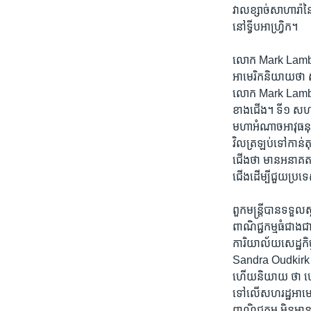
វាលខ្សាច់​សាហារ៉ា​ន
នៅ​ទ្វីប​អាហ្វ្រិក។
លោក Mark Lambert
អាមេរិក​និយាយថា សហរ
លោក Mark Lambert ​ប
ខាង​ជើង។ ទី១ ​សហគមន
មហា​អំណាច​អាវុធ​នុ
វិលត្រឡប់​ទៅកាន់​តុច
ជើង​ថា ​មាន​អនាគត​ប
ជើង​ដើម្បី​ជួយប្រទេស
ពួក​មន្រ្តីបាន​ទទួល​ស្
ពាណិជ្ជកម្ម​ធំជាង​ជា
ការិយាល័យ​សេដ្ឋ​កិ
Sandra Oudkirk និយាយ
ហើយ​និយាយ​ ថា ហេ! ប
ទៅលើ​សហរដ្ឋ​អាមេរិក
ពាណិជ្ជកម្ម ​មិនមាន​