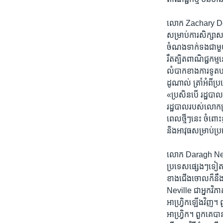
លោក Zachary Donnenfe
សម្រាប់​ការ​សិក្សា​ស
ចំណង​ទាក់​ទង​ជាមួយ​
រឹតត្បិត​ពាណិជ្ជកម្ម
លំបាក​ខាង​ការទូត​បន្
ដូណាល់ ​ត្រាំ​អំព
«ប្រសិនបើ រដ្ឋបាល​របស
រដ្ឋបាល​របស់​លោក​ត្រ
ពេល​ថ្មី​ៗ​នេះ ចំពោះ​
និង​អាវុធ​សម្រាប់​ប្
លោក Daragh Neville
ប្រទេស​ផ្សេង​ៗ​ទៀត​
ខាង​ជើង​ចោល​ក៏​នឹង
Neville ជា​អ្នក​វិ
អាហ្វ្រិក​ឡើង​វិញ។ ពួ
អាហ្វ្រិក។​ ពួកគេ​បាន