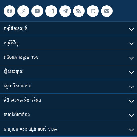
កម្មវិធី​ទូរទស្សន៍
កម្មវិធី​វិទ្យុ
ព័ត៌មាន​តាមប្រធានបទ​
រៀន​​អង់គ្លេស
ទទួល​ព័ត៌មាន​តាម
អំពី​ VOA & ទំនាក់ទំនង
គេហទំព័រ​​ទាក់ទង
ទាញយក​ App ផ្សេងៗ​របស់​ VOA