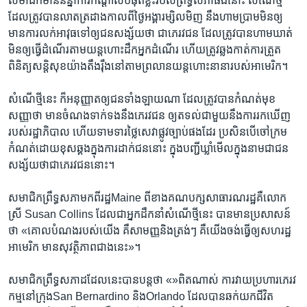
សមាជិក​មាន​និន្នាការ​កណ្ដាល​បំផុត​ខ្លះ​របស់​ព្រឹទ្ធសភា​ផង​នោះ សំណើ​ថ្មី​
ដែល​ត្រូវ​បាន​លាតត្រដាង​កាល​ពី​ថ្ងៃ​អង្គារ​ម្សិលមិញ​ នឹង​ហាម​ប្រាម​មិន​ឲ្យ​
មាន​ការ​លក់​អាវុធ​ទៅ​ឲ្យជន​សង្ស័យ​ថា ​ជា​ភេរវជន ដែល​ត្រូវ​បាន​ហាម​ឃាត់​
មិន​ឲ្យ​ធ្វើ​ដំណើរ​តាម​យន្តហោះ​ដឹក​អ្នក​ដំណើរ ហើយ​ត្រូវ​ឆ្លងកាត់​ការ​ត្រួត
ពិនិត្យ​សន្តិសុខ​យ៉ាង​តឹងរ៉ឹង​នៅ​តាម​ព្រលានយន្តហោះ​នានា​របស់​អាមេរិក។
សំណើ​ថ្មី​នេះ ក៏​អនុញ្ញាត​ឲ្យ​ជន​ទាំង​ឡាយ​ណា ដែល​ត្រូវ​បាន​កំណត់​មុខ
សញ្ញា​ថា​ មាន​ចំណង​ទាក់ទង​នឹង​ភេរវជន ឲ្យ​ត​ទល់​ជាមួយ​នឹង​ការ​រក​ឃើញ​
របស់​រដ្ឋាភិបាល​ ហើយ​ទាមទារ​ថ្លៃ​សេវា​ផ្លូវ​ច្បាប់​ផង​ដែរ ប្រសិន​បើ​ចៅក្រម​
កំណត់​ដោយ​ខុស​ឆ្គង​ក្នុង​ការ​ដាក់​ជន​នោះ ក្នុង​បញ្ជី​ឃ្លាំមើល​ក្នុង​នាម​ជា​ជន
សង្ស័យ​ថា​ជា​ភេរវជន​នោះ។
​សមាជិក​ព្រឹទ្ធសភា​មក​ពី​រដ្ឋMaine ពី​ខាង​គណបក្ស​សាធារណរដ្ឋ​គឺ​លោក
ស្រី ​Susan Collins ដែល​ជា​អ្នក​ដឹកនាំ​សំណើ​ថ្មី​នេះ បាន​មាន​ប្រសាសន៍​
ថា «គោល​បំណង​របស់​យើង គឺ​សាមញ្ញ​និង​ត្រង់ៗ គឺ​យើង​ចង់​ធ្វើ​ឲ្យ​សហរដ្ឋ​
អាមេរិក មាន​សុវត្ថិភាព​ជាង​នេះ»។
សមាជិក​ព្រឹទ្ធសភា​ដដែល​នេះ​បាន​បន្ត​ថា «»ពិត​ណាស់ ការ​វាយប្រហារ​ភេរវ
កម្ម​នៅ​ក្រុងSan Bernardino និងOrlando ដែល​បាន​ឆក់​យក​ជីវិត​