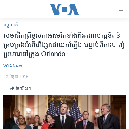
ភ្ជាប់​
ទៅ​
គេហទំព័រ​
អន្តរជាតិ
កម្ពុជា
ទាក់ទង
សមាជិក​ព្រឹទ្ធសភា​អាមេរិក​ទាំង​ពីរ​គណបក្ស​ខិតខំ​
រំលង​
អន្តរជាតិ
គ្រប់គ្រង​អំពើ​ហិង្សា​ដោយ​កាំភ្លើង បន្ទាប់​​ពី​ការ​បាញ់​
និង​
អាមេរិក
ប្រហារ​នៅ​ក្រុង ​Orlando
ចូល​
ទៅ​​
ចិន
VOA News
ទំព័រ​
ហេឡូវីអូអេ
ព័ត៌មាន​​
22 មិថុនា 2016
តែ​
កម្ពុជាច្នៃប្រតិដ្ឋ
ម្តង
ចែករំលែក
ព្រឹត្តិការណ៍ព័ត៌មាន
រំលង​
និង​
ទូរទស្សន៍ / វីដេអូ​
ចូល​
វិទ្យុ / ផតខាសថ៍
ទៅ​
ទំព័រ​
កម្មវិធីទាំងអស់