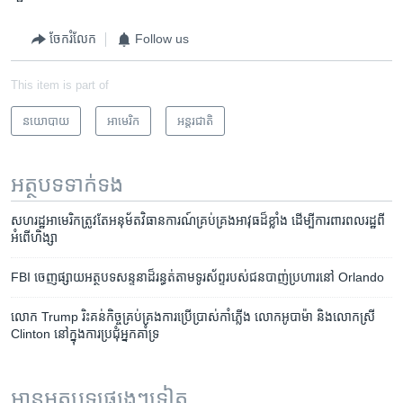
ចែករំលែក
Follow us
This item is part of
នយោបាយ
អាមេរិក​
អន្តរជាតិ
អត្ថបទ​ទាក់ទង
សហរដ្ឋ​អាមេរិក​ត្រូវតែ​អនុម័ត​វិធានការណ៍​គ្រប់គ្រង​អាវុធ​ដ៏​ខ្លាំង ​ដើម្បី​ការពារ​ពលរដ្ឋ​ពី​
អំពើ​ហិង្សា
FBI ចេញ​ផ្សាយ​អត្ថបទ​សន្ទនាដ៏​រន្ធត់​​​តាម​​ទូរស័ព្ទ​​របស់​​ជនបាញ់​ប្រហារ​នៅ Orlando
លោក Trump រិះគន់​កិច្ច​គ្រប់គ្រង​ការប្រើប្រាស់​កាំភ្លើង លោកអូបាម៉ា និង​លោកស្រី
Clinton នៅ​ក្នុង​ការប្រជុំ​អ្នកគាំទ្រ​
អានអត្ថបទផ្សេងៗទៀត