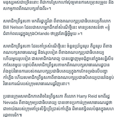
មនុស្ស​អស់​ជាច្រើន​នោះ គឺ​ជា​ការ​ស្រែក​ហៅ​សុំ​ឲ្យ​មាន​ការ​សម្រុះសម្រួល និង​
សកម្មភាព​ពី​គណបក្ស​ទាំង​ពីរ»។
​សមាជិក​ព្រឹទ្ធសភា មក​ពី​រដ្ឋ​ហ្វ្លរីដា ​ពី​ខាង​គណបក្ស​ប្រជាធិបតេយ្យ​គឺ​លោក
Bill Nelson ដែល​ជា​សហ​អ្នក​ដឹកនាំ​សំណើ​ថ្មី​នេះ មាន​ប្រសាសន៍​ថា «ខ្ញុំ​
ជំពាក់​ពលរដ្ឋ​ក្នុង​ក្រុងOrlando ​ថា​ត្រូវ​តែ​ធ្វើ​អ្វី​មួយ »។
សមាជិក​ព្រឺទ្ធ​សភា​ ដែល​គាំទ្រ​សំណើ​ថ្មី​នេះ ចំនួនប្រាំបួន​រូប គឺបួន​រូប ពី​ខាង​
គណបក្ស​សាធារណរដ្ឋ និង​៤​រូប​ទៀត ពី​ខាង​គណបក្ស​ប្រជាធិបតេយ្យ​
ហើយមួយ​រូប​ទៀត ជា​សមាជិក​ឯករាជ្យ បាន​បង្ហាញ​មុខ​ជុំ​គ្នា​នៅ​ក្នុង​សន្និសីទ​
កាសែត​មួយ បន្ទាប់ពី​សមាជិក​ព្រឺទ្ធសភា​មក​ពី​គណបក្ស​សាធារណរដ្ឋ​បាន​
រាំងខ្ទប់​វិធានការរបស់​គណបក្ស​ប្រជាធិបតេយ្យ​ក្នុង​ការ​កែទម្រង់​លើ​បញ្ហា​
កាំភ្លើង ហើយ​សមាជិក​ព្រឺទ្ធសភា​ពី​ខាង​គណបក្ស​ប្រជាធបិតេយ្យ​បាន​រាំងខ្ទប់​
វិធានការណ៍​របស់​ក្រុម​សាធារណរដ្ឋ​វិញ​នោះ។
ប្រធាន​ក្រុម​សមាជិក​ភាគតិច​នៃ​ព្រឹទ្ធសភា គឺ​លោក Harry Reid មក​ពី​រដ្ឋ​
Nevada ពី​ខាង​ក្រុម​ប្រជាធិបតេយ្យ បាន​ចោទប្រកាន់​ក្រុម​សាធារណរដ្ឋ​ថា
ជា​អាយ៉ង​របស់​ក្រុម​គាំទ្រ​សិទ្ធិ​ប្រើប្រាស់​កាំភ្លើង ដ៏​មាន​ឥទ្ធិពល​បំផុត​ក្នុង​សហ
រដ្ឋ​អាមេរិក៕