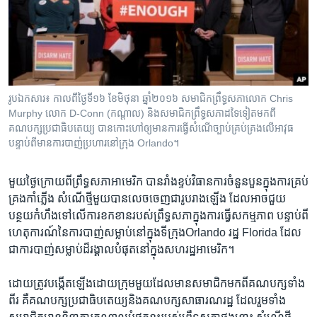
រចនា
សម្ព័ន្ធ​
Khmer English
រំលង​
និង​
បណ្តាញ​សង្គម
ចូល​
ទៅ​
រូបឯកសារ៖ កាលពីថ្ងៃទី១៦ ខែ​មិថុនា ឆ្នាំ​២០១៦ សមាជិកព្រឹទ្ធសភា​លោក Chris
កាន់​
Murphy លោក D-Conn (កណ្តាល) និង​សមាជិកព្រឹទ្ធសភា​ដទៃ​ទៀត​មក​ពី
ទំព័រ​
គណបក្ស​ប្រជាធិបតេយ្យ​ បាន​កោះ​ហៅ​ឲ្យ​មាន​ការធ្វើ​សំណើច្បាប់​គ្រប់គ្រង​លើ​អាវុធ​
ភាសា
ស្វែង​
បន្ទាប់​ពី​មាន​ការ​បាញ់​ប្រហារ​នៅ​ក្រុង​ Orlando។
រក
​មួយ​ថ្ងៃ​ក្រោយ​ពី​ព្រឹទ្ធសភា​អាមេរិក បាន​រាំង​ខ្ទប់​វិធានការ​ចំនួន​បួន​ក្នុង​ការ​គ្រប់
គ្រង​កាំភ្លើង សំណើ​ថ្មី​មួយ​បាន​លេច​ចេញ​ជា​រូប​រាង​ឡើង ដែល​អាច​ជួយ
បន្ថយ​កំហឹង​ទៅ​លើ​ការ​ខកខាន​របស់​ព្រឹទ្ធសភា​ក្នុង​ការ​ធ្វើ​សកម្មភាព​ បន្ទាប់​ពី​
ហេតុការណ៍​នៃ​ការ​បាញ់​សម្លាប់​នៅ​ក្នុង​ទីក្រុងOrlando រដ្ឋ Florida ដែល​
ជា​ការ​បាញ់​សម្លាប់​ដ៏​រង្គាល​បំផុត​នៅ​ក្នុង​សហរដ្ឋ​អាមេរិក។
ដោយ​ត្រូវ​បង្កើត​ឡើង​ដោយ​ក្រុម​មួយ​ដែល​មាន​សមាជិក​មក​ពី​គណបក្ស​ទាំង​
ពីរ គឺ​គណបក្ស​ប្រជាធិបតេយ្យ​និង​គណបក្ស​សាធារណរដ្ឋ ដែល​រួម​ទាំង​