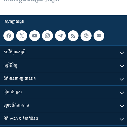
បណ្តាញ​សង្គម
កម្មវិធី​ទូរទស្សន៍
កម្មវិធី​វិទ្យុ
ព័ត៌មាន​តាមប្រធានបទ​
រៀន​​អង់គ្លេស
ទទួល​ព័ត៌មាន​តាម
អំពី​ VOA & ទំនាក់ទំនង