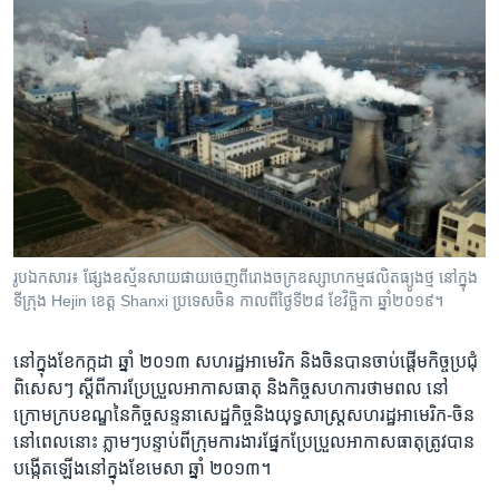
រូបឯកសារ៖ ផ្សែងឧស្ម័នសាយផាយចេញពីរោងចក្រឧស្សាហកម្មផលិតធ្យូងថ្ម នៅក្នុង
ទីក្រុង Hejin ខេត្ត Shanxi ប្រទេសចិន កាលពីថ្ងៃទី២៨ ខែវិច្ឆិកា ឆ្នាំ២០១៩។
នៅ​ក្នុង​ខែកក្កដា ឆ្នាំ ២០១៣ សហរដ្ឋអាមេរិក និង​ចិន​បាន​ចាប់​ផ្តើម​កិច្ចប្រជុំ​
ពិសេសៗ ​ស្តីពី​ការប្រែប្រួលអាកាសធាតុ និង​កិច្ចសហការ​ថាមពល ​នៅ​
ក្រោម​ក្របខណ្ឌ​នៃ​កិច្ចសន្ទនា​សេដ្ឋកិច្ច​និង​យុទ្ធសាស្ត្រ​សហរដ្ឋអាមេរិក-ចិន​
នៅ​ពេល​នោះ ភ្លាមៗ​បន្ទាប់​ពី​ក្រុម​ការងារ​ផ្នែក​ប្រែប្រួលអាកាសធាតុ​ត្រូវ​បាន​
បង្កើត​ឡើង​នៅ​ក្នុង​ខែមេសា ឆ្នាំ ២០១៣។