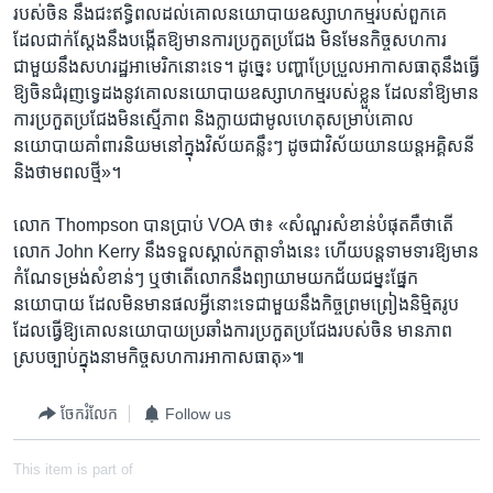
របស់​ចិន​ នឹង​ជះ​ឥទ្ធិពល​ដល់​គោលនយោបាយ​ឧស្សាហកម្ម​របស់​ពួកគេ ​
ដែល​ជាក់​ស្តែង​នឹង​បង្កើត​ឱ្យ​មាន​ការ​ប្រកួតប្រជែង​ មិន​មែន​កិច្ចសហការ​
ជាមួយ​នឹង​សហរដ្ឋអាមេរិក​នោះ​ទេ។ ដូច្នេះ បញ្ហា​ប្រែប្រួល​អាកាសធាតុនឹង​ធ្វើ​
ឱ្យ​ចិនជំរុញ​ទ្វេ​ដង​នូវ​គោលនយោបាយ​ឧស្សាហកម្ម​របស់​ខ្លួន​ ដែលនាំ​ឱ្យមាន​
ការ​ប្រកួតប្រជែង​មិន​ស្មើ​ភាព និង​ក្លាយ​ជា​មូលហេតុ​សម្រាប់​គោល
នយោបាយ​គាំពារនិយម​នៅ​ក្នុង​វិស័យ​គន្លឹះៗ ដូចជា​វិស័យ​យានយន្ត​អគ្គិសនី
និង​ថាមពល​ថ្មី»។
លោក Thompson បាន​ប្រាប់ VOA ថា៖ «សំណួរ​សំខាន់​បំផុត​គឺ​ថា​តើ​
លោក John Kerry នឹង​ទទួល​ស្គាល់​កត្តា​ទាំង​នេះ ហើយ​បន្ត​ទាមទារ​ឱ្យ​មាន​
កំណែ​ទម្រង់​សំខាន់ៗ ឬ​ថា​តើ​លោក​នឹង​ព្យាយាម​យក​ជ័យជម្នះ​ផ្នែក​
នយោបាយ ​ដែល​មិន​មាន​ផល​អ្វី​នោះ​ទេ​ជាមួយ​នឹង​កិច្ចព្រមព្រៀង​និម្មិតរូប ​
ដែល​ធ្វើ​ឱ្យ​គោលនយោបាយ​ប្រឆាំង​ការ​ប្រកួតប្រជែង​របស់​ចិន​ មាន​ភាព​
ស្រប​ច្បាប់​ក្នុង​នាម​កិច្ចសហការ​អាកាសធាតុ»៕
ចែករំលែក
Follow us
This item is part of