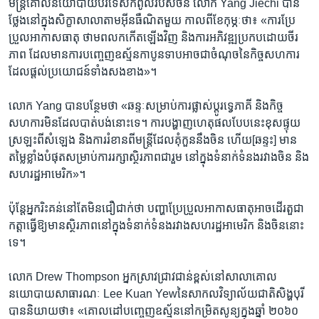
មន្ត្រី​គោលនយោបាយ​បរទេស​កំពូល​របស់​ចិន លោក Yang Jiechi បាន​
ថ្លែង​នៅ​ក្នុង​សិក្ខាសាលា​តាម​អ៊ីនធឺណិត​មួយ​ កាលពី​ខែ​កុម្ភៈ​ថា៖ «ការប្រែ
ប្រួល​អាកាសធាតុ ថាមពល​កកើត​ឡើង​វិញ និង​ការ​អភិវឌ្ឍ​ប្រកប​ដោយ​ចីរ
ភាព ដែល​មាន​ការ​បញ្ចេញ​ឧស្ម័ន​កាបូន​ទាប​អាច​ជា​ចំណុច​នៃ​កិច្ចសហការ​
ដែល​ផ្តល់​ប្រយោជន៍​ទាំង​សងខាង»។
លោក Yang បាន​បន្ថែម​ថា «ឆន្ទៈ​សម្រាប់​ការ​ផ្លាស់ប្តូរ​ទ្វេភាគី និង​កិច្ច
សហការ​មិន​ដែល​បាត់បង់​នោះ​ទេ។ ការ​បង្ហាញ​ហេតុផល​បែប​នេះ​ខុស​ផ្ទុយ​
ស្រឡះ​ពី​សំឡេង និង​ការ​រំខាន​ពី​មន្ត្រី​ដែល​គុំកួន​នឹង​ចិន ហើយ​[ឆន្ទះ]​ មាន​
តម្លៃ​ខ្លាំង​បំផុត​សម្រាប់​ការ​រក្សា​ស្ថិរភាព​ជា​រួម​ នៅ​ក្នុង​ទំនាក់ទំនង​រវាង​ចិន និង​
សហរដ្ឋអាមេរិក»។
ប៉ុន្តែ​អ្នក​រិះគន់​នៅ​តែ​មិន​ជឿ​ជាក់​ថា បញ្ហា​ប្រែប្រួល​អាកាសធាតុ​អាច​ដើរ​តួ​ជា​
កត្តា​ធ្វើ​ឱ្យ​មាន​ស្ថិរភាព​នៅ​ក្នុង​ទំនាក់ទំនង​រវាង​សហរដ្ឋអាមេរិក និង​ចិន​នោះ​
ទេ។
លោក Drew Thompson អ្នក​ស្រាវជ្រាវ​ជាន់​ខ្ពស់​នៅ​សាលា​គោល
នយោបាយ​សាធារណៈ Lee Kuan Yew​នៃ​សាកលវិទ្យាល័យ​ជាតិ​សិង្ហបុរី​
បាន​និយាយថា៖ «គោលដៅ​បញ្ចេញ​ឧស្ម័ន​នៅ​កម្រិត​សូន្យ​ក្នុង​ឆ្នាំ ២០៦០ ​