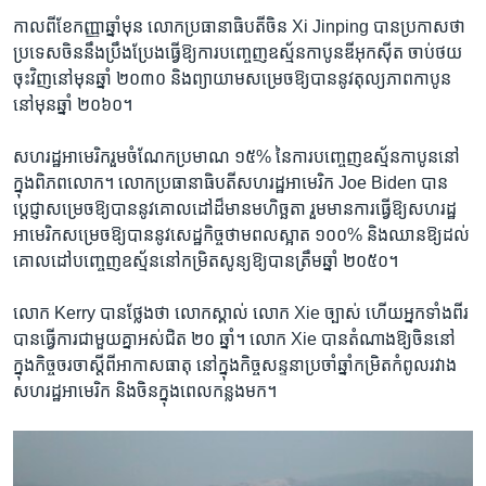
កាលពី​ខែ​កញ្ញា​ឆ្នាំ​មុន លោក​ប្រធានាធិបតី​ចិន Xi Jinping ​បាន​ប្រកាស​ថា
ប្រទេស​ចិន​នឹង​ប្រឹងប្រែង​ធ្វើ​ឱ្យ​ការ​បញ្ចេញ​ឧស្ម័ន​កាបូន​ឌីអុកស៊ីត ចាប់​ថយ​
ចុះ​វិញ​នៅ​មុន​ឆ្នាំ ២០៣០ និង​ព្យាយាម​សម្រេច​ឱ្យ​បាន​នូវ​តុល្យភាព​កាបូន​
នៅ​មុន​ឆ្នាំ ២០៦០។
សហរដ្ឋ​អាមេរិក​រួម​ចំណែក​ប្រមាណ ​១៥%​ នៃ​ការ​បញ្ចេញ​ឧស្ម័ន​កាបូននៅ​
ក្នុង​ពិភពលោក។ លោក​ប្រធានាធិបតី​សហរដ្ឋ​អាមេរិក Joe Biden បាន​
ប្តេជ្ញា​សម្រេច​ឱ្យ​បាន​នូវ​គោលដៅ​ដ៏​មាន​មហិច្ឆតា ​រួម​មាន​ការ​ធ្វើ​ឱ្យ​សហរដ្ឋ​
អាមេរិក​សម្រេច​ឱ្យ​បាន​នូវ​សេដ្ឋកិច្ច​ថាមពល​ស្អាត​ ១០០% និង​ឈាន​ឱ្យ​ដល់​
គោលដៅ​បញ្ចេញ​ឧស្ម័ន​នៅ​កម្រិត​សូន្យ​ឱ្យ​បាន​ត្រឹម​ឆ្នាំ ២០៥០។​
លោក Kerry បាន​ថ្លែង​ថា លោក​ស្គាល់ លោក Xie ច្បាស់ ហើយ​អ្នក​ទាំង​ពីរ​
បាន​ធ្វើ​ការ​ជាមួយ​គ្នា​អស់​ជិត​ ២០ ឆ្នាំ។ លោក Xie បាន​តំណាង​ឱ្យ​ចិន​នៅ​
ក្នុង​កិច្ចចរចា​ស្តីពី​អាកាសធាតុ​ នៅ​ក្នុង​កិច្ចសន្ទនា​ប្រចាំ​ឆ្នាំ​កម្រិត​កំពូល​រវាង​
សហរដ្ឋអាមេរិក និង​ចិន​ក្នុង​ពេល​កន្លង​មក។​