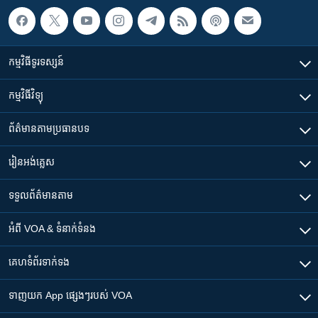
កម្មវិធី​ទូរទស្សន៍
កម្មវិធី​វិទ្យុ
ព័ត៌មាន​តាមប្រធានបទ​
រៀន​​អង់គ្លេស
ទទួល​ព័ត៌មាន​តាម
អំពី​ VOA & ទំនាក់ទំនង
គេហទំព័រ​​ទាក់ទង
ទាញយក​ App ផ្សេងៗ​របស់​ VOA