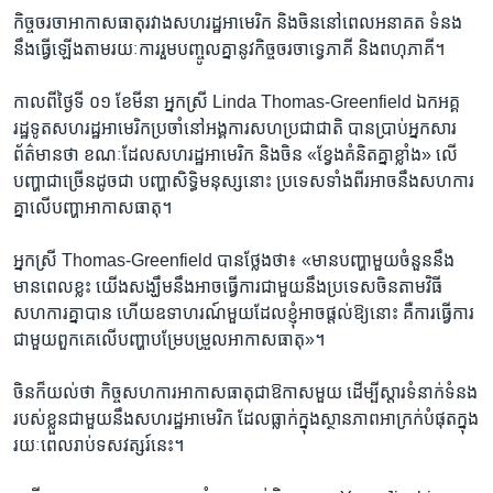
កិច្ចចរចា​អាកាសធាតុ​រវាង​សហរដ្ឋ​អាមេរិក និង​ចិន​នៅ​ពេល​អនាគត​ ទំនង​
នឹង​ធ្វើ​ឡើង​តាម​រយៈ​ការ​រួម​បញ្ចូល​គ្នា​នូវ​កិច្ចចរចា​ទ្វេ​ភាគី និង​ពហុភាគី។
កាលពី​ថ្ងៃទី ០១ ខែ​មីនា អ្នកស្រី Linda Thomas-Greenfield ឯកអគ្គ
រដ្ឋទូត​សហរដ្ឋអាមេរិក​ប្រចាំ​នៅ​អង្គការ​សហប្រជាជាតិ​ បាន​ប្រាប់​អ្នក​សារ
ព័ត៌មាន​ថា ខណៈ​ដែល​សហរដ្ឋអាមេរិក និង​ចិន​ «ខ្វែង​គំនិត​គ្នា​ខ្លាំង» លើ​
បញ្ហា​ជាច្រើន​ដូចជា បញ្ហា​សិទ្ធិ​មនុស្ស​នោះ ប្រទេស​ទាំង​ពីរ​អាច​នឹង​សហការ​
គ្នា​លើ​បញ្ហា​អាកាសធាតុ។​
អ្នកស្រី Thomas-Greenfield ​បាន​ថ្លែង​ថា៖ «មាន​បញ្ហា​មួយ​ចំនួន​នឹង​
មាន​ពេល​ខ្លះ​ យើង​សង្ឃឹម​នឹង​អាច​ធ្វើ​ការ​ជាមួយ​នឹង​ប្រទេស​ចិន​តាម​វិធី​
សហការ​គ្នា​បាន ហើយ​ឧទាហរណ៍​មួយ​ដែល​ខ្ញុំ​អាច​ផ្តល់​ឱ្យ​នោះ ​គឺ​ការ​ធ្វើ​ការ​
ជាមួយ​ពួកគេ​លើ​បញ្ហា​បម្រែបម្រួល​អាកាសធាតុ»។
ចិន​ក៏​យល់​ថា កិច្ចសហការ​អាកាសធាតុ​ជា​ឱកាស​មួយ​ ដើម្បី​ស្តារ​ទំនាក់ទំនង​
របស់​ខ្លួន​ជាមួយ​នឹង​សហរដ្ឋអាមេរិក ដែល​ធ្លាក់​ក្នុង​ស្ថានភាព​អាក្រក់​បំផុត​ក្នុង​
រយៈពេល​រាប់​ទសវត្សរ៍​នេះ។