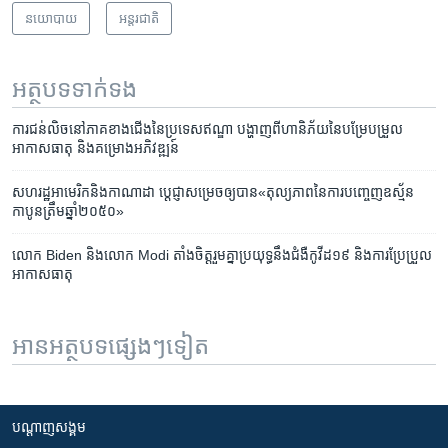
នយោបាយ
អន្តរជាតិ
អត្ថបទ​ទាក់ទង
ការជន់លិច​នៅ​ភាគខាង​ជើង​នៃ​ប្រទេស​ឥណ្ឌា បង្ហាញ​ពី​ហានិភ័យ​នៃ​បម្រែបម្រួល​
អាកាសធាតុ និង​គម្រោង​អភិវឌ្ឍន៍
សហរដ្ឋ​អាមេរិក​និង​កាណាដា បេ្ដជ្ញា​សម្រេច​ឲ្យ​បាន​«តុល្យភាព​នៃ​ការបញ្ចេញ​ឧស្ម័ន​
កាបូន​ត្រឹម​ឆ្នាំ២០៥០»
លោក Biden និង​លោក Modi តាំងចិត្ត​រួមគ្នា​ប្រយុទ្ធ​នឹង​ជំងឺ​កូវីដ១៩ និង​ការប្រែប្រួល​
អាកាសធាតុ
អានអត្ថបទផ្សេងៗទៀត
បណ្តាញ​សង្គម