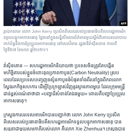
រចនា
សម្ព័ន្ធ​
Khmer English
រំលង​
និង​
បណ្តាញ​សង្គម
ចូល​
រូបឯកសារ៖ លោក John Kerry ប្រេសិត​ពិសេស​របស់​ប្រធានាធិបតី​សហរដ្ឋ​អាមេរិក​​
ទៅ​
ទទួល​បន្ទុក​អាកាសធាតុ​ ថ្លែងនៅក្នុងសន្និសីទសារព័ត៌មានមួយស្តីអំពីគោលនយោបាយ
កាន់​
ពាក់ព័ន្ធនឹងការប្រែប្រួលអាកាសធាតុ នៅសេតវិមាន រដ្ឋធានីវ៉ាស៊ីនតោន កាលពី
ថ្ងៃទី២៧ ខែមករា ឆ្នាំ២០២១។
ទំព័រ​
ភាសា
ស្វែង​
រក
វ៉ាស៊ីនតោន —
សហរដ្ឋ​អាមេរិក​និយាយ​ថា ប្រទេស​ចិន​ត្រូវ​តែ​បង្កើន​
មហិច្ឆិតា​របស់​ខ្លួន​ចំពោះ​តុល្យភាព​កាបូន​(Carbon Neutrality) ស្រប​
ពេល​ដែល​ប្រទេស​បញ្ចេញ​ឧស្ម័ន​កាបូន​ធំ​បំផុត​ទាំង​ពីរ​នៅ​ក្នុង​ពិភពលោក​
ស្វែងរក​កិច្ចសហការ​ ដើម្បី​ប្រែក្រឡាស់​វិញនូវ​ស្ថានភាព​មួយ ដែល​ក្រុម​មន្ត្រី​
ជាន់​ខ្ពស់​ពណ៌នា​ថា​ជា «បញ្ហា​ដ៏​សំខាន់​តែ​ឯង​មួយ» ពោល​គឺ​បញ្ហា​ប្រែប្រួល​
អាកាសធាតុ។​
ក្រសួង​ការបរទេស​អាមេរិកបាន​បញ្ជាក់​ថា លោក John Kerry ប្រេសិត​
ពិសេស​របស់​ប្រធានាធិបតី​សហរដ្ឋ​អាមេរិកទទួល​បន្ទុក​អាកាសធាតុ​ បាន​
សន្ទនា​ជាមួយ​សមភាគី​របស់​លោក​ គឺ​លោក Xie Zhenhua។ ក្រសួង​បាន​