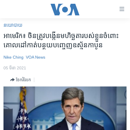
ភ្ជាប់​
ទៅ​
គេហទំព័រ​
នយោបាយ
កម្ពុជា
ទាក់ទង
អាមេរិក៖ ចិន​ត្រូវ​បង្កើន​មហិច្ឆតា​របស់​ខ្លួន​ចំពោះ​
រំលង​
អន្តរជាតិ
គោលដៅ​កាត់​​បន្ថយ​​បញ្ចេញ​ឧស្ម័ន​កាបូន
និង​
អាមេរិក
ចូល​
Nike Ching
VOA News
ទៅ​​
ចិន
ទំព័រ​
05 មីនា 2021
ហេឡូវីអូអេ
ព័ត៌មាន​​
ចែករំលែក
តែ​
កម្ពុជាច្នៃប្រតិដ្ឋ
ម្តង
ព្រឹត្តិការណ៍ព័ត៌មាន
រំលង​
និង​
ទូរទស្សន៍ / វីដេអូ​
ចូល​
វិទ្យុ / ផតខាសថ៍
ទៅ​
ទំព័រ​
កម្មវិធីទាំងអស់