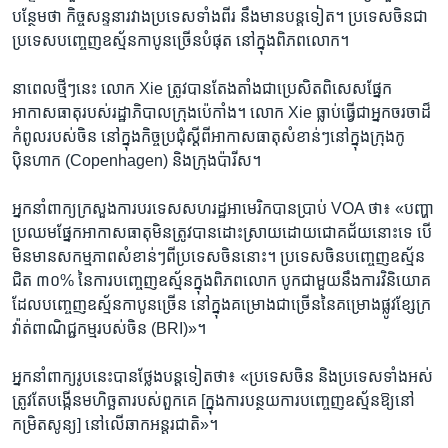
បន្ថែម​ថា កិច្ច​សន្ទនា​រវាង​ប្រទេស​ទាំង​ពីរ ​នឹង​មានបន្ត​ទៀត។ ប្រទេស​ចិន​ជា​
ប្រទេស​បញ្ចេញ​ឧស្ម័ន​កាបូនច្រើនបំផុត​ នៅ​ក្នុង​ពិភពលោក។
នា​ពេល​ថ្មីៗ​នេះ លោក Xie ត្រូវ​បាន​តែងតាំង​ជា​ប្រេសិត​ពិសេស​ផ្នែក​
អាកាសធាតុ​របស់​រដ្ឋាភិបាល​ក្រុង​ប៉េកាំង។ លោក Xie ធ្លាប់​ធ្វើ​ជា​អ្នក​ចរចា​ដ៏​
កំពូល​របស់​ចិន ​នៅ​ក្នុង​កិច្ចប្រជុំ​ស្តីពី​អាកាសធាតុ​សំខាន់ៗ​នៅ​ក្នុង​ក្រុ​ង​កូ
ប៉ិនហាក (Copenhagen) និង​ក្រុង​ប៉ារីស។​
អ្នក​នាំ​ពាក្យ​ក្រសួង​ការបរទេស​សហរដ្ឋ​អាមេរិក​បាន​ប្រាប់ VOA ថា៖ «បញ្ហា​
ប្រឈម​ផ្នែក​អាកាសធាតុ​មិន​ត្រូវ​បាន​ដោះស្រាយ​ដោយ​ជោគជ័យ​នោះ​ទេ​ បើ​
មិន​មាន​សកម្មភាព​សំខាន់ៗ​ពី​ប្រទេស​ចិន​នោះ។ ប្រទេស​ចិន​បញ្ចេញ​ឧស្ម័ន​
ជិត​ ៣០% ​នៃ​ការ​បញ្ចេញ​ឧស្ម័ន​ក្នុង​ពិភពលោក បូក​ជាមួយ​នឹង​ការ​វិនិយោគ​
ដែល​បញ្ចេញ​ឧស្ម័ន​កាបូន​ច្រើន​ នៅ​ក្នុង​គម្រោង​ជាច្រើន​នៃ​គម្រោង​ផ្លូវ​ខ្សែ​ក្រ
វ៉ាត់​ពាណិជ្ជកម្ម​របស់​ចិន (BRI)»។
អ្នក​នាំ​ពាក្យ​រូប​នេះ​បាន​ថ្លែង​បន្ត​ទៀតថា៖ «ប្រទេស​ចិន និង​ប្រទេស​ទាំង​អស់​
ត្រូវ​តែ​បង្កើន​មហិច្ឆតា​របស់​ពួកគេ ​[ក្នុង​ការបន្ថយ​ការ​បញ្ចេញ​ឧស្ម័ន​ឱ្យ​នៅ​
កម្រិត​សូន្យ] នៅ​លើ​ឆាក​អន្តរជាតិ»។